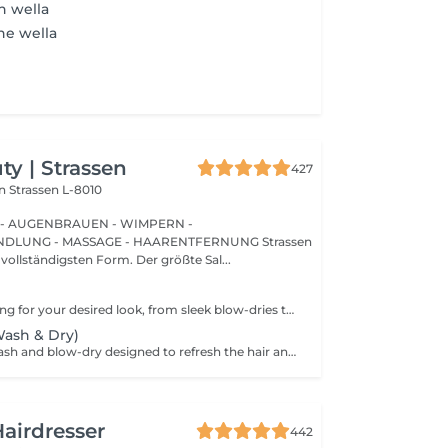
n wella
ne wella
y | Strassen
427
on
Strassen L-8010
 - AUGENBRAUEN - WIMPERN -
UNG - MASSAGE - HAARENTFERNUNG Strassen
 vollständigsten Form. Der größte Sal...
Professional styling for your desired look, from sleek blow-dries to curls or waves. We start with a gentle wash in our comfortable Maletti chair, followed by blow-drying, straightening, or tonging. What we use: Dyson Pro tools that protect hair from excessive heat for a sleek finish. La Biosthétique products offer holistic care with natural ingredients for nourished hair and scalp. Brushes are sanitised via Sibel equipment to remove buildup and reduce bacteria for top hygiene. Simple, Moderate, Complex This grading reflects your hair's individual characteristics, such as texture, density, and length and is assessed by your hairdresser at the start of your visit. Not sure which to choose? We recommend booking Complex. The price will be adjusted after your consultation. Note: This is not related to the difficulty of haircuts or timing.
Wash & Dry)
A professional wash and blow-dry designed to refresh the hair and leave it clean, smooth, and naturally polished. The service includes hair washing and drying with a hair dryer, creating a soft, effortless finish without structured styling. What we use: Dyson Pro tools that protect hair from excessive heat for a sleek finish. La Biosthétique products offer holistic care with natural ingredients for nourished hair and scalp. Brushes are sanitised via Sibel equipment to remove buildup and reduce bacteria for top hygiene. Simple, Moderate, Complex This grading reflects your hair's individual characteristics, such as texture, density, and length and is assessed by your hairdresser at the start of your visit. Not sure which to choose? We recommend booking Complex. The price will be adjusted after your consultation. Note: This is not related to the difficulty of haircuts or timing.
airdresser
442