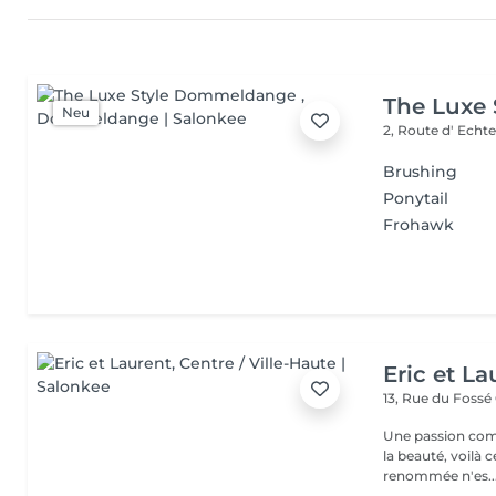
The Luxe
Neu
2, Route d' Echt
Brushing
Ponytail
Frohawk
Eric et La
13, Rue du Fossé
Une passion com
la beauté, voilà 
renommée n'es..