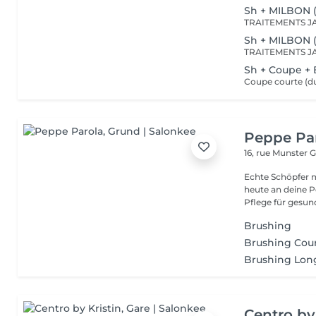
Sh + MILBON 
Sh + MILBON 
Sh + Coupe +
Peppe Pa
16, rue Munster
G
Echte Schöpfer 
heute an deine Pe
Pflege für gesund
Brushing
Brushing Cour
Brushing Lon
Centro by