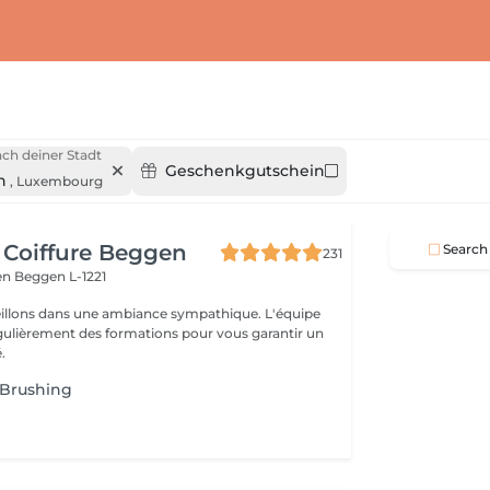
ch deiner Stadt
Geschenkgutschein
n
,
Luxembourg
 Coiffure Beggen
Search
231
gen
Beggen L-1221
illons dans une ambiance sympathique. L'équipe
égulièrement des formations pour vous garantir un
.
Brushing