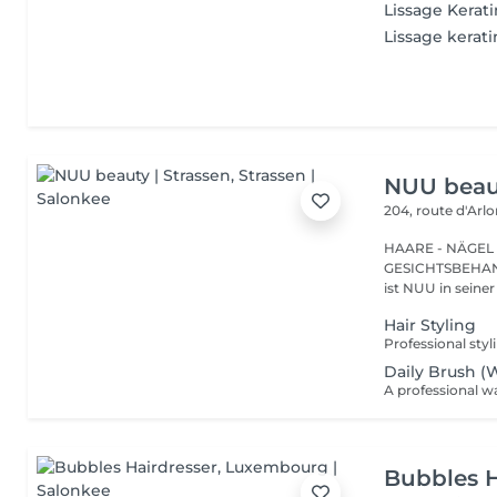
Lissage Kerati
Lissage kerati
NUU beaut
204, route d'Arl
HAARE - NÄGEL
GESICHTSBEHANDL
ist NUU in seiner
Hair Styling
Daily Brush (
Bubbles H