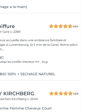
hage a la main)
iffure
494
er
Gare L-2269
vous accueille dans une ambiance familiale et
r à Luxembourg. (à 5 min de la Gare). Notre salon
...
NG
usqu'au oreille cheveux mi - lo,g
BIO 100% + SECHAGE NATUREL
Y KIRCHBERG
469
steichen
Kirchberg L-2540
 Forme Femme Cheveux Court