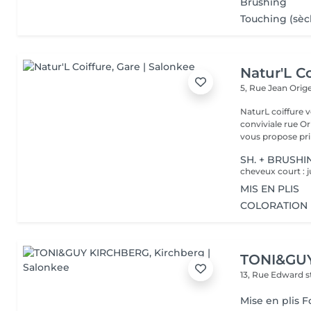
Brushing
Touching (sèc
Natur'L Co
5, Rue Jean Orig
NaturL coiffure 
conviviale rue Orige
vous propose prin
SH. + BRUSHI
cheveux court : j
MIS EN PLIS
COLORATION 
TONI&GU
13, Rue Edward 
Mise en plis