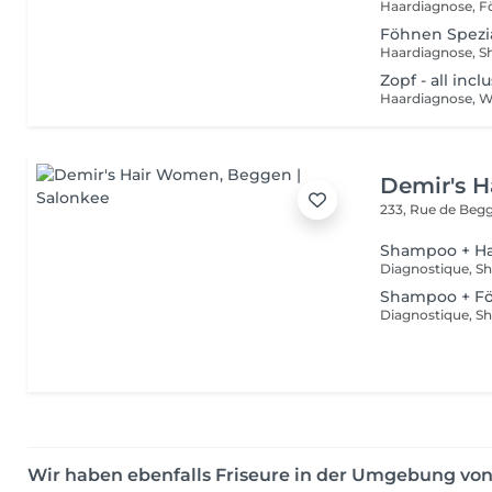
Haardiagnose, F
Föhnen Spezial
Haardiagnose, S
Zopf - all incl
Haardiagnose, Wa
Demir's 
233, Rue de Beg
Shampoo + Ha
Shampoo + F
Wir haben ebenfalls Friseure in der Umgebung v