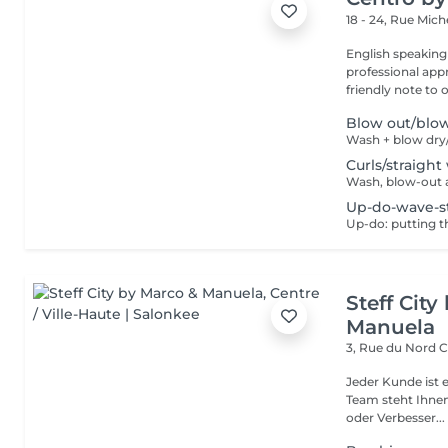
18 - 24, Rue Mic
English speaking
professional app
friendly note to o
Blow out/blo
Wash + blow dry/
Curls/straight
Wash, blow-out a
Up-do-wave-s
Up-do: putting t
Steff Cit
Manuela
3, Rue du Nord
C
Jeder Kunde ist e
Team steht Ihnen
oder Verbesser...