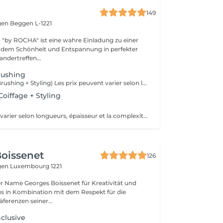
149
gen
Beggen L-1221
"by ROCHA" ist eine wahre Einladung zu einer
an dem Schönheit und Entspannung in perfekter
ndertreffen...
rushing
(Shampooing + Brushing + Styling) Les prix peuvent varier selon longueurs, épaisseur et la complexité du travail.
oiffage + Styling
s
Les prix peuvent varier selon longueurs, épaisseur et la complexité du travail.
oissenet
126
gen
Luxembourg 1221
der Name Georges Boissenet für Kreativität und
s in Kombination mit dem Respekt für die
erenzen seiner...
nclusive