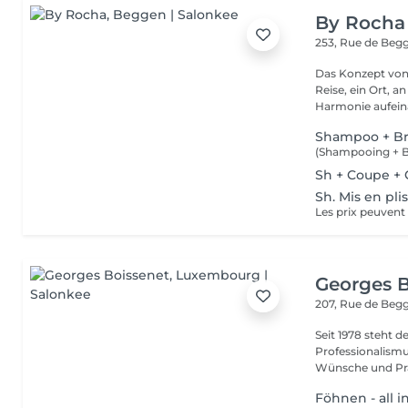
By Rocha
253, Rue de Beg
Das Konzept von 
Reise, ein Ort, 
Harmonie aufeina
Shampoo + B
Sh + Coupe + C
Sh. Mis en pli
Georges B
207, Rue de Beg
Seit 1978 steht 
Professionalismu
Wünsche und Präf
Föhnen - all i