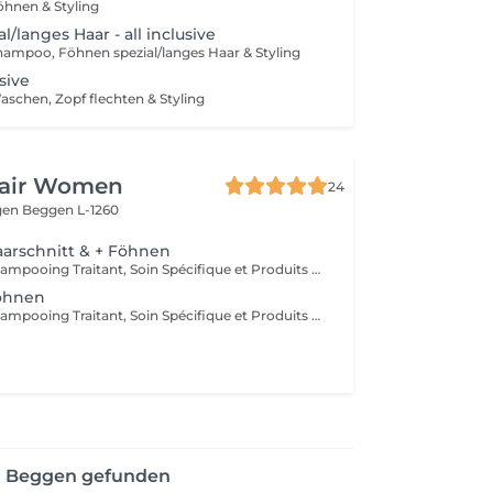
öhnen & Styling
/langes Haar - all inclusive
hampoo, Föhnen spezial/langes Haar & Styling
usive
schen, Zopf flechten & Styling
Hair Women
24
gen
Beggen L-1260
arschnitt & + Föhnen
Diagnostique, Shampooing Traitant, Soin Spécifique et Produits Coiffants inclus
öhnen
Diagnostique, Shampooing Traitant, Soin Spécifique et Produits Coiffants inclus
on Beggen gefunden