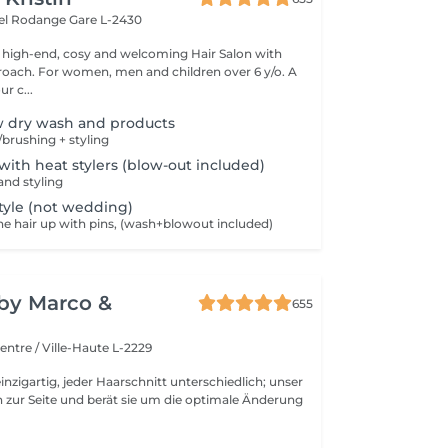
hel Rodange
Gare L-2430
 high-end, cosy and welcoming Hair Salon with
roach. For women, men and children over 6 y/o. A
ur c...
w dry wash and products
brushing + styling
 with heat stylers (blow-out included)
nd styling
tyle (not wedding)
he hair up with pins, (wash+blowout included)
y by Marco &
655
entre / Ville-Haute L-2229
inzigartig, jeder Haarschnitt unterschiedlich; unser
 zur Seite und berät sie um die optimale Änderung