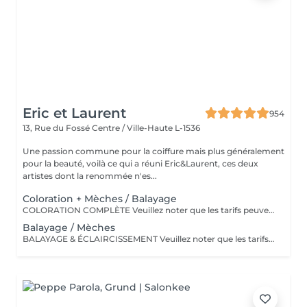
Eric et Laurent
954
13, Rue du Fossé
Centre / Ville-Haute L-1536
Une passion commune pour la coiffure mais plus généralement
pour la beauté, voilà ce qui a réuni Eric&Laurent, ces deux
artistes dont la renommée n'es...
Coloration + Mèches / Balayage
COLORATION COMPLÈTE Veuillez noter que les tarifs peuvent varier en fonction de la longueur des cheveux, de leur densité, de la quantité de produit nécessaire ainsi que de la complexité de la prestation. COLOR.ME by KEVIN.MURPHY Découvrez une expérience de coloration haut de gamme avec COLOR.ME by KEVIN.MURPHY, une gamme de coloration professionnelle alliant performance, innovation et respect de la fibre capillaire. Les avantages : Formule sans ammoniaque, sans PPD et sans parabène Enrichie en miel, beurre de karité et grenade pour nourrir et protéger les cheveux Jusqu'à 100 % de couverture des cheveux blancs Couleur intense, lumineuse et durable Respect optimal de la fibre capillaire et du cuir chevelu Cheveux visiblement plus doux, brillants et éclatants de santé Formule cruelty-free, développée dans le respect du bien-être animal Une expérience de coloration premium qui associe l'excellence de la couleur à des actifs de soin performants, pour un résultat sur mesure, éclatant et naturellement sophistiqué.
Balayage / Mèches
BALAYAGE & ÉCLAIRCISSEMENT Veuillez noter que les tarifs peuvent varier en fonction de la longueur et de la densité des cheveux, de la quantité de produit nécessaire ainsi que de la complexité de la prestation. UNE LUMIÈRE SUR MESURE Apportez éclat, profondeur et dimension à votre chevelure grâce à nos techniques d'éclaircissement personnalisées. Chaque réalisation est pensée pour sublimer votre couleur naturelle et créer un résultat harmonieux, lumineux et parfaitement adapté à votre style.