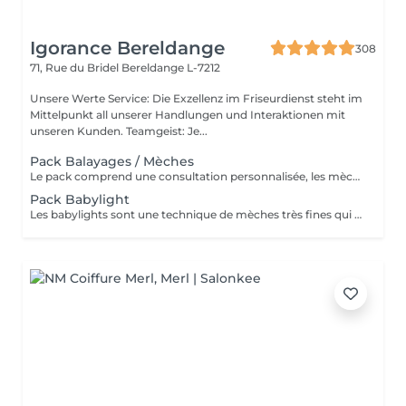
Igorance Bereldange
308
71, Rue du Bridel
Bereldange L-7212
Unsere Werte Service: Die Exzellenz im Friseurdienst steht im
Mittelpunkt all unserer Handlungen und Interaktionen mit
unseren Kunden. Teamgeist: Je...
Pack Balayages / Mèches
Le pack comprend une consultation personnalisée, les mèches avec les produits LOREAL PROFESSIONNEL, shampooing et conditionneur spécifiques REDKEN, le séchage et les produits de styling REDKEN Option Coupe : la coupe IGORANCE, ( finition sur cheveux sec), le séchage et les produits de styling REDKEN. * Tarifs à titre indicatifs à confirmer après la consultation personnalisée établit auprès de votre coiffeur/stylist/spécialiste * La direction se réserve le droit d’apporter des modifications pour le bon fonctionnement du salon
Pack Babylight
Les babylights sont une technique de mèches très fines qui donne un résultat lumineux. Le pack comprend une consultation personnalisée, des babylights avec les produits LOREAL PROFESSIONNEL, shampooing et conditionneur spécifiques REDKEN, le séchage et les produits de styling REDKEN Option Coupe : la coupe IGORANCE, ( finition sur cheveux sec), le séchage et les produits de styling REDKEN. * Tarifs à titre indicatifs à confirmer après la consultation personnalisée établit auprès de votre coiffeur/stylist/spécialiste * La direction se réserve le droit d’apporter des modifications pour le bon fonctionnement du salon