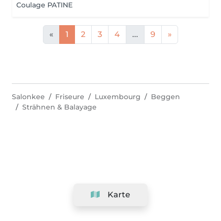
Coulage PATINE
«
1
2
3
4
...
9
»
Salonkee
Friseure
Luxembourg
Beggen
Strähnen & Balayage
Karte