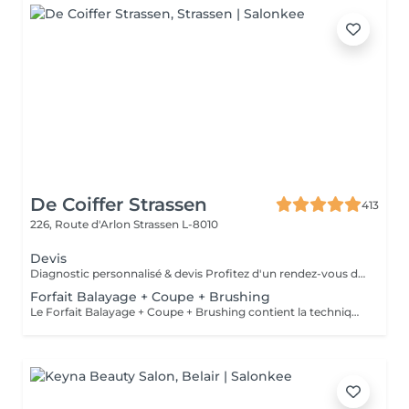
De Coiffer Strassen
413
226, Route d'Arlon
Strassen L-8010
Devis
Diagnostic personnalisé & devis Profitez d'un rendez-vous dédié pour échanger sur votre projet, recevoir des conseils personnalisés et obtenir un devis sur mesure. Le montant du rendez-vous sera déduit lors de la réalisation de votre prestation.
Forfait Balayage + Coupe + Brushing
Le Forfait Balayage + Coupe + Brushing contient la technique Balayage, un coulage (pour donner le bon reflet au Balayage), Olaplex, une Coupe et un Brushing. Dépendant de la quantité de produit utilisée ou de la longueur des cheveux, le prix peut varier. En cas de questions veuillez appeler au +352 26 35 02 89.