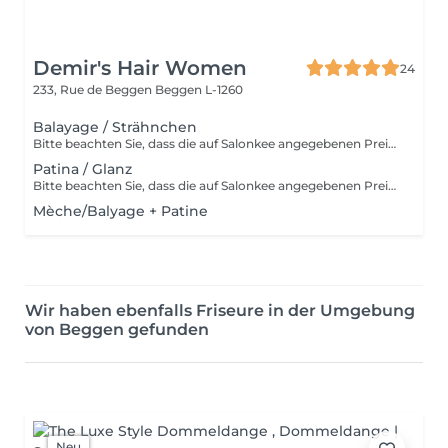
Demir's Hair Women
24
233, Rue de Beggen
Beggen L-1260
Balayage / Strähnchen
Bitte beachten Sie, dass die auf Salonkee angegebenen Preise nur zu Informationszwecken dienen und Grundpreise sind. Diese können je nach der bei Ihrer Ankunft im Salon durchgeführten Diagnose und der Fachkenntnis des Profis, dem Sie Ihre Schönheit anvertrauen, variieren. In jedem Fall wird Ihnen ein genauer Kostenvoranschlag unterbreitet und alle Leistungen werden nur mit Ihrer Zustimmung durchgeführt. Vielen Dank im Voraus für Ihr Verständnis. Wir freuen uns darauf, Sie bald begrüßen zu dürfen.
Patina / Glanz
Bitte beachten Sie, dass die auf Salonkee angegebenen Preise nur zu Informationszwecken dienen und Grundpreise sind. Diese können je nach der bei Ihrer Ankunft im Salon durchgeführten Diagnose und der Fachkenntnis des Profis, dem Sie Ihre Schönheit anvertrauen, variieren. In jedem Fall wird Ihnen ein genauer Kostenvoranschlag unterbreitet und alle Leistungen werden nur mit Ihrer Zustimmung durchgeführt. Vielen Dank im Voraus für Ihr Verständnis. Wir freuen uns darauf, Sie bald begrüßen zu dürfen.
Mèche/Balyage + Patine
Wir haben ebenfalls Friseure in der Umgebung
von Beggen gefunden
Neu