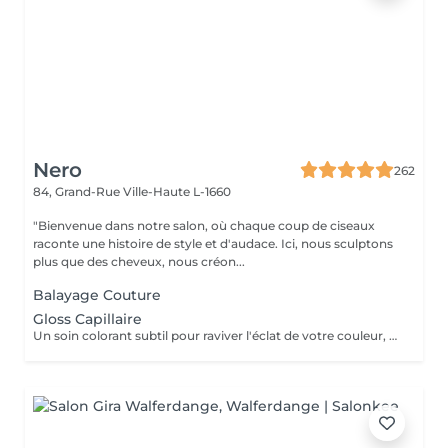
Nero
262
84, Grand-Rue
Ville-Haute L-1660
"Bienvenue dans notre salon, où chaque coup de ciseaux
raconte une histoire de style et d'audace. Ici, nous sculptons
plus que des cheveux, nous créon...
Balayage Couture
Gloss Capillaire
Un soin colorant subtil pour raviver l'éclat de votre couleur, neutraliser les reflets indésirables et prolonger la tenue de votre teinte. Résultat immédiat : une chevelure lumineuse, unifiée et pleine de vie.