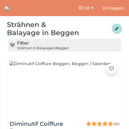
DE
Einloggen
Strähnen &
Balayage
in
Beggen
Filter
Strähnen & Balayage
in
Beggen
Diminutif Coiffure
230