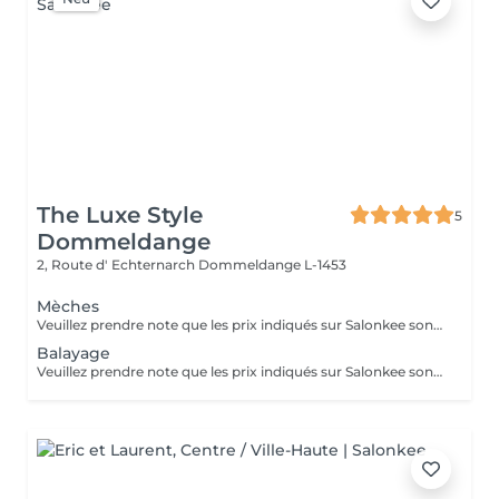
The Luxe Style
5
Dommeldange
2, Route d' Echternarch
Dommeldange L-1453
Mèches
Veuillez prendre note que les prix indiqués sur Salonkee sont communiqués à titre informatif et s'entendent de base. Ces derniers sont susceptibles de varier selon le diagnostic réalisé à votre arrivée au salon et l'expertise du professionnel à qui vous confiez votre beauté. Dans tous les cas, un devis précis vous sera proposé et toutes réalisations de prestations seront effectuées avec votre accord. Un grand merci d'avance pour votre compréhension. Au plaisir de vous recevoir très vite.
Balayage
Veuillez prendre note que les prix indiqués sur Salonkee sont communiqués à titre informatif et s'entendent de base. Ces derniers sont susceptibles de varier selon le diagnostic réalisé à votre arrivée au salon et l'expertise du professionnel à qui vous confiez votre beauté. Dans tous les cas, un devis précis vous sera proposé et toutes réalisations de prestations seront effectuées avec votre accord. Un grand merci d'avance pour votre compréhension. Au plaisir de vous recevoir très vite.