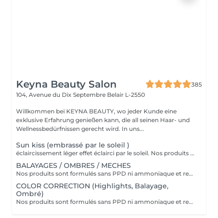
Keyna Beauty Salon
385
104, Avenue du Dix Septembre
Belair L-2550
Willkommen bei KEYNA BEAUTY, wo jeder Kunde eine
exklusive Erfahrung genießen kann, die all seinen Haar- und
Wellnessbedürfnissen gerecht wird. In uns...
Sun kiss (embrassé par le soleil )
éclaircissement léger effet éclairci par le soleil. Nos produits sont formulés sans PPD ni ammoniaque et renferment des ingrédients d'origine naturelle comme l'aloe vera, le miel, le beurre de karité et la grenade. VEUILLEZ SÉLECTIONNER LE COIFFAGE PAR LA SUITE DE VOTRE RÉSERVATION SVP
BALAYAGES / OMBRES / MECHES
Nos produits sont formulés sans PPD ni ammoniaque et renferment des ingrédients d'origine naturelle comme l'aloe vera, le miel, le beurre de karité et la grenade. VEUILLEZ SÉLECTIONNER LE COIFFAGE PAR LA SUITE DE VOTRE RÉSERVATION SVP
COLOR CORRECTION (Highlights, Balayage,
Ombré)
Nos produits sont formulés sans PPD ni ammoniaque et renferment des ingrédients d'origine naturelle comme l'aloe vera, le miel, le beurre de karité et la grenade. VEUILLEZ SÉLECTIONNER LE COIFFAGE PAR LA SUITE DE VOTRE RÉSERVATION SVP