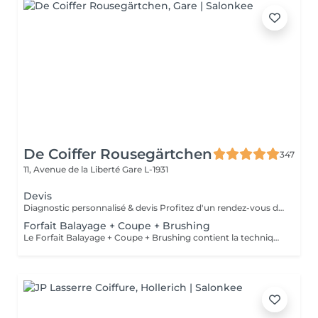
De Coiffer Rousegärtchen
347
11, Avenue de la Liberté
Gare L-1931
Devis
Diagnostic personnalisé & devis Profitez d'un rendez-vous dédié pour échanger sur votre projet, recevoir des conseils personnalisés et obtenir un devis sur mesure. Le montant du rendez-vous sera déduit lors de la réalisation de votre prestation.
Forfait Balayage + Coupe + Brushing
Le Forfait Balayage + Coupe + Brushing contient la technique Balayage, un coulage (pour donner le bon reflet au Balayage), Olaplex, une Coupe et un Brushing. Dépendant de la quantité de produit utilisée ou de la longueur des cheveux, le prix peut varier. En cas de questions veuillez appeler au +352 26 35 02 89.