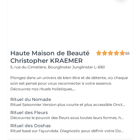
Haute Maison de Beauté
65
Christopher KRAEMER
5, rue du Cimetière, Bourglinster
Junglinster L-6161
Plongez dans un univers de bien-être et de détente, où chaque
soin est pensé pour vous reconnecter à votre essence.
Découvrez nos rituels holistiques,...
Rituel du Nomade
Rituel Saisonnier Version plus courte et plus accessible Onction d'huile d'aloès-vera-argan-dattier, gommage aux pépins de fraise et poudre d'ananas, cataplasme au rhassoul, bain de vapeur citron vert-menthe, shampooing citron vert-lavande-ylang-ylang, masque Néroli-ciste ladanifère-menthe avec massage de la tête, cascade, pulvérisation faciale hydrolat de fleur d'oranger
Rituel des Fleurs
Découvrez le pouvoir des fleurs sous toutes leurs formes, huiles végétales, essentielles, infusions etc Un moment de poésie, qui vous laissera sans voix.. Véritable moment de relaxation complète. Sauna infrarouge, Massage shiatsu, bol d'air jacquier, douche. Onction d'huiles précieuses, hammam crânien, facial et respiratoire, bains rythmés avec méditation guidée, exercices de sophrologie, shampooing, pose de masque et massage crânien, rituel de la cascade, rinçage à l'infusion de plantes et pulvérisation faciale aux hydrolats qui clôturent le soin. Ne comprend pas le séchage des cheveux.
Rituel des Doshas
Rituel basé sur l'ayurvéda. Diagnostic pour définir votre Doshas dominant afin de le rééquilibrer En plus des rituels complets -Diagnostic -Application d'huiles chaudes -Application cataplasmes ayurvédiques (cuir chevelu & cheveux)