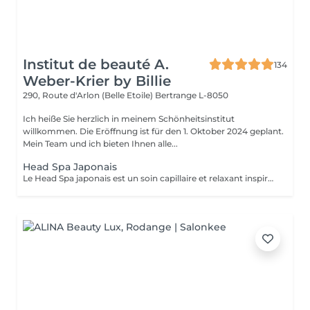
Institut de beauté A.
134
Weber-Krier by Billie
290, Route d'Arlon (Belle Etoile)
Bertrange L-8050
Ich heiße Sie herzlich in meinem Schönheitsinstitut
willkommen. Die Eröffnung ist für den 1. Oktober 2024 geplant.
Mein Team und ich bieten Ihnen alle...
Head Spa Japonais
Le Head Spa japonais est un soin capillaire et relaxant inspiré des rituels de bien-être japonais. Alliant techniques de massage du cuir chevelu, soins purifiants et hydratants, il cible à la fois la santé des cheveux et l'apaisement de l'esprit. Grâce à des mouvements précis et à des produits naturels, ce rituel libère les tensions, améliore la circulation sanguine et stimule la croissance capillaire. Idéal pour ceux qui recherchent un moment de détente profonde et des cheveux revitalisés, le Head Spa japonais apporte fraîcheur, équilibre et éclat des racines aux pointes.