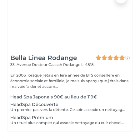
Bella Linea Rodange
121
33, Avenue Docteur Gaasch
Rodange L-4818
En 2006, lorsque j'étais en 1ère année de BTS conseillère en
économie sociale et familiale, je me suis aperçu que j'étais dans
ma voie 'aider et accom...
Head Spa Japonais 90€ au lieu de 119€
HeadSpa Découverte
Un premier pas vers la détente. Ce soin associe un nettoyage doux du cuir chevelu à un massage relaxant qui stimule la circulation et libère les tensions. Idéal pour découvrir l'expérience Head Spa et profiter d'un moment de bien-être immédiat.
HeadSpa Prémium
Un rituel plus complet qui associe nettoyage du cuir chevelu, massage profond et soins spécifiques adaptés à vos besoins (hydratation, apaisement, vitalité). L'utilisation de vapeur permet de renforcer l'efficacité des soins et d'apporter une relaxation encore plus intense.