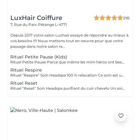
LuxHair Coiffure
295
7, Rue du Parc
Pétange L-4771
Depuis 2017 votre salon Luxhair essaye de répondre au mieux à
vos besoins !!!! Nous mettons tout en oeuvre pour que votre
passage dans notre salon re...
Rituel Petite Pause (Kids)
Rituel Petite Pause Parce que même les mini-héros ont besoin de souffler ! Un moment tout doux pour que les enfants apprennent à se poser, se détendre et dire bye-bye au stress (même petit !). Avec un massage câlin du cuir chevelu, des papouilles légères et un soin tout frais pour des cheveux qui sentent bon la liberté. Un soin rigolo et relax, parfait pour que les petits se sentent comme des champions du chill ! Bienfaits : détente garantie, cuir chevelu tout propre, et surtout, plein de sourires ! Durée : 45 min Séchage naturel offert en fin de soin.
Rituel Respire
Rituel "Respire" Soin Headspa 100 % relaxation Ce soin est une invitation à lâcher prise. À travers un massage crânien lent, fluide et profond, les tensions accumulées s'évanouissent, les pensées s'apaisent, le corps se relâche. La gestuelle est inspirée des techniques japonaises de relaxation, pour favoriser la circulation et éveiller une sensation de calme intérieur immédiat. Bienfaits : apaisement du système nerveux, relâchement musculaire, sensation de légèreté mentale. 1h15 brushing ou séchage naturel offert en fin de soin.
Rituel Reset
Rituel "Reset" Soin Headspa purifiant du cuir chevelu Un soin pensé comme un redémarrage. Grâce à une gestuelle précise et des produits détoxifiants, ce rituel libère le cuir chevelu des toxines, impuretés et excès de sébum. Il relance la microcirculation, apporte une vraie sensation de fraîcheur et rééquilibre le terrain capillaire. Idéal pour retrouver un cuir chevelu sain et réactiver la vitalité naturelle des cheveux. Bienfaits : nettoyage profond, sensation de légèreté, meilleure oxygénation, base saine pour la repousse. 1h30 Diagnostic personnalisé + brushing ou séchage naturel inclus.