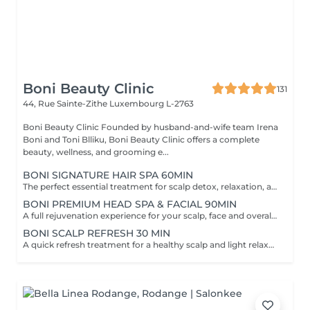
Boni Beauty Clinic
131
44, Rue Sainte-Zithe
Luxembourg L-2763
Boni Beauty Clinic Founded by husband-and-wife team Irena
Boni and Toni Blliku, Boni Beauty Clinic offers a complete
beauty, wellness, and grooming e...
BONI SIGNATURE HAIR SPA 60MIN
The perfect essential treatment for scalp detox, relaxation, and hair vitality. Scalp Analysis (Becon Pro Camera) Microbubble Scalp Cleansing Rootonix Scalp Treatment Aromatherapy Ritual Scalp Massage Blow Dry Optional Add-Ons Available Enhance your Head Spa experience with our optional add-on treatments: Scalp Ampoule Booster €15 Neck & Shoulder Massage (15 min) €20 Steam Therapy €15 Hair Styling Straight or Wavy Finish €20 Hand Massage (15 min) €20 These add-on services can be combined with any Head Spa treatment for an even more personalized and relaxing experience.
BONI PREMIUM HEAD SPA & FACIAL 90MIN
A full rejuvenation experience for your scalp, face and overall radiance. Scalp Analysis (Becon Pro Camera) Microbubble Scalp Cleansing Rootonix Scalp & Hair Treatment Steam & Mist Infusion Scalp Massage Customized Facial Blow Dry INCLUDES FACIAL
BONI SCALP REFRESH 30 MIN
A quick refresh treatment for a healthy scalp and light relaxation. -Scalp Analysis (Becon Pro Camera) -Microbubble Scalp Cleansing -Scalp Massage -Blow Dry