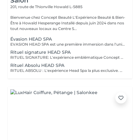
Salon
201, route de Thionville
Howald L-5885
Bienvenue chez Concept Beauté L'Expérience Beauté & Bien-
Être à Howald Hesperange Installé depuis juin 2024 dans nos
tout nouveaux locaux au Centre S...
Évasion HEAD SPA
EVASION HEAD SPA est une première immersion dans l'univers du Head Spa. Ce rituel découverte vous invite à relâcher les tensions accumulées grâce à un massage du cuir chevelu associé à une expérience sensorielle autour de l'eau et à un soin adapté. Idéal pour découvrir les bienfaits du Head Spa et s'offrir un véritable moment de détente. Coiffage ou brushing inclus. DECOUVREZ NOTRE UNIVERS HEAD SPA, une expérience unique alliant relaxation profonde, soin du cuir chevelu et beauté du cheveu. Inspirés des rituels de bien-être japonais, nos soins Head Spa sont conçus pour procurer un véritable moment de déconnexion tout en prenant soin de vos cheveux et de votre cuir chevelu. Chaque rituel associe des techniques de massage relaxantes, un travail autour de l'eau, des soins professionnels adaptés et se termine par un coiffage ou un brushing afin que vous repartiez détendue et sublimée. Accordez-vous une parenthèse hors du temps et choisissez le rituel qui correspond à vos envies.
Rituel signature HEAD SPA
RITUEL SIGNATURE: L'expérience emblématique Concept Beauté. Un rituel complet alliant bien-être, soin du cuir chevelu, beauté du cheveu et coiffage personnalisé. DECOUVREZ NOTRE UNIVERS HEAD SPA, une expérience unique alliant relaxation profonde, soin du cuir chevelu et beauté du cheveu. Inspirés des rituels de bien-être japonais, nos soins Head Spa sont conçus pour procurer un véritable moment de déconnexion tout en prenant soin de vos cheveux et de votre cuir chevelu. Chaque rituel associe des techniques de massage relaxantes, un travail autour de l'eau, des soins professionnels adaptés et se termine par un coiffage ou un brushing afin que vous repartiez détendue et sublimée. Accordez-vous une parenthèse hors du temps et choisissez le rituel qui correspond à vos envies.
Rituel Absolu HEAD SPA
RITUEL ABSOLU : L'expérience Head Spa la plus exclusive. Un voyage sensoriel profond associant relaxation intense, soins experts et mise en beauté complète des cheveux. DECOUVREZ NOTRE UNIVERS HEAD SPA, une expérience unique alliant relaxation profonde, soin du cuir chevelu et beauté du cheveu. Inspirés des rituels de bien-être japonais, nos soins Head Spa sont conçus pour procurer un véritable moment de déconnexion tout en prenant soin de vos cheveux et de votre cuir chevelu. Chaque rituel associe des techniques de massage relaxantes, un travail autour de l'eau, des soins professionnels adaptés et se termine par un coiffage ou un brushing afin que vous repartiez détendue et sublimée. Accordez-vous une parenthèse hors du temps et choisissez le rituel qui correspond à vos envies.