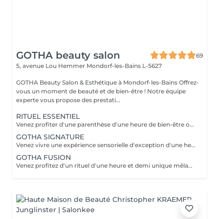
GOTHA beauty salon
69
5, avenue Lou Hemmer
Mondorf-les-Bains L-5627
GOTHA Beauty Salon & Esthétique à Mondorf-les-Bains Offrez-
vous un moment de beauté et de bien-être ! Notre équipe
experte vous propose des prestati...
RITUEL ESSENTIEL
Venez profiter d'une parenthèse d'une heure de bien-être où cuir chevelu et cheveux sont sublimés grâce à des soins personnalisés. Laissez-vous guider dans une première immersion douce et profondément relaxante.
GOTHA SIGNATURE
Venez vivre une expérience sensorielle d'exception d'une heure et demi, où chaque geste vous enveloppe dans un lâcher-prise absolu. Laissez-vous porter par un rituel profond, alliant détente, raffinement et évasion.
GOTHA FUSION
Venez profitez d'un rituel d'une heure et demi unique mêlant head spa et soin du visage pour une harmonie parfaite entre éclat et relaxation. Laissez-vous transporter dans une expérience enveloppante, où le corps et l'esprit se relâchent pleinement.