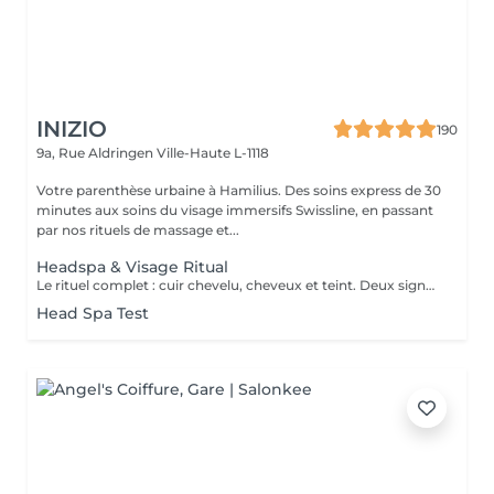
INIZIO
190
9a, Rue Aldringen
Ville-Haute L-1118
Votre parenthèse urbaine à Hamilius. Des soins express de 30
minutes aux soins du visage immersifs Swissline, en passant
par nos rituels de massage et...
Headspa & Visage Ritual
Le rituel complet : cuir chevelu, cheveux et teint. Deux signatures suisse-italienne, une cabine privée. Deux heures de bien-être complet, qui réunissent nos deux rituels signatures dans la même cabine privée. La séance s'ouvre par le rituel headspa complet de 90 minutes diagnostic personnalisé du cuir chevelu, protocole en quatre étapes avec Hylis, la marque professionnelle italienne créée à Trévise puis se prolonge par un soin du visage sur mesure avec Swissline, la maison de skincare suisse fondée en 1989, célébrée dans le monde entier pour ses formules à base de collagène dédiées à la longévité de la peau, en exclusivité chez Inizio au Luxembourg. Deux traditions scientifiques, deux collaborations exclusives, un seul moment continu de restauration. La séance se conclut par un brushing soigné. Notre expérience bien-être la plus complète, pensée pour celles et ceux qui souhaitent vraiment sortir du rythme du quotidien. Inclus : rituel headspa Hylis complet, soin du visage Swissline personnalisé, brushing.
Head Spa Test