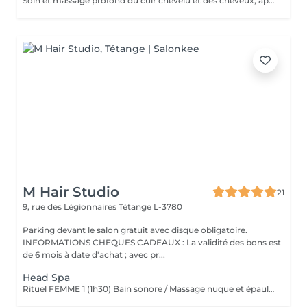
Soin et massage profond du cuir chevelu et des cheveux, après le soins un brushing ou séchage naturelle .
M Hair Studio
21
9, rue des Légionnaires
Tétange L-3780
Parking devant le salon gratuit avec disque obligatoire.
INFORMATIONS CHEQUES CADEAUX : La validité des bons est
de 6 mois à date d'achat ; avec pr...
Head Spa
Rituel FEMME 1 (1h30) Bain sonore / Massage nuque et épaules / Massage cuir chevelu (avec outils) / Gommage cuir chevelu / Cascade d'eau / Shampooing / Soin / masque / Bain / vapeur / Séchage Rituel FEMME 2 (2h00) Bain sonore / Points de pression avec pochons (aux herbes aromatiques) / Soin visage (nettoyage, gommage, masque en tissu hydratant, crème de jour) / Massage buste et épaules / Massage visage / masque quartz rose / Massage cuir chevelu (avec outils) / Gommage cuir chevelu / Cascade d'eau / Shampooing / Soin / masque / Bain vapeur aromathérapie / Détente bras, mains / Luminothérapie* / Séchage Rituel HOMME (1h15) Bain sonore / Massage visage, nuque et épaules / Massage cuir chevelu (avec outils) / Gommage cuir chevelu / Cascade d'eau / Shampooing / Bain vapeur aromathérapie / Lotion tonique énergisante / Séchage