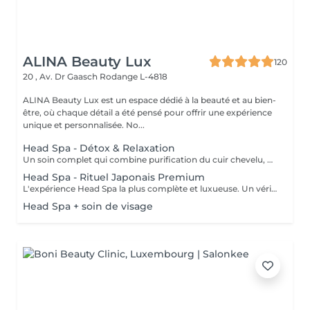
ALINA Beauty Lux
120
20 , Av. Dr Gaasch
Rodange L-4818
ALINA Beauty Lux est un espace dédié à la beauté et au bien-
être, où chaque détail a été pensé pour offrir une expérience
unique et personnalisée. No...
Head Spa - Détox & Relaxation
Un soin complet qui combine purification du cuir chevelu, détoxification et massage relaxant. Inspiré des techniques japonaises, il élimine les impuretés, oxygène la peau et favorise la croissance des cheveux. Le visage se détend, l'esprit s'apaise et le cuir chevelu respire à nouveau.
Head Spa - Rituel Japonais Premium
L'expérience Head Spa la plus complète et luxueuse. Un véritable rituel japonais qui associe aromathérapie, massages profonds. Un moment d'équilibre, d'énergie et de renaissance pour le corps et l'esprit.
Head Spa + soin de visage