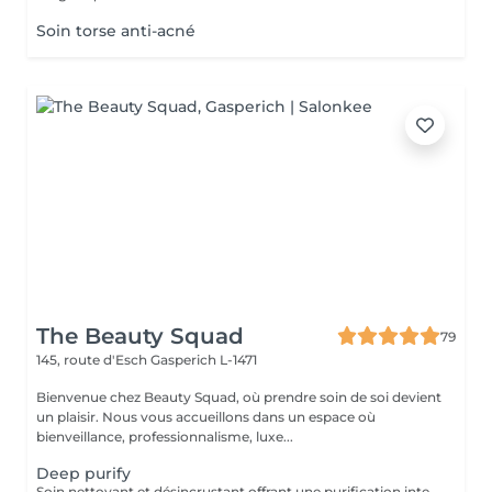
Soin torse anti-acné
The Beauty Squad
79
145, route d'Esch
Gasperich L-1471
Bienvenue chez Beauty Squad, où prendre soin de soi devient
un plaisir. Nous vous accueillons dans un espace où
bienveillance, professionnalisme, luxe...
Deep purify
Soin nettoyant et désincrustant offrant une purification intense, aidant les peaux à tendance acnéique et séborrhéique à retrouver un équilibre Deep Purify nettoie les pores en profondeur pour prévenir et atténuer les imperfections. Ce soin est indispensable à une bonne pénétration des agents actifs lors de l'application de produits cosméceutiques. 1 Séance: 135€ forfait 5 séances : 610€