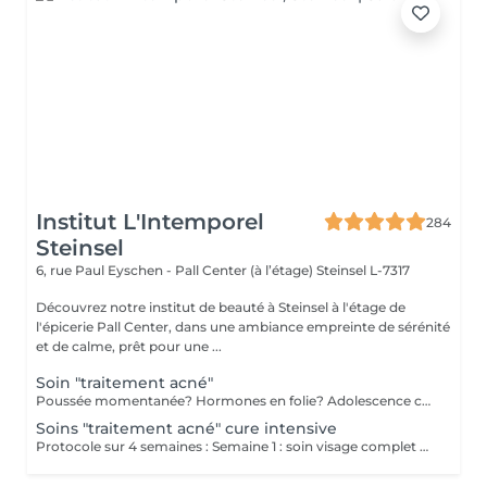
Institut L'Intemporel
284
Steinsel
6, rue Paul Eyschen - Pall Center (à l’étage)
Steinsel L-7317
Découvrez notre institut de beauté à Steinsel à l'étage de
l'épicerie Pall Center, dans une ambiance empreinte de sérénité
et de calme, prêt pour une ...
Soin "traitement acné"
Poussée momentanée? Hormones en folie? Adolescence compliquée? Ce soin est pour vous. Le soin visage complet comprend un nettoyage en profondeur de la peau avec vapeur et extraction des comédons, un léger massage suivi de 20' de traitement. LED et un masque apaisant ou purifiant. Le soin flash est conseillé en entretien suite à un soin complet, entre 2 soins par exemple ou si acné plus tenace. Il comprend un nettoyage du visage, un léger massage et le traitement LED 20'. Pourquoi la LED? La puissance de la lumière LED bleue agit rapidement et efficacement pour éliminer l'acné, les imperfections et l'inflammation existantes, sans dessécher la peau. Elle régule également la production de sébum pour prévenir de futures éruptions cutanées, laissant votre peau claire, saine et lisse.
Soins "traitement acné" cure intensive
Protocole sur 4 semaines : Semaine 1 : soin visage complet + un soin flash (espacé de 2 jours minimum) Semaine 2 / 3 et 4 : 2 soins flash (espacé de 2 jours minimum) Descriptif complet : voir "Soin traitement acné"