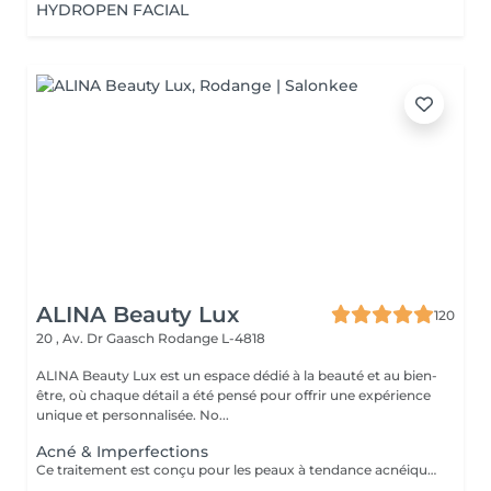
HYDROPEN FACIAL
ALINA Beauty Lux
120
20 , Av. Dr Gaasch
Rodange L-4818
ALINA Beauty Lux est un espace dédié à la beauté et au bien-
être, où chaque détail a été pensé pour offrir une expérience
unique et personnalisée. No...
Acné & Imperfections
Ce traitement est conçu pour les peaux à tendance acnéique, des imperfections légères aux formes plus importantes. Après un diagnostic personnalisé, un protocole sur mesure sera établi en fonction de votre peau et de la sévérité de l'acné, en associant les techniques les plus adaptées. Idéal pour : Acné légère à importante Excès de sébum Pores dilatés Points noirs Boutons inflammatoires Marques post-acné Cicatrices superficielles Grain de peau irrégulier Nos protocoles peuvent associer différents traitements professionnels afin d'obtenir les meilleurs résultats tout en respectant votre peau. Une cure de 4 à 8 séances, espacées de 2 à 4 semaines, est généralement recommandée selon l'état de la peau. À LIRE AVANT VOTRE SÉANCE Évitez toute exposition au soleil, aux UV et aux autobronzants pendant les 2 semaines avant et après le traitement. Informez-nous si vous prenez un traitement médical (Roaccutane®, antibiotiques photosensibilisants ou tout autre médicament pouvant influencer le traitement). Traitement contre-indiqué pendant la grossesse. Merci de nous informer en cas d'herpès actif, d'infection cutanée, de plaie, d'eczéma, de psoriasis ou de toute maladie de peau. Ne pas utiliser de rétinol, d'acides exfoliants ou de peeling chimique 5 à 7 jours avant et après la séance. Une protection solaire SPF 50 est recommandée pendant toute la durée du traitement. En cas de doute, contactez-nous avant votre rendez-vous.