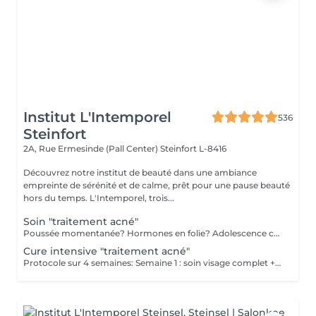
Institut L'Intemporel
536
Steinfort
2A, Rue Ermesinde (Pall Center)
Steinfort L-8416
Découvrez notre institut de beauté dans une ambiance
empreinte de sérénité et de calme, prêt pour une pause beauté
hors du temps. L'Intemporel, trois...
Soin "traitement acné"
Poussée momentanée? Hormones en folie? Adolescence compliquée? Ce soin est pour vous. Le soin visage complet comprend un nettoyage en profondeur de la peau avec vapeur et extraction des comédons, un léger massage suivi de 20' de traitement LED et un masque apaisant ou purifiant. Le soin flash est conseillé en entretien suite à un soin complet, entre 2 soins par exemple ou si acné plus tenace. Il comprend un nettoyage du visage, un léger massage et le traitement LED 20'. Pourquoi la LED? La puissance de la lumière LED bleue agit rapidement et efficacement pour éliminer l'acné, les imperfections et l'inflammation existantes, sans dessécher la peau. Elle régule également la production de sébum pour prévenir de futures éruptions cutanées, laissant votre peau claire, saine et lisse.
Cure intensive "traitement acné"
Protocole sur 4 semaines: Semaine 1 : soin visage complet + un soin flash (espacé de 2 jours minimum) Semaine 2 / 3 et 4 : 2 soins flash (espacé de 2 jours minimum) Descriptif complet voir "Soin traitement acné"