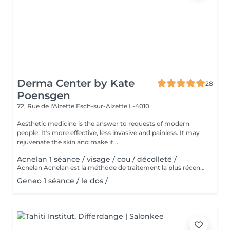
Derma Center by Kate
28
Poensgen
72, Rue de l'Alzette
Esch-sur-Alzette L-4010
Aesthetic medicine is the answer to requests of modern
people. It's more effective, less invasive and painless. It may
rejuvenate the skin and make it...
Acnelan 1 séance / visage / cou / décolleté /
Acnelan Acnelan est la méthode de traitement la plus récente et la plus innovante de l'acné. Le pack de soins de la marque espagnole Mesoestetic guérit efficacement les changements d'acné de différentes origines et phases. Cette thérapie apaise la peau et les zones enflammées, et a un effet très positif sur la guérison des complications de l'acné, car les cicatrices ne sont plus aussi visibles et les taches sont affinées. C'est la méthode complexe qui guérit l'acné et empêche de nouveaux changements de se produire. Principalement les principes actifs, tels que le complexe bexarétinyle (un rétinoïde), le soufre et le kaolin, fonctionnent comme un nettoyant en profondeur pour les pores obstrués, ce qui conduit à une amélioration visible du teint de la peau. De plus, d'autres ingrédients actifs tels que l'acide hyaluronique, le zinc, l'aloe vera et le cuivre sont présents dans le pack Acknelan. Le complexe d'acné breveté comprend également: Alcool | Acide mandélique | Azelate de disodium | Soufre | Kaolin | Aqua | Acide salicylique | Hydroxypropylméthylcellulose | Acide shikimique | Rétinoxytriméthylsilanes. Les substances combattent tous les symptômes de l'acné, guérissent la peau enflammée, nettoient les pores, réduisent le nombre de points noirs, écaillent la peau, affinent l'apparence, équilibrent la production de sébum et ont un effet antibactérien.
Geneo 1 séance / le dos /