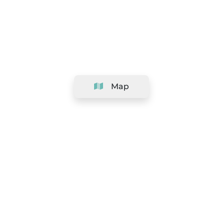
Map
Company
Support
Team
&
Careers
Information for salons