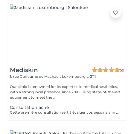
Mediskin
59
1, rue Guillaume de Machault
Luxembourg L-2111
Our clinic is renowned for its expertise in medical aesthetics,
with a strong local presence since 2010, using state-of-the-art
equipment to meet the ...
Consultation acné
Cette première consultation sert à évaluer vos besoins afin de vous guider vers les soins sur mesure qui répondront au mieux. À cette occasion, toutes les informations nécessaires, telles que les contre-indications, les résultats attendus et autres détails importants, vous seront fournies pour assurer une prise en charge optimale et vous garantir un suivi personnalisé.