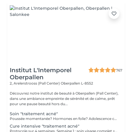
Institut L'Intemporel
767
Oberpallen
2, Arelerstrooss (Pall Center)
Oberpallen L-8552
Découvrez notre institut de beauté à Oberpallen (Pall Center),
dans une ambiance empreinte de sérénité et de calme, prêt
pour une pause beauté hors du...
Soin "traitement acné"
Poussée momentanée? Hormones en folie? Adolescence compliquée? Ce soin est pour vous. Le soin visage complet comprend un nettoyage en profondeur de la peau avec vapeur et extraction des comédons, un léger massage suivi de 20' de traitement LED et un masque apaisant ou purifiant. Le soin flash est conseillé en entretien suite à un soin complet, entre 2 soins par exemple ou si acné plus tenace, il comprend un nettoyage du visage, un léger massage et le traitement LED 20'. Pourquoi la LED? La puissance de la lumière LED bleue agit rapidement et efficacement pour éliminer l'acné, les imperfections et l'inflammation existantes, sans dessécher la peau. Elle régule également la production de sébum pour prévenir de futures éruptions cutanées, laissant votre peau claire, saine et lisse.
Cure intensive "traitement acné"
Protocole sur 4 semaines. Semaine 1 : soin visage complet + un soin flash (espacé de 2 jours minimum) Semaine 2 / 3 et 4 : 2 soins flash (espacé de 2 jours minimum) Descriptif complet : voir "Soin traitement acné"