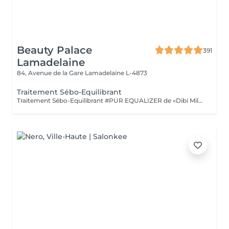
Beauty Palace
391
Lamadelaine
84, Avenue de la Gare
Lamadelaine L-4873
Traitement Sébo-Equilibrant
Traitement Sébo-Equilibrant #PUR EQUALIZER de «Dibi Milano» grâce aux performances de ses principes actifs innovants, il est en mesure de régulariser l'excès de sébum, en procurant un effet matifiant et en réduisant visiblement les pores dilatés, le grain de peau est affiné. Ce soin aide à matifier la peau tout en la maintenant hydratée et protégée. (Masque bio-cellulose)