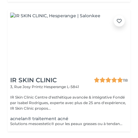
IR SKIN CLINIC
118
3, Rue Josy Printz
Hesperange L-5841
IR Skin Clinic Centre d'esthétique avancée & intégrative Fondé
par Isabel Rodrigues, experte avec plus de 25 ans d'expérience,
IR Skin Clinic propos...
acnelan® traitement acné
Solutions mesoestetic® pour les peaux grasses ou à tendance acnéique. Résultats dermatologiquement prouvés.Méthode professionnelle esthétique pour le traitement des peaux à tendance acnéique et séborrhéique. Nettoie en profondeur la peau des impuretés acnéiques, facilitant ainsi l'activité optimale de l'unité pilosébacée.