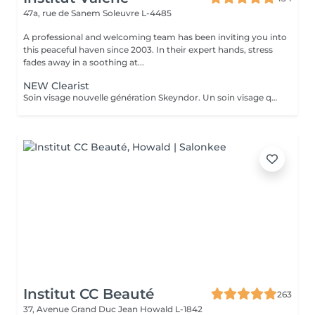
47a, rue de Sanem
Soleuvre L-4485
A professional and welcoming team has been inviting you into
this peaceful haven since 2003. In their expert hands, stress
fades away in a soothing at...
NEW Clearist
Soin visage nouvelle génération Skeyndor. Un soin visage qui va mattifier, resserer les pores et nettoyer en profondeur. Il va équilibrer la production de sébum. Idéal pour peaux épaisses, pores dilatées, mixte et/ou grasse à tendance acnéique.
Institut CC Beauté
263
37, Avenue Grand Duc Jean
Howald L-1842