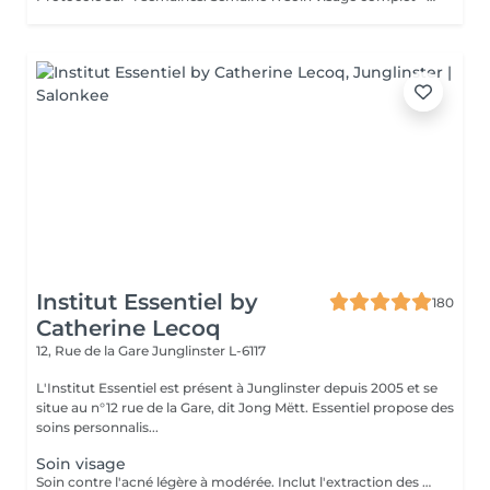
Institut Essentiel by
180
Catherine Lecoq
12, Rue de la Gare
Junglinster L-6117
L'Institut Essentiel est présent à Junglinster depuis 2005 et se
situe au n°12 rue de la Gare, dit Jong Mëtt. Essentiel propose des
soins personnalis...
Soin visage
Soin contre l'acné légère à modérée. Inclut l'extraction des comédons, micro kystes, désinfection de pustules et soins adaptés. J'accorde beaucoup d'importance à expliquer les bons gestes à mes jeunes client(e)s afin qu'il prennent conscience de leur peau et prennent les bonnes habitudes. Pour de meilleurs résultats je conseille 1 soin par semaine sur 1 mois. Important: J'accorde autant d'importance à la relaxation et l'intimité de mes jeunes clients. De ce fait aucun accompagnant ne sera autorisé à rester dans la cabine durant le soin Inclut: Nettoyage et extraction de kystes, comédons et pustules. Désinfection et soins purifiants adaptés. Matériel stérilisé et/ou à usage unique.