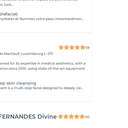
, luxe...
rafacial)
Lissez, nettoyez, hydratez et illuminez votre peau instantanément grâce à notre soin Aquaglo+ et sa technologie exclusive. Ce soin est une véritable innovation inégalable dans la revitalisation d'une peau éclatante,Aquaglo + est 100% personnalisable en fonction de chaque état de peau. 1 soin : 145€ Forfait 5 soins : 650€
59
 de Machault
Luxembourg L-2111
owned for its expertise in medical aesthetics, with a
sence since 2010, using state-of-the-art equipment
eep skin cleansing
Hydralift® treatment is a multi-step facial designed to deeply cleanse, exfoliate, and hydrate. It is a skin rejuvenation method using hydrating and lifting agents to improve the appearance and texture of the skin. Advantages: -Deep hydration and improved skin elasticity. -Reduction of wrinkles and fine lines. -Reduction of skin imperfections. -Dark circles. Adaptability: -Hydralift® treatment is suitable for all skin types and is very popular for its skin benefits. Complementary Care: -To optimize treatment results and minimize social downtime, a phototherapy session is included. This helps reduce inflammation, stimulate collagen production, and improve skin healing. Contraindications: -Not recommended for pregnant or breastfeeding women. During the first session, we will establish your goals together and determine the type of peeling most suitable for your skin. For any questions, feel free to contact us or book a free consultation appointment.
FERNANDES Divine
40