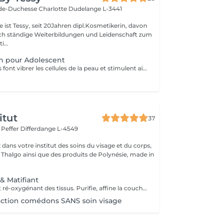
de-Duchesse Charlotte
Dudelange L-3441
 ist Tessy, seit 20Jahren dipl.Kosmetikerin, davon
rch ständige Weiterbildungen und Leidenschaft zum
...
in pour Adolescent
Les ondes émises font vibrer les cellules de la peau et stimulent ainsi les processus de rajeunissement, de régénération et de réparation de la peau. - Traitement adapté à chaque besoin de la peau - Ultrasons continus et pulsés - Traitement combiné par lumière LED - Micro-massage de la peau - Décongestionnant - Amélioration de l'absorption des principes actifs - Amélioration ciblée de l'aspect de la peau. - Réduction des rides et ridules - Renforcement des tissus - Réduction des signes du vieillissement chronologique de la peau
itut
37
r Peffer
Differdange L-4549
dans votre institut des soins du visage et du corps,
s Thalgo ainsi que des produits de Polynésie, made in
 & Matifiant
Soin nettoyant et ré-oxygénant des tissus. Purifie, affine la couche cornée, resserre les pores et matifie grâce à des appareils professionnels et des produits choisis avec soin. Une détoxification du cuir chevelu est prévu également dans ce soin.
action comédons SANS soin visage