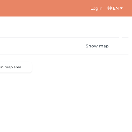
Login
EN
Show map
 in map area