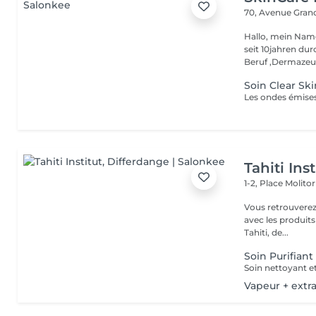
70, Avenue Gran
Hallo, mein Name
seit 10jahren du
Beruf ,Dermazeuti
Soin Clear Sk
Tahiti Inst
1-2, Place Molito
Vous retrouverez 
avec les produit
Tahiti, de...
Soin Purifiant
Vapeur + extr