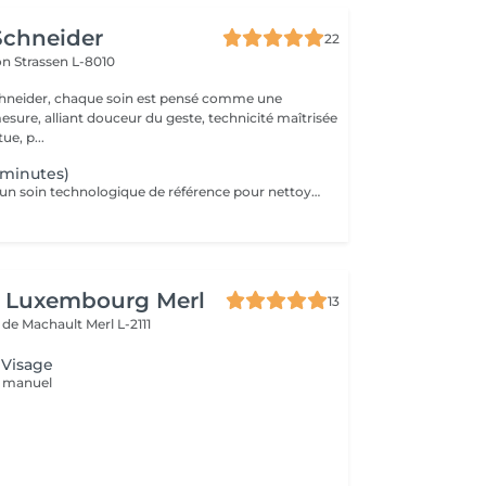
Schneider
22
lon
Strassen L-8010
chneider, chaque soin est pensé comme une
esure, alliant douceur du geste, technicité maîtrisée
ue, p...
 minutes)
Hydrafacial® est un soin technologique de référence pour nettoyer, purifier et hydrater la peau en profondeur. Son protocole exclusif repose sur 3 étapes essentielles : Nettoyer & exfolier Extraire & purifier Infuser & hydrater Résultat immédiat : une peau plus nette, plus lisse, plus lumineuse et durablement revitalisée. Ce soin n'est pas adapté aux femmes enceintes ou allaitantes, ainsi qu'aux personnes allergiques aux algues ou à l'aspirine.
n Luxembourg Merl
13
e de Machault
Merl L-2111
 Visage
u manuel