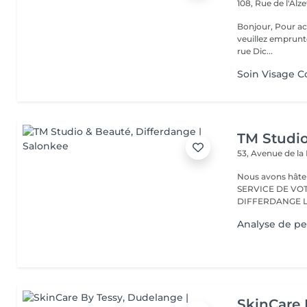
108, Rue de l'Alz
Bonjour, Pour accéder à notre institut, une fois arrivé au numéro 108,
veuillez emprunte
rue Dic...
Soin Visage C
TM Studi
53, Avenue de la
Nous avons hâte de vous accu
SERVICE DE VO
D
Analyse de pe
SkinCare 