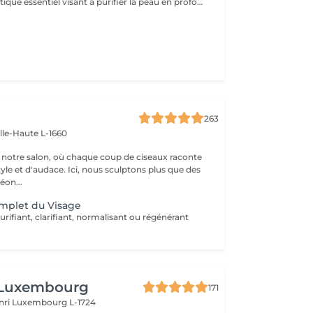
Est un soin esthétique essentiel visant à purifier la peau en profondeur et a lui donner éclat et fraicheur
263
ille-Haute L-1660
notre salon, où chaque coup de ciseaux raconte
tyle et d'audace. Ici, nous sculptons plus que des
éon...
mplet du Visage
urifiant, clarifiant, normalisant ou régénérant
 Luxembourg
171
nri
Luxembourg L-1724