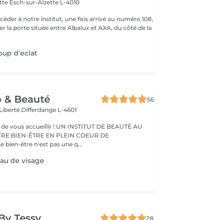
ette
Esch-sur-Alzette L-4010
r la porte située entre Albalux et AXA, du côté de la
oup d'eclat
o & Beauté
56
 Liberté
Differdange L-4601
eillir ! UN INSTITUT DE BEAUTÉ AU
TRE BIEN-ÊTRE EN PLEIN COEUR DE
IFFERDANGE Le bien-être n'est pas une q...
au de visage
By Tessy
28