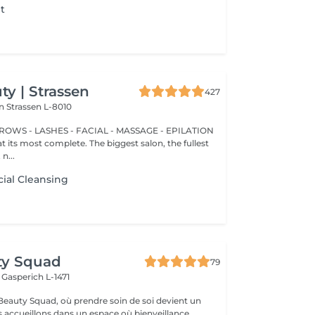
t
y | Strassen
427
on
Strassen L-8010
BROWS - LASHES - FACIAL - MASSAGE - EPILATION
t its most complete. The biggest salon, the fullest
n...
ial Cleansing
ty Squad
79
h
Gasperich L-1471
eauty Squad, où prendre soin de soi devient un
s accueillons dans un espace où bienveillance,