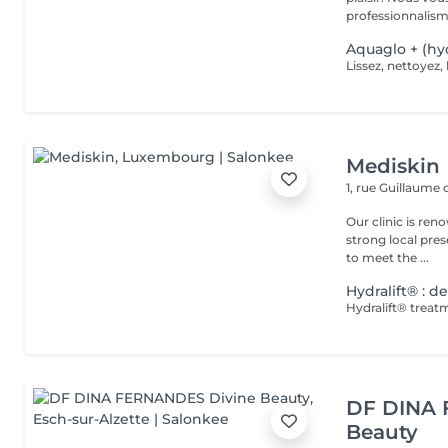
professionnalisme
Aquaglo + (hyd
Mediskin
1, rue Guillaume
Our clinic is ren
strong local pre
to meet the ...
Hydralift® : d
DF DINA 
Beauty