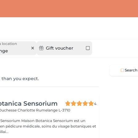
 location
Gift voucher
nge
Search
 than you expect.
otanica Sensorium
4
-Duchesse Charlotte
Rumelange L-3710
otanica Sensorium est un
é en pédicure médicale, soins du visage botaniques et
lai...