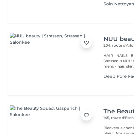
Soin Nettoyan
NUU beaut
204, route d'Arl
HAIR - NAILS - 
Strassen is NUU a
menu - hair, skin, 
Deep Pore Fac
The Beau
145, route d'Esc
Bienvenue chez B
plaisir. Nous vou