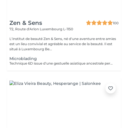
Zen & Sens
100
72, Route d'Arlon
Luxembourg L-1150
L'institut de beauté Zen & Sens, né d'une aventure entre amies
est un lieu convivial et agréable au service de la beauté. Il est
situé à Luxembourg Be...
Microblading
Technique 6D issue d'une gestuelle asiatique ancestrale permettant de restructurer vos sourcils pour un résultat poil à poil plus vrai que nature Prenez rendez vous avec notre experte pour conseils et devis personnalisés.