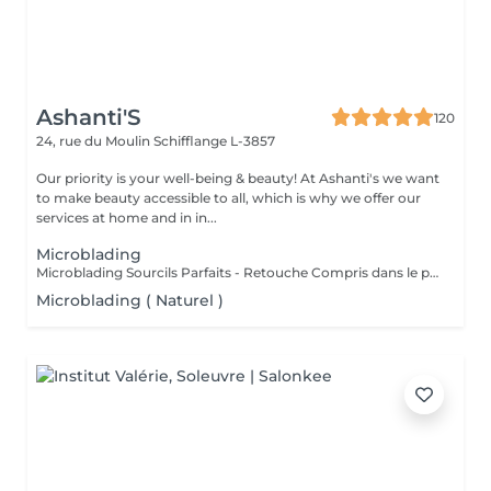
Ashanti'S
120
24, rue du Moulin
Schifflange L-3857
Our priority is your well-being & beauty! At Ashanti's we want
to make beauty accessible to all, which is why we offer our
services at home and in in...
Microblading
Microblading Sourcils Parfaits - Retouche Compris dans le prix. Un sourcil dessiné avec précision poil à poil, pour un résultat ultra-naturel qui sublime votre regard. Chaque prestation est personnalisée selon la forme de votre visage, votre style et vos envies, pour un effet harmonieux et élégant. Bienfaits : Sourcils pleins et parfaitement dessinés Résultat naturel, comme vos vrais poils Gain de temps au quotidien : fini le maquillage des sourcils Retouche possible pour un effet durable Résultat : un regard sublimé, structuré et naturel, qui attire tous les regards Sur rendez-vous !
Microblading ( Naturel )