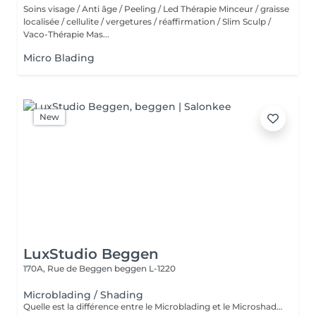
Soins visage / Anti âge / Peeling / Led Thérapie Minceur / graisse
localisée / cellulite / vergetures / réaffirmation / Slim Sculp /
Vaco-Thérapie Mas...
Micro Blading
New
LuxStudio Beggen
170A, Rue de Beggen
beggen L-1220
Microblading / Shading
Quelle est la différence entre le Microblading et le Microshading ? Le Microblading est une technique manuelle de maquillage semi-permanent qui imite parfaitement des poils fins et naturels. Idéal pour combler des zones clairsemées ou redessiner la ligne des sourcils tout en conservant un aspect très naturel. Effet « poil à poil ». Le Microshading, en revanche, utilise une technique de pigmentation par pointillé, similaire à un effet d'ombre ou de dégradé maquillé. Il donne un aspect plus doux, poudré et sophistiqué, idéal pour celles qui aiment un effet maquillage subtil mais structuré. Effet « ombré » ou « poudré ». Quelle technique choisir ? Microblading : pour un effet naturel, sourcils peu fournis ou très fins. Microshading : pour un look maquillé, des sourcils plus nets et définis. Technique mixte (combinée) : les deux techniques sont parfois associées pour un résultat sur mesure, avec poils à l'avant et ombrage à la queue du sourcil. Une consultation personnalisée est toujours recommandée pour déterminer la technique la plus adaptée à votre peau, à vos attentes et à votre style. Souhaitez-vous aussi que eu traduza em português ou adaptar para o público do Lux Studio?