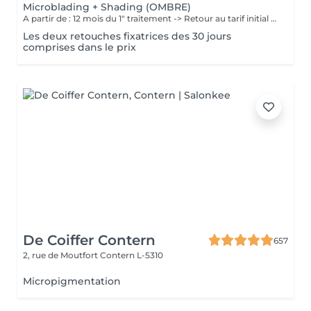
Microblading + Shading (OMBRE)
A partir de : 12 mois du 1" traitement -> Retour au tarif initial (à voir avec l'artiste selon chaque cas). Chaque cliente repart sublimée: La micropigmentation des sourcils est une technique innovante qui permet de recréer des sourcils naturels et réalistes. Nos experts artistiques utilisent des pigments spéciaux pour créer subtilement des poils et des micro-points combinés, donnant l'illusion de vrais poils et d'un effet de couleur harmonieuse pour les sourcils avec la technique combinée du Microblading et MicroShading poudré. Ces méthodes révolutionnaires sont non invasives et offre des résultats impressionnants. Découvrez la micropigmentation des sourcils combinés Microblading-Shading à Luxembourg-gare avec Diana.
Les deux retouches fixatrices des 30 jours
comprises dans le prix
De Coiffer Contern
657
2, rue de Moutfort
Contern L-5310
Micropigmentation