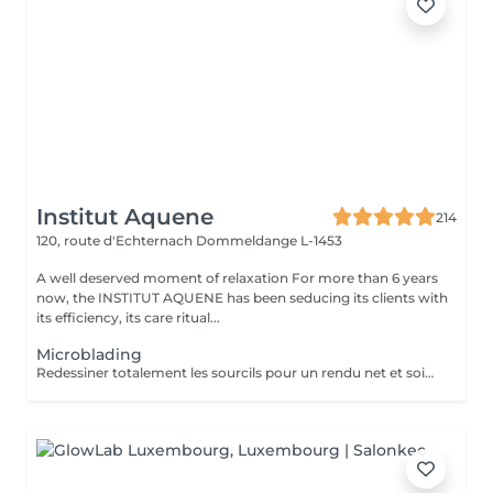
Institut Aquene
214
120, route d'Echternach
Dommeldange L-1453
A well deserved moment of relaxation For more than 6 years
now, the INSTITUT AQUENE has been seducing its clients with
its efficiency, its care ritual...
Microblading
Redessiner totalement les sourcils pour un rendu net et soigné, cela devient simple avec la micro-pigmentation. Tous les sourcils, qu'ils soient clairsemés, trop courts, trop long ou inexistants trouvent leur courbe parfaite. Les sourcils sont un élément majeur de nos expressions. La micro-pigmentation vous permet de jouir de la forme adéquate pour sublimer vos sourcils.