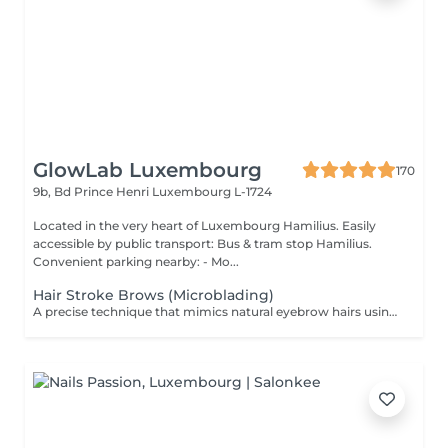
GlowLab Luxembourg
170
9b, Bd Prince Henri
Luxembourg L-1724
Located in the very heart of Luxembourg Hamilius. Easily
accessible by public transport: Bus & tram stop Hamilius.
Convenient parking nearby: - Mo...
Hair Stroke Brows (Microblading)
A precise technique that mimics natural eyebrow hairs using fine strokes for a soft, realistic finish. Ideal for filling gaps, correcting shape, and creating natural density. DURATION & MAINTENANCE: - Results last approximately 8-18 months - A Touch-Up Session is required after 4-6 weeks - Annual refresh is recommended BENEFITS: - Natural hair-like effect - Improved density - Enhanced symmetry - Realistic finish INDICATIONS: - Gaps in brows - Thin or uneven brows - Desire for natural enhancement CONTRAINDICATIONS: - Pregnancy and breastfeeding - Active skin conditions - Open wounds - Oily skin (relative) POST-CARE: - Keep the area dry during healing - Avoid touching or scratching - Use healing products as recommended - Avoid sun and heat