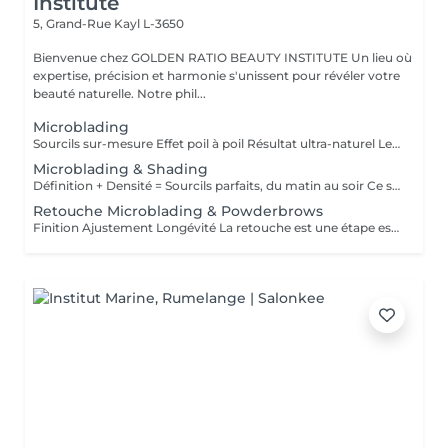
Institute
5, Grand-Rue
Kayl L-3650
Bienvenue chez GOLDEN RATIO BEAUTY INSTITUTE Un lieu où
expertise, précision et harmonie s'unissent pour révéler votre
beauté naturelle. Notre phil...
Microblading
Sourcils sur-mesure Effet poil à poil Résultat ultra-naturel Le microblading est une technique de maquillage semi-permanent qui permet de redessiner les sourcils de façon précise et naturelle, en imitant parfaitement l'aspect du poil. À l'aide d'une fine lame composée de micro-aiguilles, des pigments sont implantés manuellement dans la couche superficielle de la peau. Ce soin est idéal pour : restructurer une ligne clairsemée, corriger une asymétrie, gagner du temps au quotidien, sublimer le regard sans maquillage. Résultat : des sourcils harmonieux, élégants et adaptés à la morphologie de votre visage invisiblement travaillés, visiblement magnifiques. La tenue varie de 9 à 18 mois selon le type de peau, le mode de vie et l'entretien.
Microblading & Shading
Définition + Densité = Sourcils parfaits, du matin au soir Ce soin combine deux techniques complémentaires pour un résultat à la fois structuré, doux et sophistiqué : Le microblading (effet poil à poil) recrée chaque poil avec une extrême précision pour redessiner et restructurer la ligne naturelle du sourcil. Le shading (ombrage en dégradé) ajoute de la densité et un effet maquillé très subtil, comme un léger poudré. Cette combinaison est idéale pour les sourcils clairsemés, asymétriques ou manquant de définition, et convient à tous les types de peau, y compris les peaux grasses. Résultat : des sourcils naturels à la base, plus intenses vers la queue, avec un effet make-up no make-up longue durée. Tenue : 12 à 24 mois selon le type de peau et l'entretien.
Retouche Microblading & Powderbrows
Finition Ajustement Longévité La retouche est une étape essentielle pour parfaire le résultat initial du microblading ou des powder brows. Elle permet de : ajuster la forme ou l'intensité, renforcer la couleur, corriger les éventuelles irrégularités liées à la cicatrisation, prolonger la tenue du maquillage semi-permanent. Première retouche recommandée 4 à 8 semaines après la première séance. Ensuite, des retouches annuelles sont conseillées pour entretenir la couleur et la netteté du tracé. Résultat : des sourcils toujours frais, nets et parfaitement définis, sur le long terme. Ce tarif s'applique uniquement aux microbladings & Powderbrows réalisés par notre artiste.