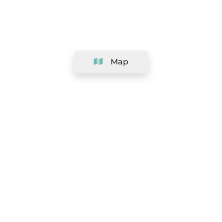
Map
Company
Support
Team
&
Careers
Information for salons
Legal