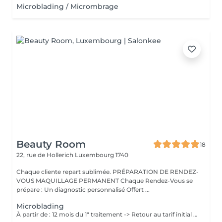
Microblading / Micrombrage
Beauty Room
18
22, rue de Hollerich
Luxembourg 1740
Chaque cliente repart sublimée. PRÉPARATION DE RENDEZ-
VOUS MAQUILLAGE PERMANENT Chaque Rendez-Vous se
prépare : Un diagnostic personnalisé Offert ...
Microblading
À partir de : 12 mois du 1" traitement -> Retour au tarif initial (à voir avec l'artiste selon chaque cas). Chaque cliente repart sublimée: La micropigmentation Microblading des sourcils est une technique innovante qui permet de recréer des sourcils naturels et réalistes. Nos experts artistiques utilisent des pigments spéciaux pour créer subtilement des poils pour les sourcils, et des micro-points pour les sourcils en MicroShading, donnant l'illusion de vrais poils ou d'un effet de couleur harmonieuse pour les sourcils avec la technique du MicroShading poudré. Ces méthodes révolutionnaires sont non invasives et offre des résultats impressionnants. Découvrez la micropigmentation des sourcils Microblading à Luxembourg-gare avec Diana.