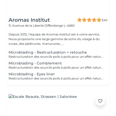
Aromas Institut
340
11, Avenue de la Liberté
Differdange L-4660
Depuis 2012, l'équipe de Aromas institut est à votre service.
Nous proposons une large gamme de soins du visage & du
corps, des pédicures, manucures, ...
Microblading - Restructuration + retouche
Restructuration des sourcils poils à poils pour un effet naturel. Utilisation de pigment d'origine naturel & Bio. Nous vous prions de bien vouloir respecter votre rendez-vous. En prenant rendez-vous, vous occupez une place, dont une autre personne aurait éventuellement besoin. Tout rendez-vous non annulé 24h en avance, est susceptible d'être facturé. (Si vous ne pouvez pas vous présenter à votre RDV, proposez-le éventuellement à un proche ou à un ami) Toute l'équipe de Aromas Institut vous remercie pour votre respect et votre compréhension.
Microblading - Comblement
Restructuration des sourcils poils à poils pour un effet naturel. Utilisation de pigment d'origine naturel & Bio. Nous vous prions de bien vouloir respecter votre rendez-vous. En prenant rendez-vous, vous occupez une place, dont une autre personne aurait éventuellement besoin. Tout rendez-vous non annulé 24h en avance, est susceptible d'être facturé. (Si vous ne pouvez pas vous présenter à votre RDV, proposez-le éventuellement à un proche ou à un ami) Toute l'équipe de Aromas Institut vous remercie pour votre respect et votre compréhension.
Microblading - Eyes liner
Restructuration des sourcils poils à poils pour un effet naturel. Utilisation de pigment d'origine naturel & Bio. Nous vous prions de bien vouloir respecter votre rendez-vous. En prenant rendez-vous, vous occupez une place, dont une autre personne aurait éventuellement besoin. Tout rendez-vous non annulé 24h en avance, est susceptible d'être facturé. (Si vous ne pouvez pas vous présenter à votre RDV, proposez-le éventuellement à un proche ou à un ami) Toute l'équipe de Aromas Institut vous remercie pour votre respect et votre compréhension.