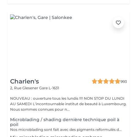
Charlen's
993
2, Rue Glesener
Gare L-1631
NOUVEAU : ouverture tous les lundis !!!! NON STOP DU LUNDI
AU SAMEDI L'incontournable institut de beauté à Luxembourg.
Nous sommes connues pour n...
Microblading / shading dernière technique poil à
poil
Nos microblading sont fait avec des pigments reformulés depuis la loi du 4 janvier 2022 faites nous confiance nous travaillons avec les meilleures marques sur le marché ne vous inquiétez pas pour la couleur et technique on regardera ensemble sur place :) l'épilation au fil est incluse