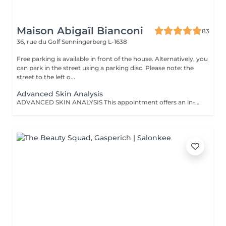
Maison Abigaïl Bianconi
83
36, rue du Golf
Senningerberg L-1638
Free parking is available in front of the house. Alternatively, you
can park in the street using a parking disc. Please note: the
street to the left o...
Advanced Skin Analysis
ADVANCED SKIN ANALYSIS This appointment offers an in-depth skin analysis, combining professional expertise with technology-assisted diagnostics. With this analysis tool, it is possible to precisely observe the skin's true condition and identify various concerns such as dehydration, sensitivity, imperfections, enlarged pores, pigmentation spots, UV damage, or early signs of aging. This approach goes beyond traditional observation, providing a reliable and accurate diagnosis. At the end of the appointment, a personalized care plan is proposed to guide you toward the most appropriate treatments or protocols. An essential appointment to better understand your skin and implement a targeted, coherent, and effective skincare strategy. DEDUCTIBLE WHEN STARTING A PROTOCOL OR PURCHASING SUITABLE PRODUCTS (from 3 products).