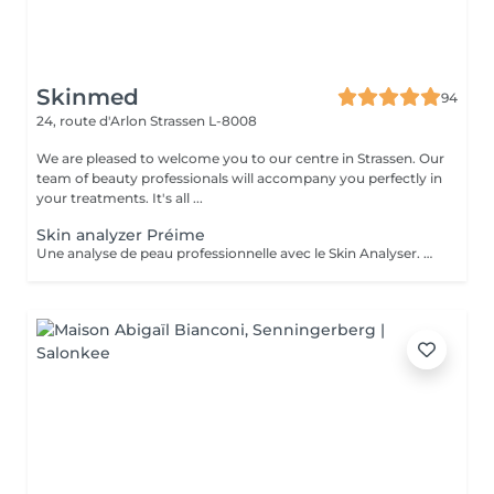
Skinmed
94
24, route d'Arlon
Strassen L-8008
We are pleased to welcome you to our centre in Strassen. Our
team of beauty professionals will accompany you perfectly in
your treatments. It's all ...
Skin analyzer Préime
Une analyse de peau professionnelle avec le Skin Analyser. Offrez à votre peau le diagnostic qu'elle mérite grâce à notre Skin Analyser de haute technologie. Dans notre salon, nous utilisons un appareil de pointe pour réaliser une analyse complète et précise de votre peau : hydratation, élasticité, texture, taches pigmentaires, pores dilatés, rides, sébum rien n'échappe à notre expertise. Comment ça se passe ? -Un diagnostic rapide et indolore -Des résultats instantanés sur écran -Un bilan complet et des conseils sur mesure Objectif : comprendre votre peau en profondeur pour optimiser vos soins esthétiques. Offre exclusive : le diagnostic Skin Analyzer vous est remboursé lors de votre premier traitement de la cure de soins proposée !