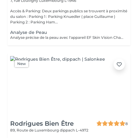
7, rue Louvigny
Luxembourg L-1946
Accès & Parking: Deux parkings publics se trouvent à proximité
du salon : Parking 1 : Parking Knuedler ( place Guillaume )
Parking 2 : Parking Ham...
Analyse de Peau
Analyse précise de la peau avec l'appareil EF Skin Vision Chaque peau étant unique, nous analysons ensemble les besoins actuels de votre peau. L'appareil diagnostic effectue une analyse complète. Il détermine l'identité de votre peau en quelques minutes, en se basant sur 9 paramètres spécifiques: hydratation, excès de sébum, élasticité, desquamation, pores, taches pigmentaires, rides pattes d'oie, rides du front, couperose.
New
Rodrigues Bien Être
8
89, Route de Luxembourg
dippach L-4972