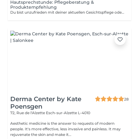
Hautsprechstunde: Pflegeberatung &
Produktempfehlung
Du bist unzufrieden mit deiner aktuellen Gesichtspflege oder möchtest deine Routine an deine Hautbedürfnisse anpassen? Dann ist dieser Termin genau richtig für dich. In einer ca. 30-minütigen Pflegeberatung schauen wir uns gemeinsam an, was deine Haut braucht und welche Produkte aus unserem Clean Beauty Sortiment perfekt zu dir passen. Wir nehmen uns Zeit, hören zu und empfehlen dir eine Pflege, die nicht nur zu deinem Hauttyp passt, sondern dich auch langfristig unterstützt für eine gesunde, strahlende Haut. Die Beratung kostet 50 Euro, wird dir aber bei einem Produktkauf ab 50 Euro vollständig angerechnet. Das heißt: Wenn du dich für passende Produkte entscheidest, ist dieser Termin für dich kostenlos. Die empfohlene Pflege kannst du direkt im Anschluss mitnehmen und direkt in deinen Alltag integrieren.
Derma Center by Kate
28
Poensgen
72, Rue de l'Alzette
Esch-sur-Alzette L-4010
Aesthetic medicine is the answer to requests of modern
people. It's more effective, less invasive and painless. It may
rejuvenate the skin and make it...