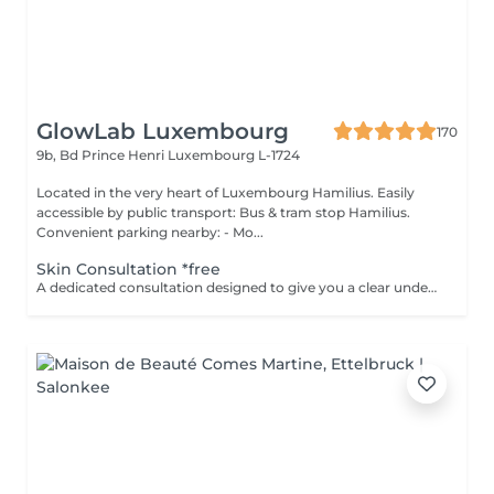
GlowLab Luxembourg
170
9b, Bd Prince Henri
Luxembourg L-1724
Located in the very heart of Luxembourg Hamilius. Easily
accessible by public transport: Bus & tram stop Hamilius.
Convenient parking nearby: - Mo...
Skin Consultation *free
A dedicated consultation designed to give you a clear understanding of your skin and how to treat it effectively. During your visit we: - assess your skin condition - identify key concerns - discuss your goals - review your current skincare routine - recommend products and treatments tailored specifically to your skin This is a space to ask questions, gain clarity, and build a plan that feels right without pressure or obligation. Clear guidance. Honest recommendations. A plan you can trust. Start your GLOW journey with us.