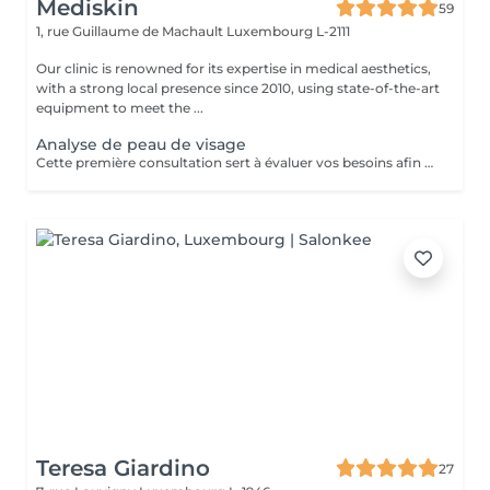
Mediskin
59
1, rue Guillaume de Machault
Luxembourg L-2111
Our clinic is renowned for its expertise in medical aesthetics,
with a strong local presence since 2010, using state-of-the-art
equipment to meet the ...
Analyse de peau de visage
Cette première consultation sert à évaluer vos besoins afin de vous guider vers les soins sur mesure qui répondront au mieux. À cette occasion, toutes les informations nécessaires, telles que les contre-indications, les résultats attendus et autres détails importants, vous seront fournies pour assurer une prise en charge optimale et vous garantir un suivi personnalisé.
Teresa Giardino
27