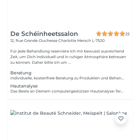
De Schéinheetssalon
25
12, Rue Grande-Duchesse Charlotte
Mersch L-7520
Für jede Behandlung reserviere ich mir bewusst ausreichend
Zeit, um Dich individuell und in ruhiger Atmosphäre betreuen
zu können. Daher bitte ich um ...
Beratung
Individuelle, kostenfreie Beratung zu Produkten und Behandlungen einzeln oder ergänzend zu jeder Anwendung buchbar.
Hautanalyse
Das Beste an Deinem computergestützen Hautanalyse-Termin: Ab einem Produkteinkauf von 80 € ist die professionelle Hautanalyse im Wert von 49 € für Dich kostenlos. Nutze Deinen Termin, um Deine Haut besser kennenzulernen und die perfekt abgestimmten Produkte für Deine individuellen Hautbedürfnisse zu entdecken.