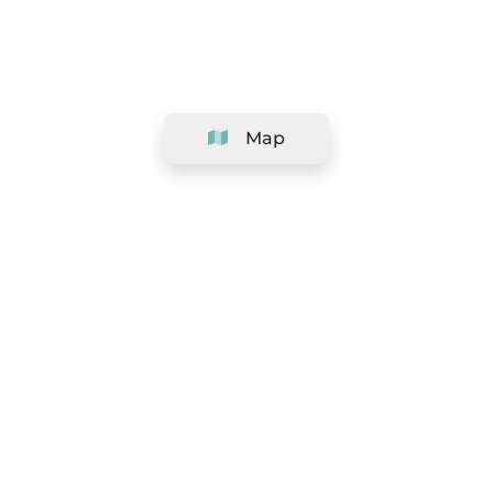
Map
Company
Support
Team
&
Careers
Information for salons
Legal