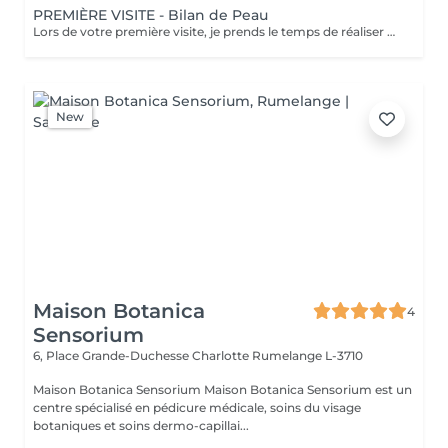
PREMIÈRE VISITE - Bilan de Peau
Lors de votre première visite, je prends le temps de réaliser pour vous un bilan de peau complet accompagné d'un questionnaire personnalisé, afin de comprendre votre type et l'état de votre peau. Cette étape me permet de vous offrir des soins sur mesure et des recommandations personnalisées, pour révéler toute la beauté et l'éclat naturel de votre peau. Découvrez l'ensemble de mes rituels et prestations exclusives sur: www.eclat-feminin.lu - SCROLLER VERS LE HAUT - DESCRIPTION -
New
Maison Botanica
4
Sensorium
6, Place Grande-Duchesse Charlotte
Rumelange L-3710
Maison Botanica Sensorium Maison Botanica Sensorium est un
centre spécialisé en pédicure médicale, soins du visage
botaniques et soins dermo-capillai...