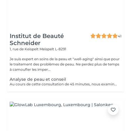
Institut de Beauté
41
Schneider
1, rue de Keispelt
Meispelt L-8291
Je suis expert en soins de la peau et "well-aging" ainsi que pour
le traitement des problèmes de peau. Ne perdez plus de temps
à camoufler les imper...
Analyse de peau et conseil
Au cours de cette consultation de 45 minutes, nous examinons les besoins de ta peau et déterminons quels produits de notre gamme te conviennent le mieux. La consultation coûte 50 €, mais ce montant t'est entièrement remboursé si tu achètes des produits pour un montant minimum de 50 €. En d'autres termes, si tu choisis les produits qui te conviennent, ce rendez-vous est gratuit pour toi.