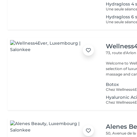
Hydragloss 4 
Hydragloss 6 
Wellness
73, route d'Arlo
Welcome to Well
selection of lux
massage and can
Botox
Hyaluronic Aci
Alenes B
50, Avenue de la