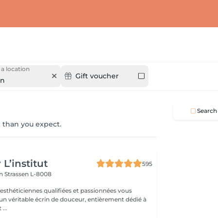
a location
Gift voucher
en
Search
 than you expect.
L’institut
595
on
Strassen L-8008
 esthéticiennes qualifiées et passionnées vous
 un véritable écrin de douceur, entièrement dédié à
...