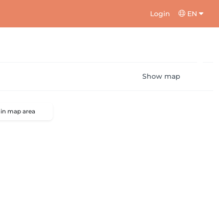
Login
EN
Show map
 in map area