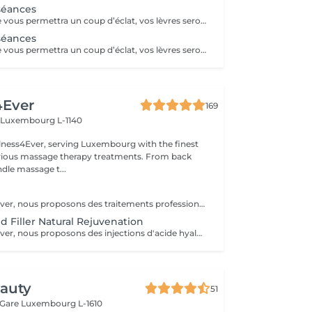
séances
Une seule séance vous permettra un coup d’éclat, vos lèvres seront plus confortables, plus lisses, repulpées avec un peu plus de volume. Pour un résultat durable, l’idéal est de faire ce soin sous forme de cure de 4 à 10 séances. Vos lèvres seront hydratées, libérées de l’inconfort de la sécheresse.
séances
Une seule séance vous permettra un coup d’éclat, vos lèvres seront plus confortables, plus lisses, repulpées avec un peu plus de volume. Pour un résultat durable, l’idéal est de faire ce soin sous forme de cure de 4 à 10 séances.
4Ever
169
n
Luxembourg L-1140
ness4Ever, serving Luxembourg with the finest
urious massage therapy treatments. From back
dle massage t...
Chez Wellness4Ever, nous proposons des traitements professionnels de Botox, exclusivement réalisés par un médecin spécialisé afin de garantir une expertise et une prise en charge optimale. Nos séances de Botox permettent de lisser les rides du front, les pattes d'oie et les rides du lion, offrant un résultat naturel qui sublime votre visage. L'intervention est rapide, nécessite peu de temps de récupération et est effectuée avec précision.
d Filler Natural Rejuvenation
Chez Wellness4Ever, nous proposons des injections d'acide hyaluronique (fillers), réalisées exclusivement par un médecin spécialisé afin de restaurer les volumes, lisser les rides et sublimer les contours du visage. Ce traitement non chirurgical permet de rajeunir efficacement les lèvres, les pommettes, les sillons nasogéniens et l'ovale du visage, offrant un résultat naturel et harmonieux. La procédure est rapide, peu invasive et procure une amélioration immédiate et durable.
eauty
51
 Gare
Luxembourg L-1610