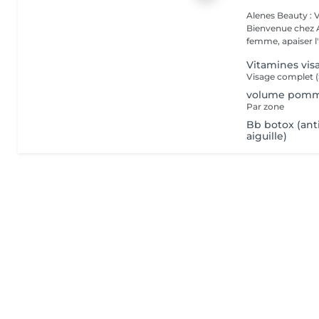
Alenes Beauty : 
Bienvenue chez A
femme, apaiser l'e
Vitamines visa
Visage complet 
volume pommet
Par zone
Bb botox (anti
aiguille)