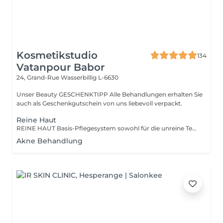
Kosmetikstudio
134
Vatanpour Babor
24, Grand-Rue
Wasserbillig L-6630
Unser Beauty GESCHENKTIPP Alle Behandlungen erhalten Sie
auch als Geschenkgutschein von uns liebevoll verpackt.
Reine Haut
REINE HAUT Basis-Pflegesystem sowohl für die unreine Teenager-Haut als auch für die unreine, anspruchsvolle Haut ab 30. Spezialwirkstoffe reduzieren Hautunreinheiten und verbessern das Hautbild sichtbar. Je nach Hautbild lässt sich zusätzlich eine straffende Anti-Falten-Wirkung erzielen.
Akne Behandlung