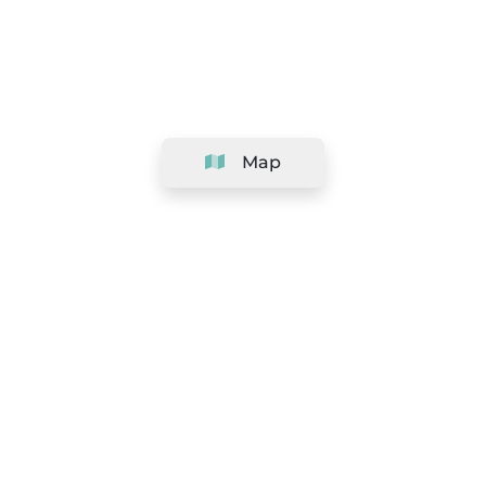
Map
Company
Support
Team
&
Careers
Information for salons
Legal