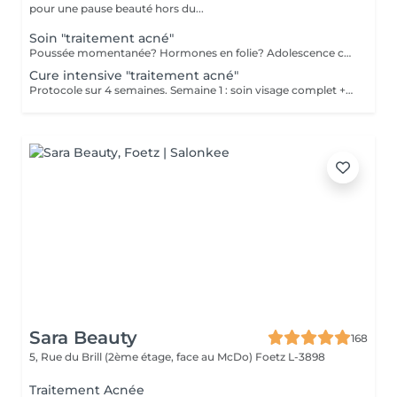
pour une pause beauté hors du...
Soin "traitement acné"
Poussée momentanée? Hormones en folie? Adolescence compliquée? Ce soin est pour vous. Le soin visage complet comprend un nettoyage en profondeur de la peau avec vapeur et extraction des comédons, un léger massage suivi de 20' de traitement LED et un masque apaisant ou purifiant. Le soin flash est conseillé en entretien suite à un soin complet, entre 2 soins par exemple ou si acné plus tenace, il comprend un nettoyage du visage, un léger massage et le traitement LED 20'. Pourquoi la LED? La puissance de la lumière LED bleue agit rapidement et efficacement pour éliminer l'acné, les imperfections et l'inflammation existantes, sans dessécher la peau. Elle régule également la production de sébum pour prévenir de futures éruptions cutanées, laissant votre peau claire, saine et lisse.
Cure intensive "traitement acné"
Protocole sur 4 semaines. Semaine 1 : soin visage complet + un soin flash (espacé de 2 jours minimum) Semaine 2 / 3 et 4 : 2 soins flash (espacé de 2 jours minimum) Descriptif complet : voir "Soin traitement acné"
Sara Beauty
168
5, Rue du Brill (2ème étage, face au McDo)
Foetz L-3898
Traitement Acnée