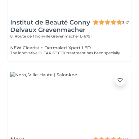
Institut de Beauté Conny
347
Delvaux Grevenmacher
8, Route de Thionville
Grevenmacher L-6791
NEW Clearist + Dermaled Xpert LED
The innovative CLEARIST CTX treatment has been specially developed for blemished, oily and acne-prone skin. This exclusive treatment concept combines highly effective active ingredients with modern DERMALED XPERT LED phototherapy. Blue LED light has an antibacterial effect and helps to clear the skin, whilst red LED light has a soothing effect and promotes natural regeneration. The result is a visibly refined, more balanced complexion with fewer blemishes and redness gentle, effective and with no downtime.