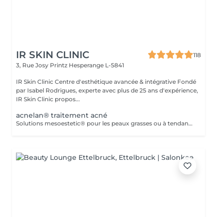
IR SKIN CLINIC
118
3, Rue Josy Printz
Hesperange L-5841
IR Skin Clinic Centre d'esthétique avancée & intégrative Fondé
par Isabel Rodrigues, experte avec plus de 25 ans d'expérience,
IR Skin Clinic propos...
acnelan® traitement acné
Solutions mesoestetic® pour les peaux grasses ou à tendance acnéique. Résultats dermatologiquement prouvés.Méthode professionnelle esthétique pour le traitement des peaux à tendance acnéique et séborrhéique. Nettoie en profondeur la peau des impuretés acnéiques, facilitant ainsi l'activité optimale de l'unité pilosébacée.