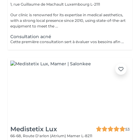
1, rue Guillaume de Machault
Luxembourg L-2111
Our clinic is renowned for its expertise in medical aesthetics,
with a strong local presence since 2010, using state-of-the-art
equipment to meet the ...
Consultation acné
Cette première consultation sert à évaluer vos besoins afin de vous guider vers les soins sur mesure qui répondront au mieux. À cette occasion, toutes les informations nécessaires, telles que les contre-indications, les résultats attendus et autres détails importants, vous seront fournies pour assurer une prise en charge optimale et vous garantir un suivi personnalisé.
Medistetix Lux
53
66-68, Route D'arlon (Atrium)
Mamer L-8211