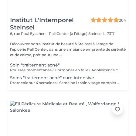
Institut L'Intemporel
284
Steinsel
6, rue Paul Eyschen - Pall Center (à l’étage)
Steinsel L-7317
Découvrez notre institut de beauté à Steinsel à l'étage de
l'épicerie Pall Center, dans une ambiance empreinte de sérénité
et de calme, prêt pour une ...
Soin "traitement acné"
Poussée momentanée? Hormones en folie? Adolescence compliquée? Ce soin est pour vous. Le soin visage complet comprend un nettoyage en profondeur de la peau avec vapeur et extraction des comédons, un léger massage suivi de 20' de traitement. LED et un masque apaisant ou purifiant. Le soin flash est conseillé en entretien suite à un soin complet, entre 2 soins par exemple ou si acné plus tenace. Il comprend un nettoyage du visage, un léger massage et le traitement LED 20'. Pourquoi la LED? La puissance de la lumière LED bleue agit rapidement et efficacement pour éliminer l'acné, les imperfections et l'inflammation existantes, sans dessécher la peau. Elle régule également la production de sébum pour prévenir de futures éruptions cutanées, laissant votre peau claire, saine et lisse.
Soins "traitement acné" cure intensive
Protocole sur 4 semaines : Semaine 1 : soin visage complet + un soin flash (espacé de 2 jours minimum) Semaine 2 / 3 et 4 : 2 soins flash (espacé de 2 jours minimum) Descriptif complet : voir "Soin traitement acné"