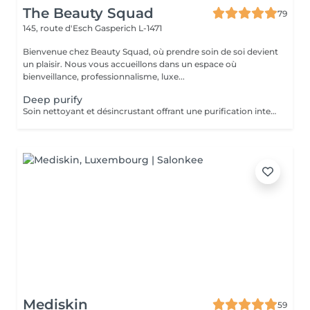
The Beauty Squad
79
145, route d'Esch
Gasperich L-1471
Bienvenue chez Beauty Squad, où prendre soin de soi devient
un plaisir. Nous vous accueillons dans un espace où
bienveillance, professionnalisme, luxe...
Deep purify
Soin nettoyant et désincrustant offrant une purification intense, aidant les peaux à tendance acnéique et séborrhéique à retrouver un équilibre Deep Purify nettoie les pores en profondeur pour prévenir et atténuer les imperfections. Ce soin est indispensable à une bonne pénétration des agents actifs lors de l'application de produits cosméceutiques. 1 Séance: 135€ forfait 5 séances : 610€
Mediskin
59