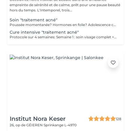
empreinte de sérénité et de calme, prêt pour une pause beauté
hors du temps. L'Intemporel, trois...
Soin "traitement acné"
Poussée momentanée? Hormones en folie? Adolescence compliquée? Ce soin est pour vous. Le soin visage complet comprend un nettoyage en profondeur de la peau avec vapeur et extraction des comédons, un léger massage suivi de 20' de traitement LED et un masque apaisant ou purifiant. Le soin flash est conseillé en entretien suite à un soin complet, entre 2 soins par exemple ou si acné plus tenace. Il comprend un nettoyage du visage, un léger massage et le traitement LED 20'. Pourquoi la LED? La puissance de la lumière LED bleue agit rapidement et efficacement pour éliminer l'acné, les imperfections et l'inflammation existantes, sans dessécher la peau. Elle régule également la production de sébum pour prévenir de futures éruptions cutanées, laissant votre peau claire, saine et lisse.
Cure intensive "traitement acné"
Protocole sur 4 semaines: Semaine 1 : soin visage complet + un soin flash (espacé de 2 jours minimum) Semaine 2 / 3 et 4 : 2 soins flash (espacé de 2 jours minimum) Descriptif complet voir "Soin traitement acné"
Institut Nora Keser
128
26, op de GÉIEREN
Sprinkange L-4970