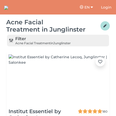
EN
Login
Acne Facial
Treatment
in
Junglinster
Filter
Acne Facial Treatment
in
Junglinster
Institut Essentiel by
180