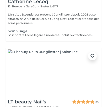
Catherine Lecoq
12, Rue de la Gare
Junglinster L-6117
L'Institut Essentiel est présent à Junglinster depuis 2005 et se
situe au n°12 rue de la Gare, dit Jong Mëtt. Essentiel propose des
soins personnalis...
Soin visage
Soin contre l'acné légère à modérée. Inclut l'extraction des comédons, micro kystes, désinfection de pustules et soins adaptés. J'accorde beaucoup d'importance à expliquer les bons gestes à mes jeunes client(e)s afin qu'il prennent conscience de leur peau et prennent les bonnes habitudes. Pour de meilleurs résultats je conseille 1 soin par semaine sur 1 mois. Important: J'accorde autant d'importance à la relaxation et l'intimité de mes jeunes clients. De ce fait aucun accompagnant ne sera autorisé à rester dans la cabine durant le soin Inclut: Nettoyage et extraction de kystes, comédons et pustules. Désinfection et soins purifiants adaptés. Matériel stérilisé et/ou à usage unique.
LT beauty Nail's
149
21, Rue du Village
Junglinster L-6140