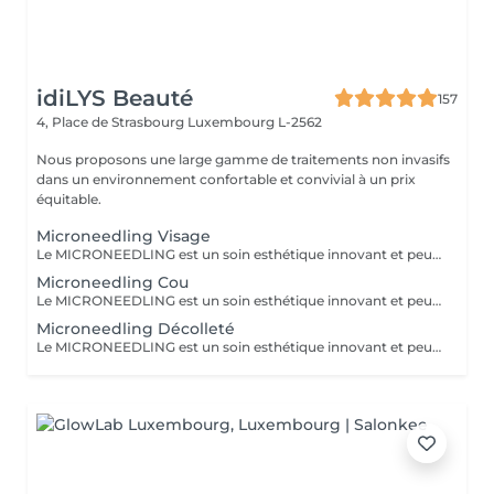
idiLYS Beauté
157
4, Place de Strasbourg
Luxembourg L-2562
Nous proposons une large gamme de traitements non invasifs
dans un environnement confortable et convivial à un prix
équitable.
Microneedling Visage
Le MICRONEEDLING est un soin esthétique innovant et peu invasif qui stimule naturellement la régénération de la peau. Grâce à des fines micro-perforation, il relance la production de collagène et d'élastine. La peau est ainsi raffermie, les cicatrices d'acnés et les rides sont atténuées, les pores resserrés et le teint visiblement plus lumineux. Pour des résultats optimaux et durables, un traitement de 5 séances, espacées de 3-6 semaines, est recommandé.
Microneedling Cou
Le MICRONEEDLING est un soin esthétique innovant et peu invasif qui stimule naturellement la régénération de la peau. Grâce à des fines micro-perforation, il relance la production de collagène et d'élastine. La peau est ainsi raffermie, les cicatrices d'acnés et les rides sont atténuées, les pores resserrés et le teint visiblement plus lumineux. Pour des résultats optimaux et durables, un traitement de 5 séances, espacées de 3-6 semaines, est recommandé.
Microneedling Décolleté
Le MICRONEEDLING est un soin esthétique innovant et peu invasif qui stimule naturellement la régénération de la peau. Grâce à des fines micro-perforation, il relance la production de collagène et d'élastine. La peau est ainsi raffermie, les cicatrices d'acnés et les rides sont atténuées, les pores resserrés et le teint visiblement plus lumineux. Pour des résultats optimaux et durables, un traitement de 5 séances, espacées de 3-6 semaines, est recommandé.