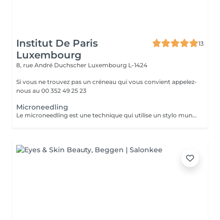
Institut De Paris
13
Luxembourg
8, rue André Duchscher
Luxembourg L-1424
Si vous ne trouvez pas un créneau qui vous convient appelez-
nous au 00 352 49 25 23
Microneedling
Le microneedling est une technique qui utilise un stylo muni de micro-aiguilles qui permettent de créer des canaux dans la peau afin de faire pénétrer le sérum au cur du derme .C'est un traitement peu invasif qui s'avère efficace contre le vieillissement cutané afin de ralentir les effets de l'âge .Le microneedling redensifie la peau afin de la rendre de meilleure qualité et permet ainsi la régénération de la peau pour un teint plus éclatant