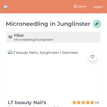
EN
Login
Microneedling
in
Junglinster
Filter
Microneedling
in
Junglinster
LT beauty Nail's
149