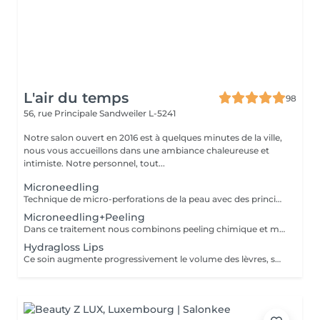
L'air du temps
98
56, rue Principale
Sandweiler L-5241
Notre salon ouvert en 2016 est à quelques minutes de la ville,
nous vous accueillons dans une ambiance chaleureuse et
intimiste. Notre personnel, tout...
Microneedling
Technique de micro-perforations de la peau avec des principes actifs ciblés pour revitaliser, rajeunir la peau. Efficace contre les cicatrices d'acné, taches, rides. Le traitement n'est pas douloureux mais peut être inconfortable; il peut y avoir des rougeurs en fin de traitement qui vont s'estomper au fil des heures. Après traitement ni piscine, sauna, soleil. Ce soin peut être combiné à un peeling (voir notre prestation combinée)
Microneedling+Peeling
Dans ce traitement nous combinons peeling chimique et microneedling Le peeling va permettre une rénovation de la peau et le micropeeling va faire pénétrer des principes actifs ciblés selon la problématique. Un vrai coup de fouet pour rajeunir la peau. Le microneedling n'est pas douloureux mais peut être inconfortable;: il peut y avoir des rougeurs en fin de traitement qui vont s'estomper au fil des heures. Après traitement ni piscine, sauna, soleil le jour même. Nous recommandons ce soin en cure, séances espacées de 15 jours.
Hydragloss Lips
Ce soin augmente progressivement le volume des lèvres, soigne en profondeur leur manque de nutrition et d'hydratation, pour des lèvres repulpées et lisses Ce soin permet de rehausser naturellement vos lèvres. Pour une durée dans le temps, nous conseillons 5 séances 1xsemaine. Une seule séance peut être indiquée lors d'un évènement car le RESULTAT EST EPHEMERE. Etant donné que c'est une prestation micro-needling, elle est très efficace sur les cicatrices.