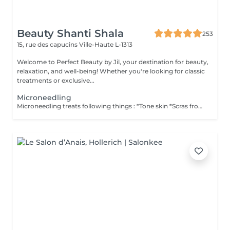
Beauty Shanti Shala
253
15, rue des capucins
Ville-Haute L-1313
Welcome to Perfect Beauty by Jil, your destination for beauty,
relaxation, and well-being! Whether you're looking for classic
treatments or exclusive...
Microneedling
Microneedling treats following things : *Tone skin *Scras from acne *Sagging skin *Anti-winckels *Treats pigment from the sun, pregnancy and age *Eliminats black heads *Tighten the dilated pores and smoothing the skin *Deep hydratation *Activats the blood circulation *Activate the production of new cellules *Better penetration of products *Revitalizing *Stimulat the healing process The skin need 10-14 days to recover/heal, why a protective cream and a Spf 50 cream ( Germaine di Capucini) for home care are highly recommanded. Spf 50 is really important to not catch spots from the sun. Contraindication : *Pregnancy, breastfeeding *Ectema, Psoriasis *Skin burn *People with cancer diagnosis Post Microneedling : *No water during 12 hours *No make-up during 24-48 hours *No sun and/or solarium during 2 WEEKS *No peeling and laser during 2 WEEKS