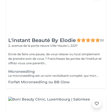
L'instant Beauté By Elodie
131
2, avenue de la porte neuve
Ville-Haute L-2227
Envie de faire une pause, de vous relaxer ou tout simplement
de prendre soin de vous ? Franchissez les portes de l'institut et
offrez-vous une parenth...
Microneedling
Le microneedling est un soin revitalisant complet, qui micro perfore la peau et qui a pour but de réactiver la production de collagène dans la peau, de relancer le processus de cicatrisation du derme et de mieux faire pénétrer les soins que l'on met sur la peau. Nombre de séance : Trois séances minimum espacé de 10 à 15 jours, cela dépends de votre typologie de peau ainsi que votre hygiène de vie. Le soin permet de traiter : Un teint terne Des cicatrices d'acnés Un relâchement cutané Les rides et ridules Les taches de vieillesse, de soleil, de grossesse D'éliminer les points noir Resserrer les ports dilatés et lisser la peau Hydrater la peau en profondeur Contre indication : Grossesse, allaitement Eczéma, psorasis Brulures Personnes ayant un diagnostic de cancer Post microneedling : Ne pas mettre d'eau ou humidifier le visage pendant 12H Pas de maquillage pendant 24H à 48H Eviter le soleil en exposition directe et les uv en institut pendant 15 jours Pas de peeling/ laser pendant 2
Forfait Microneedling ou BB Glow