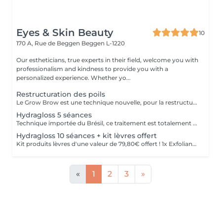
Eyes & Skin Beauty
10
170 A, Rue de Beggen
Beggen L-1220
Our estheticians, true experts in their field, welcome you with
professionalism and kindness to provide you with a
personalized experience. Whether yo...
Restructuration des poils
Le Grow Brow est une technique nouvelle, pour la restructuration des poils; Grâce à celle-ci nous permettons aux poils non visibles de se régénérer afin de combler naturellement les zones des failles : des sourcils, barbes, cheveux.... La densité est améliorer à hauteur de 63% permettant de combler les zones d'alopécie; Ce traitement est non invasif , et les résultat son concluant entre 4 et 6 séances régulières; Convient parfaitement aux hommes et aux femmes soucieux de récupérer leur densité dans faire appel à la micro ou dermopigmentation;
Hydragloss 5 séances
Technique importée du Brésil, ce traitement est totalement personnalisé et repensé par Autour du Regard. Peu invasif, il est profond et spécifiquement conçu pour les lèvres. Ce soin consiste à faire pénétrer des actifs dont l'acide hyaluronique pour donner du volume, combler, repulper, hydrater et nourrir les lèvres, à l'aide de micro ou nano aiguilles qui grâce à leur passage dans la lèvre, permettent de stimuler le métabolisme de régénération cellulaire, favorisant ainsi la synthèse naturelle de collagène et élastine.
Hydragloss 10 séances + kit lèvres offert
Kit produits lèvres d'une valeur de 79,80€ offert ! 1x Exfoliant lèvres Sugar Lips 30g 1x Gloss Volumisateur Perfect Lips 3,8g 1x Masques lèvres (12 unités) Technique importée du Brésil, ce traitement est totalement personnalisé et repensé par Autour du Regard. Peu invasif, il est profond et spécifiquement conçu pour les lèvres. Ce soin consiste à faire pénétrer des actifs dont l'acide hyaluronique pour donner du volume, combler, repulper, hydrater et nourrir les lèvres, à l'aide de micro ou nano aiguilles qui grâce à leur passage dans la lèvre, permettent de stimuler le métabolisme de régénération cellulaire, favorisant ainsi la synthèse naturelle de collagène et élastine.
«
1
2
3
»