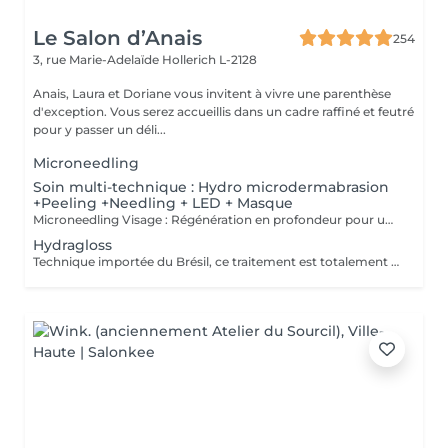
Le Salon d’Anais
254
3, rue Marie-Adelaïde
Hollerich L-2128
Anais, Laura et Doriane vous invitent à vivre une parenthèse
d'exception. Vous serez accueillis dans un cadre raffiné et feutré
pour y passer un déli...
Microneedling
Soin multi-technique : Hydro microdermabrasion
+Peeling +Needling + LED + Masque
Microneedling Visage : Régénération en profondeur pour une peau visiblement transformée Le microneedling est un soin de revitalisation cutanée non invasif qui consiste à créer de microperforations contrôlées à l'aide d'un stylo électrique doté de fines aiguilles stériles. Ces microperforations stimulent naturellement la production de collagène et d'élastine, déclenchant un processus de régénération cellulaire intense. AVANTAGES DU SOIN - Atténue les ridules et les rides - Réduit les cicatrices d'acné et les imperfections - Améliore la fermeté et l'élasticité de la peau - Estompe les taches pigmentaires et le teint irrégulier - Resserre les pores dilatés - Apporte de l'éclat et un effet peau neuve Le microneedling peut être personnalisé selon les besoins grâce à l'application de sérums ciblés (acide hyaluronique, vitamine C, peptides, etc.) qui pénètrent plus profondément grâce aux microcanaux créés. CONTRE INDICATIONS - Grossesse, allaitement - Pas d'exposition solaire 48h avant et 7 jours après le soin - Traitement lourd par chimio (attendre 1 an) et par antibiotique ou Roaccutane et dérivé (attendre 6 mois) - Prise d'anticoagulant - Maladie auto-immune (diabète, maladie mal contrôlée, ...) - Injection botox (attendre 2 semaines) et de produits de comblement (attendre 4 semaines) - Prise d'anti-inflammatoire pendant plus de 5 jours - Acné active - Cicatrices chéloïdes
Hydragloss
Technique importée du Brésil, ce traitement est totalement personnalisé. Peu invasif, il est profond et spécifiquement conçu pour les lèvres. Ce soin consiste à faire pénétrer des actifs dont l'acide hyaluronique pour donner du volume, combler, repulper, hydrater et nourrir les lèvres, à l'aide de micro ou nano aiguilles qui grâce à leur passage dans la lèvre, permettent de stimuler le métabolisme de régénération cellulaire, favorisant ainsi la synthèse naturelle de collagène et élastine.