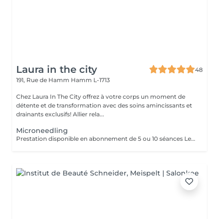
Laura in the city
48
191, Rue de Hamm
Hamm L-1713
Chez Laura In The City offrez à votre corps un moment de
détente et de transformation avec des soins amincissants et
drainants exclusifs! Allier rela...
Microneedling
Prestation disponible en abonnement de 5 ou 10 séances Le Microneedling est une technique originaire des États-Unis reposant sur des micro-injections d'éléments nutritifs dans la peau. Ce soin esthétique permet de resserrer les pores, de donner de l'éclat et d'affiner le grain de la peau. -Réduction des pores dilatés et irrégularités cutanées. -Amélioration des cicatrices d'acné ou post-opératoires. -Atténuation des rides superficielles et vergetures. -Effet "anti-âge" global sans chirurgie.