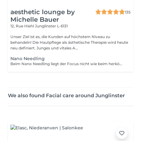
aesthetic lounge by
135
Michelle Bauer
12, Rue Hiehl
Junglinster L-6131
Unser Ziel ist es, die Kunden auf höchstem Niveau zu
behandeln! Die Hautpflege als ästhetische Therapie wird heute
neu definiert. Junges und vitales A...
Nano Needling
Beim Nano Needling liegt der Focus nicht wie beim herkömmlichen kosmetischen Micro Needling auf Gewebeaufbau in der Tiefe, sondern auf - Porenverfeinerung - Stimulation der Epidermis und - Verwertung spezieller Wirkstoffkonzentrate. Produkte dringen 97% besser ein, wenn sie in Verbindung mit Nano Needling verwendet werden! Hautprobleme wie - Trockenheitsfältchen - Elastizitätsverlust - Augenschatten - Hyperpigmentierung oder - Neigung zu Unreinheiten werden verbessert. Das Nano Needling ist absolut schmerzfrei und kann bei jedem Hauttyp angewendet werden!
We also found Facial care around Junglinster