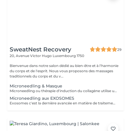
SweatNest Recovery
29
20, Avenue Victor Hugo
Luxembourg 1750
Bienvenue dans notre salon dédié au bien-être et à l'harmonie
du corps et de l'esprit. Nous vous proposons des massages
traditionnels du corps et du v...
Microneedling & Masque
Microneedling ou thérapie d'induction du collagène utilise un petit appareil avec de minuscules aiguilles à usage unique qui produisent des microperforations de la couche superficielle de la peau pour stimuler la production de collagène et de faire pénétrer les ingrédients actifs du sérum dans la peau. Le nombre de séances dépend de la personne (son âge, l'état de la peau, l'effet recherché) et du produit choisi. En général, on réalise entre 2 et 5 séances espacées de 2 à 4 semaines. Une séance d'entretien est effectuée 1 à 2 fois par an.
Microneedling aux EXOSOMES
Exosomes c'est la dernière avancée en matière de traitements anti-âge et des imperfections de la peau.Ce sont de toutes petites vésicules (à l'échelle nanométrique) qui passent entre les cellules de la peau et qui leur apportent les acides aminés, des pépites, des vitamines et beaucoup d'autres éléments indispensables pour offrir à la peau une apparence jeune et fraiche. Grace à leur petite taille les exosomes pénètrent mieux et plus profondément dans la peau, ce qui rend le traitement plus efficace par rapport au microneedling traditionnel. Les exosomes de laboratoire espagnol SIMILDIET, que j'utilise, sont produits par les cellules souches de synthèse végétales. 1 ml du produit contient 15 milliards des exosomes qui peuvent être utilisés par la peau soit immédiatement soit stockés et utilisés progressivement. Le nombre de traitements nécessaires varie en fonction des conditions individuelles de la peau et des résultats souhaités. Une série de 2 à 3 traitements espacés de 4 à 6 semaines est idéale.