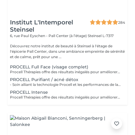
Institut L'Intemporel
284
Steinsel
6, rue Paul Eyschen - Pall Center (à l’étage)
Steinsel L-7317
Découvrez notre institut de beauté à Steinsel à l'étage de
l'épicerie Pall Center, dans une ambiance empreinte de sérénité
et de calme, prêt pour une ...
PROCELL Full Face (visage complet)
Procell Thérapies offre des résultats inégalés pour améliorer l'apparence des rides et ridules, des cicatrices d'acné et des dommages causés par le soleil. Avec une irritation minimale, les traitements Procell sont sûrs, non invasifs, efficaces et fournissent des résultats qui parlent d'eux-mêmes. Ce n'est pas un hasard si Procell Thérapies est devenu le leader du microneedling .. Possibilité d'abonnement 4+1
PROCELL Purifiant / acné détox
- Soin alliant la technologie Procell et les performances de la lampe LED, ce qui permet un effet bactéricide, rénovateur, affine les cicatrices liées à l'acné et ressert les pores - Ce soin est conseillé en cure de 4 soins pour être entièrement efficace - Attention: déconseillé sur l'acné active
PROCELL Intense
Procell Thérapies offre des résultats inégalés pour améliorer l'apparence des rides et ridules, des cicatrices d'acné et des dommages causés par le soleil. Avec une irritation minimale, les traitements Procell sont sûrs, non invasifs, efficaces et fournissent des résultats qui parlent d'eux-mêmes. Ce n'est pas un hasard si Procell Thérapies est devenu le leader du microneedling .. Profitez de la technologie Procell tout en réalisant un soin complet nettoyant.