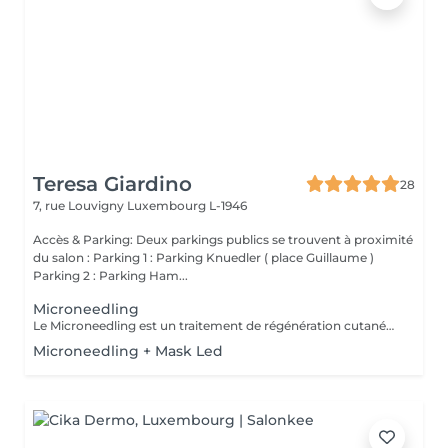
Teresa Giardino
28
7, rue Louvigny
Luxembourg L-1946
Accès & Parking: Deux parkings publics se trouvent à proximité
du salon : Parking 1 : Parking Knuedler ( place Guillaume )
Parking 2 : Parking Ham...
Microneedling
Le Microneedling est un traitement de régénération cutanée qui active les capacités naturelles de réparation de la peau. Grâce à la création de micro-canaux contrôlés, il stimule intensément la production de collagène et d'élastine, tout en optimisant la pénétration des actifs utilisés pendant le soin. Chaque protocole est personnalisé grâce à l'utilisation de sérums spécifiques, soigneusement sélectionnés en fonction des besoins et des problématiques de chaque peau : hydratation, anti-âge, éclat du teint, taches pigmentaires, imperfections, cicatrices d'acné ou perte de fermeté. Idéal pour traiter le vieillissement cutané, les cicatrices, les pores dilatés, les irrégularités du teint et le manque d'éclat, ce traitement améliore visiblement la qualité de la peau. Séance après séance, le teint est plus lumineux, la peau plus lisse, plus ferme et visiblement revitalisée. Pour des résultats optimaux et durables, un protocole de plusieurs séances peut être recommandé selon les objectifs recherchés
Microneedling + Mask Led