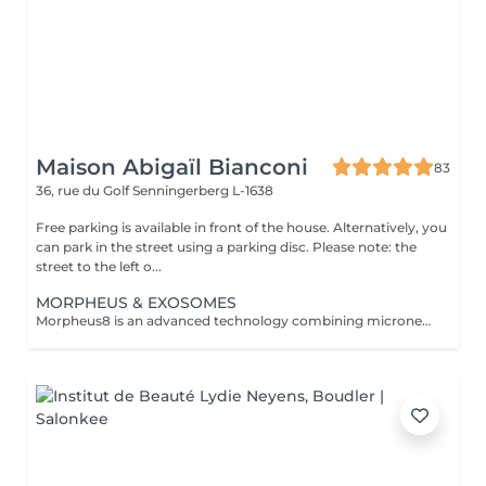
Maison Abigaïl Bianconi
83
36, rue du Golf
Senningerberg L-1638
Free parking is available in front of the house. Alternatively, you
can park in the street using a parking disc. Please note: the
street to the left o...
MORPHEUS & EXOSOMES
Morpheus8 is an advanced technology combining microneedling and radiofrequency, enabling deep stimulation of collagen production and visibly improving skin quality. This treatment addresses multiple concerns: skin laxity, wrinkles, acne scars, enlarged pores, textural irregularities, and loss of firmnesson the face, eye area, and body. At Maison Abigaïl Bianconi, Morpheus is offered exclusively as part of an expert, personalized approach to ensure visible, consistent, and lasting results. Every treatment plan begins with a mandatory consultation, including an advanced skin analysis that combines professional expertise with technology-assisted diagnostics. This appointment allows for a thorough assessment of the skin, the areas to be treated, and the client's goals, in order to define a tailored protocol. Treatments are delivered as structured protocols (minimum 3 sessions) to ensure progressive stimulation and optimal results. For facial protocols, the treatment is systematically combined with exosomes to boost cellular regeneration and enhance result quality. For body treatments, this option may be offered as a complement based on individual needs. A structured, supervised, and fully customized approachfor visible and lasting skin improvement.