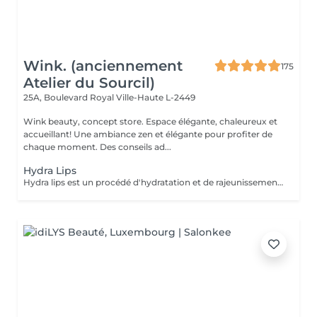
Wink. (anciennement
175
Atelier du Sourcil)
25A, Boulevard Royal
Ville-Haute L-2449
Wink beauty, concept store. Espace élégante, chaleureux et
accueillant! Une ambiance zen et élégante pour profiter de
chaque moment. Des conseils ad...
Hydra Lips
Hydra lips est un procédé d'hydratation et de rajeunissement des lèvres! En plusieurs étapes, ce soin permet d'appliquer de l'acide hyaluronique et des vitamines pour redonner un volume naturel et une hydratation en profondeur. La couleur est plus belle les lèvres sont plus douce! Pour tout type de peau, idéale pour des lèvres: -fissures et déshydratées. -dépigmenté. -ridées.