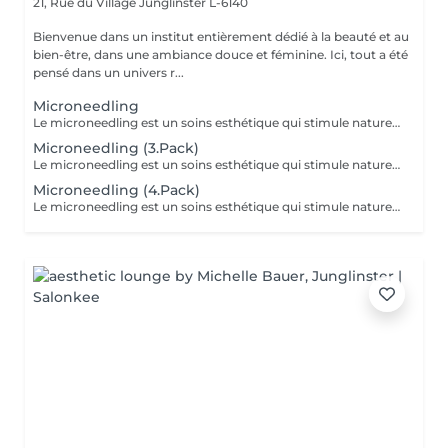
21, Rue du Village
Junglinster L-6140
Bienvenue dans un institut entièrement dédié à la beauté et au
bien-être, dans une ambiance douce et féminine. Ici, tout a été
pensé dans un univers r...
Microneedling
Le microneedling est un soins esthétique qui stimule naturellement le renouvellement cellulaire grâce a l'utilisation d'un dispositif muni de micro aiguille c'est microperforation contrôler active les mécanisme de réparation cutanée et favorisent la production de collagène et d'élastine. Ce traitement aide a améliorer la texture et la fermeté de la peau a atténuer les ridules les pore dilates les cicatrices d'acnés et certaine irrégularités pigmentaire.
Microneedling (3.Pack)
Le microneedling est un soins esthétique qui stimule naturellement le renouvellement cellulaire grâce a l'utilisation d'un dispositif muni de micro aiguille c'est microperforation contrôler active les mécanisme de réparation cutanée et favorisent la production de collagène et d'élastine. Ce traitement aide a améliorer la texture et la fermeté de la peau a atténuer les ridules les pore dilates les cicatrices d'acnés et certaine irrégularités pigmentaire.
Microneedling (4.Pack)
Le microneedling est un soins esthétique qui stimule naturellement le renouvellement cellulaire grâce a l'utilisation d'un dispositif muni de micro aiguille c'est microperforation contrôler active les mécanisme de réparation cutanée et favorisent la production de collagène et d'élastine. Ce traitement aide a améliorer la texture et la fermeté de la peau a atténuer les ridules les pore dilates les cicatrices d'acnés et certaine irrégularités pigmentaire.