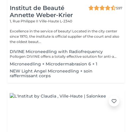
Institut de Beauté
597
Annette Weber-Krier
1, Rue Philippe II
Ville-Haute L-2340
Excellence in the service of beauty! Located in the city center
since 1970, the institute is official supplier of the court and also
the oldest beaut...
DIVINE Microneedling with Radiofrequency
Pollogen DIVINE offers a totally effective solution for anti-aging treatments, but also for more difficult-to-treat areas such as the neck, lip contours and eyes. It is a unique combination of 3 medico-aesthetic technologies (VoluDerm microneedling RF + TriFractional + Ultrasound) which allows the renewal of the dermis and the epidermis. The result is significant and clearly visible, the skin looks young. The DIVINE Pollogen offers more volume, reduction of scars, firming of the skin and this without pain, without bruising, without bleeding and without revalidation time.
Microneedling + Microdermabrasion 6 + 1
NEW Light Angel Microneedling + soin
raffermissant corps