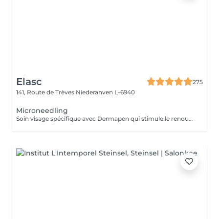
Elasc
275
141, Route de Trèves
Niederanven L-6940
Microneedling
Soin visage spécifique avec Dermapen qui stimule le renouvellement cellulaire. Il permet d'hydrater la peau en profondeur, d'atténuer les rides et les ridules ainsi que d'améliorer l'éclat et le grain de peau.