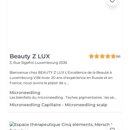
Beauty Z LUX
86
3, Rue Sigefroi
Luxembourg 2536
Bienvenue chez BEAUTY Z LUX L'Excellence de la Beauté à
Luxembourg Villé Avec 20 ans d'expérience en Russie et en
France, nous avons le plaisir de v...
Microneedling
Les bienfaits du microneedling . Taches pigmentaires : les sérums éclaircissants agissent en profondeur pour un teint plus uniforme et lumineux. Acné & cicatrices : les actifs purifiants aident à réduire les imperfections, lisser la peau et favoriser la réparation. Rides & ridules : stimulation du collagène et de l'élastine pour une peau plus ferme, repulpée et visiblement rajeunie. Pores dilatés : le microneedling resserre les pores et affine le grain de peau, pour un aspect plus lisse et homogène. Résultat : une peau nette, éclatante et revitalisée, avec des améliorations visibles dès les premières séances. Benefits of Microneedling . Pigmentation spots: brightening serums work deep to even out skin tone and boost radiance. Acne & scars: purifying actives help reduce imperfections, smooth the skin, and support healing. Wrinkles & fine lines: stimulates collagen and elastin production for firmer, plumper, and younger-looking skin. Enlarged pores: microneedling helps tighten pores and refine skin texture for a smoother, more even look. The result: clearer, glowing, and revitalized skin, with visible improvements from the very first sessions.
Microneedling Capillaire - Microneedling scalp