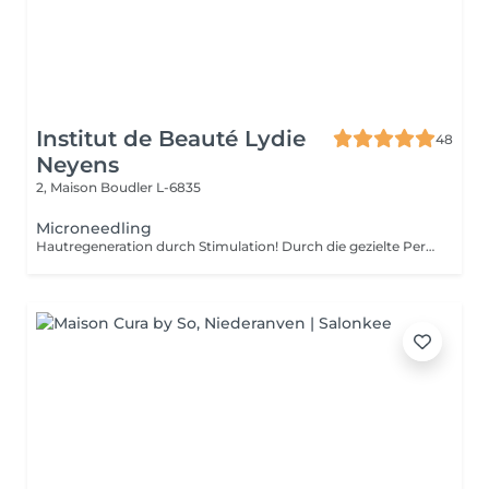
Institut de Beauté Lydie
48
Neyens
2, Maison
Boudler L-6835
Microneedling
Hautregeneration durch Stimulation! Durch die gezielte Perforation der Haut setzen die Zellen unmittelbar nach der Anwendung Wachstumsfaktoren frei, welche die Produktion von Kollagen und Elastin sowie die Ausschüttung von Hyaluronsäure stimulieren. Auch die Mikrozirkulation wird erheblich gesteigert, was zu einer erhöhten Aufnahmefähigkeit von aufgetragenen Wirkstoffen und somit zu einem deutlich verbesserten Hautergebnis führt. Die nicht-ablative Hautverjüngungs-Technik ermöglicht es, die Haut an Gesicht, Augen, Lippen, Hals, Dekolleté, Körper und Händen zu verbessern und zu festigen. Ebenso können Narben, Dehnungs- und Schwangerschaftsstreifen erfolgreich reduziert werden. Das Micro Needling mittels Needling Pen ist ein neues und sehr erfolgreiches Verfahren im Bereich der Anti-Aging- und Problemhaut-Behandlungen. WAS WIRD IN DER BEHANDLUNG ERREICHT? ~ Verminderung von Falten und Linien ~ Hautverjüngung ~ Regeneration atrophischer Haut ~ Minimierung von Narben verschiedener Art ~ Aufhellung von Pigmentstörungen ~ Porenverkleinerung und Verfeinerung des Hautbildes