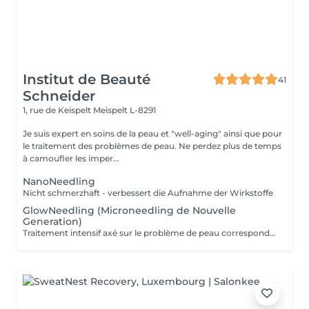
Institut de Beauté
41
Schneider
1, rue de Keispelt
Meispelt L-8291
Je suis expert en soins de la peau et "well-aging" ainsi que pour
le traitement des problèmes de peau. Ne perdez plus de temps
à camoufler les imper...
NanoNeedling
Nicht schmerzhaft - verbessert die Aufnahme der Wirkstoffe
GlowNeedling (Microneedling de Nouvelle
Generation)
Traitement intensif axé sur le problème de peau correspondant. Domaines d'application : Rides/anti-âge, peau très sèche ou très grasse, cicatrices (d'acné), troubles de la pigmentation, etc. Il est recommandé d'effectuer au moins 4 traitements à 2-3 semaines d'intervalle pour obtenir de très bons résultats. Le Post-Needling kit est indispensable pour obtenir les meilleurs résultats. Veuillez réserver le traitement de découverte si vous êtes un nouveau client. Ceci est nécessaire pour exclure toute contre-indication et pour établir avec vous un plan de traitement adapté. Déroulement : Nettoyage, gommage, needling avec des substances actives de haute qualité adaptées au problème de peau, masque rafraîchissant, creme de soin, conseil.