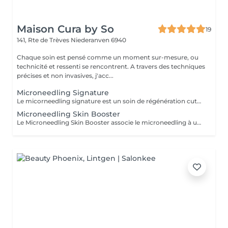
Maison Cura by So
19
141, Rte de Trèves
Niederanven 6940
Chaque soin est pensé comme un moment sur-mesure, ou
technicité et ressenti se rencontrent. A travers des techniques
précises et non invasives, j'acc...
Microneedling Signature
Le micorneedling signature est un soin de régénération cutanée entièrement personnalisé. Après une analyse de votre peau, je sélectionne le protocole MG Collection (gamme Dermapen) le plus adapté à vos besoins afin de cibler efficacement les imperfections : manque d'éclat, ridules, pores dilatés, cicatrices d'acné, taches pigmentaires ou déshydratation. Le traitement est complété par un masque apaisant professionnel et une séance de LED pour favoriser la récupération cutanée, optimiser les résultats et réduire le temps de récupération. Ce soin est idéal pour : - Améliorer la qualité de la peau - Atténuer les taches pigmentaires - Redonner de l'éclat au teint - Atténuer les ridules - Resserrer les pores - Réduire les cicatrices d'acné et les imperfections
Microneedling Skin Booster
Le Microneedling Skin Booster associe le microneedling à un peeling biorevitalisant afin de stimuler intensément le renouvellement cutané sans éviction sociale. Cette combinaison permet d'améliorer la fermeté, la texture et l'éclat de la peau tout en atténuant les signes du vieillisement, les irrégularités pigmentaires et les cicatrices superficielles. Le soin est finalisé par un masque professionnel et une séance de LED afin d'apaiser la peau, soutenir sa régénération et optimiser les résultats. Idéal pour : - Peaux en manque de fermeté - Rides et ridules - Taches pigmentaires - Cicatrices d'acné - Teint terne - Prévention du vieillissement cutané