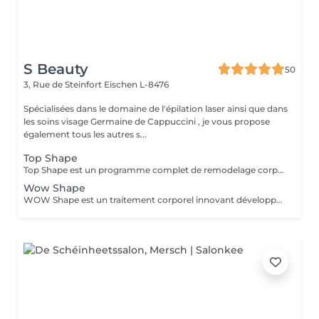
S Beauty
50
3, Rue de Steinfort
Eischen L-8476
Spécialisées dans le domaine de l'épilation laser ainsi que dans
les soins visage Germaine de Cappuccini , je vous propose
également tous les autres s...
Top Shape
Top Shape est un programme complet de remodelage corporel développé par Germaine de Capuccini. Ce plan personnalisé vise à réduire les accumulations de graisse, raffermir les zones relâchées et éliminer les toxines, en tenant compte des particularités de chaque corps.
Wow Shape
WOW Shape est un traitement corporel innovant développé par Germaine de Capuccini. Ce soin vise à remodeler la silhouette, réduire la cellulite et améliorer la texture de la peau. Il combine une technique de vacuum packed avec des actifs puissants pour offrir des résultats visibles rapidement. Principaux bénéfices du traitement WOW Shape : Effet anti-cellulite : cible et réduit la cellulite en stimulant la combustion des graisses. Effet détoxifiant : favorise le drainage, active la circulation et élimine les toxines. Effet amincissant : réduit le volume et aide à libérer la rétention d'eau grâce à son action drainante. Effet préventif : aide à prévenir la formation de nouveaux dépôts graisseux.