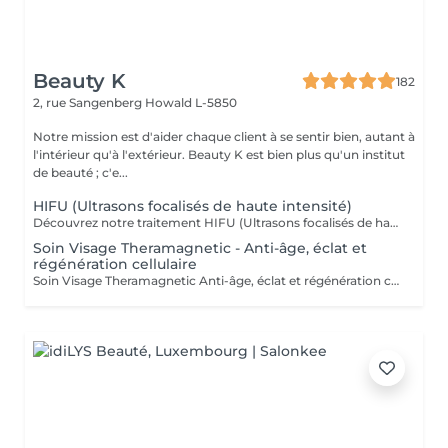
Beauty K
182
2, rue Sangenberg
Howald L-5850
Notre mission est d'aider chaque client à se sentir bien, autant à
l'intérieur qu'à l'extérieur. Beauty K est bien plus qu'un institut
de beauté ; c'e...
HIFU (Ultrasons focalisés de haute intensité)
Découvrez notre traitement HIFU (Ultrasons focalisés de haute intensité) : le soin anti-âge révolutionnaire pour visage, cou et décolleté. Commencez votre expérience par un rendez-vous d'information personnalisé, lors duquel nous analyserons ensemble la zone que vous souhaitez traiter. C'est aussi l'occasion de répondre à toutes vos questions et de vous familiariser avec les avantages de cette technologie de pointe. Notre soin HIFU est la solution idéale pour ceux qui recherchent un rajeunissement sans aiguilles ni chirurgie. Utilisant des ultrasons de haute intensité, ce traitement cible les couches profondes de la peau pour stimuler la production de collagène et d'élastine, entraînant un effet liftant et raffermissant visible. Parfait pour atténuer les signes de vieillissement tels que les rides, la perte de fermeté, et même les cicatrices sur le visage et le corps, le soin HIFU redonne à votre peau une apparence plus jeune et revitalisée. Les résultats peuvent être perceptibles dès la première séance, avec des améliorations continues au fil du temps. Transformez votre peau avec notre soin HIFU un véritable tournant dans les traitements esthétiques modernes, alliant efficacité et sécurité pour révéler votre beauté naturelle sans temps de récupération.
Soin Visage Theramagnetic - Anti-âge, éclat et
régénération cellulaire
Soin Visage Theramagnetic Anti-âge, éclat et régénération cellulaire Le Theramagnetic visage est un soin non-invasif nouvelle génération qui combine la micro-aspiration douce et les champs magnétiques pulsés à résonance stochastique (CMPS) pour redonner au visage toute sa lumière, sa fermeté et sa vitalité. Grâce à sa pièce à main spécialement conçue pour les zones délicates du visage et du cou, ce traitement stimule les fibroblastes, relance la production de collagène et d'élastine, améliore la microcirculation et facilite l'oxygénation cellulaire. Résultats : Effet liftant visible dès la première séance Peau plus lisse, plus ferme et plus lumineuse Réduction des rides, des poches et des signes de fatigue Amélioration de la texture et de l'éclat du teint Sans aiguille, sans douleur et 100 % relaxant, ce soin visage s'adresse à toutes les personnes souhaitant un effet rajeunissant naturel et durable. Recommandation : une cure de 6 séances espacées d'une semaine pour un effet régénérant profond et durable. Idéal en prévention du vieillissement ou en soin intensif.