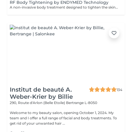
RF Body Tightening by ENDYMED Technology
A non-invasive body treatment designed to tighten the skin, improve elasticity, and enhance body contours using advanced radiofrequency technology. At GlowLab, we use the original EndyMed® system a clinically proven, medical-grade technology that delivers controlled thermal energy into the deeper layers of the skin, stimulating collagen production and improving skin structure from within. This treatment helps to firm the skin, improve tone, and visibly refine body contours, making it ideal for areas affected by skin laxity or loss of firmness. TREATMENT OPTIONS: - 30 minutes targeted treatment for smaller areas such as arms, inner thighs, or localized zones. - 45 minutes extended treatment for medium areas or combined zones. - 60 minutes comprehensive treatment for larger areas, including abdomen, thighs, or full contouring focus. INDICATIONS: - Loss of skin firmness and elasticity - Skin laxity (post-weight loss or postpartum) - Uneven skin texture - Decreased skin tone - Body contour refinement CONTRAINDICATIONS: - Pregnancy and breastfeeding - Pacemaker or metal implants in the treatment area - Active skin infections or inflammation - Severe skin conditions AFTERCARE & RECOMMENDATIONS: - Stay well hydrated to support metabolic processes - Avoid excessive heat exposure (sauna, hot baths) for 2448 hours - Maintain a consistent treatment schedule - Combine with a healthy lifestyle for optimal results A comfortable, no-downtime solution for firmer, smoother, and more sculpted body contours. A course of 6-8 sessions is recommended, performed weekly for optimal and long-lasting results.
Institut de beauté A.
134
Weber-Krier by Billie
290, Route d'Arlon (Belle Etoile)
Bertrange L-8050
Welcome to my beauty salon, opening October 1, 2024. My
team and I offer a full range of facial and body treatments. To
get rid of your unwanted hair ...