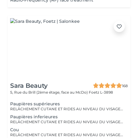
Radio-Frequency (RF) face treatment
Sara Beauty
168
5, Rue du Brill (2ème étage, face au McDo)
Foetz L-3898
Paupières supérieures
RELÄCHEMENT CUTANE ET RIDES AU NIVEAU DU VISAGE OU DU CORPS. PAS BESOIN DE PASSER PAR LA CASE CHIRURGIE POUR LES ÉLIMINER. LE PLASMA LIFT EST UNE TECHNIQUE ESTHÉTIQUE NON-INVASIVE QUI PROMET UN RAJEUNISSEMENT CUTANÉ RAPIDE ET EFFICACE.
Paupières inferieures
RELÄCHEMENT CUTANE ET RIDES AU NIVEAU DU VISAGE OU DU CORPS. PAS BESOIN DE PASSER PAR LA CASE CHIRURGIE POUR LES ÉLIMINER. LE PLASMA LIFT EST UNE TECHNIQUE ESTHÉTIQUE NON-INVASIVE QUI PROMET UN RAJEUNISSEMENT CUTANÉ RAPIDE ET EFFICACE.
Cou
RELÄCHEMENT CUTANE ET RIDES AU NIVEAU DU VISAGE OU DU CORPS. PAS BESOIN DE PASSER PAR LA CASE CHIRURGIE POUR LES ÉLIMINER. LE PLASMA LIFT EST UNE TECHNIQUE ESTHÉTIQUE NON-INVASIVE QUI PROMET UN RAJEUNISSEMENT CUTANÉ RAPIDE ET EFFICACE.