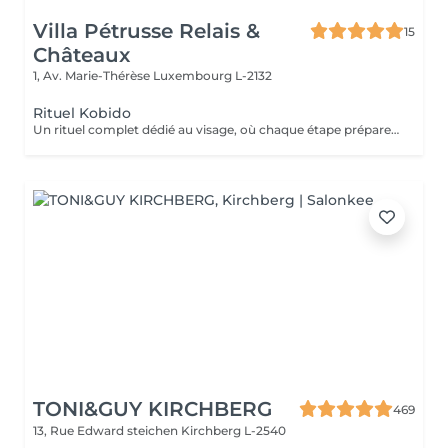
Villa Pétrusse Relais &
15
Châteaux
1, Av. Marie-Thérèse
Luxembourg L-2132
Rituel Kobido
Un rituel complet dédié au visage, où chaque étape prépare la suivante. Nettoyage en douceur, masque actif, puis le massage lift japonais ancestral aux mouvements précis et enveloppants, qui sculpte les traits, redessine l'ovale et relance la micro-circulation. Un art du geste transmis depuis des générations, pour un teint repulpé et un visage visiblement retendu dès la première séance.
TONI&GUY KIRCHBERG
469
13, Rue Edward steichen
Kirchberg L-2540