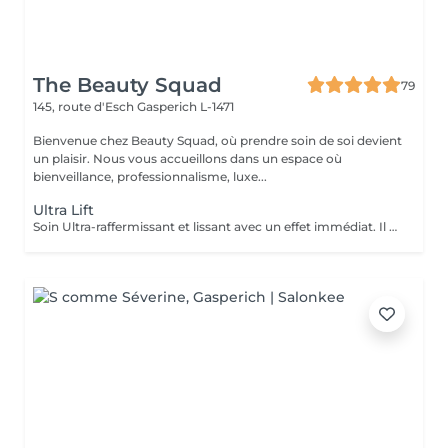
The Beauty Squad
79
145, route d'Esch
Gasperich L-1471
Bienvenue chez Beauty Squad, où prendre soin de soi devient
un plaisir. Nous vous accueillons dans un espace où
bienveillance, professionnalisme, luxe...
Ultra Lift
Soin Ultra-raffermissant et lissant avec un effet immédiat. Il est sur-concentré en principes actifs afin de restructurer et de donner de l'élasticité à la peau. Son effet tenseur et restructurant intensif favorise la synthèse de collagène et d'élastine en diminuant le relachement et en redonnant du volume aux tissus. Le soin idéal pour restructurer, repulper lisser et rendre de l'élasticité à la peau. 1 soin : 135€ Forfait 5 soins : 610€