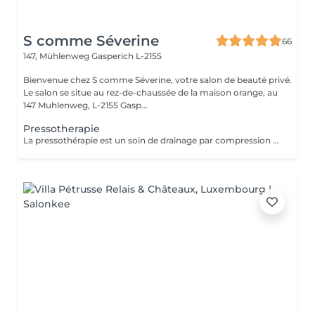
S comme Séverine
66
147, Mühlenweg
Gasperich L-2155
Bienvenue chez S comme Séverine, votre salon de beauté privé.
Le salon se situe au rez-de-chaussée de la maison orange, au
147 Muhlenweg, L-2155 Gasp...
Pressotherapie
La pressothérapie est un soin de drainage par compression douce qui stimule la circulation et favorise l'élimination des toxines. Elle procure une agréable sensation de légèreté, aide à soulager les jambes lourdes et offre un véritable moment de détente. À découvrir ponctuellement pour une pause bien-être ou en cure pour des résultats optimisés. Elle s'associe parfaitement à un soin du visage, un Lash Lift ou toute autre prestation.