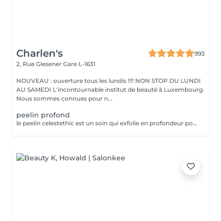
Charlen's
993
2, Rue Glesener
Gare L-1631
NOUVEAU : ouverture tous les lundis !!!! NON STOP DU LUNDI
AU SAMEDI L'incontournable institut de beauté à Luxembourg.
Nous sommes connues pour n...
peelin profond
le peelin celestethic est un soin qui exfolie en profondeur pour lisser la peau raviver leclat du teint et attenuer les imperfections ideal pour retrouver une peau lumineuse et uniforme ce soin traite les cicatrices l,acne les taches pigmentaires le masque de grossesse ect nous sommes a votre disposition pour toutes questions :)