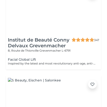
Institut de Beauté Conny
347
Delvaux Grevenmacher
8, Route de Thionville
Grevenmacher L-6791
Facial Global Lift
Inspired by the latest and most revolutionary anti-age, anti-senescence marker therapies, Skeyndor has created the ultimate face lift. A new way of understanding cosmetic face lift treatments from deep inside the cellulars The ultimate objectif of these therapies is to improve cellular functionality in cells with slow metabolismus that cause the skin tissues to lose their density, firmness and elesticity: as occurs with mature skins or skins that are over-exposed to the sun.