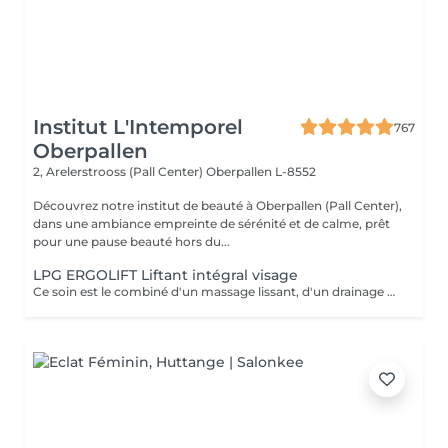
Institut L'Intemporel
767
Oberpallen
2, Arelerstrooss (Pall Center)
Oberpallen L-8552
Découvrez notre institut de beauté à Oberpallen (Pall Center),
dans une ambiance empreinte de sérénité et de calme, prêt
pour une pause beauté hors du...
LPG ERGOLIFT Liftant intégral visage
Ce soin est le combiné d'un massage lissant, d'un drainage manuel et de l'Ergolift en programme « fermeté ». Pourquoi et pour qui? Les différentes techniques travaillent les attaches musculaires pour un effet liftant, un éclat immédiat et il opère une réoxygénation des muscles ainsi qu'une amélioration de l'élasticité de la peau. Vous cherchez un soin fermeté accompagné d'une détente totale? Alors il est pour vous.