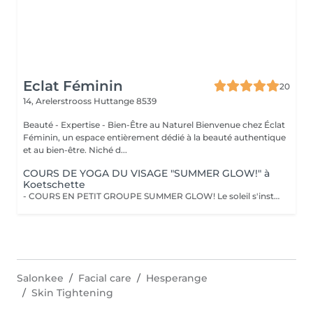
Eclat Féminin
20
14, Arelerstrooss
Huttange 8539
Beauté - Expertise - Bien-Être au Naturel Bienvenue chez Éclat
Féminin, un espace entièrement dédié à la beauté authentique
et au bien-être. Niché d...
COURS DE YOGA DU VISAGE "SUMMER GLOW!" à
Koetschette
- COURS EN PETIT GROUPE SUMMER GLOW! Le soleil s'installe et si c'était le moment parfait pour sublimer votre beauté naturelle ? Vivez l'expérience unique du Face Yoga en petit groupe, dans une atmosphère douce et bienveillante. Ces séances vous permettent de découvrir la pratique pas à pas, d'apprendre les techniques essentielles et de profiter d'un moment de détente partagé dans l'énergie estivale. Un espace pour ralentir, relâcher les tensions et laisser votre beauté naturelle s'épanouir avec grâce. !!! LIEU !!! Centre scolaire et sportif de Koetschette (Salle au 1er étage de la piscine) Horaires : Lundi : 17h3018h30 / 18h3019h30 Mardi : 09h3010h30 / 10h3011h30 - Petits groupes de 8 à 10 personnes pour un accompagnement plus personnalisé. - Priorité de réservation accordée aux personnes abonnées. Découvrez l'ensemble de mes rituels et prestations exclusives sur: www.eclat-feminin.lu - SCROLLER VERS LE HAUT - DESCRIPTION -
Salonkee
Facial care
Hesperange
Skin Tightening