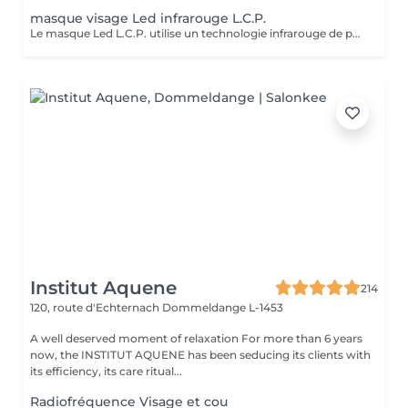
masque visage Led infrarouge L.C.P.
Le masque Led L.C.P. utilise un technologie infrarouge de pointe qui stimule la vitalité et amplifie les traitements de la peau. Réduit les signes du vieillissent, aide a réduire les imperfections ,illumine la peau, aide au renouvellement cellulaire ,atténue les rougeur de la peau
Institut Aquene
214
120, route d'Echternach
Dommeldange L-1453
A well deserved moment of relaxation For more than 6 years
now, the INSTITUT AQUENE has been seducing its clients with
its efficiency, its care ritual...
Radiofréquence Visage et cou