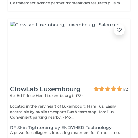
Ce traitement avancé permet d'obtenir des résultats plus rapides et plus durables, répondant ainsi à notre engagement de toujours privilégier le bien-être de nos clients. Les avantages de la radiofréquence: 1. Efficacité prouvée: La radiofréquence stimule la production de collagène et l'élastine, améliorant ainsi la fermeté et l'élasticité de la peau. 2. Résultats rapides: Dès les premières séances, vous pourrez observer une peau plus lisse, tonifiée et rajeunie. 3. Traitement non-invasif: La radiofréquence est une méthode sûre et non-chirurgicale, offrant une alternative douce aux interventions plus invasives. 4. Polyvalence: Ce traitement convient à divers types de peau et peut cibler plusieurs zones du corps, y compris le visage, le cou, l'abdomen et les cuisses. 5. Durabilité des résultats: En suivant un protocole de soins régulier, les effets de la radiofréquence se prolongent sur le long terme, apportant une amélioration continue de la texture et de l'apparence de la peau. Les contres indications: Bien que la radiofréquence soit largement reconnue pour sa sécurité et son efficacité, certaines contre-indications doivent être prises en compte: 1. Grossesse et allaitement: Il est déconseillé de subir un traitement à la radiofréquence pendant la grossesse ou l'allaitement. 2. Dispositifs médicaux implantés: Les personnes portant un pacemaker ou d'autres implants électroniques ne doivent pas utiliser ce traitement. 3. Problèmes de peau actifs: les affections cutanées
GlowLab Luxembourg
172
9b, Bd Prince Henri
Luxembourg L-1724
Located in the very heart of Luxembourg Hamilius. Easily
accessible by public transport: Bus & tram stop Hamilius.
Convenient parking nearby: - Mo...
RF Skin Tightening by ENDYMED Technology
A powerful collagen-stimulating treatment for firmer, smoother, and visibly rejuvenated skin. A non-invasive RadioFrequency treatment designed to tighten the skin, improve elasticity, and stimulate natural collagen production for a firmer, more lifted appearance. At GlowLab, we use the original EndyMed® system a clinically proven, medical-grade technology known for its deep, controlled dermal heating and safe, effective skin tightening results without downtime. This treatment works by delivering focused radiofrequency energy into the deeper layers of the skin, activating collagen remodeling and improving skin structure from within. AVAILABLE TREATMENT AREAS: - EYES targeted treatment for the delicate eye area to smooth fine lines and improve skin firmness. - DOUBLE CHIN improves jawline definition and reduces skin laxity in the submental area. - FACE + EYES enhances overall skin firmness, smooths texture, and softens fine lines. - FACE + EYES + NECK comprehensive lifting treatment to improve elasticity and restore a firmer, more youthful appearance. - FACE + EYES + NECK + NECKLINE full rejuvenation protocol for maximum skin tightening and overall skin quality improvement. INDICATIONS: - Loss of skin firmness and elasticity - Fine lines and early wrinkles - Mild to moderate skin laxity - Dull or tired-looking skin - Loss of definition in jawline or neck area CONTRAINDICATIONS: - Pregnancy and breastfeeding - Pacemaker or metal implants in the treatment area - Active skin infections or inflammation - Severe skin conditions - Recent aggressive aesthetic procedures AFTERCARE & RECOMMENDATIONS: - Avoid excessive heat exposure (sauna, hot baths) for 2448 hours - Keep the skin well hydrated - Use daily SPF protection - Maintain a consistent treatment schedule for best results A course of 6 sessions is recommended: the first 4 sessions performed weekly, followed by 2 sessions every 2 weeks for optimal and long-lasting results.