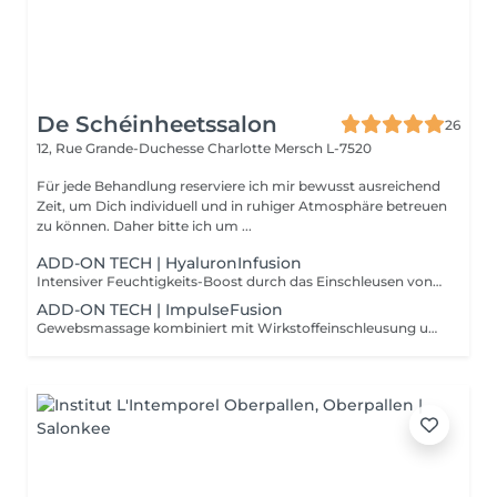
De Schéinheetssalon
26
12, Rue Grande-Duchesse Charlotte
Mersch L-7520
Für jede Behandlung reserviere ich mir bewusst ausreichend
Zeit, um Dich individuell und in ruhiger Atmosphäre betreuen
zu können. Daher bitte ich um ...
ADD-ON TECH | HyaluronInfusion
Intensiver Feuchtigkeits-Boost durch das Einschleusen von Hyaluronsäure mittels NIederschall. Für pralle, durchfeuchtete Haut.
ADD-ON TECH | ImpulseFusion
Gewebsmassage kombiniert mit Wirkstoffeinschleusung und abschließender Versiegelung der Haut. Für maximale Pflege und Schutz.