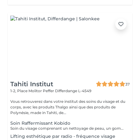
Tahiti Institut
37
1-2, Place Molitor Peffer
Differdange L-4549
Vous retrouverez dans votre institut des soins du visage et du
corps, avec les produits Thalgo ainsi que des produits de
Polynésie, made in Tahiti, de...
Soin Raffermissant Kobido
Soin du visage comprenant un nettoyage de peau, un gommage enzymatique, l'utilisation d'ultra sons, le massage raffermissant kobido, la luminothérapie esthétique et le passage d'un appareil froid pour raffermir les tissus. Le Kobido est une technique de massage facial japonaise ancestrale basée sur une alternance de mouvements rapides et profonds : lissages, pétrissages, percussions et drainages. Il agit à la fois sur la peau, les muscles et la circulation lymphatique. Ce massage vise à : - stimuler la production de collagène et d'élastine - améliorer l'oxygénation des tissus - relâcher les tensions du visage, du cou et de la mâchoire. Résultat : un visage plus tonique, plus lumineux, avec des traits visiblement détendus.
Lifting esthétique par radio - fréquence visage