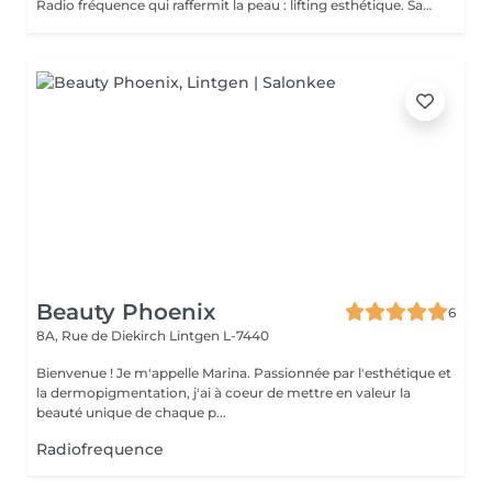
Radio fréquence qui raffermit la peau : lifting esthétique. Sans chirurgie. Indolore. Améliore les contours du visage. Relance la production naturelle de fibres de votre peau. Fermeté et lissage.
Beauty Phoenix
6
8A, Rue de Diekirch
Lintgen L-7440
Bienvenue ! Je m'appelle Marina. Passionnée par l'esthétique et
la dermopigmentation, j'ai à coeur de mettre en valeur la
beauté unique de chaque p...
Radiofrequence