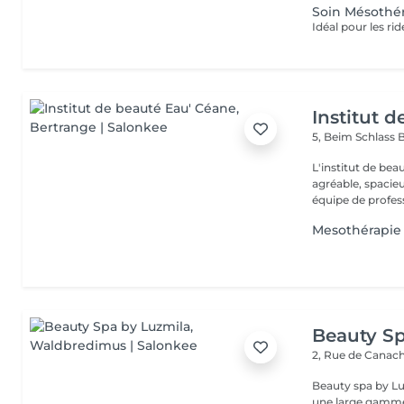
Soin Mésothér
Institut 
5, Beim Schlass
B
L'institut de be
agréable, spacieu
équipe de profess
Mesothérapie
Beauty Sp
2, Rue de Canac
Beauty spa by Lu
une large gamme 