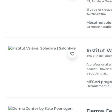
53, Av. de la Gar
Si vous ne trouv
Tel 26543364
Mésotherapie 
Institut V
47a, rue de San
A professional a
peaceful haven si
a soothing at...
MEGAN progr
Derma Ce