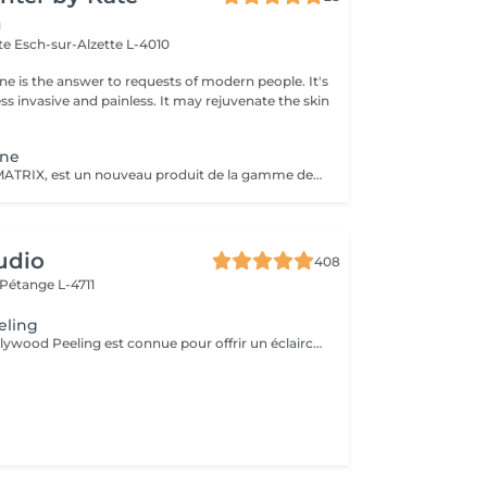
n
tte
Esch-sur-Alzette L-4010
ne is the answer to requests of modern people. It's
ess invasive and painless. It may rejuvenate the skin
ène
MD-Tissue, MD-MATRIX, est un nouveau produit de la gamme des dispositifs médicaux recommandés aussi bien pour les femmes que pour les hommes. Le collagène contenu dans le produit hydrate intensément les peaux matures et réduit l'apparence des rides et autres signes du vieillissement cutané (y compris le photovieillissement). La préparation peut être injectée directement dans des zones spécifiques de la peau pour remodeler mécaniquement les tissus et lisser les rides. La préparation a été enrichie d'ingrédients actifs supplémentaires tels que l'acide ascorbique (vitamine C), le magnésium, le chlorhydrate de pyridoxine (vitamine B6), la riboflavine (vitamine B2), la thiamine (vitamine B1). MD-Tissue peut être utilisé seul, ainsi que comme support pour d'autres préparations utilisées en médecine esthétique, comme l'acide hyaluronique ou le botox. Application: - effet anti-âge, - réduction des effets du photovieillissement, - correction des rides, - raffermissant, - Stärkt das extrazelluläre Matrixgewebe,
udio
408
Pétange L-4711
eling
La technique Hollywood Peeling est connue pour offrir un éclaircissement immédiat de la peau et une apparence lisse et rafraîchie. Il est idéal pour les personnes ayant une peau à tendance acnéique, un teint terne ou des signes de vieillissement, et il est particulièrement bénéfique avant un événement spécial en raison de ses résultats rapides et visibles. Contre Indications: - Non recommandé pour les peaux foncées.