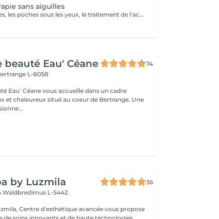
apie sans aiguilles
Idéal pour les rides, les poches sous les yeux, le traitement de l'acné, le relâchement cutané et la cellulite. La mésothérapie permet de faire pénétrer les principes actifs dans la peau par système intercellulaire.
de beauté Eau' Céane
74
ertrange L-8058
auté Eau' Céane vous accueille dans un cadre
x et chaleureux situé au coeur de Bertrange. Une
ionne...
a by Luzmila
36
h
Waldbredimus L-5442
zmila, Centre d'esthétique avancée vous propose
de soins innovants et de haute technologies,