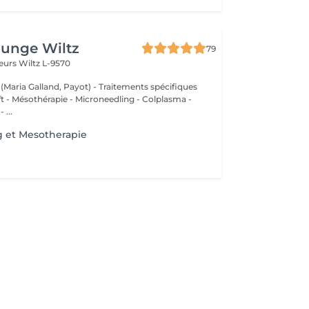
ounge Wiltz
79
deurs
Wiltz L-9570
 (Maria Galland, Payot) - Traitements spécifiques
ift - Mésothérapie - Microneedling - Colplasma -
 ...
g et Mesotherapie