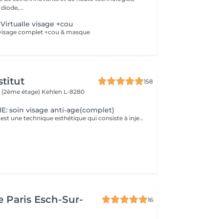
 diode,...
Virtualle visage +cou
 visage complet +cou & masque
titut
158
 (2ème étage)
Kehlen L-8280
 soin visage anti-age(complet)
La mésothérapie est une technique esthétique qui consiste à injecter de petites quantités de substances actives (vitamines, minéraux, acide hyaluronique, etc.) directement dans les couches superficielles de la peau. Elle est utilisée pour améliorer l'aspect de la peau et stimuler la régénération cellulaire. Les Bienfaits de la Mésothérapie Hydratation intense et rajeunissement cutané Apporte un coup d'éclat immédiat à la peau. Réduit les rides et les ridules en stimulant la production de collagène et d'élastine. Hydrate en profondeur et améliore la texture de la peau. Traite les taches pigmentaires, les cicatrices d'acné et la rosacée. Aide à uniformiser le teint et à réduire les imperfections. Pourquoi Choisir la Mésothérapie ? Traitement peu invasif et pratiquement indolore. Effet naturel et progressif, sans chirurgie ni éviction sociale. Résultats visibles après quelques séances seulement. Un soin idéal pour retrouver une peau éclatante, un corps raffermi et une chevelure en pleine santé !
e Paris Esch-Sur-
16