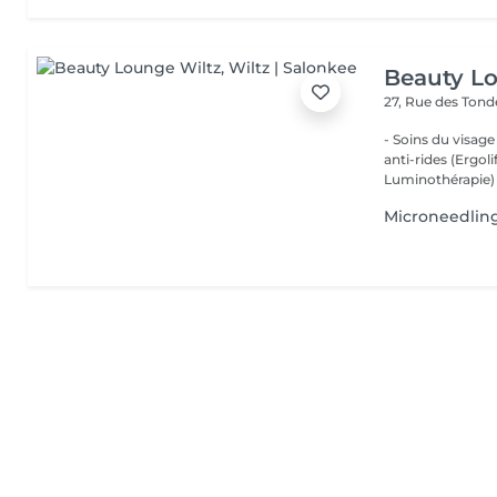
Beauty L
27, Rue des Ton
- Soins du visage
anti-rides (Ergol
Luminothérapie) -
Microneedlin