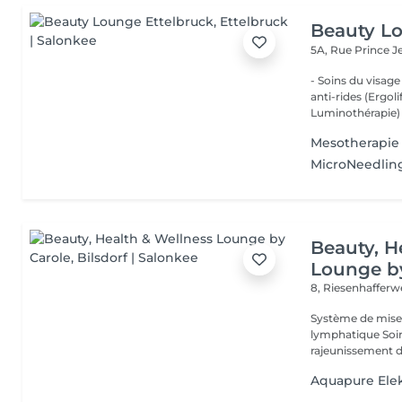
Beauty Lo
5A, Rue Prince 
- Soins du visage
anti-rides (Ergol
Luminothérapie) -
Mesotherapie
MicroNeedlin
Beauty, H
Lounge b
8, Riesenhaffer
Système de mise en
lymphatique Soin du visage classique Aquapure Nettoyage et
Aquapure Elek