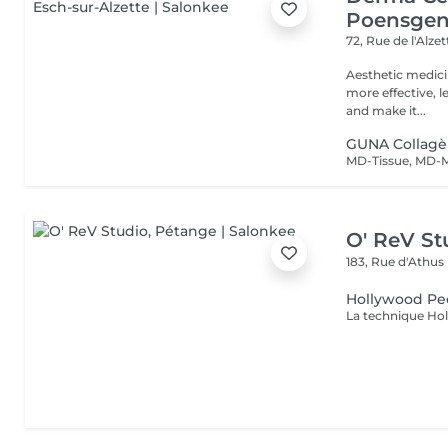
Poensge
72, Rue de l'Alze
Aesthetic medici
more effective, l
and make it...
GUNA Collag
O' ReV St
183, Rue d'Athus
Hollywood Pe