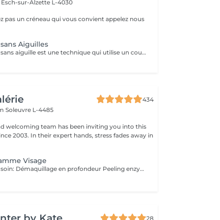
e
Esch-sur-Alzette L-4030
ez pas un créneau qui vous convient appelez nous
sans Aiguilles
La mesotherapie sans aiguille est une technique qui utilise un courant galvanique afin d'ouvrir les pores de la peau et y faire pénétrer le sérum plus en profondeur sans laisser de marques ou d'irritations
alérie
434
em
Soleuvre L-4485
nd welcoming team has been inviting you into this
nce 2003. In their expert hands, stress fades away in
amme Visage
Déroulement du soin: Démaquillage en profondeur Peeling enzymatique ou acide peel HF HI-Tech Performance Boost Meso-Led Découvrez l'innovation technologique et cosmétique la plus avancée. Grâce à Megan, prenez soin de votre peau et améliorez la grâce à un système qui permet une régénération cellulaire extraordinaire à partir des couches les plus profondes du tissu cutané. Pour la première fois, Tri Synergy Tech associe tout le potentiel des éléments HI-Freq, Dermaboost et Deep RGB à un appareil multi-traitement unique qui crée une synergie parfaite aux effets spectaculaires. Des traitements personnalisés selon vos besoins sont à votre disposition. Pour un effet profondeur et longue durée, nous vous proposons une cure de ce soin de 6 séances sur 3 semaines! (5+1 séance gratuite)
nter by Kate
28