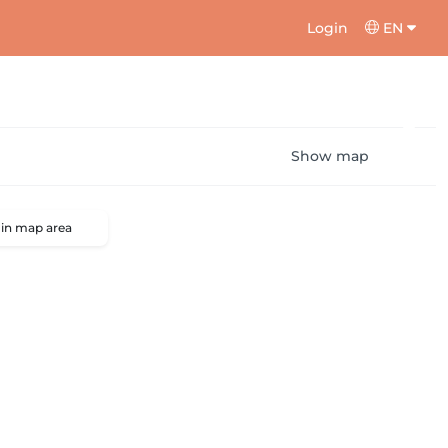
Login
EN
Show map
 in map area