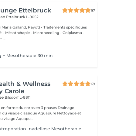
unge Ettelbruck
97
Jean
Ettelbruck L-9052
 (Maria Galland, Payot) - Traitements spécifiques
ift - Mésothérapie - Microneedling - Colplasma -
 ...
g + Mesotherapie 30 min
ealth & Wellness
69
y Carole
wee
Bilsdorf L-8811
 forme du corps en 3 phases Drainage
rajeunissement du visage Aquapu...
troporation- nadellose Mesotherapie