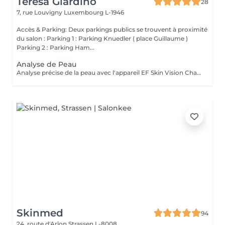
Teresa Giardino
28
7, rue Louvigny
Luxembourg L-1946
Accès & Parking: Deux parkings publics se trouvent à proximité
du salon : Parking 1 : Parking Knuedler ( place Guillaume )
Parking 2 : Parking Ham...
Analyse de Peau
Analyse précise de la peau avec l'appareil EF Skin Vision Chaque peau étant unique, nous analysons ensemble les besoins actuels de votre peau. L'appareil diagnostic effectue une analyse complète. Il détermine l'identité de votre peau en quelques minutes, en se basant sur 9 paramètres spécifiques: hydratation, excès de sébum, élasticité, desquamation, pores, taches pigmentaires, rides pattes d'oie, rides du front, couperose.
Skinmed
94
24, route d'Arlon
Strassen L-8008