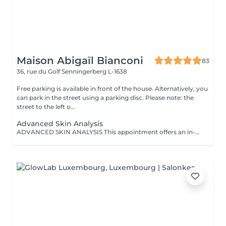
Maison Abigaïl Bianconi
83
36, rue du Golf
Senningerberg L-1638
Free parking is available in front of the house. Alternatively, you
can park in the street using a parking disc. Please note: the
street to the left o...
Advanced Skin Analysis
ADVANCED SKIN ANALYSIS This appointment offers an in-depth skin analysis, combining professional expertise with technology-assisted diagnostics. With this analysis tool, it is possible to precisely observe the skin's true condition and identify various concerns such as dehydration, sensitivity, imperfections, enlarged pores, pigmentation spots, UV damage, or early signs of aging. This approach goes beyond traditional observation, providing a reliable and accurate diagnosis. At the end of the appointment, a personalized care plan is proposed to guide you toward the most appropriate treatments or protocols. An essential appointment to better understand your skin and implement a targeted, coherent, and effective skincare strategy. DEDUCTIBLE WHEN STARTING A PROTOCOL OR PURCHASING SUITABLE PRODUCTS (from 3 products).