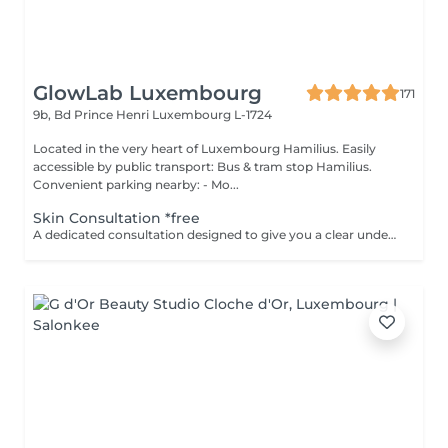
GlowLab Luxembourg
171
9b, Bd Prince Henri
Luxembourg L-1724
Located in the very heart of Luxembourg Hamilius. Easily
accessible by public transport: Bus & tram stop Hamilius.
Convenient parking nearby: - Mo...
Skin Consultation *free
A dedicated consultation designed to give you a clear understanding of your skin and how to treat it effectively. During your visit we: - assess your skin condition - identify key concerns - discuss your goals - review your current skincare routine - recommend products and treatments tailored specifically to your skin This is a space to ask questions, gain clarity, and build a plan that feels right without pressure or obligation. Clear guidance. Honest recommendations. A plan you can trust. Start your GLOW journey with us.