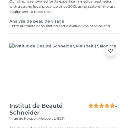
Our clinic is renowned for its expertise in medical aesthetics,
with a strong local presence since 2010, using state-of-the-art
equipment to meet the ...
Analyse de peau de visage
Cette première consultation sert à évaluer vos besoins afin de vous guider vers les soins sur mesure qui répondront au mieux. À cette occasion, toutes les informations nécessaires, telles que les contre-indications, les résultats attendus et autres détails importants, vous seront fournies pour assurer une prise en charge optimale et vous garantir un suivi personnalisé.
Institut de Beauté
41
Schneider
1, rue de Keispelt
Meispelt L-8291