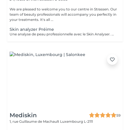
We are pleased to welcome you to our centre in Strassen. Our
team of beauty professionals will accompany you perfectly in
your treatments. It's all ...
Skin analyzer Préime
Une analyse de peau professionnelle avec le Skin Analyser. Offrez à votre peau le diagnostic qu'elle mérite grâce à notre Skin Analyser de haute technologie. Dans notre salon, nous utilisons un appareil de pointe pour réaliser une analyse complète et précise de votre peau : hydratation, élasticité, texture, taches pigmentaires, pores dilatés, rides, sébum rien n'échappe à notre expertise. Comment ça se passe ? -Un diagnostic rapide et indolore -Des résultats instantanés sur écran -Un bilan complet et des conseils sur mesure Objectif : comprendre votre peau en profondeur pour optimiser vos soins esthétiques. Offre exclusive : le diagnostic Skin Analyzer vous est remboursé lors de votre premier traitement de la cure de soins proposée !
Mediskin
59
1, rue Guillaume de Machault
Luxembourg L-2111