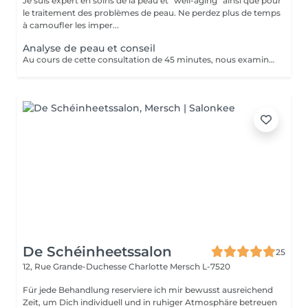
Je suis expert en soins de la peau et "well-aging" ainsi que pour
le traitement des problèmes de peau. Ne perdez plus de temps
à camoufler les imper...
Analyse de peau et conseil
Au cours de cette consultation de 45 minutes, nous examinons les besoins de ta peau et déterminons quels produits de notre gamme te conviennent le mieux. La consultation coûte 50 €, mais ce montant t'est entièrement remboursé si tu achètes des produits pour un montant minimum de 50 €. En d'autres termes, si tu choisis les produits qui te conviennent, ce rendez-vous est gratuit pour toi.
De Schéinheetssalon
25
12, Rue Grande-Duchesse Charlotte
Mersch L-7520
Für jede Behandlung reserviere ich mir bewusst ausreichend
Zeit, um Dich individuell und in ruhiger Atmosphäre betreuen