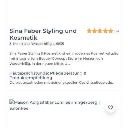
Sina Faber Styling und
159
Kosmetik
3, Moartplaz
Wasserbillig L-6635
Sina Faber Styling & Kosmetik ist ein modernes Kosmetikstudio
mit integriertem Beauty Concept Store im Herzen von
Wasserbillig, in der neuen Mitte. U...
Hautsprechstunde: Pflegeberatung &
Produktempfehlung
Du bist unzufrieden mit deiner aktuellen Gesichtspflege oder möchtest deine Routine an deine Hautbedürfnisse anpassen? Dann ist dieser Termin genau richtig für dich. In einer ca. 30-minütigen Pflegeberatung schauen wir uns gemeinsam an, was deine Haut braucht und welche Produkte aus unserem Clean Beauty Sortiment perfekt zu dir passen. Wir nehmen uns Zeit, hören zu und empfehlen dir eine Pflege, die nicht nur zu deinem Hauttyp passt, sondern dich auch langfristig unterstützt für eine gesunde, strahlende Haut. Die Beratung kostet 50 Euro, wird dir aber bei einem Produktkauf ab 50 Euro vollständig angerechnet. Das heißt: Wenn du dich für passende Produkte entscheidest, ist dieser Termin für dich kostenlos. Die empfohlene Pflege kannst du direkt im Anschluss mitnehmen und direkt in deinen Alltag integrieren.