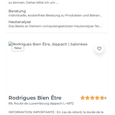
zu können. Daher bitte ich um ...
Beratung
Individuelle, kostenfreie Beratung zu Produkten und Behandlungen einzeln oder ergänzend zu jeder Anwendung buchbar.
Hautanalyse
Das Beste an Deinem computergestützen Hautanalyse-Termin: Ab einem Produkteinkauf von 80 € ist die professionelle Hautanalyse im Wert von 49 € für Dich kostenlos. Nutze Deinen Termin, um Deine Haut besser kennenzulernen und die perfekt abgestimmten Produkte für Deine individuellen Hautbedürfnisse zu entdecken.
New
Rodrigues Bien Être
8
89, Route de Luxembourg
dippach L-4972
INFORMATION IMPORTANTE : En cas de retard, la durée de la