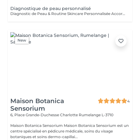
Diagnostique de peau personnalisé
Diagnostic de Peau & Routine Skincare Personnalisée Accordez à votre peau l'attention qu'elle mérite grâce à un accompagnement entièrement sur mesure. Pendant 1 heure, nous prenons le temps d'analyser votre peau en profondeur afin d'identifier précisément votre type de peau ainsi que son état actuel. Cet échange me permet de comprendre vos habitudes, votre mode de vie et vos objectifs, afin de vous proposer des solutions réellement adaptées. À l'issue de ce diagnostic, vous bénéficiez de : * Une routine skincare personnalisée à domicile, simple, efficace et adaptée à votre quotidien * Une sélection de produits ciblés, parfaitement adaptés à votre peau * Des conseils professionnels pour améliorer durablement la qualité de votre peau * Un plan de soins en institut, conçu sur mesure pour optimiser vos résultats Chaque recommandation est pensée pour s'intégrer facilement à votre mode de vie, avec une approche réaliste et progressive.
New
Maison Botanica
4
Sensorium
6, Place Grande-Duchesse Charlotte
Rumelange L-3710
Maison Botanica Sensorium Maison Botanica Sensorium est un
centre spécialisé en pédicure médicale, soins du visage
botaniques et soins dermo-capillai...