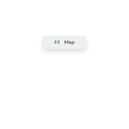
Map
Company
Support
Team
&
Careers
Information for salons
Legal