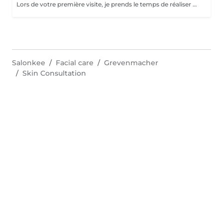
Lors de votre première visite, je prends le temps de réaliser pour vous un bilan de peau complet accompagné d'un questionnaire personnalisé, afin de comprendre votre type et l'état de votre peau. Cette étape me permet de vous offrir des soins sur mesure et des recommandations personnalisées, pour révéler toute la beauté et l'éclat naturel de votre peau. Découvrez l'ensemble de mes rituels et prestations exclusives sur: www.eclat-feminin.lu - SCROLLER VERS LE HAUT - DESCRIPTION -
Salonkee
Facial care
Grevenmacher
Skin Consultation