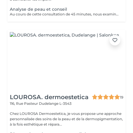
Analyse de peau et conseil
Au cours de cette consultation de 45 minutes, nous examinons les besoins de ta peau et déterminons quels produits de notre gamme te conviennent le mieux. La consultation coûte 50 €, mais ce montant t'est entièrement remboursé si tu achètes des produits pour un montant minimum de 50 €. En d'autres termes, si tu choisis les produits qui te conviennent, ce rendez-vous est gratuit pour toi.
LOUROSA. dermoestetica
19
116, Rue Pasteur
Dudelange L-3543
Chez LOUROSA Dermoestetica, je vous propose une approche
personnalisée des soins de la peau et de la dermopigmentation,
à la fois esthétique et répara...