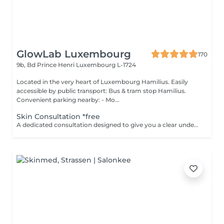
GlowLab Luxembourg
170
9b, Bd Prince Henri
Luxembourg L-1724
Located in the very heart of Luxembourg Hamilius. Easily
accessible by public transport: Bus & tram stop Hamilius.
Convenient parking nearby: - Mo...
Skin Consultation *free
A dedicated consultation designed to give you a clear understanding of your skin and how to treat it effectively. During your visit we: - assess your skin condition - identify key concerns - discuss your goals - review your current skincare routine - recommend products and treatments tailored specifically to your skin This is a space to ask questions, gain clarity, and build a plan that feels right without pressure or obligation. Clear guidance. Honest recommendations. A plan you can trust. Start your GLOW journey with us.