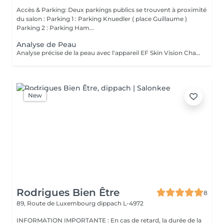
Accès & Parking: Deux parkings publics se trouvent à proximité
du salon : Parking 1 : Parking Knuedler ( place Guillaume )
Parking 2 : Parking Ham...
Analyse de Peau
Analyse précise de la peau avec l'appareil EF Skin Vision Chaque peau étant unique, nous analysons ensemble les besoins actuels de votre peau. L'appareil diagnostic effectue une analyse complète. Il détermine l'identité de votre peau en quelques minutes, en se basant sur 9 paramètres spécifiques: hydratation, excès de sébum, élasticité, desquamation, pores, taches pigmentaires, rides pattes d'oie, rides du front, couperose.
New
Rodrigues Bien Être
8
89, Route de Luxembourg
dippach L-4972
INFORMATION IMPORTANTE : En cas de retard, la durée de la