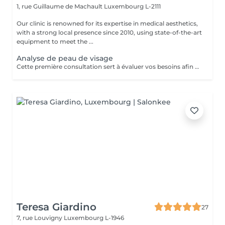
1, rue Guillaume de Machault
Luxembourg L-2111
Our clinic is renowned for its expertise in medical aesthetics,
with a strong local presence since 2010, using state-of-the-art
equipment to meet the ...
Analyse de peau de visage
Cette première consultation sert à évaluer vos besoins afin de vous guider vers les soins sur mesure qui répondront au mieux. À cette occasion, toutes les informations nécessaires, telles que les contre-indications, les résultats attendus et autres détails importants, vous seront fournies pour assurer une prise en charge optimale et vous garantir un suivi personnalisé.
Teresa Giardino
27
7, rue Louvigny
Luxembourg L-1946