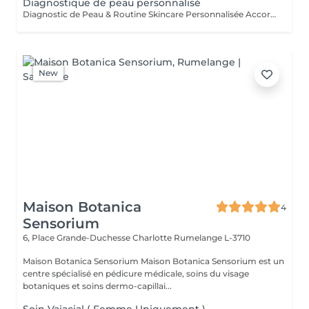
Diagnostique de peau personnalisé
Diagnostic de Peau & Routine Skincare Personnalisée Accordez à votre peau l'attention qu'elle mérite grâce à un accompagnement entièrement sur mesure. Pendant 1 heure, nous prenons le temps d'analyser votre peau en profondeur afin d'identifier précisément votre type de peau ainsi que son état actuel. Cet échange me permet de comprendre vos habitudes, votre mode de vie et vos objectifs, afin de vous proposer des solutions réellement adaptées. À l'issue de ce diagnostic, vous bénéficiez de : * Une routine skincare personnalisée à domicile, simple, efficace et adaptée à votre quotidien * Une sélection de produits ciblés, parfaitement adaptés à votre peau * Des conseils professionnels pour améliorer durablement la qualité de votre peau * Un plan de soins en institut, conçu sur mesure pour optimiser vos résultats Chaque recommandation est pensée pour s'intégrer facilement à votre mode de vie, avec une approche réaliste et progressive.
New
Maison Botanica
4
Sensorium
6, Place Grande-Duchesse Charlotte
Rumelange L-3710
Maison Botanica Sensorium Maison Botanica Sensorium est un
centre spécialisé en pédicure médicale, soins du visage
botaniques et soins dermo-capillai...