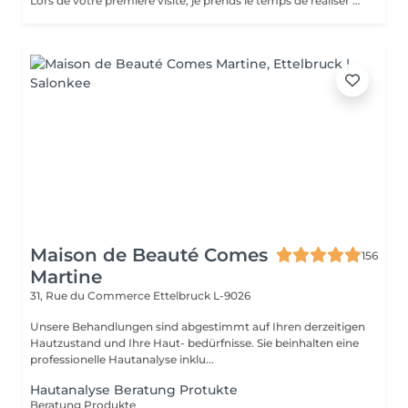
Lors de votre première visite, je prends le temps de réaliser pour vous un bilan de peau complet accompagné d'un questionnaire personnalisé, afin de comprendre votre type et l'état de votre peau. Cette étape me permet de vous offrir des soins sur mesure et des recommandations personnalisées, pour révéler toute la beauté et l'éclat naturel de votre peau. Découvrez l'ensemble de mes rituels et prestations exclusives sur: www.eclat-feminin.lu - SCROLLER VERS LE HAUT - DESCRIPTION -
Maison de Beauté Comes
156
Martine
31, Rue du Commerce
Ettelbruck L-9026
Unsere Behandlungen sind abgestimmt auf Ihren derzeitigen
Hautzustand und Ihre Haut- bedürfnisse. Sie beinhalten eine
professionelle Hautanalyse inklu...
Hautanalyse Beratung Protukte
Beratung Produkte