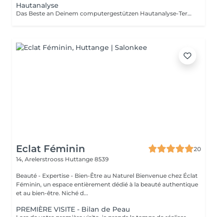
Hautanalyse
Das Beste an Deinem computergestützen Hautanalyse-Termin: Ab einem Produkteinkauf von 80 € ist die professionelle Hautanalyse im Wert von 49 € für Dich kostenlos. Nutze Deinen Termin, um Deine Haut besser kennenzulernen und die perfekt abgestimmten Produkte für Deine individuellen Hautbedürfnisse zu entdecken.
Eclat Féminin
20
14, Arelerstrooss
Huttange 8539
Beauté - Expertise - Bien-Être au Naturel Bienvenue chez Éclat
Féminin, un espace entièrement dédié à la beauté authentique
et au bien-être. Niché d...
PREMIÈRE VISITE - Bilan de Peau