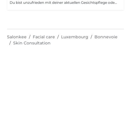
Du bist unzufrieden mit deiner aktuellen Gesichtspflege oder möchtest deine Routine an deine Hautbedürfnisse anpassen? Dann ist dieser Termin genau richtig für dich. In einer ca. 30-minütigen Pflegeberatung schauen wir uns gemeinsam an, was deine Haut braucht und welche Produkte aus unserem Clean Beauty Sortiment perfekt zu dir passen. Wir nehmen uns Zeit, hören zu und empfehlen dir eine Pflege, die nicht nur zu deinem Hauttyp passt, sondern dich auch langfristig unterstützt für eine gesunde, strahlende Haut. Die Beratung kostet 50 Euro, wird dir aber bei einem Produktkauf ab 50 Euro vollständig angerechnet. Das heißt: Wenn du dich für passende Produkte entscheidest, ist dieser Termin für dich kostenlos. Die empfohlene Pflege kannst du direkt im Anschluss mitnehmen und direkt in deinen Alltag integrieren.
Salonkee
Facial care
Luxembourg
Bonnevoie
Skin Consultation