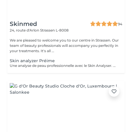
Skinmed
94
24, route d'Arlon
Strassen L-8008
We are pleased to welcome you to our centre in Strassen. Our
team of beauty professionals will accompany you perfectly in
your treatments. It's all ...
Skin analyzer Préime
Une analyse de peau professionnelle avec le Skin Analyser. Offrez à votre peau le diagnostic qu'elle mérite grâce à notre Skin Analyser de haute technologie. Dans notre salon, nous utilisons un appareil de pointe pour réaliser une analyse complète et précise de votre peau : hydratation, élasticité, texture, taches pigmentaires, pores dilatés, rides, sébum rien n'échappe à notre expertise. Comment ça se passe ? -Un diagnostic rapide et indolore -Des résultats instantanés sur écran -Un bilan complet et des conseils sur mesure Objectif : comprendre votre peau en profondeur pour optimiser vos soins esthétiques. Offre exclusive : le diagnostic Skin Analyzer vous est remboursé lors de votre premier traitement de la cure de soins proposée !