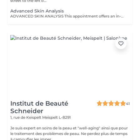
street to the left o...
Advanced Skin Analysis
ADVANCED SKIN ANALYSIS This appointment offers an in-depth skin analysis, combining professional expertise with technology-assisted diagnostics. With this analysis tool, it is possible to precisely observe the skin's true condition and identify various concerns such as dehydration, sensitivity, imperfections, enlarged pores, pigmentation spots, UV damage, or early signs of aging. This approach goes beyond traditional observation, providing a reliable and accurate diagnosis. At the end of the appointment, a personalized care plan is proposed to guide you toward the most appropriate treatments or protocols. An essential appointment to better understand your skin and implement a targeted, coherent, and effective skincare strategy. DEDUCTIBLE WHEN STARTING A PROTOCOL OR PURCHASING SUITABLE PRODUCTS (from 3 products).
Institut de Beauté
41
Schneider
1, rue de Keispelt
Meispelt L-8291
Je suis expert en soins de la peau et "well-aging" ainsi que pour
le traitement des problèmes de peau. Ne perdez plus de temps
à camoufler les imper...