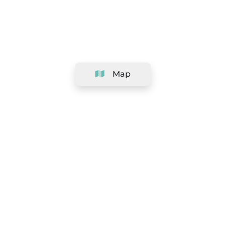
Map
Company
Support
Team
&
Careers
Information for salons
Legal