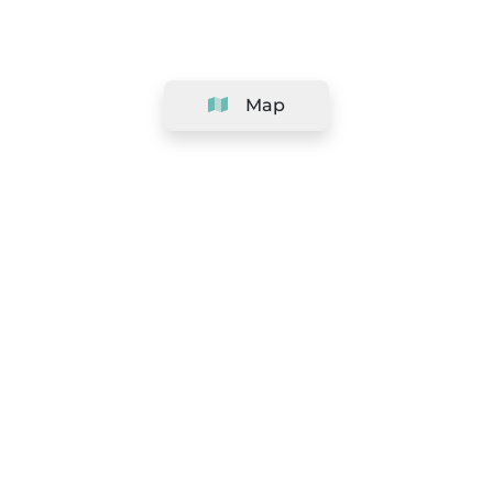
Map
Company
Support
Team
&
Careers
Information for salons
Legal
Exercise withdrawal right