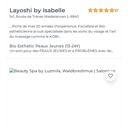
Layoshi by Isabelle
67
141, Route de Trèves
Niederanven L-6940
...Riche de mes 20 années d'expérience, Facialiste et Bio-
esthéticienne je suis spécialisée dans les soins du visage et l'art
du massage comme le KOBI...
Bio Esthetic Peaux Jeunes (13-24Y)
Un soin pour des PEAUX JEUNES et à PROBLÈMES avec des produits 100% BIO (anti inflammatoire, calmant et cicatrisant). L'accent est mis sur le nettoyage avec désincrustation profonde des impuretés.