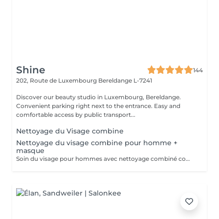
Shine
144
202, Route de Luxembourg
Bereldange L-7241
Discover our beauty studio in Luxembourg, Bereldange.
Convenient parking right next to the entrance. Easy and
comfortable access by public transport...
Nettoyage du Visage combine
Nettoyage du visage combine pour homme +
masque
Soin du visage pour hommes avec nettoyage combiné comprenant nettoyage en profondeur, exfoliation, extraction des impuretés, purification de la peau et application d'un masque adapté au type de peau. Le soin aide à éliminer les points noirs, l'excès de sébum et les cellules mortes, tout en hydratant et apaisant la peau. Idéal pour nettoyer la peau en profondeur, améliorer son apparence et retrouver une peau fraîche, propre et soignée.