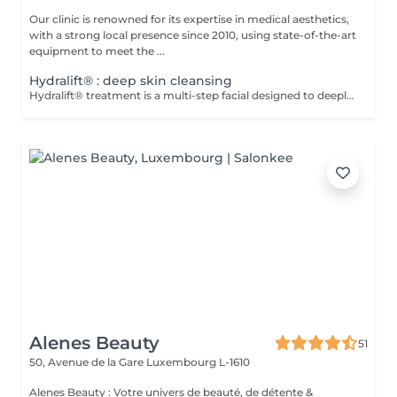
Our clinic is renowned for its expertise in medical aesthetics,
with a strong local presence since 2010, using state-of-the-art
equipment to meet the ...
Hydralift® : deep skin cleansing
Hydralift® treatment is a multi-step facial designed to deeply cleanse, exfoliate, and hydrate. It is a skin rejuvenation method using hydrating and lifting agents to improve the appearance and texture of the skin. Advantages: -Deep hydration and improved skin elasticity. -Reduction of wrinkles and fine lines. -Reduction of skin imperfections. -Dark circles. Adaptability: -Hydralift® treatment is suitable for all skin types and is very popular for its skin benefits. Complementary Care: -To optimize treatment results and minimize social downtime, a phototherapy session is included. This helps reduce inflammation, stimulate collagen production, and improve skin healing. Contraindications: -Not recommended for pregnant or breastfeeding women. During the first session, we will establish your goals together and determine the type of peeling most suitable for your skin. For any questions, feel free to contact us or book a free consultation appointment.
Alenes Beauty
51
50, Avenue de la Gare
Luxembourg L-1610
Alenes Beauty : Votre univers de beauté, de détente &