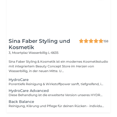
Sina Faber Styling und
158
Kosmetik
3, Moartplaz
Wasserbillig L-6635
Sina Faber Styling & Kosmetik ist ein modernes Kosmetikstudio
mit integriertem Beauty Concept Store im Herzen von
Wasserbillig, in der neuen Mitte. U...
HydroCare
Porentiefe Reinigung & Wirkstoffpower sanft, tiefgreifend, individuell. Diese Behandlung bringt deine Haut auf ein neues Level mit der innovativen HYDROcare Aqua Balance Technologie, entwickelt in Deutschland. Anders als herkömmliche Aquabrasion arbeitet HYDROcare nicht nur mit Wasser sondern mit hochkonzentrierten Flüssigkeiten, die gezielt auf deine Hautbedürfnisse abgestimmt sind. 4 präzise abgestimmte Schritte sorgen für eine Kombination aus sanfter Tiefenreinigung, Hauterneuerung, Detox und Wirkstoffversorgung ohne Irritation, aber mit maximalem Glow. Die 4 Schritte im Überblick: 1. CLEAN Sanfte Tiefenreinigung mit Spirulina Maxima Extrakt und Pentylene Glycol. Entfernt Schmutz, überschüssigen Talg & Unreinheiten, stärkt die Hautbarriere 2. PEEL Mildes Peeling mit Glykolsäure & Milchsäure. Verfeinert die Hautstruktur, löst abgestorbene Hautzellen und bereitet die Haut optimal auf Wirkstoffe vor 3. DETOX Klärende Tiefenreinigung mit Hamamelis & Kamillenextrakt. Beruhigt, wirkt entzündungshemmend & reduziert Unterlagerungen 4. REFRESH Intensive Versorgung mit niedermolekularer Hyaluronsäure & Vitamin C. Polstert auf, versorgt mit Feuchtigkeit und schenkt sofortige Strahlkraft Ergebnisse, die du spürst und siehst!
HydroCare Advanced
Diese Behandlung ist die erweiterte Version unseres HYDROcare-Facials und geht noch einen entscheidenden Schritt weiter: Neben den 4 klassischen Aqua-Steps sorgt eine gezielte Sauerstoff-Wirkstoffversorgung und eine Druckluftmassage dafür, dass die Haut nicht nur gereinigt und durchfeuchtet wird sondern in der Tiefe versorgt, aktiviert und nachhaltig gestärkt. 6 Schritte für echte Veränderung: 1. CLEAN Reinigung mit Spirulina & Pentylene Glycol 2. PEEL Milde Säurelösung mit Glykol- & Milchsäure 3. DETOX Talgregulation mit Kamille & Hamamelis 4. REFRESH Hyaluron & Vitamin C für Frische & Glow 5. OXYGEN GUN Tiefenwirksame Wirkstoffversorgung: Hochdosierte Essenzen werden mit feinem Sauerstoffnebel auf die Haut aufgebracht. Durch ihre besonders niedrige Molekularstruktur dringen die Wirkstoffe tief ein ideal zur intensiven Feuchtigkeitsversorgung, Anti-Aging oder Beruhigung. 6. DERMA PRESSURE Sanfte Druckluftmassage: Impulse per Druckluft massieren die Essenzen gezielt in tiefere Hautschichten. Besonders effizient, punktgenau und völlig schmerzfrei für langanhaltende Effekte und ein strahlendes Finish.
Back Balance
Reinigung, Klärung und Pflege für deinen Rücken - individuell & wirkungsvoll. Unreiner Rücken? Unterlagerungen Pickelmale oder kleine Entzündungen, die einfach nicht weggehen wollen? Die Haut am Rücken ist oft schwieriger zu pflegen und dabei genauso sensibel wie im Gesicht. Mit Back Balance bieten wir dir eine professionelle Tiefenreinigung des Rückens abgestimmt auf dein Hautbild und deine individuellen Bedürfnisse. Was erwartet dich? Diese Behandlung kombiniert modernste Reinigungstechniken mit regenerierender Pflege, um die obersten Hautschichten gezielt zu verfeinern und für die Ausreinigung vorzubereiten. Besonders geeignet bei: - Entzündlicher oder unreiner Rückenpartie Akne - hormonell bedingten Rückenausbrüchen - Verhornungen & Pigmentstörungen - Vor besonderen Anlässen (z.B. Sommer, Hochzeit, Rückenfrei-Outfits)