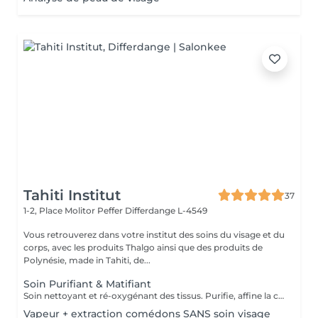
Tahiti Institut
37
1-2, Place Molitor Peffer
Differdange L-4549
Vous retrouverez dans votre institut des soins du visage et du
corps, avec les produits Thalgo ainsi que des produits de
Polynésie, made in Tahiti, de...
Soin Purifiant & Matifiant
Soin nettoyant et ré-oxygénant des tissus. Purifie, affine la couche cornée, resserre les pores et matifie grâce à des appareils professionnels et des produits choisis avec soin. Une détoxification du cuir chevelu est prévu également dans ce soin.
Vapeur + extraction comédons SANS soin visage