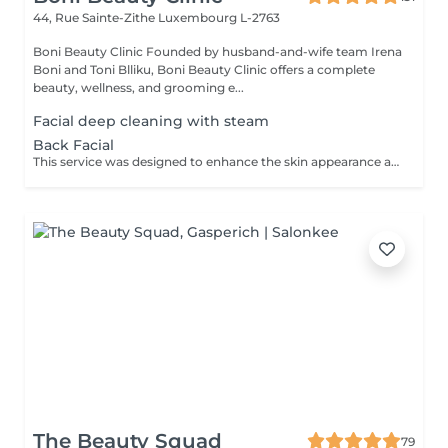
44, Rue Sainte-Zithe
Luxembourg L-2763
Boni Beauty Clinic Founded by husband-and-wife team Irena
Boni and Toni Blliku, Boni Beauty Clinic offers a complete
beauty, wellness, and grooming e...
Facial deep cleaning with steam
Back Facial
This service was designed to enhance the skin appearance and focus on any skin concerns that you may have. We start the service with the steam and hot towels cleansing.We follow with a double cleanse to remove all dirt and oil, exfoliation to help remove dead skin build up, extractions as needed, high frequency to kill acne causing bacteria, LED therapy that is customized for your specific skin concerns, a stress releasing back massage with a bacteria balancing mask is also included. We end each service with a toner, serum and moisturizer.
The Beauty Squad
79