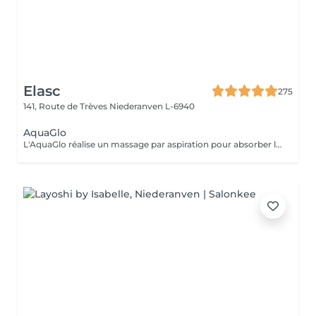
Elasc
275
141, Route de Trèves
Niederanven L-6940
AquaGlo
L'AquaGlo réalise un massage par aspiration pour absorber les comédons, nettoyer la peau en profondeur, l'hydrater, l'oxygéner et l'exfolier. Cet appareil permet de stimuler la micro circulation ainsi que la division cellulaire. Résultats: un look frais, un teint éclatant, une peau hautement hydratée. Rajeunissement garanti ! Sur tous les types de peau, particulièrement avec des impuretés, des points noirs et/ou de l'acné.