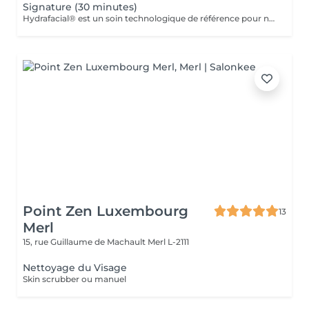
Signature (30 minutes)
Hydrafacial® est un soin technologique de référence pour nettoyer, purifier et hydrater la peau en profondeur. Son protocole exclusif repose sur 3 étapes essentielles : Nettoyer & exfolier Extraire & purifier Infuser & hydrater Résultat immédiat : une peau plus nette, plus lisse, plus lumineuse et durablement revitalisée. Ce soin n'est pas adapté aux femmes enceintes ou allaitantes, ainsi qu'aux personnes allergiques aux algues ou à l'aspirine.
Point Zen Luxembourg
13
Merl
15, rue Guillaume de Machault
Merl L-2111
Nettoyage du Visage
Skin scrubber ou manuel