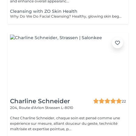
and enhance overall appearanc...
Cleansing with ZO Skin Health
Why Do We Do Facial Cleansing? Healthy, glowing skin begins with proper cleansing. A professional facial cleansing goes beyond everyday washing, targeting impurities and buildup that regular skincare can't reach. Benefits of Facial Cleansing: - Removes dirt, excess oil, and dead skin cells - Unclogs pores and prevents breakouts - Stimulates blood circulation and skin renewal - Prepares the skin to absorb nourishing products more effectively - Leaves the complexion fresh, smooth, and radiant We perform every facial cleansing using premium ZO Skin Health formulas by Dr. Zein Obagi, providing medical-quality skincare with visible improvements. Recommended age: Facial cleansing is suitable for both women and men starting from the age of 12-15, when the skin often begins to experience excess oil and clogged pores. It is also highly beneficial for adults seeking to maintain healthy, radiant, and youthful-looking skin. Contraindications: Facial cleansing is not recommended in cases of: - Active skin infections or inflammation - Severe acne in the acute stage - Open wounds, cuts, or burns on the face - Skin allergies or individual intolerance to treatment ingredients - Certain dermatological or systemic conditions (consultation required) Before your session, our specialist will carefully assess your skin and offer the most effective treatment for you.
Charline Schneider
22
204, Route d'Arlon
Strassen L-8010
Chez Charline Schneider, chaque soin est pensé comme une
expérience sur mesure, alliant douceur du geste, technicité
maîtrisée et expertise pointue, p...