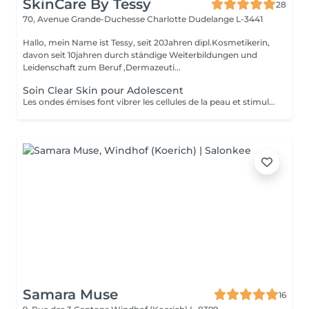
SkinCare By Tessy
28
70, Avenue Grande-Duchesse Charlotte
Dudelange L-3441
Hallo, mein Name ist Tessy, seit 20Jahren dipl.Kosmetikerin,
davon seit 10jahren durch ständige Weiterbildungen und
Leidenschaft zum Beruf ,Dermazeuti...
Soin Clear Skin pour Adolescent
Les ondes émises font vibrer les cellules de la peau et stimulent ainsi les processus de rajeunissement, de régénération et de réparation de la peau. - Traitement adapté à chaque besoin de la peau - Ultrasons continus et pulsés - Traitement combiné par lumière LED - Micro-massage de la peau - Décongestionnant - Amélioration de l'absorption des principes actifs - Amélioration ciblée de l'aspect de la peau. - Réduction des rides et ridules - Renforcement des tissus - Réduction des signes du vieillissement chronologique de la peau
Samara Muse
16