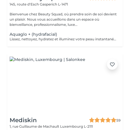
145, route d'Esch
Gasperich L-1471
Bienvenue chez Beauty Squad, où prendre soin de soi devient
un plaisir. Nous vous accueillons dans un espace où
bienveillance, professionnalisme, luxe...
Aquaglo + (hydrafacial)
Lissez, nettoyez, hydratez et illuminez votre peau instantanément grâce à notre soin Aquaglo+ et sa technologie exclusive. Ce soin est une véritable innovation inégalable dans la revitalisation d'une peau éclatante,Aquaglo + est 100% personnalisable en fonction de chaque état de peau. 1 soin : 145€ Forfait 5 soins : 650€
Mediskin
59
1, rue Guillaume de Machault
Luxembourg L-2111