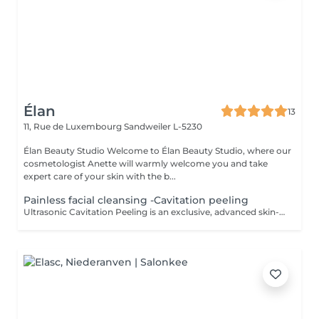
Élan
13
11, Rue de Luxembourg
Sandweiler L-5230
Élan Beauty Studio Welcome to Élan Beauty Studio, where our
cosmetologist Anette will warmly welcome you and take
expert care of your skin with the b...
Painless facial cleansing -Cavitation peeling
Ultrasonic Cavitation Peeling is an exclusive, advanced skin-cleansing ritual that combines cutting-edge ultrasound technology with exceptionally gentle, luxury care. The treatment delivers deep purification, instant freshness, and a visible improvement in skin quality all without irritation or downtime. Using the phenomenon of ultrasonic cavitation, microscopic air bubbles effectively remove dead skin cells, excess sebum, and impurities from the skin's surface. The result is a complexion that feels silky-smooth, perfectly cleansed, and naturally radiant. At the same time, the treatment stimulates microcirculation and supports the skin's natural regenerative processes. The Luxury Effect on Your Skin deeply cleansed, fresh, and luminous skin smoother, more refined skin texture reduced appearance of pores diminished blackheads and congestion improved firmness and elasticity enhanced absorption of active ingredients Indications skin in need of deep yet gentle cleansing sensitive and couperose-prone skin oily, combination, and problematic skin excess sebum and environmental impurities dull complexion and loss of radiance preparation of the skin for advanced skincare treatments Contraindications pregnancy pacemaker or metal implants cancer or active oncological conditions active skin inflammation or infection epilepsy recent skin damage or open wounds thrombosis The treatment is painless, comfortable, and deeply relaxing, making it an ideal luxury event-ready facial or a refined addition to an exclusive skincare program. For optimal and long-lasting results, a personalized treatment series is recommended.