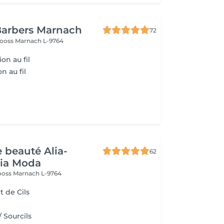
Barbers Marnach
72
rooss
Marnach L-9764
ion au fil
n au fil
e beauté Alia-
62
Pia Moda
rooss
Marnach L-9764
 de Cils
/ Sourcils