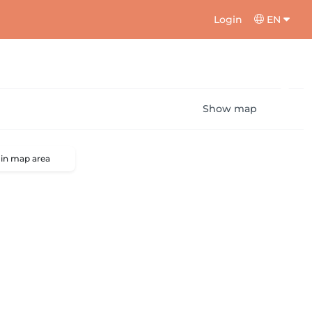
Login
EN
Show map
 in map area