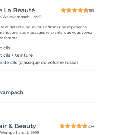
e La Beauté
159
ss
Weiswampach L-9991
té et détente, nous vous offrons une expérience
 manucure, aux massages relaxants, que vous soyez
e femme...
 cils
cils + teinture
 de cils (classique ou volume russe)
iswampach
air & Beauty
234
t
Wemperhardt L-9999