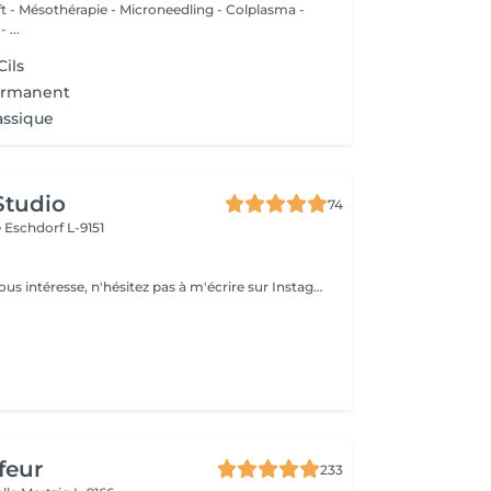
ift - Mésothérapie - Microneedling - Colplasma -
 ...
Cils
ermanent
assique
Studio
74
e
Eschdorf L-9151
Si le traitement vous intéresse, n'hésitez pas à m'écrire sur Instagram. je vous donnerai toutes les informations que vous besoin.
feur
233