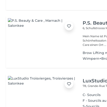
P.S. Beau
6, Schullstrooss
Mein Name ist Pa
Schönheitssalon ein.
Care einen Ort ...
Brow Lifting 
Wimpern+Bro
LuxStudio
78, Grande-Rue
C- Sourcils
F - Sourcils au 
S-Sourcils