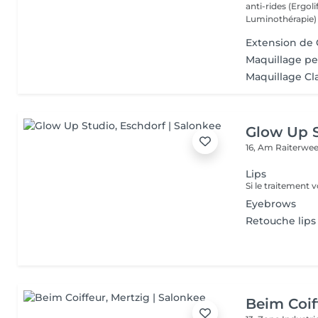
anti-rides (Ergol
Luminothérapie) -
Extension de 
Maquillage p
Maquillage Cl
Glow Up 
16, Am Raiterwe
Lips
Eyebrows
Retouche lips
Beim Coif