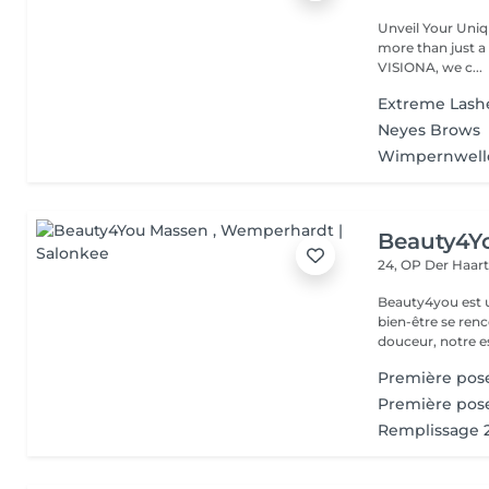
Unveil Your Unique Style with Passion and E
more than just a hairstyle it's a reflection
VISIONA, we c...
Extreme Lash
Neyes Brows
Wimpernwell
Beauty4Y
24, OP Der Haar
Beauty4you est un
bien-être se ren
douceur, notre es
Première pose
Première pos
Remplissage 