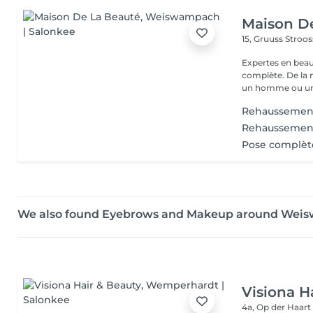
Maison D
15, Gruuss Stroo
Expertes en beau
complète. De la
un homme ou un
Rehaussement
Rehaussement 
Pose complète
We also found Eyebrows and Makeup around We
Visiona H
4a, Op der Haar