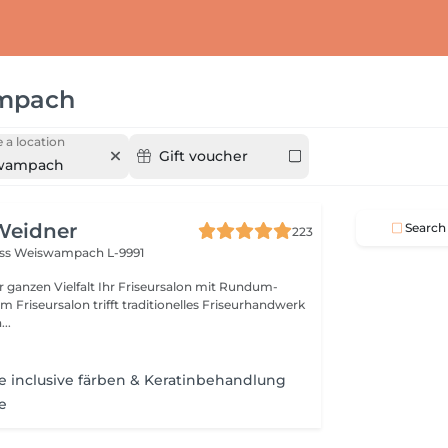
mpach
 a location
Gift voucher
wampach
Weidner
Search
223
oss
Weiswampach L-9991
lt Ihr Friseursalon mit Rundum-
..
 inclusive färben & Keratinbehandlung
e