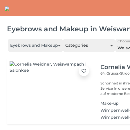
Eyebrows and Makeup
in
Weiswa
Choose
Eyebrows and Makeup
Categories
Weis
Cornelia 
64, Gruuss-Stro
Schönheit in ihrer ganzen Vielfa
Service In unserem Friseursalon trifft traditionelles Friseurhandwerk
auf moderne Bea.
Make-up
Wimpernwelle
Wimpernwell