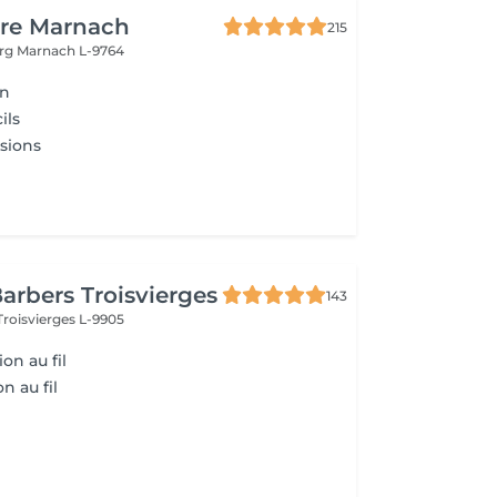
ure Marnach
215
urg
Marnach L-9764
on
ils
sions
arbers Troisvierges
143
Troisvierges L-9905
ion au fil
n au fil