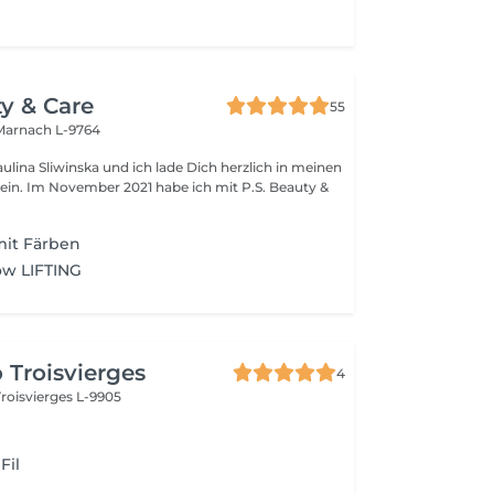
ty & Care
55
Marnach L-9764
ulina Sliwinska und ich lade Dich herzlich in meinen
 Im November 2021 habe ich mit P.S. Beauty &
mit Färben
w LIFTING
 Troisvierges
4
Troisvierges L-9905
Fil