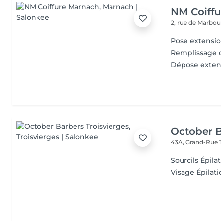
NM Coiff
2, rue de Marbo
Pose extensi
Remplissage c
Dépose exten
October B
43A, Grand-Rue
Sourcils Épilat
Visage Épilatio