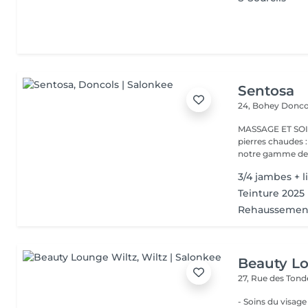
Sentosa
24, Bohey
Donco
MASSAGE ET SOIN Massage relaxant, énergisant, destres
pierres chaudes
notre gamme de s
3/4 jambes + l
Teinture 2025
Rehaussement
Beauty L
27, Rue des Ton
- Soins du visage