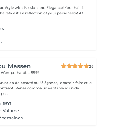
legance! Your hair is
 of your personality! At
es
e
ou Massen
28
t
Wemperhardt L-9999
 salon de beauté où l'élégance, le savoir-faire et le
contrent. Pensé comme un véritable écrin de
pa...
 1BY1
e Volume
2 semaines