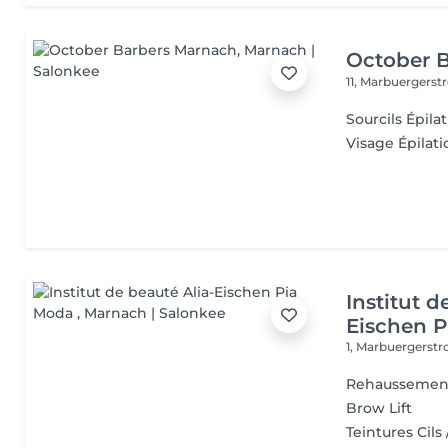
October 
11, Marbuergerst
Sourcils Épilat
Visage Épilatio
Institut d
Eischen 
1, Marbuergerst
Rehaussement
Brow Lift
Teintures Cils 