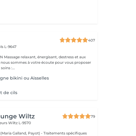
407
ls L-9647
s et aux
 : nous sommes à votre écoute pour vous proposer
oins :...
igne bikini ou Aisselles
 de cils
ounge Wiltz
79
deurs
Wiltz L-9570
 (Maria Galland, Payot) - Traitements spécifiques