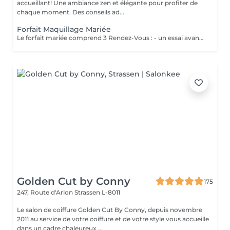
accueillant! Une ambiance zen et élégante pour profiter de
chaque moment. Des conseils ad...
Forfait Maquillage Mariée
Le forfait mariée comprend 3 Rendez-Vous : - un essai avant la prestation du jour J ( Afin de déterminer vos besoins, vos envies, la thématique de cette journée ) - une épilation des sourcils ( Pour ouvrir, & sublimer le regard ) - Maquillage Jour J ( Réalisation du maquillage décidé lors du rendez-vous test )
Golden Cut by Conny
175
247, Route d'Arlon
Strassen L-8011
Le salon de coiffure Golden Cut By Conny, depuis novembre
2011 au service de votre coiffure et de votre style vous accueille
dans un cadre chaleureux ...