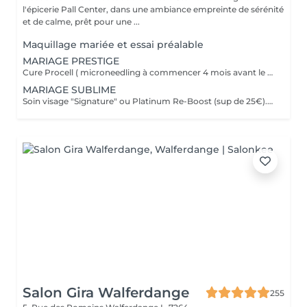
l'épicerie Pall Center, dans une ambiance empreinte de sérénité
et de calme, prêt pour une ...
Maquillage mariée et essai préalable
MARIAGE PRESTIGE
Cure Procell ( microneedling à commencer 4 mois avant le jour J) ou cure Soin Signature. Gommage du corps et massage 1h : 1 semaine avant le jour J. Beauté des mains et beauté des pieds ( vernis semi permanent en supplément): 2 jours avant le jour J. Maquillage Mariée, le jour J + essai à votre convenance. Épilations au choix ( jambes entières, maillot intégral, aisselles , visage ou - ), 2 jours avant le jour J. Dates modulables évidemment. 1099€ à la place de 1435€.
MARIAGE SUBLIME
Soin visage "Signature" ou Platinum Re-Boost (sup de 25€). 1 semaine avant le jour J. Gommage du corps. 2 à 3 jours avant le jour J. Massage détente dos et épaules. 1 jour avant le jour J Beauté des pieds+ vernis simple ( semi permanent +6€). 2 jours avant le jour J Beauté des mains+ vernis classique ( semi permanent +15€). 2 à 3 jours avant le jour J Maquillage Mariée + essai. le jour J et l'essai au choix Épilations au choix ( jambes entières, maillot intégral, aisselles , visage ou - ), ( cire classique ). 3 jours avant le jour J Forfait à planifier avec votre esthéticienne, dates modulables évidemment 599€ à la place de 728€
Salon Gira Walferdange
255