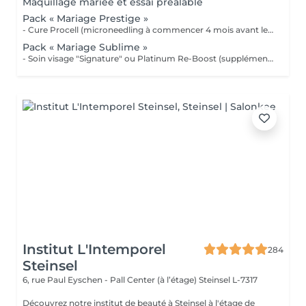
Maquillage mariée et essai préalable
Pack « Mariage Prestige »
- Cure Procell (microneedling à commencer 4 mois avant le jour J) ou cure Soin Signature. - Gommage du corps et massage 1h : 1 semaine avant le jour J - Beauté des mains et beauté des pieds (vernis semi permanent en supplément) : 2 jours avant le jour J - Maquillage Mariée, le jour J + essai à votre convenance - Épilations au choix, 2 jours avant le jour J 1099€ au lieu de 1435€
Pack « Mariage Sublime »
- Soin visage "Signature" ou Platinum Re-Boost (supplément de 25€) - Gommage du corps - Massage détente dos et épaules - Beauté des pieds et vernis simple (semi permanent + 6€) - Beauté des mains et vernis classique (semi permanent + 15€) - Maquillage Mariée + essai préalable - Épilations au choix (cire classique) Forfait à planifier avec votre esthéticienne 599€ au lieu de 728€
Institut L'Intemporel
284
Steinsel
6, rue Paul Eyschen - Pall Center (à l’étage)
Steinsel L-7317
Découvrez notre institut de beauté à Steinsel à l'étage de