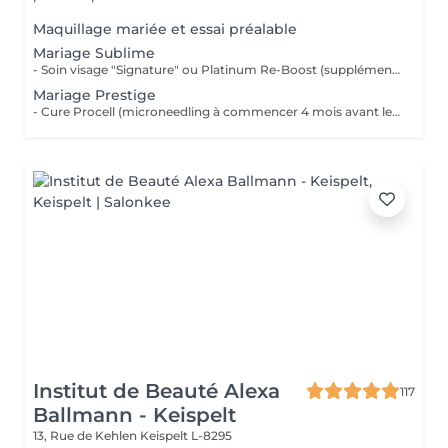
Maquillage mariée et essai préalable
Mariage Sublime
- Soin visage "Signature" ou Platinum Re-Boost (supplément de 25€) - Gommage du corps - Massage détente dos et épaules - Beauté des pieds et vernis simple (semi permanent +6€) - Beauté des mains et vernis classique (semi permanent +15€) - Maquillage Mariée et essai préalable - Épilations au choix à la cire classique Forfait à planifier avec votre esthéticienne 599€ au lieu de 728€
Mariage Prestige
- Cure Procell (microneedling à commencer 4 mois avant le jour J) ou cure Soin Signature - Gommage du corps et massage 1h : 1 semaine avant le jour J - Beauté des mains et beauté des pieds (vernis semi permanent en supplément): 2 jours avant le jour J - Maquillage Mariée, le jour J et son essai préalable à votre convenance - Épilations au choix, 2 jours avant le jour J 1099€ au lieu de 1435€
Institut de Beauté Alexa
117
Ballmann - Keispelt
13, Rue de Kehlen
Keispelt L-8295