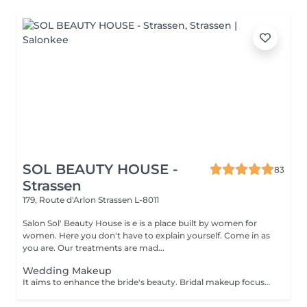
SOL BEAUTY HOUSE -
83
Strassen
179, Route d'Arlon
Strassen L-8011
Salon Sol' Beauty House is e is a place built by women for
women. Here you don't have to explain yourself. Come in as
you are. Our treatments are mad...
Wedding Makeup
It aims to enhance the bride's beauty. Bridal makeup focuses on creating a flawless elegant and timeless look for your special day. It includes: - perfect foundation - correction - eyes makeup - eyebrows - perfect lips