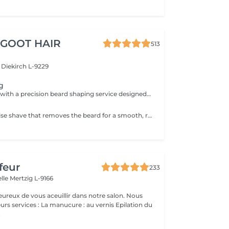
 GOOT HAIR
513
e
Diekirch L-9229
g
Refine your look with a precision beard shaping service designed to keep your beard clean, balanced, and well-defined. This service focuses on detailed trimming, shaping, and precise line work to enhance your natural facial structure and create a sharp, polished finish.
A clean and precise shave that removes the beard for a smooth, refreshed finish. Your skin is left soft, clean, and perfectly groomed.
feur
233
elle
Mertzig L-9166
ux de vous aceuillir dans notre salon. Nous
ucure : au vernis Epilation du
.