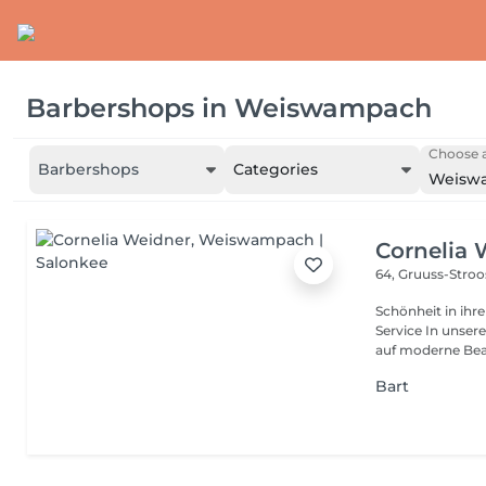
Barbershops
in
Weiswampach
Choose a
Barbershops
Categories
Weisw
Cornelia 
64, Gruuss-Stro
Schönheit in ihrer ganzen Vielfa
Service In unserem Friseursalon trifft traditionelles Friseurhandwerk
auf moderne Bea.
Bart