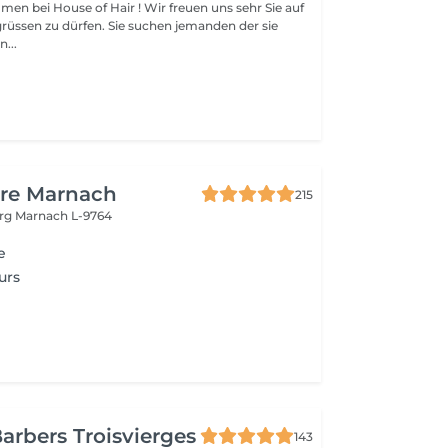
men bei House of Hair ! Wir freuen uns sehr Sie auf
grüssen zu dürfen. Sie suchen jemanden der sie
n...
ure Marnach
215
urg
Marnach L-9764
e
urs
arbers Troisvierges
143