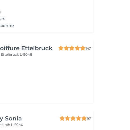
e
urs
ncienne
iffure Ettelbruck
147
e
Ettelbruck L-9046
by Sonia
97
ekirch L-9240