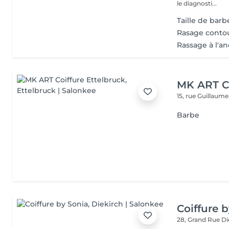
le diagnosti...
Taille de barb
Rasage conto
Rassage à l'a
MK ART Co
15, rue Guillaum
Barbe
Coiffure 
28, Grand Rue
Di