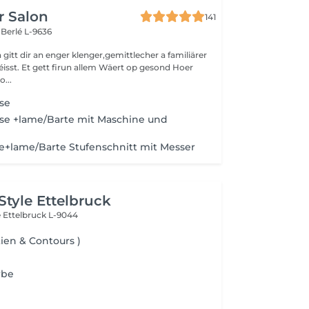
r Salon
141
s
Berlé L-9636
gitt dir an enger klenger,gemittlecher a familiärer
sst. Et gett firun allem Wäert op gesond Hoer
o...
se
se +lame/Barte mit Maschine und
e+lame/Barte Stufenschnitt mit Messer
Style Ettelbruck
e
Ettelbruck L-9044
tien & Contours )
rbe