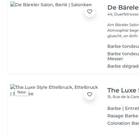
De Bärele
44, Duerfstroos
Am Bäreler Salon 
Atmosphär begréi
gluecht, an dofir 
Barbe tondeu
Barbe tondeu
Messer
Barbe dégrad
The Luxe 
New
15, Rue de la Gar
Barbe ( Entre
Rasage Barbe
Coloration Ba