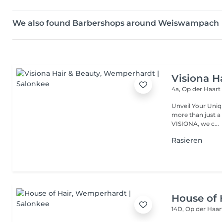
We also found Barbershops around Weiswampach
Visiona H
4a, Op der Haar
Unveil Your Unique Style with Passion and E
more than just a hairstyle it's a reflection
VISIONA, we c...
Rasieren
House of 
14D, Op der Haa