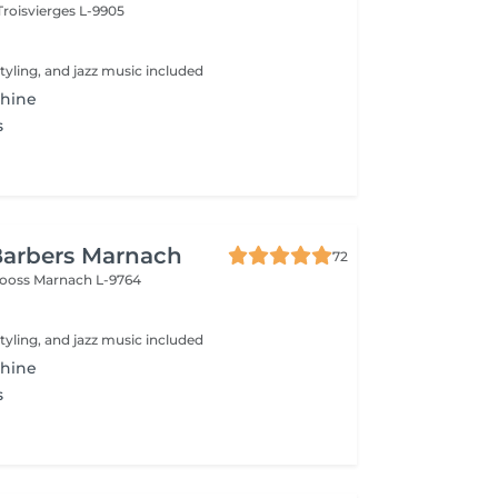
Troisvierges L-9905
tyling, and jazz music included
hine
s
Barbers Marnach
72
rooss
Marnach L-9764
tyling, and jazz music included
hine
s