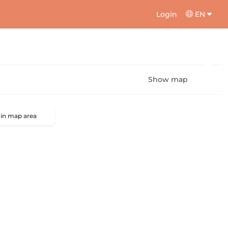
Login
EN
Show map
 in map area