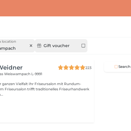
 location
Gift voucher
ampach
Weidner
Search
223
oss
Weiswampach L-9991
lt Ihr Friseursalon mit Rundum-
..