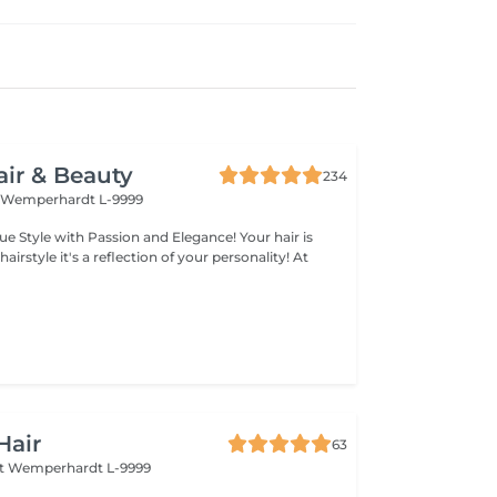
air & Beauty
234
t
Wemperhardt L-9999
legance! Your hair is
 of your personality! At
Hair
63
rt
Wemperhardt L-9999