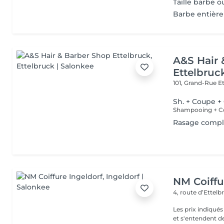
Taille barbe o
Barbe entière
A&S Hair 
Ettelbruc
101, Grand-Rue
E
Sh. + Coupe +
Shampooing + Coi
Rasage compl
NM Coiffu
4, route d’Ettel
Les prix indiqué
et s'entendent de