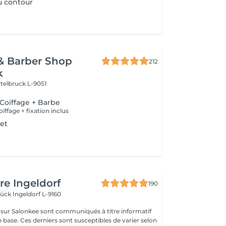
u contour
& Barber Shop
212
k
ttelbruck L-9051
 Coiffage + Barbe
ffage + fixation inclus
et
re Ingeldorf
190
brück
Ingeldorf L-9160
s sur Salonkee sont communiqués à titre informatif
 base. Ces derniers sont susceptibles de varier selon