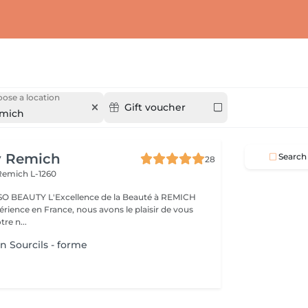
ose a location
Gift voucher
mich
y Remich
Search
28
Remich L-1260
nce de la Beauté à REMICH
érience en France, nous avons le plaisir de vous
tre n...
n Sourcils - forme