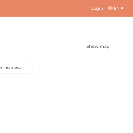
Login
EN
Show map
 in map area