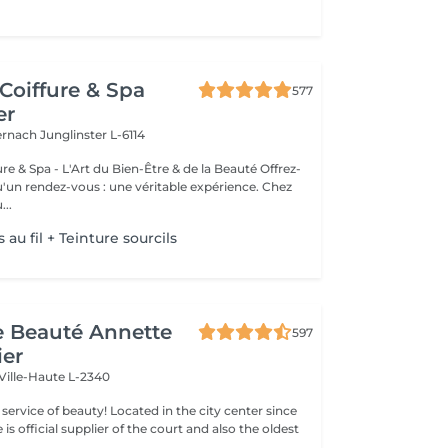
Coiffure & Spa
577
er
ternach
Junglinster L-6114
& Spa - L'Art du Bien-Être & de la Beauté Offrez-
un rendez-vous : une véritable expérience. Chez
..
s au fil + Teinture sourcils
de Beauté Annette
597
ier
Ville-Haute L-2340
ty! Located in the city center since
e is official supplier of the court and also the oldest