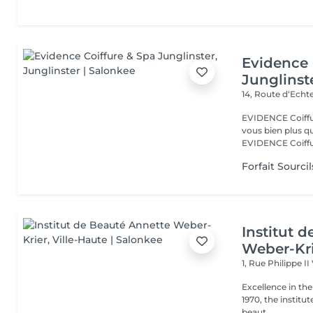
Evidence 
Junglinst
14, Route d‘Ech
EVIDENCE Coiffure 
vous bien plus qu'
EVIDENCE Coiffu.
Forfait Sourcil
Institut 
Weber-Kr
1, Rue Philippe II
Excellence in the service of beau
1970, the institut
beaut...