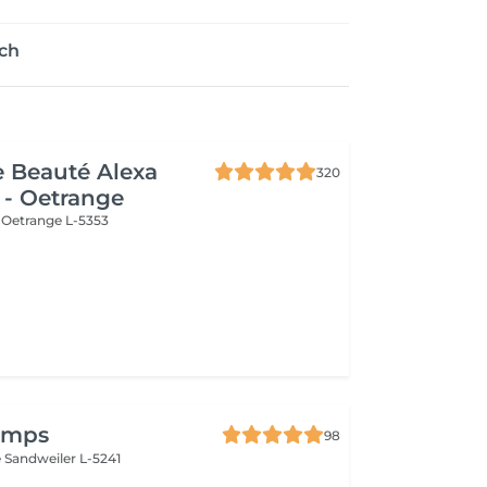
ch
de Beauté Alexa
320
 - Oetrange
e
Oetrange L-5353
temps
98
e
Sandweiler L-5241