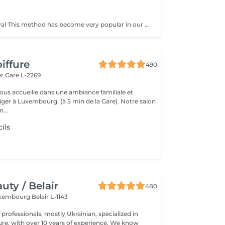
Sugar hair removal This method has become very popular in our institute. The sugar paste is 100% natural. It is based on millennial recipes from the Middle East and contains exclusively water and sugar, without any chemical, aromatic or coloring substance. The paste is hypoallergenic and does not cause skin irritation. It applies to all areas. The paste is massaged inside the follicle, it envelops the hairs, surrounds them and lubricates them. The extraction is done in the natural direction of hair growth. There is no broken hair left in the follicle. This technique does not cause redness or irritation of the skin. Non-negligible advantage is the fact that it is not necessary to have a certain length of hair as with wax, the sugar effectively removes very short hair. The sugar withdraws without tapes. We also recommend this method to teenagers for their first depilations and to people who want full hair removal, because it is much less painful than waxing.
iffure
490
er
Gare L-2269
vous accueille dans une ambiance familiale et
r à Luxembourg. (à 5 min de la Gare). Notre salon
...
ils
ty / Belair
480
xembourg Belair L-1143
professionals, mostly Ukrainian, specialized in
 with over 10 years of experience. We know