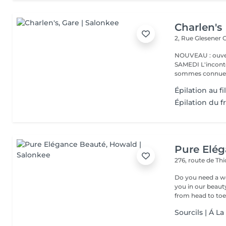
Charlen's
2, Rue Glesener
G
NOUVEAU : ouver
SAMEDI L'incontournable institut de beauté à Luxembourg. Nous
sommes connues 
Épilation au f
Épilation du f
Pure Elé
276, route de Thi
Do you need a wellness break? Treat
you in our beauty salon . Tailor-made trea
from head to toe.
Sourcils | Á L