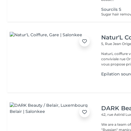
Sourcils S
Natur'L Co
5, Rue Jean Orig
NaturL coiffure 
conviviale rue Orige
vous propose prin
Epilation sourc
DARK Beau
42, rue Astrid
Lu
We are a team of 
"Russian" manicure,