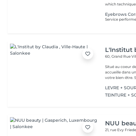
which techniques 
Eyebrows Corr
L'Institut
60, Grand Rue
Vi
Situé au coeur d
accueille dans u
vot
LEVRE + SOUR
TEINTURE + S
NUU beaut
21, rue Evy Fried