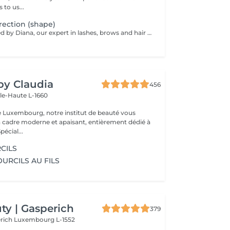
to us...
ection (shape)
Service performed by Diana, our expert in lashes, brows and hair removal, with over 10 years of experience, ensuring precision and high-quality results.
 by Claudia
456
lle-Haute L-1660
e Luxembourg, notre institut de beauté vous
n cadre moderne et apaisant, entièrement dédié à
re bien-être. Spécial...
CILS
OURCILS AU FILS
y | Gasperich
379
erich
Luxembourg L-1552