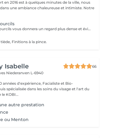
t en 2016 est à quelques minutes de la ville, nous
 dans une ambiance chaleureuse et intimiste. Notre
ourcils
Teinture cils ou sourcils vous donnera un regard plus dense et évitera l'aspect broussailleux. Réalisés avec des produits professionnels de haute gamme.
 tiède, Finitions à la pince.
y Isabelle
66
èves
Niederanven L-6940
0 années d'expérience, Facialiste et Bio-
uis spécialisée dans les soins du visage et l'art du
e KOBI...
une autre prestation
Pince
vre ou Menton