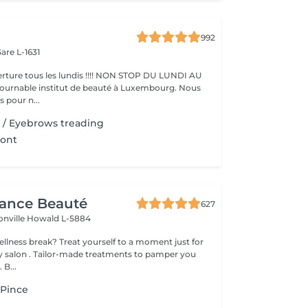
992
are L-1631
ture tous les lundis !!!! NON STOP DU LUNDI AU
pour n...
il / Eyebrows treading
ront
gance Beauté
627
onville
Howald L-5884
 yourself to a moment just for
tments to pamper you
 B...
a Pince