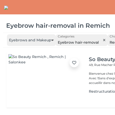
Eyebrow hair-removal
in
Remich
Categories
Cho
Eyebrows and Makeup
Eyebrow hair-removal
Re
So Beaut
49, Rue Macher
Bienvenue chez SO BEAUTY L'Excelle
Avec 15ans d'exp
accueillir dans no
Restructuratio