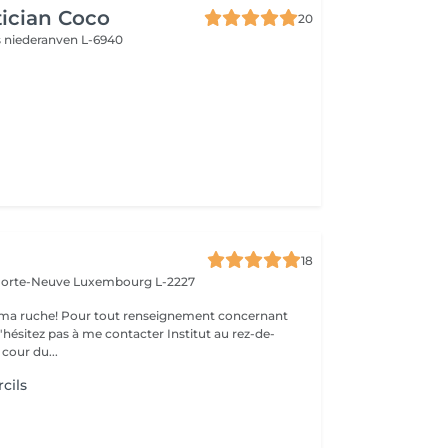
ician Coco
20
s
niederanven L-6940
18
 Porte-Neuve
Luxembourg L-2227
ma ruche! Pour tout renseignement concernant
z pas à me contacter Institut au rez-de-
cour du...
cils