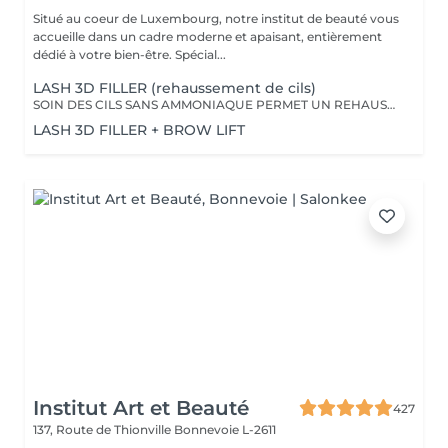
Situé au coeur de Luxembourg, notre institut de beauté vous
accueille dans un cadre moderne et apaisant, entièrement
dédié à votre bien-être. Spécial...
LASH 3D FILLER (rehaussement de cils)
SOIN DES CILS SANS AMMONIAQUE PERMET UN REHAUSSEMENT DES CILS, ETOFFEMENT DU POIL, PENETRATION DE KERATINE EN PROFONDEUR, REPARATION DES CILS ENDOMMAGES, IDEAL POUR LES YEUX SENSIBLES, CILS FINS, CASSANTS + TEINTURE
LASH 3D FILLER + BROW LIFT
Institut Art et Beauté
427
137, Route de Thionville
Bonnevoie L-2611