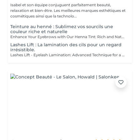
Isabel et son équipe conjuguent parfaitement beauté,
relaxation et bien-être. Les meilleures marques esthétiques et
cosmétiques ainsi que la technolo...
Teinture au henné : Sublimez vos sourcils une
couleur riche et naturelle
Enhance Your Eyebrows with Our Henna Tint: Rich and Natural Color for Perfectly Defined and Long-Lasting Brows Discover the secret to flawless eyebrows with our henna tint. Rich Color: Our henna tint provides intense, natural color that enhances your eyebrows with deep, elegant hues. Perfect Definition: The formula is designed to define your eyebrows with precision, creating a perfectly structured and harmonious shape. Exceptional Longevity: Enjoy a long-lasting color that remains vibrant and resistant, giving you a flawless look for an extended period. The tint is applied with care by our estheticians, including masters Liseta, Fatima, and Deborah, ensuring a uniform and natural result. Indulge in the luxury of perfectly defined eyebrows and highlight your gaze like never before.
Lashes Lift : La lamination des cils pour un regard
irrésistible.
Lashes Lift - Eyelash Lamination: Advanced Technique for a Stunning Gaze Discover the revolutionary Lashes Lift technique, also known as eyelash lamination, for a magnified and perfectly defined look. Technique: Lashes Lift is a sophisticated method that smooths, curls, and sets your lashes for a naturally voluminous and elongated effect. Enjoy elegant curvature that lasts for weeks without the need for mascara or an eyelash curler. Stunning Gaze: Eyelash lamination opens and enhances your eyes with perfect definition. Your lashes are lifted and set in place, creating the appearance of longer and fuller lashes that highlight your eyes spectacularly. Exceptional Longevity: This technique provides long-lasting results, with lashes remaining curled and voluminous while being resistant to moisture and other environmental factors. The Lashes Lift is meticulously performed by our expert estheticians: Liseta Fatima Francesca, ensuring a uniform and natural result. Treat yourself to the luxury of a perfectly defined gaze and let your lashes express themselves like never before.