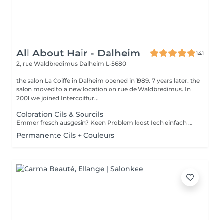
All About Hair - Dalheim
141
2, rue Waldbredimus
Dalheim L-5680
the salon La Coiffe in Dalheim opened in 1989. 7 years later, the
salon moved to a new location on rue de Waldbredimus. In
2001 we joined Intercoiffur...
Coloration Cils & Sourcils
Emmer fresch ausgesin? Keen Problem loost Iech einfach mol d Wimpern an Aaperhoer fierwen
Permanente Cils + Couleurs