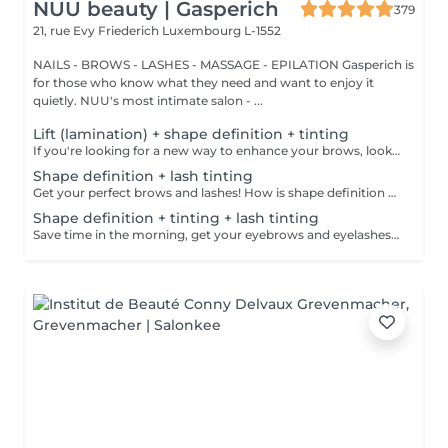
NUU beauty | Gasperich
379
21, rue Evy Friederich
Luxembourg L-1552
NAILS - BROWS - LASHES - MASSAGE - EPILATION Gasperich is
for those who know what they need and want to enjoy it
quietly. NUU's most intimate salon - ...
Lift (lamination) + shape definition + tinting
If you're looking for a new way to enhance your brows, look no further than brow lift! The specialist covers the hairs with special compositions for long-term styling and fixation. Eyebrow lamination is accompanied by coloring. As a result, the eyebrows become bright, neat and well-groomed, and the desired shape remains unchanged for a long time. How is the brow lift done? - consultation is performed - brows are washed - brow style is applied - brow set is applied - excess hair is removed with tweezers - tinting is performed - products are removed - brows are styled Age restrictions: recommended to do from 16 years. Post procedure recommendations: do not wash brows, do not go to sauna, do not put on makeup for 24 hours. Frequency: once in 6-8 weeks.
Shape definition + lash tinting
Get your perfect brows and lashes! How is shape definition + lash tinting done? - consultation is performed - brows are washed - excess hair is removed with wax - excess hair is removed with tweezers - brows are styled - lashes are washed - patches are applied - tinting is performed - patches are removed Age restrictions: recommended to do from 12 years. Post procedure recommendations: do not put makeup on the skin near the brows 4 hours after the procedure. Frequency: once in 3-4 weeks.
Shape definition + tinting + lash tinting
Save time in the morning, get your eyebrows and eyelashes done! How is the shape definition + tinting + lash tinting done? - consultation is performed - brows are washed - excess hair is removed with wax - excess hair is removed with tweezers - tinting is performed - excess paint is removed - lashes are washed - patches are applied - tinting is performed - patches are removed Age restrictions: recommended age from 14 years. Post procedure recommendations: do not wash brows and lashes, do not put on makeup for 12 hours. Frequency: once in 3-4 weeks.