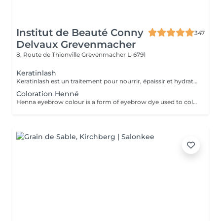
Institut de Beauté Conny
347
Delvaux Grevenmacher
8, Route de Thionville
Grevenmacher L-6791
Keratinlash
Keratinlash est un traitement pour nourrir, épaissir et hydrater les cils naturels. Unique à la kératine, les cils deviennent plus longs, plus forts et plus épais. Avec le réhaussement et/ou la teinture, votre regard sera beaucoup plus ouvert et intense.
Coloration Henné
Henna eyebrow colour is a form of eyebrow dye used to colour the skin under the hairs. The aim is to create the illusion of a thicker eyebrow, which visually fills in every space, an effect similar to permanent make-up.