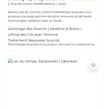
2, Rue de Canach
Waldbredimus L-5442
Beauty spa by Luzmila, Centre d'esthétique avancée vous
propose une large gamme de soins innovants et de haute
technologies, épilation laser au diode,...
Laminage des Sourcils ( Keratine & Botox )
Lifting des Cils avec Teinture
Traitement Repousse Sourcils
Technologie avancée conçue pour stimuler la croissance naturelle des poils, renforcer les follicules et redonner densité et structure à vos sourcils. Idéal pour les sourcils clairsemés ou abîmés. ce traitement agit en profondeur pour réactiver la microcirculation et favoriser une repousse durable et visible.