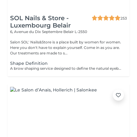
SOL Nails & Store -
253
Luxembourg Belair
6, Avenue du Dix Septembre
Belair L-2550
Salon SOL' Nails&Store is a place built by women for women.
Here you don't have to explain yourself. Come in as you are.
Our treatments are made to s...
Shape Definition
A brow shaping service designed to define the natural eyebrow line and create a cleaner, more balanced look. The treatment includes defining the brow shape and removing unwanted hair for a refined result. Result: well-defined eyebrows that frame the face beautifully. Recommended frequency: every 3 to 4 weeks.