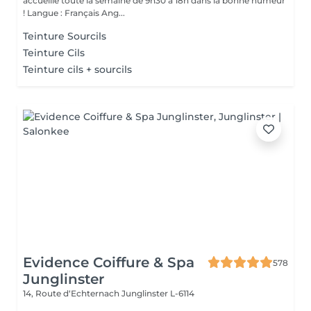
accueille toute la semaine de 9h30 à 18h dans la bonne humeur
! Langue : Français Ang...
Teinture Sourcils
Teinture Cils
Teinture cils + sourcils
Evidence Coiffure & Spa
578
Junglinster
14, Route d‘Echternach
Junglinster L-6114