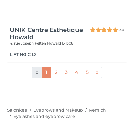
UNIK Centre Esthétique
148
Howald
4, rue Joseph Felten
Howald L-1508
LIFTING CILS
«
1
2
3
4
5
»
Salonkee
Eyebrows and Makeup
Remich
Eyelashes and eyebrow care