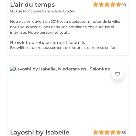
L'air du temps
98
56, rue Principale
Sandweiler L-5241
Notre salon ouvert en 2016 est à quelques minutes de la ville,
nous vous accueillons dans une ambiance chaleureuse et
intimiste. Notre personnel, tout...
Browlift ou rehaussement sourcils
Browlift est un rehaussement des sourcils et remise en forme des sourcils broussailleux. .Donnera un look différent, votre regard sera embelli. Vos sourcils doivent contenir assez de poils pour cette technique. Inclut d'office la teinture aussi. Tenue 2-3 mois.
Layoshi by Isabelle
68