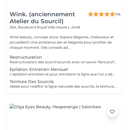
Wink. (anciennement
176
Atelier du Sourcil)
25A, Boulevard Royal
Ville-Haute L-2449
Wink beauty, concept store. Espace élégante, chaleureux et
accueillant! Une ambiance zen et élégante pour profiter de
chaque moment. Des conseils ad...
Restructuration
Restructuration des sourcil sourcils avec un savoir-faire professionnel et une analyse de la morphologie pour une ligne parfaitement ajustée à votre visage.
Epilation Entretien Mensuel
L'épilation entretien et pour entretenir la ligne que l'on a définie lors de la restructuration dans nôtres shop Wink. Il est impératif de venir avant les 8 semaines; sans cela une restructuration sera nécessaire.
Teinture Des Sourcils
Idéale pour redéfnir la ligne naturelle des sourcils, la teinture permet d'intensifier et sublimer le regard. Parfois clairemés, en manque de densité ou simplement endommagés par de trop régulières épilations, les sourcils peuvent avoir d'être travaillés pour intensifier la teinte du poil ou masquer les sourcils blancsou grisonnants.