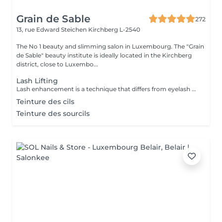
Grain de Sable
272
13, rue Edward Steichen
Kirchberg L-2540
The No 1 beauty and slimming salon in Luxembourg. The "Grain
de Sable" beauty institute is ideally located in the Kirchberg
district, close to Luxembo...
Lash Lifting
Lash enhancement is a technique that differs from eyelash perming in that a silicone form is applied to the eyelid instead of the traditional rollers: your lashes are lifted from the root upwards for a doe-eyed result, visible for 6 to 12 weeks depending on the texture of your lashes.
Teinture des cils
Teinture des sourcils