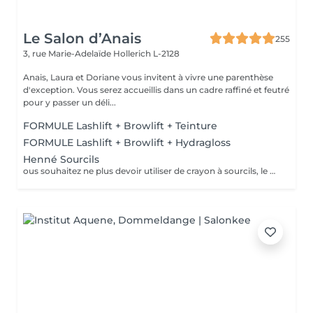
Le Salon d’Anais
255
3, rue Marie-Adelaïde
Hollerich L-2128
Anais, Laura et Doriane vous invitent à vivre une parenthèse
d'exception. Vous serez accueillis dans un cadre raffiné et feutré
pour y passer un déli...
FORMULE Lashlift + Browlift + Teinture
FORMULE Lashlift + Browlift + Hydragloss
Henné Sourcils
ous souhaitez ne plus devoir utiliser de crayon à sourcils, le henné est ce qu'il vous faut. Il s'agit d'une teinture végétale qui va colorer la peau pendant 2 semaines et teinter les sourcils pendant au moins 6 semaines. Vous obtiendrez ainsi des sourcils parfaitement redessinés de façon plus durable. Le henné peut également être la solution pour raviver un microblading entre deux retouches, ceci vous permettra de tenir un peu plus longtemps avant de refaire le microblading.