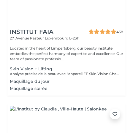
INSTITUT FAIA
458
27, Avenue Pasteur
Luxembourg L-2311
Located in the heart of Limpertsberg, our beauty institute
embodies the perfect harmony of expertise and excellence. Our
team of passionate professio...
Skin Vision + Lifting
Analyse précise de la peau avec l'appareil EF Skin Vision Chaque peau étant unique, nous analysons ensemble les besoins actuels de votre peau. L'appareil diagnostic effectue une analyse complète. Il détermine l'identité de votre peau en quelques minutes, en se basant sur 9 paramètres spécifiques: hydratation, excès de sébum, élasticité, desquamation, pores, taches pigmentaires, rides pattes d'oie, rides du front, couperose. Soin anti-âge liftant pour une peau plus ferme. Les produits pénètrent profondément grâce au, Sono Lifter qui permet également d'agir sur les cicatrices d'acné. Le relâchement de la peau, les rides et les rides d'expression sont atténuées grâce au RF Tightener. Pour raffermir et redessiner l'ovale du visage.
Maquillage du jour
Maquillage soirée