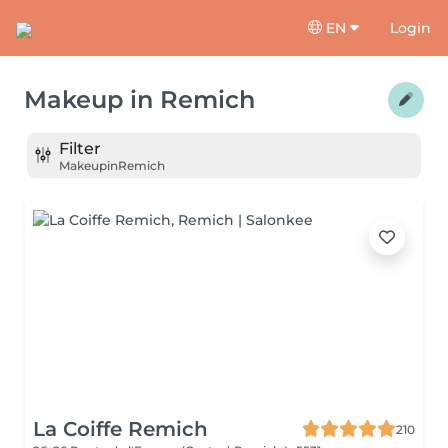
EN
Login
Makeup
in
Remich
Filter
Makeup
in
Remich
La Coiffe Remich
210