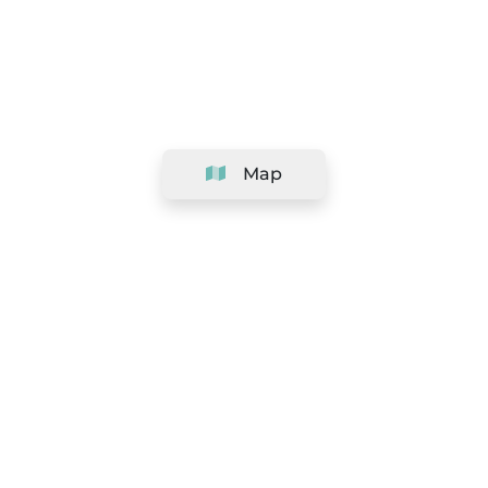
Map
Company
Support
Team
&
Careers
Information for salons
Legal