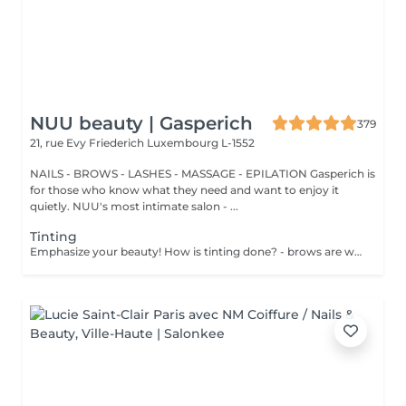
NUU beauty | Gasperich
379
21, rue Evy Friederich
Luxembourg L-1552
NAILS - BROWS - LASHES - MASSAGE - EPILATION Gasperich is
for those who know what they need and want to enjoy it
quietly. NUU's most intimate salon - ...
Tinting
Emphasize your beauty! How is tinting done? - brows are washed - tinting is performed - excess paint is removed - brows are styled Age restrictions: recommended age from 14 years. Post procedure recommendations: do not wash brows and do not put on makeup for 12 hours. Frequency: once in 3 weeks.