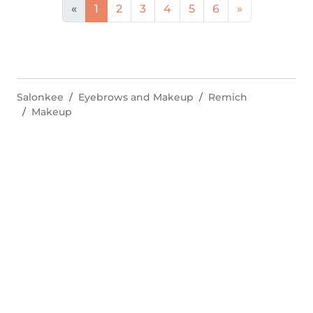
«
1
2
3
4
5
6
»
Salonkee
Eyebrows and Makeup
Remich
Makeup