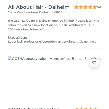
All About Hair - Dalheim
141
2, rue Waldbredimus
Dalheim L-5680
the salon La Coiffe in Dalheim opened in 1989. 7 years later, the
salon moved to a new location on rue de Waldbredimus. In
2001 we joined Intercoiffur...
Maquillage
Loost iech professionel berooden an verwinnen. Ob nemmen e klengen Alldags Look oder dach mei stark vir owes op den Tour?