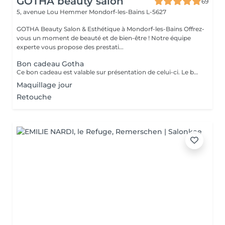
GOTHA beauty salon
69
5, avenue Lou Hemmer
Mondorf-les-Bains L-5627
GOTHA Beauty Salon & Esthétique à Mondorf-les-Bains Offrez-
vous un moment de beauté et de bien-être ! Notre équipe
experte vous propose des prestati...
Bon cadeau Gotha
Ce bon cadeau est valable sur présentation de celui-ci. Le bénéficiaire pourra librement choisir les prestations de son choix, selon ses envies et ses besoins, dans la limite du montant indiqué. Les bons cadeaux sont valables pendant une durée d’un an à compter de leur date d’émission. Pour les entreprises et les professionnels, nous proposons également des bons cadeaux personnalisés, préparés sur demande et disponibles au retrait directement au salon.
Maquillage jour
Retouche