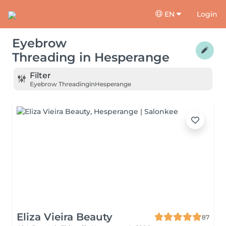
EN
Login
Eyebrow
Threading
in
Hesperange
Filter
Eyebrow Threading
in
Hesperange
Eliza Vieira Beauty
87