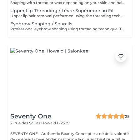
Shaping with thread or wax depending on your skin and hair type. * Restructuration des sourcils au fil ou à la cire selon votre peau et votre pilosité
Upper Lip Threading / Lèvre Supérieure au Fil
Upper lip hair removal performed using the threading technique for precise and gentle results. Ideal for sensitive skin and facial hair removal. Épilation de la lèvre supérieure réalisée à l'aide de la technique au fil pour un résultat précis et en douceur. Idéale pour les peaux sensibles et l'épilation du visage
Eyebrow Shaping / Sourcils
Professional eyebrow shaping using threading technique. The skin is cleansed before the procedure, and a soothing regenerative cream is applied afterwards. Restructuration professionnelle des sourcils au fil. La peau est nettoyée avant la procédure et une crème apaisante et régénérante est appliquée après le soin
Seventy One
28
2, rue des Scillas
Howald L-2529
SEVENTY ONE - Authentic Beauty Concept est né de la volonté
de célébrer la beauté dans sa forme la plus authentique. Situé