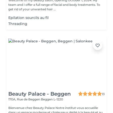
Welcome to my beauty salon, opening October 1, 2024. My
team and I offer a full range of facial and body treatments. To
get rid of your unwanted hair ...
Epilation sourcils au fil
Threading
Beauty Palace - Beggen
13
170A, Rue de Beggen
Beggen L-1220
Bienvenue chez Beauty Palace Notre institut vous accueille
dans un espace moderne et chaleureux dédié à la beauté et au