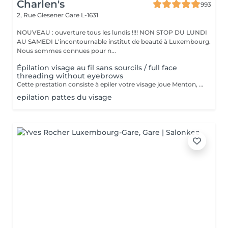
Charlen's
993
2, Rue Glesener
Gare L-1631
NOUVEAU : ouverture tous les lundis !!!! NON STOP DU LUNDI
AU SAMEDI L'incontournable institut de beauté à Luxembourg.
Nous sommes connues pour n...
Épilation visage au fil sans sourcils / full face
threading without eyebrows
Cette prestation consiste à epiler votre visage joue Menton, front et le long des oreilles les sourcils et le cou sont en extra
epilation pattes du visage