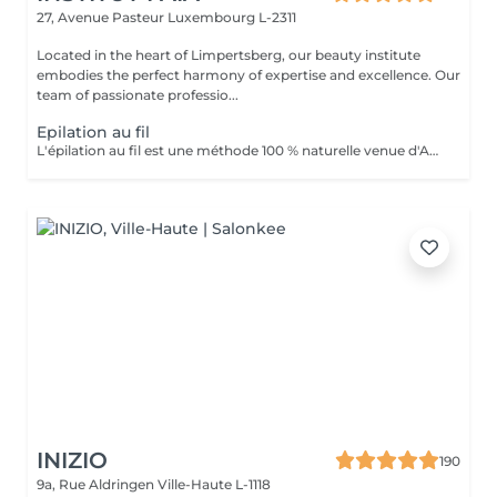
27, Avenue Pasteur
Luxembourg L-2311
Located in the heart of Limpertsberg, our beauty institute
embodies the perfect harmony of expertise and excellence. Our
team of passionate professio...
Epilation au fil
L'épilation au fil est une méthode 100 % naturelle venue d'Asie et du Moyen-Orient. Elle consiste à utiliser un fil de coton torsadé pour retirer le poil à la racine avec une grande précision. Idéale pour les zones sensibles du visage (sourcils, lèvre, menton, joues...), cette technique est douce, hygiénique et adaptée à tous les types de peau, même les plus réactives. Le fil permet de dessiner des lignes nettes et parfaitement définies tout en évitant les irritations souvent causées par la cire ou la pince. * Les avantages: Résultat net et précis Repousse plus lente et plus fine Méthode naturelle, sans produit chimique Moins de risque de poils incarnés Convient aux peaux sensibles
INIZIO
190
9a, Rue Aldringen
Ville-Haute L-1118