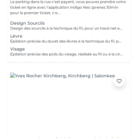
Le parking dans la rue c'est payent, vous pouvez prendre votre
ticket en ligne avec l'application Indigo Neo (prenez 30min
pour le premier ticket, c'e...
Design Sourcils
Design des sourcils à la technique du fil, pour un tracé net et harmonieux. Le service comprend la définition de la forme adaptée à votre visage, pour un résultat naturel et parfaitement structuré.
Lèvre
Épilation précise du duvet des lèvres à la technique du fil, pour un contour net et lisse. Le service assure un résultat délicat, confortable et parfaitement soigné.
Visage
Épilation précise des poils du visage, réalisée au fil ou à la cire, pour un teint net et lisse. Le service inclut la préparation et le soin de la peau, assurant un résultat confortable, soigné et durable.