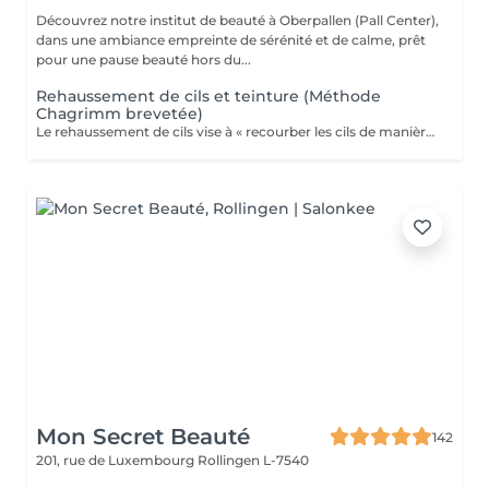
Découvrez notre institut de beauté à Oberpallen (Pall Center),
dans une ambiance empreinte de sérénité et de calme, prêt
pour une pause beauté hors du...
Rehaussement de cils et teinture (Méthode
Chagrimm brevetée)
Le rehaussement de cils vise à « recourber les cils de manière naturelle afin de les galber et leur donner un effet mascara ». Et ce, sans même utiliser votre maquillage. Cela permet d'embellir et d'ouvrir le regard tout en lui donnant de la douceur, et ce, pour une durée moyenne de six semaines. Ultra-pratique pour une routine make-up allégée et un regard perçant dès le réveil. Ne remplacera jamais l'effet mascara. SVP pour éviter toute réaction ne pas venir avec des lentilles de contact ou prévoir le nécessaire pour les retirer avant la prestation et attendre minimum 3 mois entre deux rehaussements !
Mon Secret Beauté
142
201, rue de Luxembourg
Rollingen L-7540