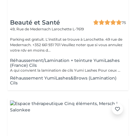
Beauté et Santé
75
49, Rue de Medernach
Larochette L-7619
Parking est gratuit. L'institut se trouve à Larochette. 49 rue de
Medernach. +352 661 931 701 Veuillez noter que si vous annulez
votre rdv en moins d...
Réhaussement/Lamination + teinture YumiLashes
(France) Cils
A qui convient la lamination de cils Yumi Lashes Pour ceux qui ont: - cils courts - cils poussant droits - cils poussant vers le bas - cils clairs - avec absence de paupière - avec paupière supérieure débordante - avec des paupières « affaissées » liées à l'âge - mener une vie active - gagner du temps - ceux qui partent en vacances, en voyage Vous obtenez des cils brillants avec une belle courbe. Un peu de magie et voila
Réhaussement YumiLashes&Brows (Lamination)
Cils