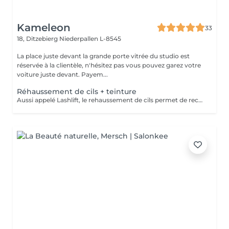
Kameleon
33
18, Ditzebierg
Niederpallen L-8545
La place juste devant la grande porte vitrée du studio est
réservée à la clientèle, n'hésitez pas vous pouvez garez votre
voiture juste devant. Payem...
Réhaussement de cils + teinture
Aussi appelé Lashlift, le rehaussement de cils permet de recourber les cils naturel dès la racine, sans extensions. La teinture elle, intensifie le résultat pour un regard ouvert naturellement. Idéal pour sublimer son regard naturel Attention : Le jour du rendez-vous, venir les yeux totalement démaquiller svp.