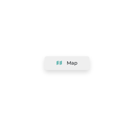
Map
Company
Support
Team
&
Careers
Information for salons