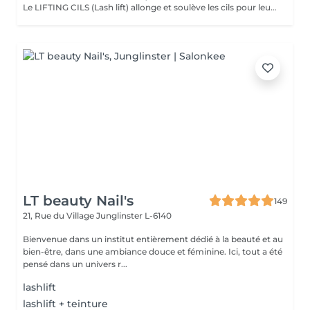
Le LIFTING CILS (Lash lift) allonge et soulève les cils pour leur donner un "effet mascara". Cela rajeunit et ouvre le regard. Convient également aux cils courts. Important: déconseillé pendant la grossesse. Retirer les lentilles avant l'intervention! Le LIFTING SOURCILS (Brow lift) dresse les poils et épaissit ainsi les sourcils. Cela permet de redéfinir la ligne des sourcils. Effet anti-âge garantit! Tenue du lifting (4-6 semaines) sans entretien
LT beauty Nail's
149
21, Rue du Village
Junglinster L-6140
Bienvenue dans un institut entièrement dédié à la beauté et au
bien-être, dans une ambiance douce et féminine. Ici, tout a été
pensé dans un univers r...
lashlift
lashlift + teinture