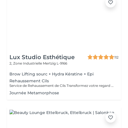
Lux Studio Esthétique
112
2, Zone Industrielle
Mertzig L-9166
Brow Lifting sourc + Hydra Kératine + Epi
Rehaussement Cils
Service de Rehaussement de Cils Transformez votre regard avec notre service de rehaussement de cils, disponible avec ou sans teinture. Notre technique avancée inclut : - *Courbure Durable* : Nous sublimons vos cils naturels en leur apportant une courbure élégante et durable. - *Option avec Teinture* : Pour un effet encore plus spectaculaire, ajoutez de la couleur à vos cils, vous libérant ainsi de l'utilisation quotidienne de mascara. - *Hydratation Incluse* : Nos traitements incluent une hydratation profonde, garantissant des cils sains et forts. ### Entretien Pour maintenir l'effet souhaité et éviter d'endommager vos cils, nous recommandons de refaire le traitement toutes les 4 à 6 semaines. Ainsi, vous assurez un regard toujours éblouissant tout en préservant la santé de vos cils. Prenez rendez-vous dès aujourd'hui et sublimez la beauté naturelle de vos yeux !
Journée Metamorphose