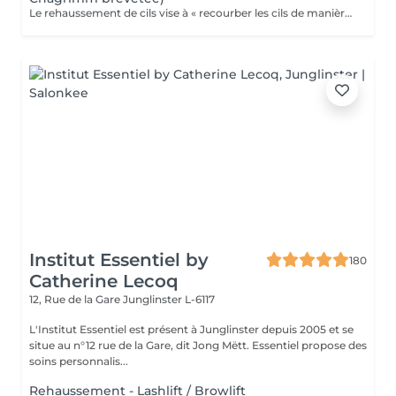
Le rehaussement de cils vise à « recourber les cils de manière naturelle afin de les galber et leur donner un effet mascara ». Et ce, sans même utiliser votre maquillage. Cela permet d'embellir et d'ouvrir le regard tout en lui donnant de la douceur, et ce, pour une durée moyenne de six semaines. Ultra-pratique pour une routine make-up allégée et un regard perçant dès le réveil. Ne remplacera jamais l'effet mascara. SVP pour éviter toute réaction ne pas venir avec des lentilles de contact ou prévoir le nécessaire pour les retirer avant la prestation et attendre minimum 3 mois entre deux rehaussements !
Institut Essentiel by
180
Catherine Lecoq
12, Rue de la Gare
Junglinster L-6117
L'Institut Essentiel est présent à Junglinster depuis 2005 et se
situe au n°12 rue de la Gare, dit Jong Mëtt. Essentiel propose des
soins personnalis...
Rehaussement - Lashlift / Browlift