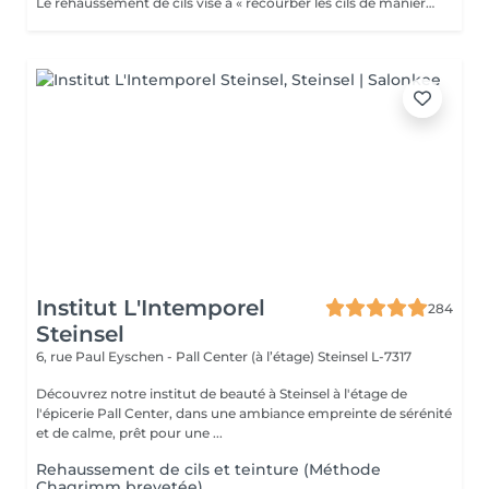
Le rehaussement de cils vise à « recourber les cils de manière naturelle afin de les galber et leur donner un effet mascara ». Et ce, sans même utiliser votre maquillage. Cela permet d'embellir et d'ouvrir le regard tout en lui donnant de la douceur, et ce, pour une durée moyenne de six semaines. Ultra-pratique pour une routine make-up allégée et un regard perçant dès le réveil. Ne remplacera jamais l'effet mascara. SVP pour éviter toute réaction ne pas venir avec des lentilles de contact ou prévoir le nécessaire pour les retirer avant la prestation et attendre minimum 3 mois entre deux rehaussements !
Institut L'Intemporel
284
Steinsel
6, rue Paul Eyschen - Pall Center (à l’étage)
Steinsel L-7317
Découvrez notre institut de beauté à Steinsel à l'étage de
l'épicerie Pall Center, dans une ambiance empreinte de sérénité
et de calme, prêt pour une ...
Rehaussement de cils et teinture (Méthode
Chagrimm brevetée)