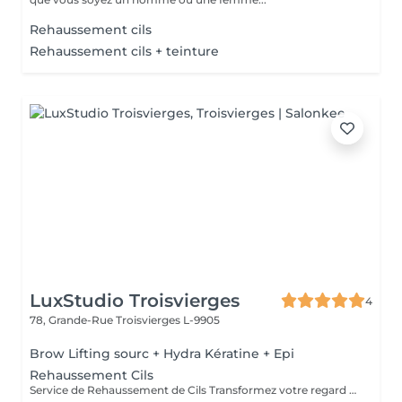
Rehaussement cils
Rehaussement cils + teinture
LuxStudio Troisvierges
4
78, Grande-Rue
Troisvierges L-9905
Brow Lifting sourc + Hydra Kératine + Epi
Rehaussement Cils
Service de Rehaussement de Cils Transformez votre regard avec notre service de rehaussement de cils, disponible avec ou sans teinture. Notre technique avancée inclut : - *Courbure Durable* : Nous sublimons vos cils naturels en leur apportant une courbure élégante et durable. - *Option avec Teinture* : Pour un effet encore plus spectaculaire, ajoutez de la couleur à vos cils, vous libérant ainsi de l'utilisation quotidienne de mascara. - *Hydratation Incluse* : Nos traitements incluent une hydratation profonde, garantissant des cils sains et forts. ### Entretien Pour maintenir l'effet souhaité et éviter d'endommager vos cils, nous recommandons de refaire le traitement toutes les 4 à 6 semaines. Ainsi, vous assurez un regard toujours éblouissant tout en préservant la santé de vos cils. Prenez rendez-vous dès aujourd'hui et sublimez la beauté naturelle de vos yeux !