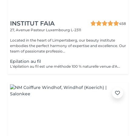
INSTITUT FAIA
458
27, Avenue Pasteur
Luxembourg L-2311
Located in the heart of Limpertsberg, our beauty institute
embodies the perfect harmony of expertise and excellence. Our
team of passionate professio...
Epilation au fil
L'épilation au fil est une méthode 100 % naturelle venue d'Asie et du Moyen-Orient. Elle consiste à utiliser un fil de coton torsadé pour retirer le poil à la racine avec une grande précision. Idéale pour les zones sensibles du visage (sourcils, lèvre, menton, joues...), cette technique est douce, hygiénique et adaptée à tous les types de peau, même les plus réactives. Le fil permet de dessiner des lignes nettes et parfaitement définies tout en évitant les irritations souvent causées par la cire ou la pince. * Les avantages: Résultat net et précis Repousse plus lente et plus fine Méthode naturelle, sans produit chimique Moins de risque de poils incarnés Convient aux peaux sensibles