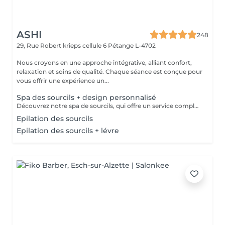
ASHI
248
29, Rue Robert krieps cellule 6
Pétange L-4702
Nous croyons en une approche intégrative, alliant confort,
relaxation et soins de qualité. Chaque séance est conçue pour
vous offrir une expérience un...
Spa des sourcils + design personnalisé
Découvrez notre spa de sourcils, qui offre un service complet pour sublimer vos sourcils. Notre protocole inclut une exfoliation douce pour préparer la peau, une hydratation nourrissante pour un confort optimal, et une épilation précise par threading pour révéler la beauté naturelle de vos sourcils. Offrez à votre regard une attention particulière et laissez-nous vous aider à obtenir des sourcils parfaitement définis et radieux.
Epilation des sourcils
Epilation des sourcils + lévre