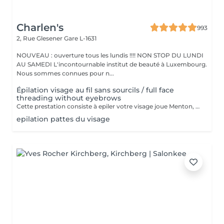
Charlen's
993
2, Rue Glesener
Gare L-1631
NOUVEAU : ouverture tous les lundis !!!! NON STOP DU LUNDI
AU SAMEDI L'incontournable institut de beauté à Luxembourg.
Nous sommes connues pour n...
Épilation visage au fil sans sourcils / full face
threading without eyebrows
Cette prestation consiste à epiler votre visage joue Menton, front et le long des oreilles les sourcils et le cou sont en extra
epilation pattes du visage