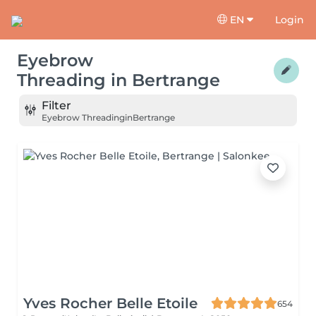
EN
Login
Eyebrow
Threading
in
Bertrange
Filter
Eyebrow Threading
in
Bertrange
Yves Rocher Belle Etoile
654