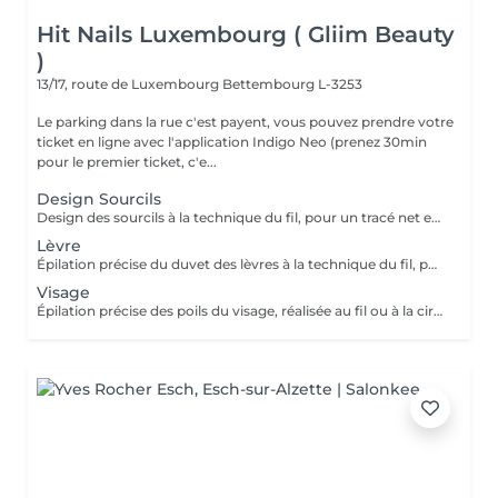
Hit Nails Luxembourg ( Gliim Beauty
)
13/17, route de Luxembourg
Bettembourg L-3253
Le parking dans la rue c'est payent, vous pouvez prendre votre
ticket en ligne avec l'application Indigo Neo (prenez 30min
pour le premier ticket, c'e...
Design Sourcils
Design des sourcils à la technique du fil, pour un tracé net et harmonieux. Le service comprend la définition de la forme adaptée à votre visage, pour un résultat naturel et parfaitement structuré.
Lèvre
Épilation précise du duvet des lèvres à la technique du fil, pour un contour net et lisse. Le service assure un résultat délicat, confortable et parfaitement soigné.
Visage
Épilation précise des poils du visage, réalisée au fil ou à la cire, pour un teint net et lisse. Le service inclut la préparation et le soin de la peau, assurant un résultat confortable, soigné et durable.