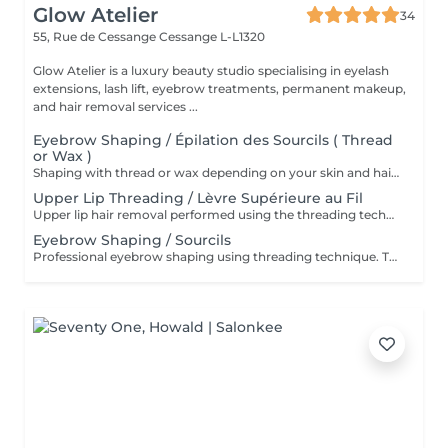
Glow Atelier
34
55, Rue de Cessange
Cessange L-L1320
Glow Atelier is a luxury beauty studio specialising in eyelash
extensions, lash lift, eyebrow treatments, permanent makeup,
and hair removal services ...
Eyebrow Shaping / Épilation des Sourcils ( Thread
or Wax )
Shaping with thread or wax depending on your skin and hair type. * Restructuration des sourcils au fil ou à la cire selon votre peau et votre pilosité
Upper Lip Threading / Lèvre Supérieure au Fil
Upper lip hair removal performed using the threading technique for precise and gentle results. Ideal for sensitive skin and facial hair removal. Épilation de la lèvre supérieure réalisée à l'aide de la technique au fil pour un résultat précis et en douceur. Idéale pour les peaux sensibles et l'épilation du visage
Eyebrow Shaping / Sourcils
Professional eyebrow shaping using threading technique. The skin is cleansed before the procedure, and a soothing regenerative cream is applied afterwards. Restructuration professionnelle des sourcils au fil. La peau est nettoyée avant la procédure et une crème apaisante et régénérante est appliquée après le soin