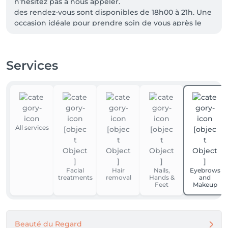
n'hésitez pas à nous appeler.

des rendez-vous sont disponibles de 18h00 à 21h. Une 
occasion idéale pour prendre soin de vous après le 
travail.

Réservez dès maintenant par téléphone.
Services
All services
Facial
Hair
Nails,
Eyebrows
treatments
removal
Hands &
and
Feet
Makeup
Beauté du Regard