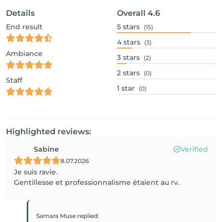
Details
Overall
4.6
End result
5
stars
(15)
4
stars
(3)
Ambiance
3
stars
(2)
2
stars
(0)
Staff
1
star
(0)
Highlighted reviews:
Sabine
Verified
8.07.2026
Je suis ravie.
Gentillesse et professionnalisme étaient au rv.
Samara Muse
replied
: