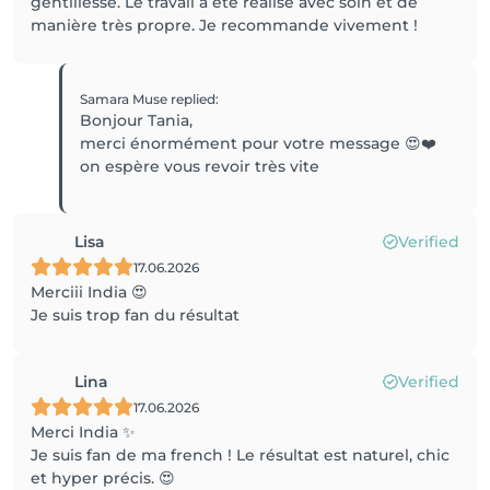
gentillesse. Le travail a été réalisé avec soin et de
manière très propre. Je recommande vivement !
Samara Muse
replied
:
Bonjour Tania,
merci énormément pour votre message 😍❤️
on espère vous revoir très vite
Lisa
Verified
17.06.2026
Merciii India 😍
Je suis trop fan du résultat
Lina
Verified
17.06.2026
Merci India ✨
Je suis fan de ma french ! Le résultat est naturel, chic
et hyper précis. 😍