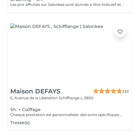
Les prix affichés sur Salonkee sont donnés à titre indicatif et correspondent aux tarifs de base. Le lavage des cheveux au bac est inclus dans le prix du brushing. Toutefois, les soins spécifiques (traitements et rituels) sont proposés en supplément, selon le diagnostic réalisé lors de votre arrivée au salon. Un devis détaillé vous sera systématiquement communiqué avant toute prestation, réalisée uniquement avec votre accord.
Maison DEFAYS
253
5, Avenue de la Libération
Schifflange L-3850
Sh. + Coiffage
Chaque prestation est personnalisée: des soins spécifiques peuvent être proposés selon les besoins de votre cuir chevelu et de vos cheveux et seront facturés en supplément.
Tresse(s)