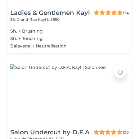
Ladies & Gentlemen Kayl
134
38, Grand-Rue
Kayl L-3650
Sh. + Brushing
Sh. + Touching
Balayage + Neutralisation
Salon Undercut by D.F.A
100
6, rue de Tétange
Kayl L-3672