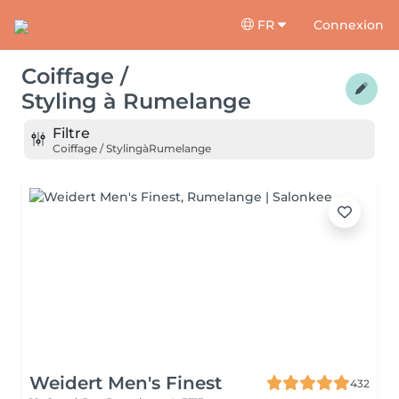
FR
Connexion
Coiffage /
Styling
à
Rumelange
Filtre
Coiffage / Styling
à
Rumelange
Weidert Men's Finest
432