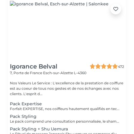
Igorance Belval
472
7, Porte de France
Esch-sur-Alzette L-4360
Nos Valeurs Le Service : L'excellence de la prestation de coiffure
est au coeur de tous nos gestes et de nos échanges avec nos
clients. L'esprit d...
Pack Expertise
Forfait EXPERTISE, nos coiffeurs hautement qualifiés en technique anglo-saxonne, en formation continu et diplômés d’une académie anglaise à Paris. Vous offre une séance d’une heure avec votre coach en suivi beauté. Ce pack inclus : 1 h de prestation Un diagnostique personnalisé Shampoing spécifique Haircare Conditioner spécifique Produit de coiffage Coupe Styling Produit de finition
Pack Styling
Le pack comprend une consultation personnalisée, le shampooing et le conditionneur spécifiques REDKEN/ SHU UEMURA , le séchage et les produits de styling REDKEN/ SHU UEMURA * Tarifs à titre indicatifs à confirmer après la consultation personnalisée établit auprès de votre coiffeur/stylist/spécialiste * La direction se réserve le droit d’apporter des modifications pour le bon fonctionnement du salon
Pack Styling + Shu Uemura
Le Rituel de massage Japonais Shu uemura se compose d'un shampooing et d'un soin d'une durée de 30 minutes pour une relaxation une une réparation intense du cheveu et ensuite le pack styling