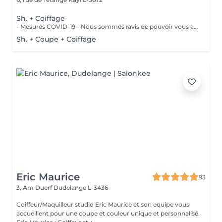
Sh. + Coiffage
- Mesures COVID-19 - Nous sommes ravis de pouvoir vous accueillir à partir du 11 mai 2020 . Dans la mesure du possible : - Réserver un jour et un créneau en semaine si vous n'avez pas de contrainte pro./perso. - Venir seul aux rendez-vous - Se présenter au salon à l'heure prévue - Porter un masque et des gants - Respecter la distanciation - Prévoyez une boisson et de la lecture si besoin - Privilégier les modes de paiements sans contact Un grand merci d'avance pour votre compréhension. Au plaisir de vous revoir très vite.
Sh. + Coupe + Coiffage
Eric Maurice
93
3, Am Duerf
Dudelange L-3436
Coiffeur/Maquilleur studio Eric Maurice et son equipe vous
accueillent pour une coupe et couleur unique et personnalisé.