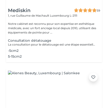
Mediskin
59
1, rue Guillaume de Machault
Luxembourg L-2111
Notre cabinet est reconnu pour son expertise en esthétique
médicale, avec un fort ancrage local depuis 2010, utilisant des
équipements de pointe pour ...
Consultation détatouage
La consultation pour le détatouage est une étape essentielle avant le traitement. Elle permet d'évaluer la taille, les couleurs et la profondeur du tatouage, ainsi que le type de peau du patient. Le professionnel explique le déroulement du traitement, le nombre de séances nécessaires et les éventuels effets secondaires. C'est aussi le moment pour poser toutes vos questions et discuter des attentes en termes de résultats
-5cm2
5-15cm2