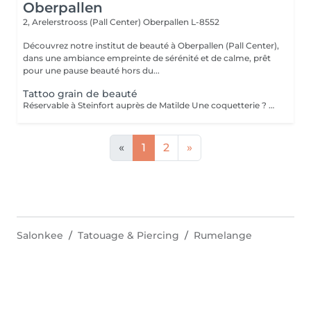
Oberpallen
2, Arelerstrooss (Pall Center)
Oberpallen L-8552
Découvrez notre institut de beauté à Oberpallen (Pall Center),
dans une ambiance empreinte de sérénité et de calme, prêt
pour une pause beauté hors du...
Tattoo grain de beauté
Réservable à Steinfort auprès de Matilde Une coquetterie ? Accentuer un grain de beauté déjà existant ? Une jolie mouche à la Maryline Monroe ? Au choix... Sans douleur, pas de retouche nécessaire ( mais comprise si besoin ), longue durée dans le temps ( jusqu'à 18 mois )
«
1
2
»
Salonkee
Tatouage & Piercing
Rumelange