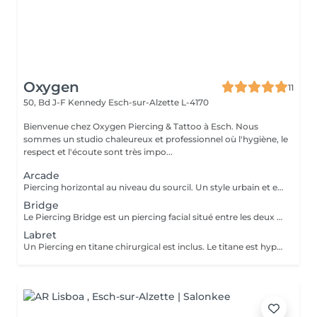
Oxygen
11
50, Bd J-F Kennedy
Esch-sur-Alzette L-4170
Bienvenue chez Oxygen Piercing & Tattoo à Esch. Nous
sommes un studio chaleureux et professionnel où l'hygiène, le
respect et l'écoute sont très impo...
Arcade
Piercing horizontal au niveau du sourcil. Un style urbain et expressif, réalisé avec un bijou courbé en titane. Pose précise adaptée à ta morphologie. Si tu souhaites te faire percer mais que tu as peur des aiguilles ou que tu souffres d'anxiété (stress, blocage), nous te demandons de bien vouloir réserver le service intitulé: <<NOM DU PIERCING (Phobie des aiguilles)>> Ce service ne côute pas plus cher. Il est simplement prévu pour des raisons d'organisation, afin que tout le monde soit à l'aise et bien accueilli(e).
Bridge
Le Piercing Bridge est un piercing facial situé entre les deux yeux à la racine du nez. Un Piercing en titane chirurgical est inclus. Le titane est hypoallergénique, léger et idéal pour les premières phases de cicatrisation. Si tu souhaites te faire percer mais que tu as peur des aiguilles ou que tu souffres d'anxiété (stress, blocage), nous te demandons de bien vouloir réserver le service intitulé: <<NOM DU PIERCING (Phobie des aiguilles)>> Ce service ne côute pas plus cher. Il est simplement prévu pour des raisons d'organisation, afin que tout le monde soit à l'aise et bien accueilli(e).
Labret
Un Piercing en titane chirurgical est inclus. Le titane est hypoallergénique, léger et idéal pour les premières phases de cicatrisation. Si tu souhaite te faire percer mais que tu as peur des aiguilles ou que tu souffres d'anxiété (stress, blocage), nous te demandons de bien vouloir réserver le service intitulé: <<NOM DU PIERCING (Phobie des aiguilles)>> Ce service ne côute pas plus cher. Il est simplement prévu pour des raisons d'organisation, afin que tout le monde soit à l'aise et bien accueilli(e).