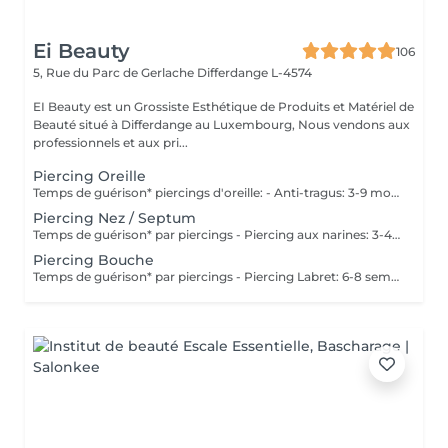
Ei Beauty
106
5, Rue du Parc de Gerlache
Differdange L-4574
EI Beauty est un Grossiste Esthétique de Produits et Matériel de
Beauté situé à Differdange au Luxembourg, Nous vendons aux
professionnels et aux pri...
Piercing Oreille
Temps de guérison* piercings d'oreille: - Anti-tragus: 3-9 mois - Piercing de conque: 3-9 mois - Daithpiercing: 3-9 mois - Piercing helix: 3-9 mois - Perçage de fumée: 3-9 mois - Piercing douillet: 3-9 mois - Piercing Tragus: 3-9 mois - Piercing du lobe de l'oreille: 4-8 semaines *Notez également qu'il est indispensable de réaliser les soins quotidiennement pour que la cicatrisation se fasse dans les meilleures conditions. *La guérison est différente d'une personne à l'autre **Si vous êtes mineur, l'autorisation parentale est obligatoire. Industriel Piercing - Sous réserve d'évaluation
Piercing Nez / Septum
Temps de guérison* par piercings - Piercing aux narines: 3-4 semaines - Piercing septum: 4-8 semaines *Notez également qu'il est indispensable de réaliser les soins quotidiennement pour que la cicatrisation se fasse dans les meilleures conditions. *La guérison est différente d'une personne à l'autre **Si vous êtes mineur, l'autorisation parentale est obligatoire.
Piercing Bouche
Temps de guérison* par piercings - Piercing Labret: 6-8 semaines - Piercing des lèvres / côté: 6-8 semaines - Piercing de la lèvre supérieure: 2-3 mois - Piercing de la langue: 4-8 semaines *Notez également qu'il est indispensable de réaliser les soins quotidiennement pour que la cicatrisation se fasse dans les meilleures conditions. *La guérison est différente d'une personne à l'autre **Si vous êtes mineur, l'autorisation parentale est obligatoire.