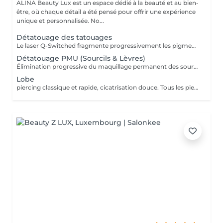
ALINA Beauty Lux est un espace dédié à la beauté et au bien-
être, où chaque détail a été pensé pour offrir une expérience
unique et personnalisée. No...
Détatouage des tatouages
Le laser Q-Switched fragmente progressivement les pigments du tatouage afin que l'organisme les élimine naturellement. Tatouages noirs Tatouages rouges Tatouages bleus Certains pigments colorés (selon leur composition) En moyenne 4 à 10 séances, espacées de 6 à 8 semaines, sont nécessaires. À LIRE AVANT VOTRE SÉANCE Évitez toute exposition au soleil et aux UV pendant les 2 semaines avant et après la séance. Informez-nous si vous prenez un traitement photosensibilisant. Traitement contre-indiqué pendant la grossesse. Le traitement ne peut pas être réalisé sur une peau infectée, brûlée ou présentant une plaie. Ne pas appliquer de rétinol, d'acides exfoliants ou de produits irritants sur la zone avant et après le traitement. Respectez un délai minimum de 6 à 8 semaines entre chaque séance.
Détatouage PMU (Sourcils & Lèvres)
Élimination progressive du maquillage permanent des sourcils et des lèvres à l'aide d'un laser Q-Switched. Le nombre de séances dépend de: la couleur du pigment la profondeur d'implantation l'ancienneté du maquillage permanent la réaction individuelle de la peau 17 En moyenne 3 à 8 séances, espacées de 6 à 8 semaines, sont nécessaires. À LIRE AVANT VOTRE SÉANCE Évitez toute exposition au soleil et aux UV pendant les 2 semaines avant et après la séance. Informez-nous si vous prenez un traitement photosensibilisant. Traitement contre-indiqué pendant la grossesse. Le traitement ne peut pas être réalisé sur une peau infectée, brûlée ou présentant une plaie. Ne pas appliquer de rétinol, d'acides exfoliants ou de produits irritants sur la zone avant et après le traitement. Respectez un délai minimum de 6 à 8 semaines entre chaque séance.
Lobe
piercing classique et rapide, cicatrisation douce. Tous les piercings sont réalisés dans le respect strict des normes d'hygiène, de sécurité et de la législation luxembourgeoise. Le matériel est stérilisé en autoclave, les gants et instruments sont à usage unique, et les bijoux utilisés sont en titane chirurgical hypoallergénique, conforme aux normes européennes. Chaque prestation comprend : *la désinfection complète de la zone, *la pose professionnelle, *les conseils personnalisés de soins et cicatrisation. Âge minimum Règlement au Luxembourg : Le piercing est autorisé à partir de 16 ans. Entre 16 et 18 ans, le client doit être accompagné d'un parent ou tuteur légal pour signer une autorisation écrite avant la séance. Aucun piercing n'est effectué en dessous de 16 ans, sans exception. Avant la séance : Ne pas consommer d'alcool, de caféine ni de médicaments fluidifiant le sang (aspirine, ibuprofène, etc.) pendant 24 h. Avoir bien mangé et dormi avant la séance. La peau doit être propre, sans maquillage ni crème. Après la séance : Ne pas toucher le piercing avec les mains sales. Nettoyer la zone 2 fois par jour avec une solution saline stérile. Éviter piscine, sauna, mer, maquillage ou parfum pendant 10 à 15 jours. Ne jamais tourner ni retirer le bijou avant la cicatrisation complète. Contre-indications : Grossesse, allaitement, diabète non stabilisé. Maladies de la peau ou infections locales. Traitements anticoagulants, immunosuppresseurs ou antibiotiques en cours. Allergies connues aux métaux.