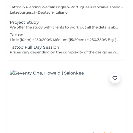
Tattoo & Piercing We talk English-Português-Francais-Español-
Letzeburgesch-Deutsch-Italiano
Project Study
We offer the study with clients to work out all the détails about their tattoo.
Tattoo
Little (10cm) = 150/200€ Médium (15/20cm) = 250/350€ Big (25cm/+) = start at 400€ Custom quotes per project! The prices vary depending on the complexity of the design as well as the área to be tattoed!
Tattoo Full Day Session
Prices vary depending on the complexity of the design as well as the área to be tattoed.