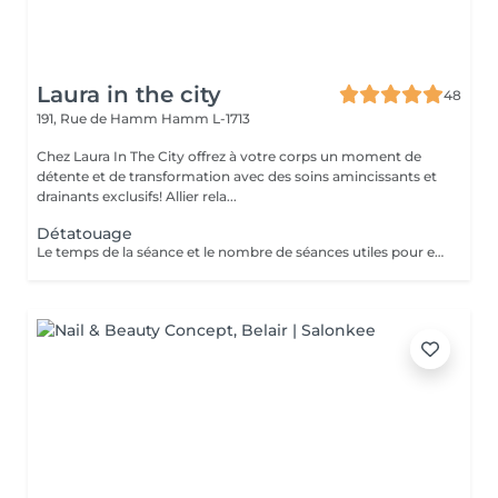
Laura in the city
48
191, Rue de Hamm
Hamm L-1713
Chez Laura In The City offrez à votre corps un moment de
détente et de transformation avec des soins amincissants et
drainants exclusifs! Allier rela...
Détatouage
Le temps de la séance et le nombre de séances utiles pour enlever le tatouage sont variables Le détatouage laser est une technique efficace qui fragmente les pigments d'encre sous la peau à l'aide de faisceaux de lumière, permettant ainsi au système immunitaire de les éliminer progressivement. Le processus nécessite généralement plusieurs séances, et son efficacité dépend de divers facteurs. Comment ça marche ? Le laser cible les particules d'encre et les chauffe pour les fragmenter en morceaux plus petits. Ces fragments sont ensuite naturellement évacués par le corps. Différents types de lasers, tels que le laser Picosure ou le laser Q-Switched, sont utilisés pour traiter efficacement différentes couleurs et profondeurs d'encre. Ce qu'il faut savoir Nombre de séances Le nombre de séances varie considérablement. Un tatouage amateur peut nécessiter 3 à 5 séances, tandis qu'un tatouage professionnel peut en exiger 4 à 12, voire plus, pour une disparition complète. Résultats progressifs L'éclaircissement de l'encre est visible après chaque séance, mais le tatouage complet s'estompe progressivement au fil du temps.