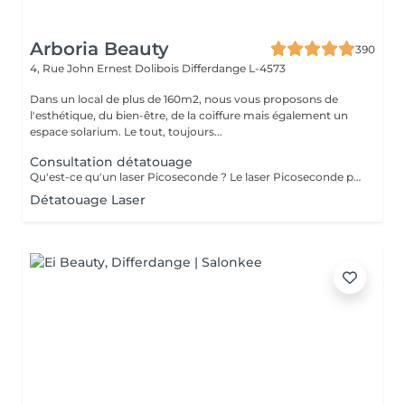
Arboria Beauty
390
4, Rue John Ernest Dolibois
Differdange L-4573
Dans un local de plus de 160m2, nous vous proposons de
l'esthétique, du bien-être, de la coiffure mais également un
espace solarium. Le tout, toujours...
Consultation détatouage
Qu'est-ce qu'un laser Picoseconde ? Le laser Picoseconde permet de délivrer une impulsion lumineuse de l'ordre de 300 picoseconde. Cette brièveté d'impulsion induit une onde de choc capable de fragmenter les pigments du tatouage. Le détatouage était jusqu'à présent réalisé avec des lasers dits «Q Switched» avec une durée d'impulsion de l'ordre de la nanoseconde, beaucoup moins efficace. - Efficace sur les tatouages noirs et de couleurs - Traitement corps, visage et maquillage permanant. - Le détatouage par laser ne laisse pas de cicatrices après le traitement ; - Les séances sont espacées de 30 à 40 jours (au lieu de 2 mois ou plus avec un laser «Q Switched») ; Il est impossible de prédire avec précision le nombre de séances nécessaires. En effet, tout dépend des facteurs sur lesquels nous n'avons aucune information avant de commencer le traitement (qualité et profondeur de l'encre, présence ou non de métaux dans les pigments)
Détatouage Laser