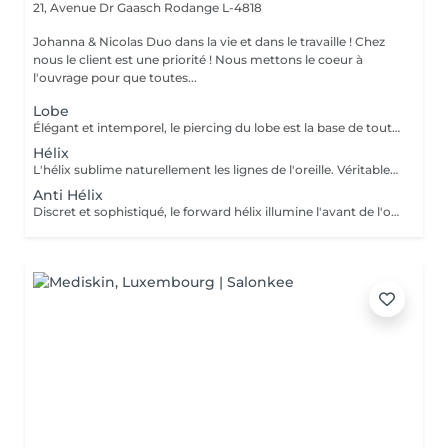
21, Avenue Dr Gaasch
Rodange L-4818
Johanna & Nicolas Duo dans la vie et dans le travaille ! Chez
nous le client est une priorité ! Nous mettons le coeur à
l'ouvrage pour que toutes...
Lobe
Élégant et intemporel, le piercing du lobe est la base de toutes les plus belles compositions. Qu'il s'agisse d'un premier piercing ou d'une nouvelle création, chaque réalisation est effectuée avec précision afin de t'offrir une expérience aussi agréable que soignée. Inclus : Bijou de première pose en titane ASTM F-136 Conseils personnalisés et suivi de cicatrisation + 5€ pour changer la couleur de ton bijou grâce à l'anodisation. Les bijoux de la vitrine sont disponibles en première pause, le prix du bijou est à ajouter à la prestation. Pour toutes demandes d'informations, merci de me contacter. Tout les mineurs doivent être accompagnés d'un tuteur légal ( parents ! ), des justificatifs d'identités seront demandés.
Hélix
L'hélix sublime naturellement les lignes de l'oreille. Véritable incontournable, il apporte une touche contemporaine et raffinée qui s'intègre parfaitement à votre style. Chaque projet est pensé en harmonie avec ton anatomie. Conseils personnalisés et suivi de cicatrisation Inclus : Bijou de première pose en titane ASTM F-136 + 5€ pour changer la couleur de ton bijou grâce à l'anodisation. Les bijoux de la vitrine sont disponibles en première pause, le prix du bijou est à ajouter à la prestation. Pour toutes demandes d'informations, merci de me contacter. Tout les mineurs doivent être accompagnés d'un tuteur légal ( parents ! ), des justificatifs d'identités seront demandés.
Anti Hélix
Discret et sophistiqué, le forward hélix illumine l'avant de l'oreille avec subtilité. Un choix idéal pour une composition délicate et résolument élégante. Conseils personnalisés et suivi de cicatrisation Inclus : Bijou de première pose en titane ASTM F-136 + 5€ pour changer la couleur de ton bijou grâce à l'anodisation. Les bijoux de la vitrine sont disponibles en première pause, le prix du bijou est à ajouter à la prestation. Pour toutes demandes d'informations, merci de me contacter. Tout les mineurs doivent être accompagnés d'un tuteur légal ( parents ! ), des justificatifs d'identités seront demandés.