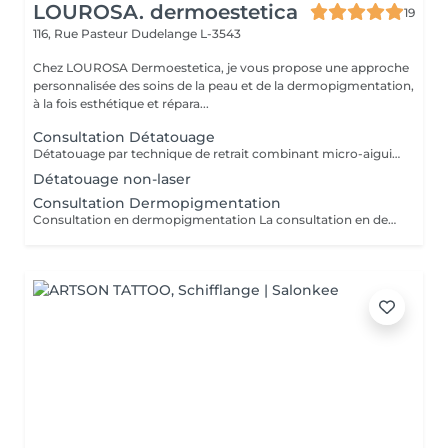
LOUROSA. dermoestetica
19
116, Rue Pasteur
Dudelange L-3543
Chez LOUROSA Dermoestetica, je vous propose une approche
personnalisée des soins de la peau et de la dermopigmentation,
à la fois esthétique et répara...
Consultation Détatouage
Détatouage par technique de retrait combinant micro-aiguilletage et solution spécifique, adaptée aux pigments difficiles à traiter au laser . La consultation est requise.
Détatouage non-laser
Consultation Dermopigmentation
Consultation en dermopigmentation La consultation en dermopigmentation est une étape essentielle avant toute prestation de traitement correctif ou reconstructeur. Elle permet de comprendre vos besoins, d'analyser la peau et de définir un protocole entièrement personnalisé en fonction de la zone à traiter, de votre carnation, de votre morphologie et du résultat souhaité. Ce rendez-vous comprend un échange approfondi sur vos attentes, une analyse précise de la zone concernée ainsi que des conseils professionnels sur la technique et l'approche les plus adaptées à votre situation. C'est également un moment privilégié pour répondre à toutes vos questions et s'assurer de l'absence de contre-indications. Le montant de la consultation est déduit du tarif de la prestation si celle-ci est réalisée dans les 2 mois suivant la consultation. Cette étape est indispensable afin de garantir un traitement sécurisé, cohérent et parfaitement adapté à votre peau et à votre objectif esthétique ou réparateur.