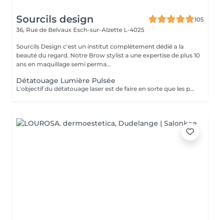
Sourcils design
105
36, Rue de Belvaux
Esch-sur-Alzette L-4025
Sourcils Design c'est un institut complètement dédié a la
beauté du regard. Notre Brow stylist a une expertise de plus 10
ans en maquillage semi perma...
Détatouage Lumière Pulsée
L'objectif du détatouage laser est de faire en sorte que les particules d'encre soient digérables par l'organisme. Ainsi le faisceau d'énergie du laser vise le pigment et permet de le faire éclater. Il va ensuite être éliminé par les globules blancs. La quantité de séances dépendra du type d'encre, de la peau et de la technique utilisée par le professionnel qui a réalisé votre tatouage des sourcils. seulement un mois apres la première séance la praticienne pourra déterminer le numéro de séances nécessaires, dans. certaines cas une seule séance suffit comme dans certains outres nous pouvons besoin de trois ou plus. Les poils peuvent temporairement devenir blancs "en raison de l'élimination des pigments" explique l'experte. Cette décoloration est courante et temporaire (en quelques jours seulement, les sourcils retrouvent leur couleur d'origine).