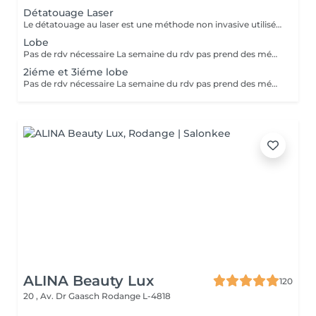
Détatouage Laser
Le détatouage au laser est une méthode non invasive utilisée pour enlever un tatouage de la peau en utilisant un laser. Ce processus est très populaire, car il permet de supprimer les tatouages de manière efficace tout en minimisant les risques de cicatrices. Le principe repose sur l'utilisation d e faisceaux lumineux qui fragmentent les pigments du tatouage.
Lobe
Pas de rdv nécessaire La semaine du rdv pas prend des médicaments, des anti-inflamatoires, des antibiotiques et de cortisone.
2iéme et 3iéme lobe
Pas de rdv nécessaire La semaine du rdv pas prend des médicaments, des anti-inflamatoires, des antibiotiques et de cortisone.
ALINA Beauty Lux
120
20 , Av. Dr Gaasch
Rodange L-4818