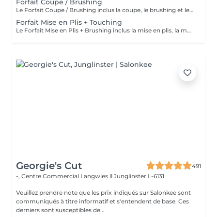
Forfait Coupe / Brushing
Le Forfait Coupe / Brushing inclus la coupe, le brushing et le shampoing. Le prix pourra varier en fonction de la longueur des cheveux. Pour tout renseignement complémentaire, n'hésitez pas à nous appeler.
Forfait Mise en Plis + Touching
Le Forfait Mise en Plis + Brushing inclus la mise en plis, la mousse et le shampoing. Le prix pourra varier en fonction de la longueur des cheveux. Pour tout renseignement complémentaire, n'hésitez pas à nous appeler.
Georgie's Cut
491
-, Centre Commercial Langwies ll
Junglinster L-6131
Veuillez prendre note que les prix indiqués sur Salonkee sont
communiqués à titre informatif et s'entendent de base. Ces
derniers sont susceptibles de...