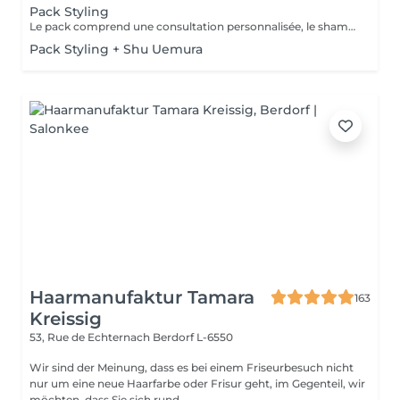
Pack Styling
Le pack comprend une consultation personnalisée, le shampooing et le conditionneur spécifiques REDKEN , le séchage et les produits de styling REDKEN * Tarifs à titre indicatifs à confirmer après la consultation personnalisée établit auprès de votre coiffeur/stylist/spécialiste * La direction se réserve le droit d’apporter des modifications pour le bon fonctionnement du salon
Pack Styling + Shu Uemura
Haarmanufaktur Tamara
163
Kreissig
53, Rue de Echternach
Berdorf L-6550
Wir sind der Meinung, dass es bei einem Friseurbesuch nicht
nur um eine neue Haarfarbe oder Frisur geht, im Gegenteil, wir
möchten, dass Sie sich rund...