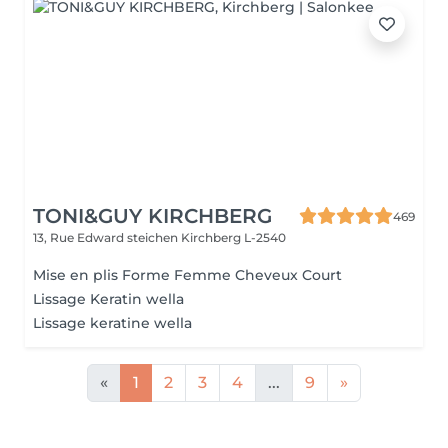
TONI&GUY KIRCHBERG
469
13, Rue Edward steichen
Kirchberg L-2540
Mise en plis Forme Femme Cheveux Court
Lissage Keratin wella
Lissage keratine wella
«
1
2
3
4
...
9
»