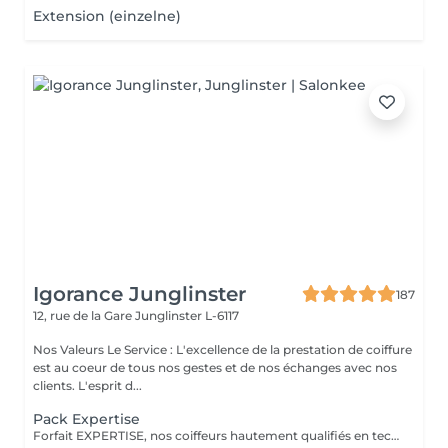
Extension (einzelne)
Igorance Junglinster
187
12, rue de la Gare
Junglinster L-6117
Nos Valeurs Le Service : L'excellence de la prestation de coiffure
est au coeur de tous nos gestes et de nos échanges avec nos
clients. L'esprit d...
Pack Expertise
Forfait EXPERTISE, nos coiffeurs hautement qualifiés en technique anglo-saxonne, en formation continu et diplômés d’une académie anglaise à Paris. Vous offre une séance d’une heure avec votre coach en suivi beauté. Ce pack inclus : 1 h de prestation Un diagnostique personnalisé Shampoing spécifique Haircare Conditioner spécifique Produit de coiffage Coupe Styling Produit de finition