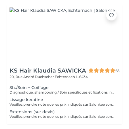
KS Hair Klaudia SAWICKA
65
20, Rue André Duchscher
Echternach L-6434
Sh./Soin + Coiffage
Diagnostique, shampooing / Soin spécifiques et fixations inclus
Lissage keratine
Veuillez prendre note que les prix indiqués sur Salonkee sont communiqués à titre informatif et s'entendent de base. Ces derniers sont susceptibles de varier selon le diagnostic réalisé à votre arrivée au salon et l'expertise du professionnel à qui vous confiez votre beauté. Dans tous les cas, un devis précis vous sera proposé et toutes réalisations de prestations seront effectuées avec votre accord. Un grand merci d'avance pour votre compréhension. Au plaisir de vous revoir très vite.
Extensions (sur devis)
Veuillez prendre note que les prix indiqués sur Salonkee sont communiqués à titre informatif et s'entendent de base. Ces derniers sont susceptibles de varier selon le diagnostic réalisé à votre arrivée au salon et l'expertise du professionnel à qui vous confiez votre beauté. Dans tous les cas, un devis précis vous sera proposé et toutes réalisations de prestations seront effectuées avec votre accord. Un grand merci d'avance pour votre compréhension. Au plaisir de vous revoir très vite.