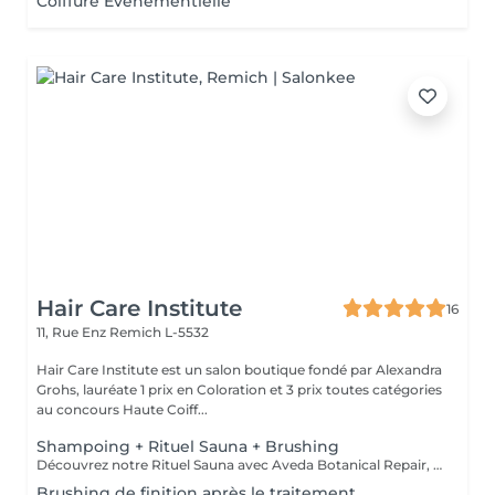
Coiffure Événementielle
Hair Care Institute
16
11, Rue Enz
Remich L-5532
Hair Care Institute est un salon boutique fondé par Alexandra
Grohs, lauréate 1 prix en Coloration et 3 prix toutes catégories
au concours Haute Coiff...
Shampoing + Rituel Sauna + Brushing
Découvrez notre Rituel Sauna avec Aveda Botanical Repair, Nutriplenish ou Scalp Solutions. Grâce à un sauna capillaire à ozone actif, la chaleur et la vapeur ouvrent la cuticule du cheveu et optimisent l'absorption des ingrédients nourrissants, laissant les cheveux plus forts, plus doux et lumineux. - Botanical Repair Répare et renforce les cheveux abîmés - Nutriplenish Hydratation profonde et douceur - Scalp Solutions Équilibre et revitalise le cuir chevelu
Brushing de finition après le traitement