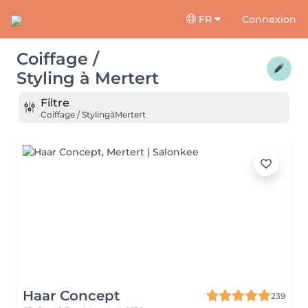
FR
Connexion
Coiffage /
Styling
à
Mertert
Filtre
Coiffage / Styling
à
Mertert
Haar Concept
239