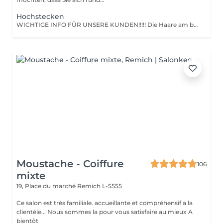
Hochstecken
WICHTIGE INFO FÜR UNSERE KUNDEN!!!!! Die Haare am besten am Abend vorher waschen und komplett trocken föhnen. Keine Spülung verwenden. Gerne ein weites Oberteil anziehen, was man anschließend gut über den Kopf ziehen kann.
Moustache - Coiffure
106
mixte
19, Place du marché
Remich L-5555
Ce salon est très familiale. accueillante et compréhensif a la
clientèle... Nous sommes la pour vous satisfaire au mieux A
bientôt