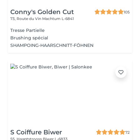
Conny's Golden Cut
105
73, Route du Vin
Machtum L-6841
Tresse Partielle
Brushing spécial
SHAMPOING-HAARSCHNITT-FÖHNEN
S Coiffure Biwer
72
55, Haaptstrooss
Biwer L-6833