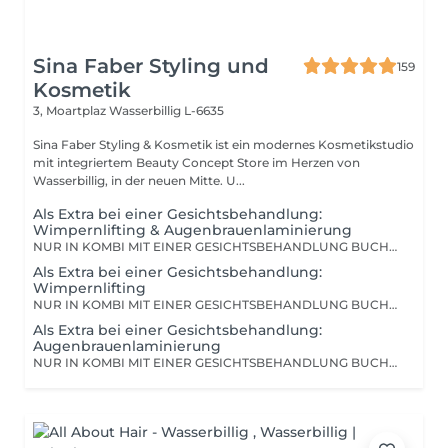
Sina Faber Styling und
159
Kosmetik
3, Moartplaz
Wasserbillig L-6635
Sina Faber Styling & Kosmetik ist ein modernes Kosmetikstudio
mit integriertem Beauty Concept Store im Herzen von
Wasserbillig, in der neuen Mitte. U...
Als Extra bei einer Gesichtsbehandlung:
Wimpernlifting & Augenbrauenlaminierung
NUR IN KOMBI MIT EINER GESICHTSBEHANDLUNG BUCHBAR! Wenn dieses Extra dazugebucht wird,liften wir die Wimpern und die Augenbrauen während der Gesichtsbehandlung. Zur Erklärung: Der Preis ist günstiger, als bei einer Einzeldienstleistung, weil wir so wesentlich weniger zeitlichen Aufwand haben. Es gilt der selbe Preis, ob mit Farbe oder ohne.
Als Extra bei einer Gesichtsbehandlung:
Wimpernlifting
NUR IN KOMBI MIT EINER GESICHTSBEHANDLUNG BUCHBAR! Wenn dieses Extra dazugebucht wird, liften wir die Wimpern während der Gesichtsbehandlung. Zur Erklärung: Der Preis ist günstiger, als bei einer Einzeldienstleistung, weil wir so wesentlich weniger zeitlichen Aufwand haben. Es gilt der selbe Preis, ob mit Farbe oder ohne.
Als Extra bei einer Gesichtsbehandlung:
Augenbrauenlaminierung
NUR IN KOMBI MIT EINER GESICHTSBEHANDLUNG BUCHBAR! Wenn dieses Extra dazugebucht wird, liften wir die Augenbrauen während der Gesichtsbehandlung. Zur Erklärung: Der Preis ist günstiger, als bei einer Einzeldienstleistung, weil wir so wesentlich weniger zeitlichen Aufwand haben. Es gilt der selbe Preis, ob mit Farbe oder ohne.