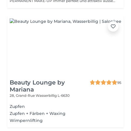
PERMANENT MAKE-UP Immer perfekt und attraktiv aussehen! Von supernatürlich bis ausdrucksstark. Wir pigmentieren mit lichtstabilen, natürlichen, mineralischen Farben one Konservierungsstoffe. Ausführliche und typgerechte Beratung zur optimalen Form und zum passenden Farbton.
Beauty Lounge by
95
Mariana
28, Grand-Rue
Wasserbillig L-6630
Zupfen
Zupfen + Färben + Waxing
Wimpernlifting