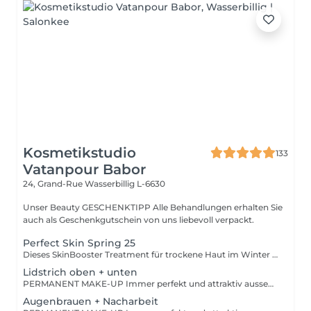
Kosmetikstudio
133
Vatanpour Babor
24, Grand-Rue
Wasserbillig L-6630
Unser Beauty GESCHENKTIPP Alle Behandlungen erhalten Sie
auch als Geschenkgutschein von uns liebevoll verpackt.
Perfect Skin Spring 25
Dieses SkinBooster Treatment für trockene Haut im Winter ist Ihr perfekter einstieg in den Sommer. Starten Sie das Jahr mit Ihrem persönlichem Sommerglow und strahlen Sie mit der Sonne um die Wette.
Lidstrich oben + unten
PERMANENT MAKE-UP Immer perfekt und attraktiv aussehen! Von supernatürlich bis ausdrucksstark. Wir pigmentieren mit lichtstabilen, natürlichen, mineralischen Farben one Konservierungsstoffe. Ausführliche und typgerechte Beratung zur optimalen Form und zum passenden Farbton.
Augenbrauen + Nacharbeit