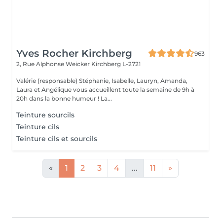
Yves Rocher Kirchberg
963
2, Rue Alphonse Weicker
Kirchberg L-2721
Valérie (responsable) Stéphanie, Isabelle, Lauryn, Amanda,
Laura et Angélique vous accueillent toute la semaine de 9h à
20h dans la bonne humeur ! La...
Teinture sourcils
Teinture cils
Teinture cils et sourcils
«
1
2
3
4
...
11
»