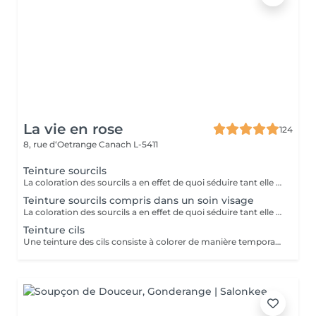
La vie en rose
124
8, rue d‘Oetrange
Canach L-5411
Teinture sourcils
La coloration des sourcils a en effet de quoi séduire tant elle met les yeux en valeur : elle permet, avec un temps de pose très court, de définir une jolie ligne et de créer une impression de sourcils fournis, à la couleur intense, le tout pour une tenue d'environ trois semaines.
Teinture sourcils compris dans un soin visage
La coloration des sourcils a en effet de quoi séduire tant elle met les yeux en valeur : elle permet, avec un temps de pose très court, de définir une jolie ligne et de créer une impression de sourcils fournis, à la couleur intense, le tout pour une tenue d'environ trois semaines.
Teinture cils
Une teinture des cils consiste à colorer de manière temporaire, entre 3 semaines à un mois, les cils tout en les gainant afin de faire ressortir leur couleur sans utiliser de maquillage. (Une teinture pour les cils ne peut cependant pas reproduire les effets d un mascara volume ou ayant pour but d allonger les cils. Dans ce cas, il est recommandé d appliquer du mascara sur les cils par-dessus la teinture pour les cils.)