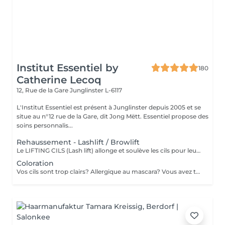
Institut Essentiel by
180
Catherine Lecoq
12, Rue de la Gare
Junglinster L-6117
L'Institut Essentiel est présent à Junglinster depuis 2005 et se
situe au n°12 rue de la Gare, dit Jong Mëtt. Essentiel propose des
soins personnalis...
Rehaussement - Lashlift / Browlift
Le LIFTING CILS (Lash lift) allonge et soulève les cils pour leur donner un "effet mascara". Cela rajeunit et ouvre le regard. Convient également aux cils courts. Important: déconseillé pendant la grossesse. Retirer les lentilles avant l'intervention! Le LIFTING SOURCILS (Brow lift) dresse les poils et épaissit ainsi les sourcils. Cela permet de redéfinir la ligne des sourcils. Effet anti-âge garantit! Tenue du lifting (4-6 semaines) sans entretien
Coloration
Vos cils sont trop clairs? Allergique au mascara? Vous avez teint vos cheveux et vos sourcils sont trop clairs? Donnez de l'intensité à votre regard et adaptez la couleur selon votre look. Un masque hydratant et un massage relaxant vous sera propser pendant la pose de la couleur. Un petit moment de détente à ne pas rater. Tenue de la couleur 3-4 semaines