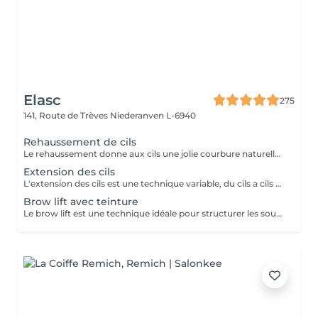
Elasc
275
141, Route de Trèves
Niederanven L-6940
Rehaussement de cils
Le rehaussement donne aux cils une jolie courbure naturelle afin d'ouvrir le regard. La kératine apporte aux cils résistance, solidité et vitalité. Misencil est une gamme de produits spécifique pour le contour de l'oeil. Tenue : environ 5 semaines.
Extension des cils
L'extension des cils est une technique variable, du cils a cils pour un effect très discret. Le 2D un effect naturel mais plus dense et le 3D va donner un effect volume. Nous proposons après chaque pose complète au deuxième rendez-vous de faire un remplissage par contre a votre troisième passage de faire une dépose suivi d'une pose complète afin de ne pas abîmer vos cils et d'avoir toujours un résultat parfait. Pour celle encore hésitante ou ayant peur d'être allergique on vous propose de réserver un entretien préalable afin d'en discuter ensemble et de vous mettre quel que cils pour que vous puissiez voir comment vous réagissez.
Brow lift avec teinture
Le brow lift est une technique idéale pour structurer les sourcils ainsi que pour les rendre plus volumineux. Tenue : environ 5 semaines.