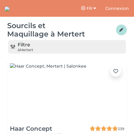
FR
Connexion
Sourcils et
Maquillage
à
Mertert
Filtre
à
Mertert
Haar Concept
239