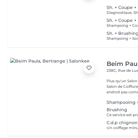
Sh. + Coupe +
Sh. + Coupe +
Shampoing + Co
Sh. + Brushin
Shampoing + Soi
Beim Pau
238C, Rue de L
Plus qu'un Salon 
Salon de Coiffur
endroit pas comm
Shampooing +
Brushing
C.d.p chignon
Un coiffage min