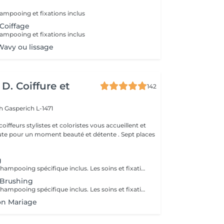
ampooing et fixations inclus
 Coiffage
ampooing et fixations inclus
avy ou lissage
D. Coiffure et
142
ch
Gasperich L-1471
oiffeurs stylistes et coloristes vous accueillent et
 pour un moment beauté et détente . Sept places
g
Diagnostique & Shampooing spécifique inclus. Les soins et fixations seront ajoutés si besoin.
 Brushing
Diagnostique & Shampooing spécifique inclus. Les soins et fixations seront ajoutés si besoin. Un supplément de 3,90 euros sera appliqué sur la coupe en cas de changement / transformation.
on Mariage