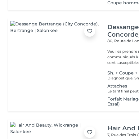
Coupe homme (
Dessange 
Concorde
80, Route de L
Veuillez prendre 
communiqués à ti
sont susceptibles
Sh. + Coupe +
Attaches
Forfait Maria
Essai)
Hair And 
7, Rue des Trois