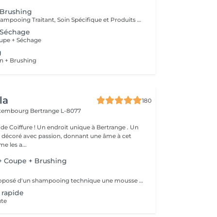
 Brushing
Diagnostique, Shampooing Traitant, Soin Spécifique et Produits Coiffants inclus
 Séchage
upe + Séchage
g
n + Brushing
la
180
uxembourg
Bertrange L-8077
de Coiffure ! Un endroit unique à Bertrange . Un
e décoré avec passion, donnant une âme à cet
e les a...
 Coupe + Brushing
Ce service est proposé d'un shampooing technique une mousse et laque de finition
 rapide
ute