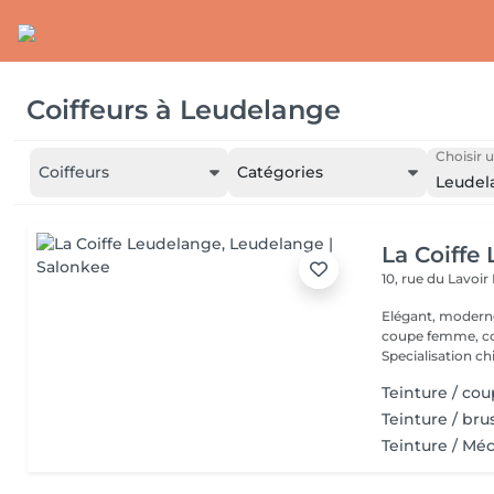
Coiffeurs
à
Leudelange
Choisir u
Coiffeurs
Catégories
Leudel
La Coiffe
10, rue du Lavoir
Elégant, moderne et convivial Co
coupe femme, coule
Specialisation ch
Teinture / co
Teinture / br
Teinture / Mé