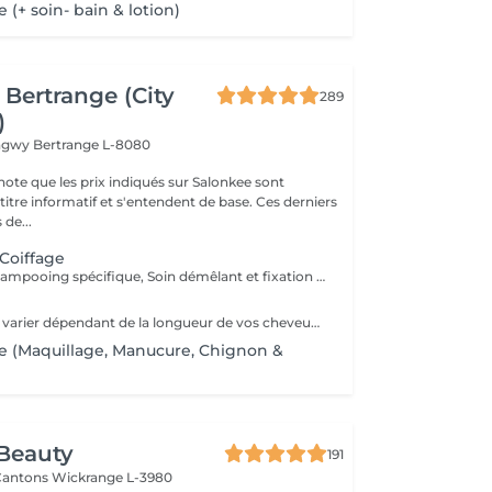
+ soin- bain & lotion)
Bertrange (City
289
)
ongwy
Bertrange L-8080
note que les prix indiqués sur Salonkee sont
tre informatif et s'entendent de base. Ces derniers
 de...
 Coiffage
Diagnostique, Shampooing spécifique, Soin démêlant et fixation inclus. Veuillez prendre note que les prix indiqués sur Salonkee sont communiqués à titre informatif et s'entendent de base. Ces derniers sont susceptibles de varier selon le diagnostic réalisé à votre arrivée au salon et l'expertise du professionnel à qui vous confiez votre beauté. Dans tous les cas, un devis précis vous sera proposé et toutes réalisations de prestations seront effectuées avec votre accord.
Le tarif final peut varier dépendant de la longueur de vos cheveux ainsi que des soins et produits utilisés.
ge (Maquillage, Manucure, Chignon &
Beauty
191
 Cantons
Wickrange L-3980