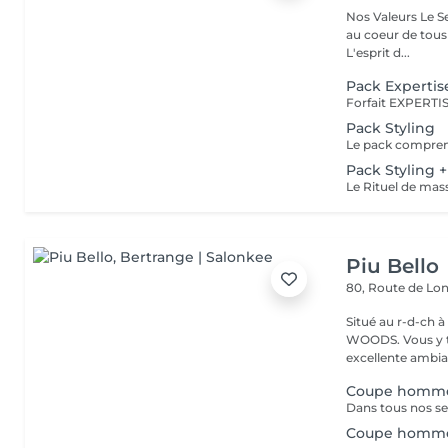
Nos Valeurs Le Service : L'excellence de la prestation de coiffure est
au coeur de tous
L'esprit d...
Pack Expertis
Pack Styling
Pack Styling 
Piu Bello
80, Route de L
Situé au r-d-ch à côté de CA
WOODS. Vous y trouvez un service soigné et professionnel dans une
excellente ambia
Coupe homm
Coupe homme