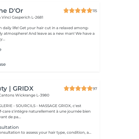
che D'Or
115
a Vinci
Gasperich L-2681
 daily life! Get your hair cut in a relaxed among-
 atmosphere! And leave as a new man! We have a
...
e
use
ty | GRIDX
97
 Cantons
Wickrange L-3980
E - SOURCILS - MASSAGE GRIDX, c'est
elf-care s'intègre naturellement à une journée bien
ant de pa...
nsultation
A personalized consultation to assess your hair type, condition, and goals helping us recommend the perfect treatments, color, or cut to suit your style and lifestyle.