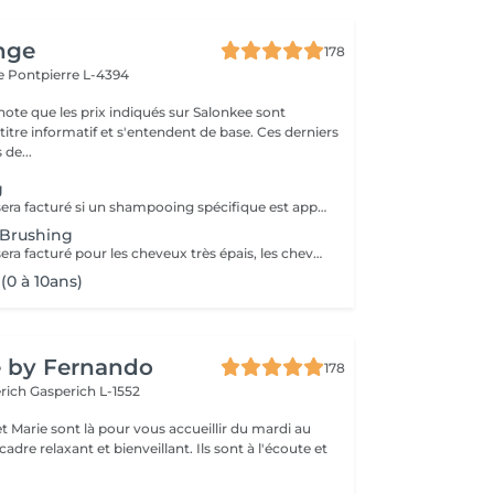
nge
178
le
Pontpierre L-4394
note que les prix indiqués sur Salonkee sont
tre informatif et s'entendent de base. Ces derniers
 de...
g
Un supplément sera facturé si un shampooing spécifique est appliqué (avec votre accord).
 Brushing
Un supplément sera facturé pour les cheveux très épais, les chevelures très longues et denses ou si un shampooing spécifique est appliqué (avec votre accord).
(0 à 10ans)
e by Fernando
178
erich
Gasperich L-1552
t Marie sont là pour vous accueillir du mardi au
axant et bienveillant. Ils sont à l'écoute et