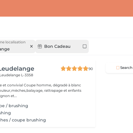
ne localisation
Bon Cadeau
ange
 Leudelange
Search
90
Leudelange L-3358
upe homme, dégradé à blanc
ur,mèches,balayage, rattrapage et enfants
ignon et...
upe / brushing
ushing
ches / coupe brushing