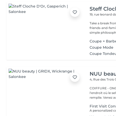
Steff Clo
19, rue leonard d
Take a break from
friends-and-family
simple philosophy
Coupe + Barb
Coupe Mode
Coupe Tonde
NUU beau
4, Rue des Trois
COIFFURE - ONGLERI
l'endroit où le s
remplie. Venez av
First Visit Co