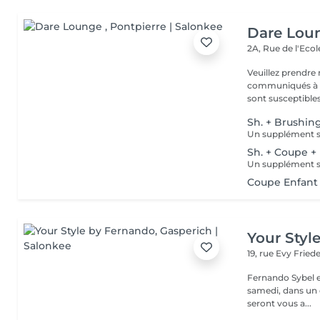
Dare Lou
2A, Rue de l'Eco
Veuillez prendre 
communiqués à ti
sont susceptibles
Sh. + Brushin
Sh. + Coupe +
Coupe Enfant 
Your Styl
19, rue Evy Fried
Fernando Sybel e
samedi, dans un cadre rel
seront vous a...