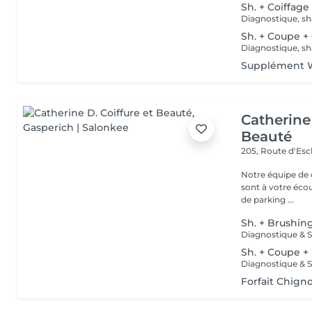
Sh. + Coiffage
Diagnostique, sh
Sh. + Coupe +
Diagnostique, sh
Supplément W
Catherine 
Beauté
205, Route d'Es
Notre équipe de c
sont à votre écoute
de parking ...
Sh. + Brushin
Sh. + Coupe +
Forfait Chign