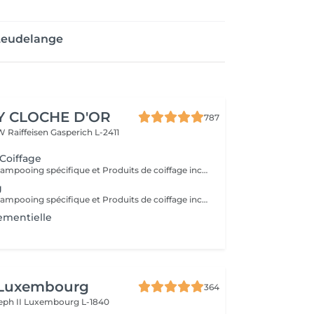
 Leudelange
Y CLOCHE D'OR
787
W Raiffeisen
Gasperich L-2411
 Coiffage
Diagnostique, Shampooing spécifique et Produits de coiffage inclus.
g
Diagnostique, Shampooing spécifique et Produits de coiffage inclus.
ementielle
 Luxembourg
364
eph II
Luxembourg L-1840