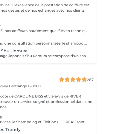
 nos gestes et de nos échanges avec nos clients.
e
Forfait EXPERTISE, nos coiffeurs hautement qualifiés en technique anglo-saxonne, en formation continu et diplômés d’une académie anglaise à Paris. Vous offre une séance d’une heure avec votre coach en suivi beauté. Ce pack inclus : 1 h de prestation Un diagnostique personnalisé Shampoing spécifique Haircare Conditioner spécifique Produit de coiffage Coupe Styling Produit de finition
Le pack comprend une consultation personnalisée, le shampooing et le conditionneur spécifiques REDKEN , le séchage et les produits de styling REDKEN * Tarifs à titre indicatifs à confirmer après la consultation personnalisée établit auprès de votre coiffeur/stylist/spécialiste * La direction se réserve le droit d’apporter des modifications pour le bon fonctionnement du salon
+ Shu Uemura
Le Rituel de massage Japonais Shu uemura se compose d'un shampooing et d'un soin d'une durée de 30 minutes pour une relaxation une une réparation intense du cheveu et ensuite le pack styling
287
ongwy
Bertrange L-8060
ROLINE BISS et vis-â-vis de RIVER
nce...
e
Dans tous nos services, le Shampoing et Finition (L`OREAL)sont compris.
s Trendy