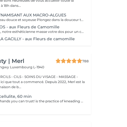
e sont heureuses de vous accueillir toute la
à 18h dans...
NAMISANT AUX MACRO-ALGUES
Retrouvez une peau douce et soyeuse Plongez dans la douceur tropicale dIndonésie à travers les notes épicées des huiles essentielles de Girofle et de Muscade. Ce gommage aux effluves chauds et naturels vous transporte tout en exfoliant délicatement votre peau : elle est douce, lumineuse et satinée.
 - aux Fleurs de Camomille
Le temps du soin, notre esthéticienne masse votre dos pour un confort sans précédent.
 GACILLY - aux Fleurs de camomille
y | Merl
788
Longwy
Luxembourg L-1940
CILS - CILS - SOINS DU VISAGE - MASSAGE -
aison de b...
ellulite, 60 min
The professional hands you can trust! is the practice of kneading or manipulating a person's muscles and other soft-tissue in order to reduce stress, reduce muscle pain, increase relaxation and improve the work of the immune system. Benefits of getting an anti-cellulite massage: - improves blood circulation - congestion in the skin goes away - metabolic processes in cells and tissues are activated - muscles and tissues are saturated with oxygen and minerals - skin becomes smooth and elastic How is massage anti-cellulite done? - back is massaged - arms are massaged - legs are massaged - belly is massaged Age restrictions: recommended to do from 16 years. Post procedure recommendations: do not do sport and any sharp movements for 2-3 hours after the procedure. Frequency: 2-3 times per week, 10 times in total. Repeat once in 3-6 months.