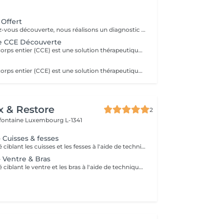
 Offert
Lors de ce rendez-vous découverte, nous réalisons un diagnostic personnalisé de votre silhouette et de vos objectifs. Ensemble, nous identifions les solutions les plus adaptées (cryolipolyse, remodelage, cryothérapie, etc.) pour atteindre vos résultats. Sans engagement une première étape offerte pour comprendre votre corps et vous guider efficacement.
ce CCE Découverte
La cryothérapie corps entier (CCE) est une solution thérapeutique non médicamenteuse par le froid. Elle utilise l'action du froid en produisant un effet antalgique et anti-inflammatoire sur tout le corps dans de nombreux domaines : médical, sportif, bien-être et esthétique.
La cryothérapie corps entier (CCE) est une solution thérapeutique non médicamenteuse par le froid. Elle utilise l'action du froid en produisant un effet antalgique et anti-inflammatoire sur tout le corps dans de nombreux domaines : médical, sportif, bien-être et esthétique.
x & Restore
2
efontaine
Luxembourg L-1341
- Cuisses & fesses
Un soin spécialisé ciblant les cuisses et les fesses à l'aide de techniques de massage intensives destinées à stimuler la circulation et à agir sur les tissus sous-jacents. Ce traitement contribue à améliorer l'apparence de la peau, à soutenir la tonicité des tissus et à procurer une sensation de peau plus lisse et revitalisée.
 - Ventre & Bras
Un soin spécialisé ciblant le ventre et les bras à l'aide de techniques de massage ciblées destinées à stimuler la circulation et à soutenir l'apparence naturelle de la peau. Ce traitement intensif aide à améliorer la tonicité des tissus, affiner le grain de peau et laisser la peau plus souple, plus douce et agréablement rafraîchie.