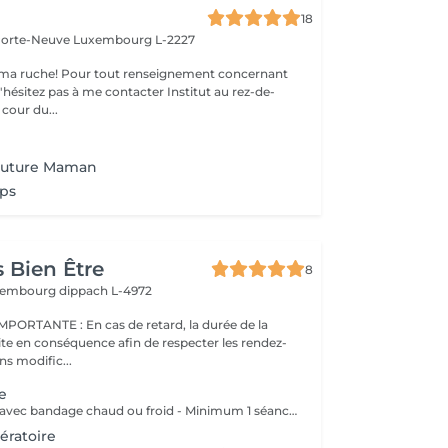
18
 Porte-Neuve
Luxembourg L-2227
ma ruche! Pour tout renseignement concernant
z pas à me contacter Institut au rez-de-
cour du...
Future Maman
ps
 Bien Être
8
uxembourg
dippach L-4972
s de retard, la durée de la
ite en conséquence afin de respecter les rendez-
ns modific...
e
- Pressothérapie avec bandage chaud ou froid - Minimum 1 séance par semaine Bienfaits : - Stimule la circulation sanguine et lymphatique - Réduit la rétention d'eau et les gonflements - Soulage les jambes lourdes et fatiguées - Aide à diminuer l'apparence de la cellulite - Favorise la récupération après une chirurgie esthétique - Améliore le confort despersonnes souffrant de lipdème
ératoire