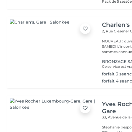
Charlen's
2, Rue Glesener
G
NOUVEAU : ouver
SAMEDI L'incontournable institut de beauté à Luxembourg. Nous
sommes connues 
BRONZAGE S
forfait 3 seanc
forfait 4 seanc
Yves Roc
Gare
33, Avenue de la
Stephanie (respo