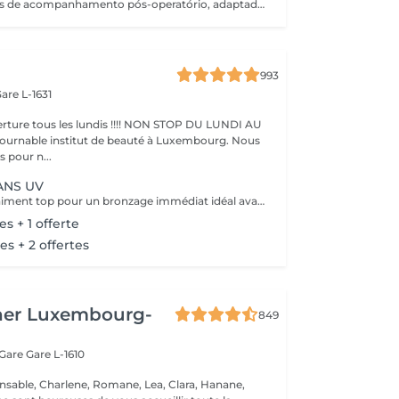
Pack de 5 sessões de acompanhamento pós-operatório, adaptadas às necessidades da recuperação. As sessões devem ser realizadas com um intervalo mínimo de 2 dias entre cada uma, para respeitar o processo de cicatrização e otimizar os resultados.
993
are L-1631
ture tous les lundis !!!! NON STOP DU LUNDI AU
pour n...
ANS UV
Ce service est vraiment top pour un bronzage immédiat idéal avant vos vacances ou avant une soirée ;) Nous vous conseillons de faire un gommage la veille du soin et de porter des vêtements amples noirs. Selon votre peau, cela tient environ 1 semaine à 10 Jours! AVANT Exfolier votre peau en profondeur, puis hydrater généreusement 24h avant d'appliquer votre autobronzant, en insistant bien sur les coudes, genoux, chevilles et les zones sensibles. Épiler ou raser dans les 48h avant application afin que les pores de la peau soient fermés. Des points noirs pourraient apparaître si votre peau n'est pas nette lors de l'application. Ne pas appliquer de crème hydratante, parfum, déodorant ou maquillage le jour même de l'application cela pourrait obstruer les pores de la peau et faire apparaître des points noirs. APRÈS Porter des vêtement amples de couleur foncée les vêtements près du corps ou sous-vêtements pourraient faire des marques, porter des chaussures larges. Hydrater quotidiennement votre peau les jours suivant l'application ou utiliser un autobronzant progressif pour entretenir votre bronzage et le faire durer plus longtemps. Après 5 jours, exfolier quotidiennement votre peau à l'aide d'un exfoliant doux afin d'aider votre peau à absorber plus facilement votre crème hydratante, et garder un joli bronzage. Cela permet aussi au bronzage de s'estomper progressivement et uniformément.
es + 1 offerte
es + 2 offertes
her Luxembourg-
849
 Gare
Gare L-1610
nsable, Charlene, Romane, Lea, Clara, Hanane,