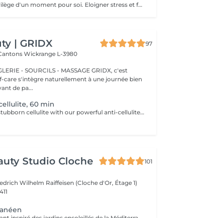
S'accorder le privilège d'un moment pour soi. Eloigner stress et fatigue. Profiter sans retenue des bienfaits énergisants d'un soin de remise en forme.
ty | GRIDX
97
 Cantons
Wickrange L-3980
E - SOURCILS - MASSAGE GRIDX, c'est
elf-care s'intègre naturellement à une journée bien
ant de pa...
ellulite, 60 min
Say goodbye to stubborn cellulite with our powerful anti-cellulite massage! This intensive treatment uses firm, targeted techniques to stimulate circulation, break down fat deposits, and smooth the skin's texture. By enhancing lymphatic flow and increasing metabolism, it visibly reduces the appearance of dimples and improves overall skin tone. Ideal as part of a body contouring plan. Age restrictions: recommended to do from 16 years. Post procedure recommendations: do not do sport and any sharp movements for 2-3 hours after the procedure. Frequency: 2-3 times per week, 10 times in total. Repeat once in 3-6 months.
auty Studio Cloche
101
edrich Wilhelm Raiffeisen (Cloche d'Or, Étage 1)
411
ranéen
Un rituel revitalisant inspiré des jardins ensoleillés de la Méditerranée. L'exfoliation au sucre élimine les cellules mortes et révèle une peau douce et lumineuse, tandis qu'un massage relaxant aux notes d'orange douce, de mandarine et de fleur d'oranger procure une profonde sensation de bien-être. Une véritable parenthèse de fraîcheur qui réveille le corps et les sens.