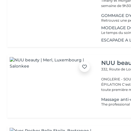
Tiffany et Morgan
semaine de 9h30 
GOMMAGE DY
MODELAGE DOS
ESCAPADE A LA
NUU beaut
332, Route de 
ONGLERIE - SOUR
ÉPILATION C'est ici que tout a commencé. Depuis 2022, Merl est la
toute première m
Massage anti-c