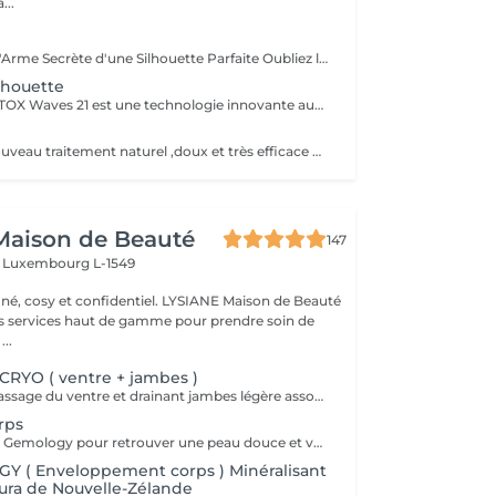
...
r
Wonder Vigor : L'Arme Secrète d'une Silhouette Parfaite Oubliez les méthodes ordinaires. Wonder Vigor est la première et unique technologie au monde à fusionner thermogenèse intelligente et contraction musculaire hélicoïdale pour détruire la graisse et sculpter le corps avec une précision chirurgicale sans bistouri, sans douleur, sans compromis. Propulsé par Thermodexia, un brevet exclusif, ce système agit en profondeur pour des résultats visibles, mesurables, et inégalés. Une expérience ultra-confortable, des effets immédiats et durables parce que votre corps mérite l'excellence absolue. Exclusivement chez nous. Parce que le génie ne se partage pas. Prêt à transformer votre corps ? Venez vivre l'expérience Wonder Vigor.
lhouette
MINCEUR ET DÉTOX Waves 21 est une technologie innovante aux effets rééquilibrant , minceurs et détox permettant une action ciblée sur les différentes zones que l'on souhaite amincir. Grâce a l'association de électrostimulation des métamères en lien direct avec les organes , et d'un traitement par le froid intense , ce soin , relance le système lymphatique et veineux Les tissus sont détoxifiés en profondeur , la silhouette ré harmonisée , et les imperfections telle la cellulite , et la graisse abdominale sont visiblement réduites , dès la première séance .
Découvrez un nouveau traitement naturel ,doux et très efficace pour éliminer les surcharges graisseuses localisées : abdomen, hanches ,genoux , bras , fesses ,les résultats sont visibles immédiatement .Cette technique permet également de soigner la cellulite, et raffermir les zones relâchées en renforçant la fabrication d'un bon collagène.
Maison de Beauté
147
s
Luxembourg L-1549
 et confidentiel. LYSIANE Maison de Beauté
s services haut de gamme pour prendre soin de
...
CRYO ( ventre + jambes )
Soin minceur, massage du ventre et drainant jambes légère associé a un enveloppement bandes / liquide CRYO pour un effet raffermissant +++
rps
Gommage corps Gemology pour retrouver une peau douce et veloutée.
Y ( Enveloppement corps ) Minéralisant
ura de Nouvelle-Zélande