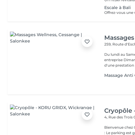
Escale à Bali
Massages
259, Route d'Es
Du lundi au Same
entreprise Dimanche > Rendez-vous au salon et à domicile Au delà
d'une prestation r
Massage Anti C
Cryopôle
4, Rue des Trois
Bienvenue chez Cryopôle -
: Le parking est 