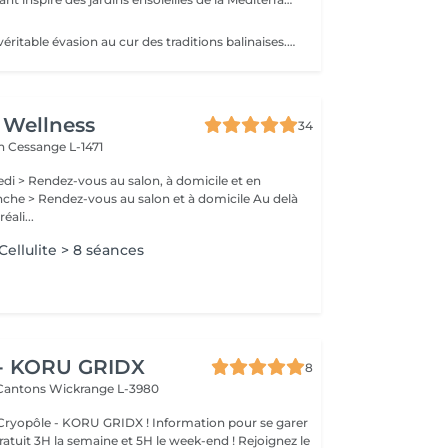
Offrez-vous une véritable évasion au cur des traditions balinaises. Ce rituel associe une exfoliation douce à un massage relaxant aux senteurs de coco, de fleur de tiaré et de vanille. La peau est intensément nourrie, satinée et délicatement parfumée, tandis que le corps retrouve calme et sérénité.
 Wellness
34
ch
Cessange L-1471
di > Rendez-vous au salon, à domicile et en
éali...
ellulite > 8 séances
 - KORU GRIDX
8
 Cantons
Wickrange L-3980
 KORU GRIDX ! Information pour se garer
gratuit 3H la semaine et 5H le week-end ! Rejoignez le