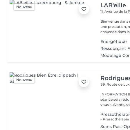
LAB'eille
Nouveau
11, Avenue de la
Bienvenue dans 
une prestation, n'hésite
chaussée dans la 
Energétique
Ressourçant 
Modelage Cor
Rodrigues
Nouveau
89, Route de L
INFORMATION IMPORTANTE : En ca
séance sera rédu
vous suivants, sa
Pressothérapi
Soins Post-Op