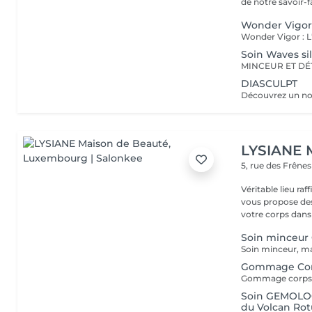
de notre savoir-fa
Wonder Vigo
Soin Waves si
DIASCULPT
LYSIANE 
5, rue des Frêne
Véritable lieu raffiné, cosy
vous propose de
votre corps dans 
Soin minceur 
Gommage Co
Soin GEMOLOG
du Volcan Rot