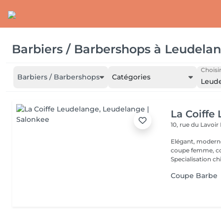
Barbiers / Barbershops
à
Leudela
Choisir
Barbiers / Barbershops
Catégories
Leud
La Coiffe
10, rue du Lavoir
Elégant, moderne et convivial Co
coupe femme, coule
Specialisation ch
Coupe Barbe