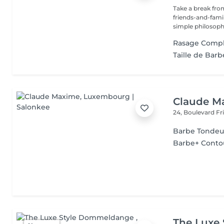
Take a break from
friends-and-family
simple philosophy
Rasage Comp
Taille de Barb
Claude M
24, Boulevard F
Barbe Tondeu
Barbe+ Contou
The Luxe