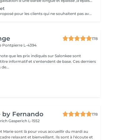
Service longue; égalisation d'une barbe longue et épaisse ,d'épaissir,démarquer les contours au rasoir, serviette chaude/froide et soin après rasage et soin huile pour barbe accompagné d'un massage du visage :)
et
Ce service est à proposé pour les clients qui ne souhaitent pas avoir de barbe et être rasé complètement! Ce service n'est pas conseillé aux personnes à peau sensibles !!
nge
178
le
Pontpierre L-4394
note que les prix indiqués sur Salonkee sont
tre informatif et s'entendent de base. Ces derniers
 de...
e by Fernando
178
erich
Gasperich L-1552
t Marie sont là pour vous accueillir du mardi au
axant et bienveillant. Ils sont à l'écoute et