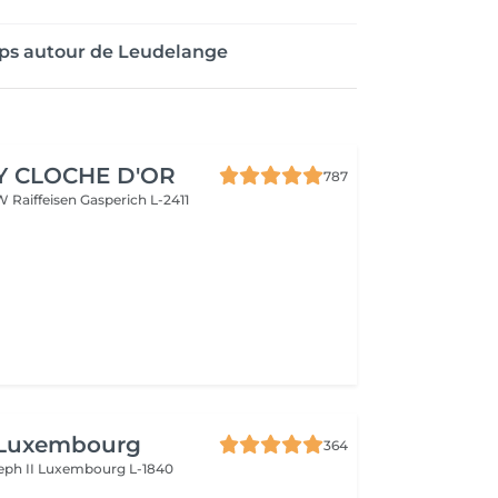
ops autour de Leudelange
Y CLOCHE D'OR
787
W Raiffeisen
Gasperich L-2411
 Luxembourg
364
eph II
Luxembourg L-1840