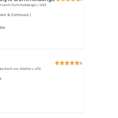
ernarch
Dommeldange L-1453
tien & Contours )
rbe
12
ope
Esch-sur-Alzette L-4112
e