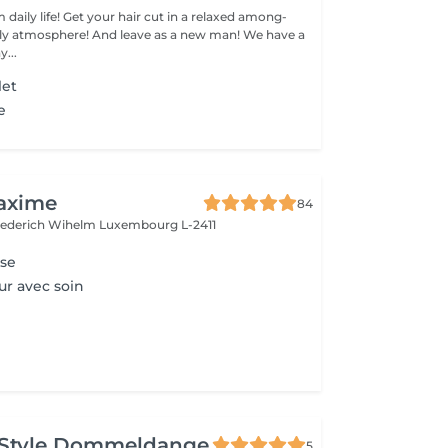
 daily life! Get your hair cut in a relaxed among-
 atmosphere! And leave as a new man! We have a
...
let
e
axime
84
riederich Wihelm
Luxembourg L-2411
se
r avec soin
 Style Dommeldange
5