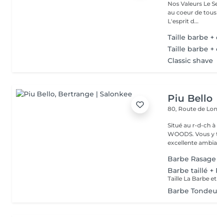
Nos Valeurs Le Service : L'excellence de la prestation de coiffure est
au coeur de tous
L'esprit d...
Taille barbe +
Taille barbe +
Classic shave
Piu Bello
80, Route de L
Situé au r-d-ch à côté de CA
WOODS. Vous y trouvez un service soigné et professionnel dans une
excellente ambia
Barbe Rasage
Barbe taillé 
Taille La Barbe 
Barbe Tondeu