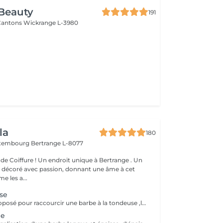
Beauty
191
 Cantons
Wickrange L-3980
la
180
uxembourg
Bertrange L-8077
de Coiffure ! Un endroit unique à Bertrange . Un
e décoré avec passion, donnant une âme à cet
e les a...
se
Ce service est proposé pour raccourcir une barbe à la tondeuse ,lui donner une forme et démarquer les contours sans le rasage au rasoir !
ge