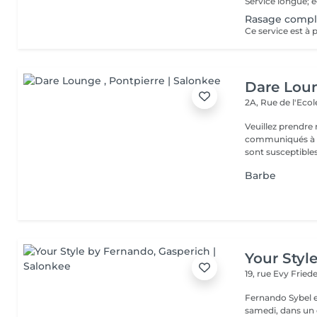
Rasage compl
Dare Lou
2A, Rue de l'Eco
Veuillez prendre 
communiqués à ti
sont susceptibles
Barbe
Your Styl
19, rue Evy Fried
Fernando Sybel e
samedi, dans un cadre rel