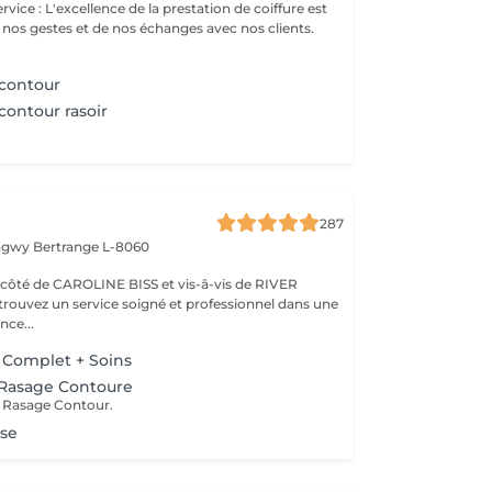
 nos gestes et de nos échanges avec nos clients.
 contour
 contour rasoir
287
ongwy
Bertrange L-8060
ROLINE BISS et vis-â-vis de RIVER
nce...
 Complet + Soins
+ Rasage Contoure
et Rasage Contour.
se