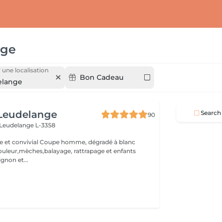
nge
 une localisation
Bon Cadeau
elange
 Leudelange
Search
90
Leudelange L-3358
upe homme, dégradé à blanc
ur,mèches,balayage, rattrapage et enfants
ignon et...