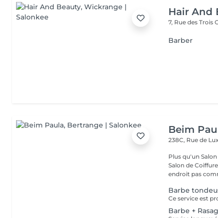
Hair And 
7, Rue des Trois
Barber
Beim Pau
238C, Rue de L
Plus qu'un Salon 
Salon de Coiffur
endroit pas comm
Barbe tondeu
Barbe + Rasa