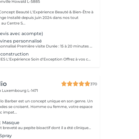
onville
Howald L-5885
Expérience Beauté & Bien-Être à
e Installé depuis juin 2024 dans nos tout
au Centre S...
Devis avec acompte)
vines personnalisé
1. Diagnostic personnalisé Première visite Durée : 15 à 20 minutes Service offert et obligatoire pour votre 1er rendez-vous; Lors de votre première visite dans notre salon, nous vous offrons un diagnostic personnalisé obligatoire, afin de faire connaissance, comprendre vos habitudes capillaires, vos attentes, vos envies mais aussi les particularités de votre cheveu et de votre cuir chevelu. Nous prenons le temps d'analyser ensemble la texture, la santé de vos cheveux, votre morphologie, votre style de vie et votre routine beauté pour vous proposer un accompagnement sur-mesure. Ce moment d'échange nous permet de bâtir une relation de confiance, de vous conseiller les prestations les plus adaptées et de vous guider vers un résultat à la hauteur de vos attentes. Ce diagnostic est la base indispensable pour toute prestation, et particulièrement essentiel pour garantir cohérence, satisfaction et sécurité dès la première rencontre. 2. Conseil transformation / relooking Durée : 20 à 30 minutes Service offert sur rendez-vous Vous envisagez un changement de look, une transformation capillaire ou un relooking complet ? Nous vous proposons un rendez-vous conseil dédié. Ce service est inclus gracieusement en complément d'un rendez-vous déjà réservé en ligne (coupe, couleur, etc.) lorsque vous souhaitez un changement de style ou une transformation capillaire. Il sera ajouté à votre prestation demandée afin de nous permettre de prendre le temps nécessaire pour un conseil personnalisé, sans impacter la qualité de notre travail. Lors de cette consultation, nous échangeons en profondeur sur vos envies de changement : nouvelle coupe, nouvelle couleur, style différent, inspiration particulière Nous réalisons une analyse morphologique, une étude de vos traits, de votre carnation, de vos cheveux et de votre style de vie pour vous orienter vers des propositions cohérentes et valorisantes. Ce service est vivement conseillé avant toute transformation afin d'assurer un résultat harmonieux, durable et en accord avec votre personnalité.
construction
HAIR SPA DAVINES L'Expérience Soin d'Exception Offrez à vos cheveux et votre cuir chevelu un rituel sur mesure grâce aux Hair Spa Davines, une gamme de traitements professionnels conçus pour répondre aux besoins spécifiques de votre fibre capillaire. Chaque soin est réalisé avec des formules naturelles, riches en actifs puissants, pour des cheveux plus forts, plus sains et éclatants de beauté. Traitement Reconstruction Soin Profond Réparateur Idéal pour les cheveux abîmés, fragilisés ou sensibilisés par les colorations, la chaleur et les agressions extérieures. Ce soin hautement concentré en protéines végétales et kératine pénètre en profondeur pour renforcer la fibre capillaire et lui redonner élasticité, douceur et résistance. Répare et reconstruit la fibre capillaire Réduit la casse et renforce les longueurs Apporte douceur et brillance Offrez à vos cheveux l'expertise des Hair Spa Davines et profitez d'un moment de détente absolue dans notre salon !
io
370
h
Luxembourg L-1471
lo Barber est un concept unique en son genre. Un
ndes se croisent. Homme ou femme, votre espace
c impat...
t Masque
Le seul traitement breveté au pepite bioactif dont il a été cliniquement prouvé qu'il repare et remédie aux dommages causés par les traitements chimiques, les coiffages a chaud et mecaniques. convient a tous types de cheveux. Voici une courte description des produits K18 et de leurs fonctions: Spray Pré-Traitement K18 : Prépare les cheveux en éliminant les résidus et en rééquilibrant leur pH, optimisant ainsi l'efficacité des soins suivants. veux. Masque Réparateur K18 : Répare les dommages causés par les traitements chimiques, la chaleur et d'autres agressions en recréant les liaisons capillaires, laissant les cheveux plus forts, doux et brillants. Ces produits offrent une transformation durable pour des cheveux visiblement sains dès la première utilisation.
Spray