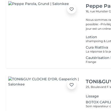
Peppe Pa
16, rue Munster
G
Nous sommes ravis de p
possible: -Privil
jour est un créne
Lotion
shampoing & Lot
Cura Riattiva
Cautérisatio
Frange
TONI&GU
25, Boulevard F.
Lissage
BOTOX CAPILL
Soin réparateur c