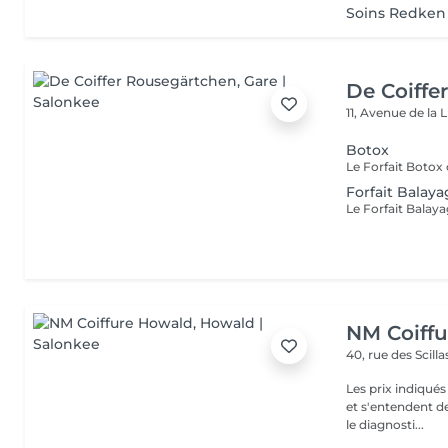
Soins Redken
De Coiffe
11, Avenue de la 
Botox
Forfait Balay
NM Coiff
40, rue des Scill
Les prix indiqué
et s'entendent de
le diagnosti...