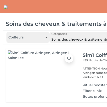
Soins des cheveux & traitements
à
Catégories
Coiffeurs
Soins des cheveux & traitement
Sim1 Coif
435, Route de Th
ATTENTION Nous avons déménagé ! 435, Route de Thionville L-5887
Alzingen Nous sommes ravis de pouvoir vous accueillir du mardi au
jeudi de 9 h à 1...
Rituel booster
Fiber clinix
Botox profon