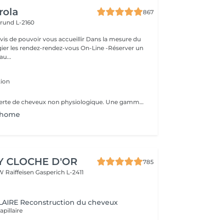
rola
867
rund L-2160
ouvoir vous accueillir Dans la mesure du
égier les rendez-rendez-vous On-Line -Réserver un
au...
ion
La réponse à la perte de cheveux non physiologique. Une gamme spéciale de produits dédiée à la chute non physiologique des cheveux. Les produits CURA RIATTIVA contrecarrent la chute des cheveux et stimulent les cheveux. repousse naturellement. Des essences pures de fleurs et de plantes comme une sélection d'Huiles Essentielles font le reste, pour donner aux clients une sensation d'énergie fraîche et agréable.
n home
Y CLOCHE D'OR
785
W Raiffeisen
Gasperich L-2411
AIRE Reconstruction du cheveux
apillaire