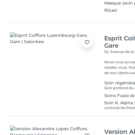
Masque (soin 
Rituel
Esprit Co
Gare
52, Avenue de la
Nous vous accuei
rendez-vous. Not
de nos clients sur 
Soin régénéra
Soin profond du c
Soins Fusio-d
Soin K. Alpha
controle les friso
Version A