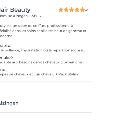
air Beauty
49
ionville
Alzingen L-5886
ty est un salon de coiffure professionnel à
ialisé dans les soins capillaires haut de gamme et
oderne...
rateur
Un masque pour la brillance, l'hydratation ou la réparation (conseil: cheveux moyen/épais avec un besoin d'hydratation) + Styling
onalisé
Un soin booster adapté aux besoins de vos cheveux (conseil: cheveux moyen/épais besoin de nutrition et réparation)
mer
types de cheveux et cuir chevelu + Pack Styling
Alzingen