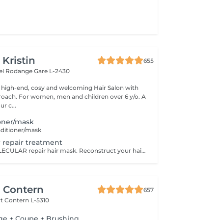
 Kristin
655
hel Rodange
Gare L-2430
 high-end, cosy and welcoming Hair Salon with
roach. For women, men and children over 6 y/o. A
ur c...
oner/mask
ditioner/mask
r repair treatment
Professional MOLECULAR repair hair mask. Reconstruct your hair in just 4 minutes,
r Contern
657
rt
Contern L-5310
age + Coupe + Brushing