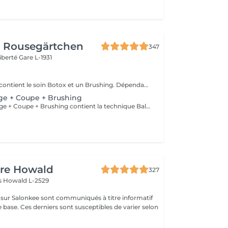
r Rousegärtchen
347
Liberté
Gare L-1931
Le Forfait Botox contient le soin Botox et un Brushing. Dépendant de la quantité de produit utilisée ou de la longueur des cheveux, le prix peut varier. En cas de questions veuillez appeler au +352 26 35 02 89.
age + Coupe + Brushing
Le Forfait Balayage + Coupe + Brushing contient la technique Balayage, un coulage (pour donner le bon reflet au Balayage), Olaplex, une Coupe et un Brushing. Dépendant de la quantité de produit utilisée ou de la longueur des cheveux, le prix peut varier. En cas de questions veuillez appeler au +352 26 35 02 89.
ure Howald
327
as
Howald L-2529
s sur Salonkee sont communiqués à titre informatif
 base. Ces derniers sont susceptibles de varier selon