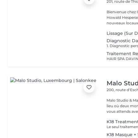
201, route de Thi
Bienvenue chez Concept Beauté L'
Howald Hesperang
nouveaux locaux 
Lissage (Sur 
Diagnostic Da
Traitement Re
Malo Stud
200, route d'Esc
Malo Studio & Ma
lieu où deux mo
vous attends ave
K18 Treatmen
K18 Masque + 