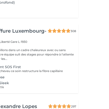
profond)
iffure Luxembourg-
308
 Liberté
Gare L-1930
llons dans un cadre chaleureux avec ou sans
re équipe suit des stages pour répondre à l'attente
les...
nt SOS First
heveu ce soin restructure la fibre capillaire
ose
 Sleek
ttis
lexandre Lopes
297