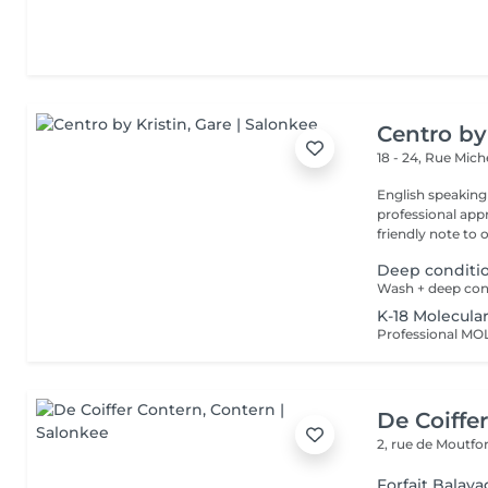
Centro by
18 - 24, Rue Mic
English speaking
professional app
friendly note to o
Deep conditi
Wash + deep con
K-18 Molecula
De Coiffe
2, rue de Moutfo
Forfait Balay