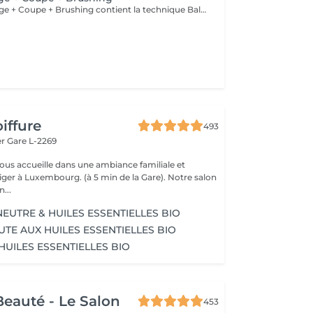
Le Forfait Balayage + Coupe + Brushing contient la technique Balayage, un coulage (pour donner le bon reflet au Balayage), Olaplex, une Coupe et un Brushing. Dépendant de la quantité de produit utilisée ou de la longueur des cheveux, le prix peut varier. En cas de questions veuillez appeler au +352 26 35 02 89.
iffure
493
er
Gare L-2269
vous accueille dans une ambiance familiale et
r à Luxembourg. (à 5 min de la Gare). Notre salon
...
EUTRE & HUILES ESSENTIELLES BIO
UTE AUX HUILES ESSENTIELLES BIO
HUILES ESSENTIELLES BIO
eauté - Le Salon
453