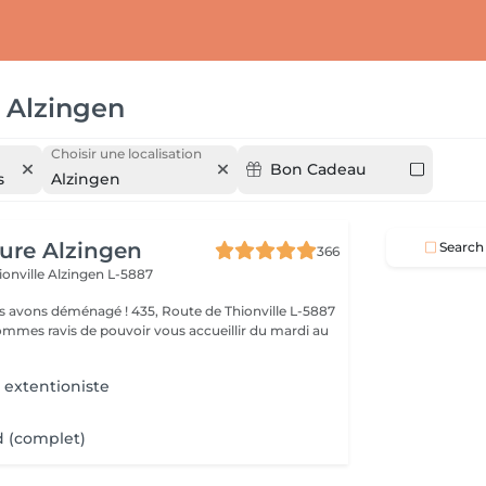
Alzingen
Choisir une localisation
Bon Cadeau
s
Alzingen
fure Alzingen
Search
366
ionville
Alzingen L-5887
 extentioniste
d (complet)