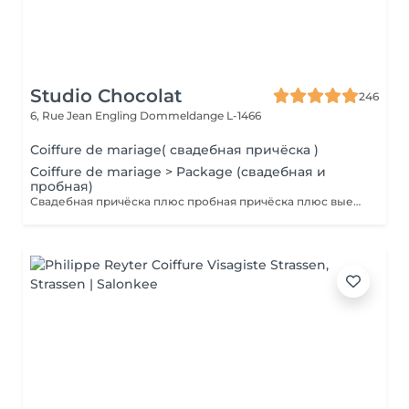
Studio Chocolat
246
6, Rue Jean Engling
Dommeldange L-1466
Coiffure de mariage( свадебная причёска )
Coiffure de mariage > Package (свадебная и
пробная)
Свадебная причёска плюс пробная причёска плюс выезд на дом. Паркинг оплачивается отдельно.