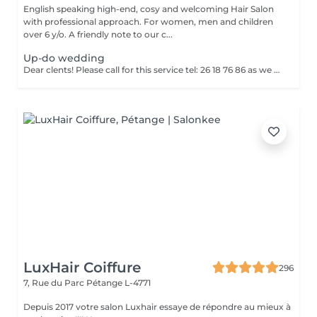
English speaking high-end, cosy and welcoming Hair Salon
with professional approach. For women, men and children
over 6 y/o. A friendly note to our c...
Up-do wedding
Dear clents! Please call for this service tel: 26 18 76 86 as we need to book a trial styling before the big day. Wash-blowout- pins-curls/straightincluded A test run is a must, at least a week before! (Included)
LuxHair Coiffure
296
7, Rue du Parc
Pétange L-4771
Depuis 2017 votre salon Luxhair essaye de répondre au mieux à