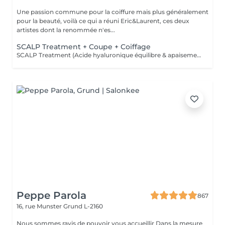
Une passion commune pour la coiffure mais plus généralement
pour la beauté, voilà ce qui a réuni Eric&Laurent, ces deux
artistes dont la renommée n'es...
SCALP Treatment + Coupe + Coiffage
SCALP Treatment (Acide hyaluronique équilibre & apaisement) Pour rééquilibrer et purifier le cuir chevelu. Idéal en cas de démangeaisons, pellicules, sécheresse ou excès de sébum. -Apaise le cuir chevelu -Purifie en douceur -Rééquilibre la barrière protectrice naturelle -Favorise un environnement sain pour la pousse
Peppe Parola
867
16, rue Munster
Grund L-2160
Nous sommes ravis de pouvoir vous accueillir Dans la mesure