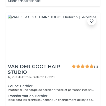
Männerhaarschnitt
VAN DER GOOT HAIR
513
STUDIO
17, Rue de l'Étoile
Diekirch L-9229
Coupe Barbier
Profitez d'une coupe de barbier précise et personnalisée selon votre style. Des dégradés nets aux coupes classiques, chaque détail est travaillé avec précision pour un résultat propre et élégant. La coupe est finalisée par un styling professionnel afin de garantir une coiffure nette et facile à entretenir.
Transformation Barbier
Idéal pour les clients souhaitant un changement de style complet, notamment lors du passage de cheveux longs à une coupe plus courte et structurée. Votre barbier prendra le temps de vous conseiller afin de créer une coupe adaptée à votre visage et vous guidera sur la manière de coiffer et d'entretenir votre nouveau look au quotidien.