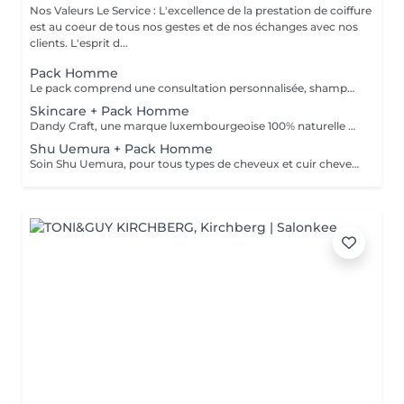
Nos Valeurs Le Service : L'excellence de la prestation de coiffure
est au coeur de tous nos gestes et de nos échanges avec nos
clients. L'esprit d...
Pack Homme
Le pack comprend une consultation personnalisée, shampooing et conditionneur spécifiques STATEMENT, la coupe IGORANCE (finitions sur cheveux secs ) et les produits de styling STATEMENT * Tarifs à titre indicatifs à confirmer après la consultation personnalisée établit auprès de votre coiffeur/stylist/spécialiste * La direction se réserve le droit d’apporter des modifications pour le bon fonctionnement du salon
Skincare + Pack Homme
Dandy Craft, une marque luxembourgeoise 100% naturelle de soins du visage. Soin du visage, nettoyant à base de jus d'aloe vera et de ginseng, exfoliant à la vitamine C, crème hydratante au beurre de karité. + Pack Homme
Shu Uemura + Pack Homme
Soin Shu Uemura, pour tous types de cheveux et cuir chevelu + Pack Homme