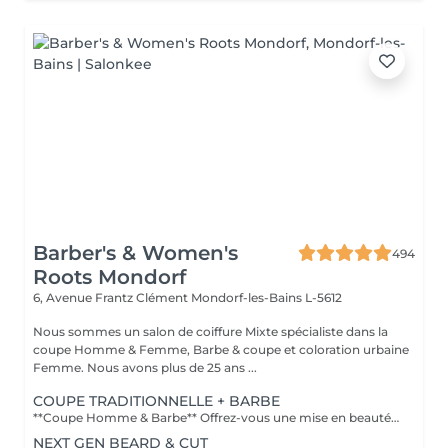
Barber's & Women's
494
Roots Mondorf
6, Avenue Frantz Clément
Mondorf-les-Bains L-5612
Nous sommes un salon de coiffure Mixte spécialiste dans la
coupe Homme & Femme, Barbe & coupe et coloration urbaine
Femme. Nous avons plus de 25 ans ...
COUPE TRADITIONNELLE + BARBE
**Coupe Homme & Barbe** Offrez-vous une mise en beauté complète avec notre service **Coupe Homme & Barbe**, conçu pour les hommes qui souhaitent un style parfaitement maîtrisé de la tête à la barbe. La prestation débute par une **consultation personnalisée** afin de définir la coupe et la forme de barbe qui mettront le mieux en valeur votre visage. Nos experts réalisent ensuite une **coupe de cheveux précise et structurée**, suivie d'un **travail minutieux de la barbe** : taille, définition des contours et mise en forme pour un rendu propre et harmonieux. Le service se termine par un **coiffage professionnel et une finition barbe soignée** pour un résultat net, élégant et durable. L'alliance parfaite entre coupe et barbe pour un look soigné, moderne et parfaitement équilibré.
NEXT GEN BEARD & CUT