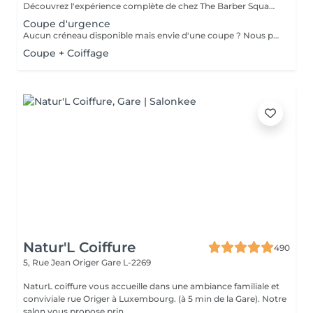
Découvrez l'expérience complète de chez The Barber Squad ! Shampooing & soins profonds + Coupe complète + Coiffage. Taille de Barbe & Contours à la lame & soins régénérant + Serviette Chaude & Froide + Nettoyage exfoliant du visage + Vapeur + Massage Relaxant + After Shave + Huile à barbe + Hydratation de la peau . Pour que votre expérience chez nous soit optimal , une boisson de votre choix vous est offerte !
Coupe d'urgence
Aucun créneau disponible mais envie d'une coupe ? Nous pouvons vous proposer un rendez-vous avant ou après nos horaires, ou durant la pause. Pour cette prestation, merci de contacter directement le shop.
Coupe + Coiffage
Natur'L Coiffure
490
5, Rue Jean Origer
Gare L-2269
NaturL coiffure vous accueille dans une ambiance familiale et
conviviale rue Origer à Luxembourg. (à 5 min de la Gare). Notre
salon vous propose prin...