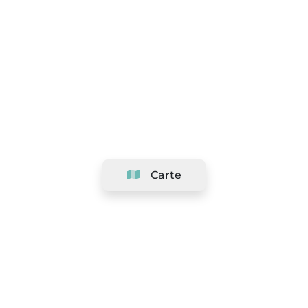
Carte
Société
Support
Équipe
&
Carrières