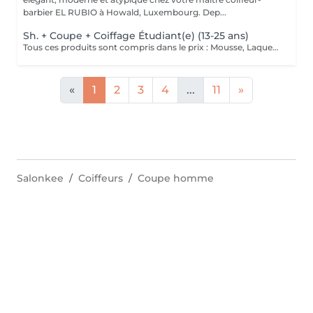
barbier EL RUBIO à Howald, Luxembourg. Dep...
Sh. + Coupe + Coiffage Étudiant(e) (13-25 ans)
Tous ces produits sont compris dans le prix : Mousse, Laque, Gel, Soin démêlant, Shampoing spécifique. Tous les produits que nous utilisons sont des produits de qualité professionnelle.
«
1
2
3
4
...
11
»
Salonkee
Coiffeurs
Coupe homme