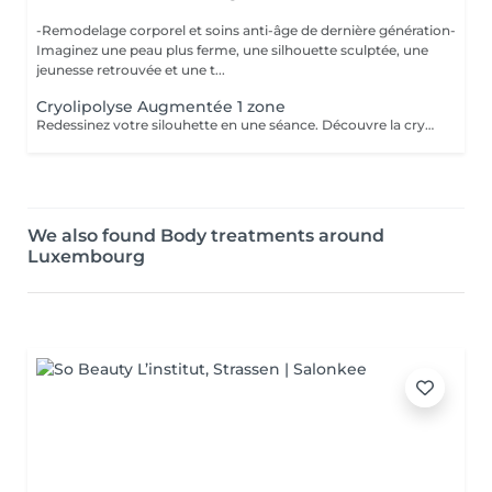
-Remodelage corporel et soins anti-âge de dernière génération-
Imaginez une peau plus ferme, une silhouette sculptée, une
jeunesse retrouvée et une t...
Cryolipolyse Augmentée 1 zone
Redessinez votre silouhette en une séance. Découvre la cryolipolise augmentée, une technologie haute gamme, fariquée en France par ContourParis. Éliminez les amas graisseux grâce à l'efficacité du froid. Il est possible qu'il y ait des contre-indications à la réalisation de ce soin. Si vous n'êtes jamais venu, je vous conseille de réserver au préalable un bilan silhouette ou de téléphoner au cabinet.
We also found Body treatments around
Luxembourg