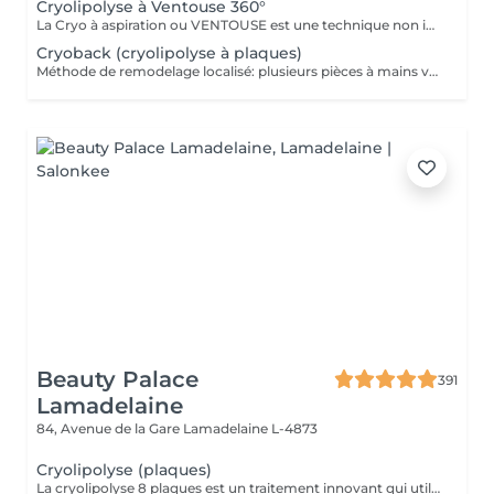
Cryolipolyse à Ventouse 360°
La Cryo à aspiration ou VENTOUSE est une technique non invasive visant à se débarrasser d'un bourrelet disgracieux qui ne part pas avec des séances de sport ou un régime draconien. Une accumulation de tissu gras à un endroit de votre corps et qui vous gène.
Cryoback (cryolipolyse à plaques)
Méthode de remodelage localisé: plusieurs pièces à mains vont traiter une zone localisée pour détruire les graisses et raffermir la zone, et renforcer profondément les muscles.
Beauty Palace
391
Lamadelaine
84, Avenue de la Gare
Lamadelaine L-4873
Cryolipolyse (plaques)
La cryolipolyse 8 plaques est un traitement innovant qui utilise des plaques en silicone refroidissantes pour cibler et éliminer définitivement jusqu'à 40 % des cellules graisseuses dans les zones traitées. Grâce à un processus de refroidissement contrôlé, les cellules graisseuses sont cristallisées, puis éliminées naturellement par l'organisme au fil des semaines, offrant des résultats visibles sans chirurgie ni temps de récupération.