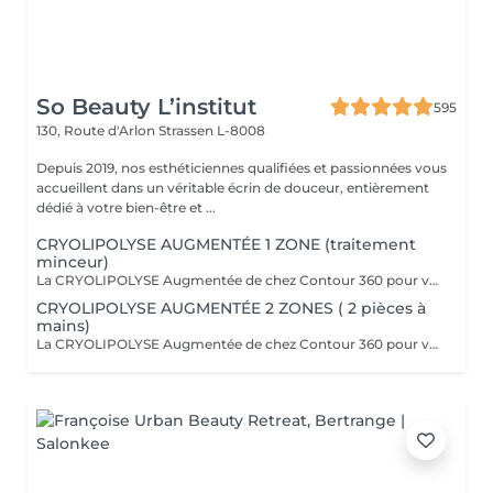
So Beauty L’institut
595
130, Route d'Arlon
Strassen L-8008
Depuis 2019, nos esthéticiennes qualifiées et passionnées vous
accueillent dans un véritable écrin de douceur, entièrement
dédié à votre bien-être et ...
CRYOLIPOLYSE AUGMENTÉE 1 ZONE (traitement
minceur)
La CRYOLIPOLYSE Augmentée de chez Contour 360 pour venir à bout en une séance de nos bourrelets disgracieux. La Cryolipolyse Augmentée permet la destruction et l'élimination naturelle des cellules graisseuses par l'application d'un froid intense sur l'amas ciblé, avec des résultats visibles et permanent dès la première séance. Que ce soit pour le ventre, les poignées d'amour, les cuisses, la culotte de cheval, le pli du soutien gorge ou les bras, Contour 360 offre des solutions sur-mesure grâce à ses différents applicateurs ergonomiques (small, medium, large, flat, Helios). Chacun est conçu pour cibler efficacement les amas graisseux spécifiques, permettant une personnalisation optimale du traitement. Le soin Contour 360 est une révolution dans le domaine de l'esthétique corporelle. Si vous cherchez à affiner votre silhouette sans recourir à des interventions chirurgicales invasives, ce traitement est idéal !
CRYOLIPOLYSE AUGMENTÉE 2 ZONES ( 2 pièces à
mains)
La CRYOLIPOLYSE Augmentée de chez Contour 360 pour venir à bout en une séance de nos bourrelets disgracieux. La Cryolipolyse Augmentée permet la destruction et l'élimination naturelle des cellules graisseuses par l'application d'un froid intense sur l'amas ciblé, avec des résultats visibles et permanent dès la première séance. Que ce soit pour le ventre, les poignées d'amour, les cuisses, la culotte de cheval, le pli du soutien gorge ou les bras, Contour 360 offre des solutions sur-mesure grâce à ses différents applicateurs ergonomiques (small, medium, large, flat, Helios). Chacun est conçu pour cibler efficacement les amas graisseux spécifiques, permettant une personnalisation optimale du traitement. Le soin Contour 360 est une révolution dans le domaine de l'esthétique corporelle. Si vous cherchez à affiner votre silhouette sans recourir à des interventions chirurgicales invasives, ce traitement est idéal !