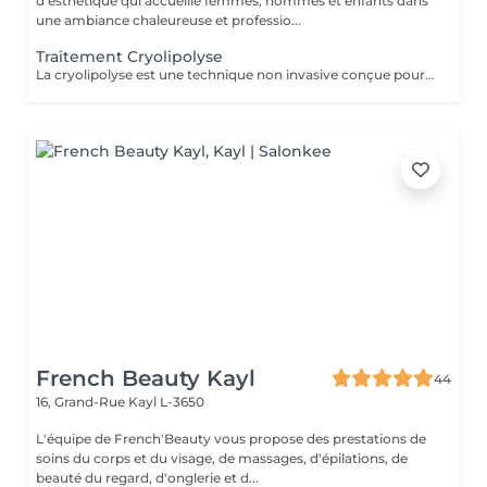
d'esthétique qui accueille femmes, hommes et enfants dans
une ambiance chaleureuse et professio...
Traitement Cryolipolyse
La cryolipolyse est une technique non invasive conçue pour réduire les amas graisseux localisés. Grâce au froid contrôlé, les cellules graisseuses sont cristallisées puis éliminées naturellement par l'organisme, sans chirurgie ni aiguilles. Ce traitement permet de remodeler la silhouette de façon ciblée, avec des résultats progressifs et durables, tout en préservant la peau et les tissus environnants. Idéal pour les zones comme le ventre, les cuisses ou les bras, il offre une alternative sûre et efficace pour affiner la silhouette.
French Beauty Kayl
44
16, Grand-Rue
Kayl L-3650
L'équipe de French'Beauty vous propose des prestations de
soins du corps et du visage, de massages, d'épilations, de
beauté du regard, d'onglerie et d...