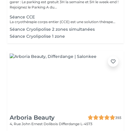
garer : Le parking est gratuit 3H la semaine et 5H le week-end !
Rejoignez le Parking A du...
Séance CCE
La cryothérapie corps entier (CCE) est une solution thérapeutique non médicamenteuse par le froid. Elle utilise l'action du froid en produisant un effet antalgique et anti-inflammatoire sur tout le corps dans de nombreux domaines : médical, sportif, bien-être et esthétique.
Séance Cryolipolise 2 zones simultanées
Séance Cryolipolise 1 zone
Arboria Beauty
393
4, Rue John Ernest Dolibois
Differdange L-4573