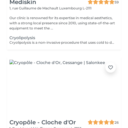
Mediskin
59
1, rue Guillaume de Machault
Luxembourg L-2111
Our clinic is renowned for its expertise in medical aesthetics,
with a strong local presence since 2010, using state-of-the-art
equipment to meet the ...
Cryolipolysis
Cryolipolysis is a non-invasive procedure that uses cold to destroy localized fat cells. During the treatment, an applicator cools the fat cells to very low temperatures, causing them to crystallize and be gradually eliminated by the lymphatic system. Advantages: -Reduction of fat deposits resistant to exercise and diets. -Non-invasive procedure without surgery or anesthesia. Adaptability: -Cryolipolysis is suitable for all skin types. Contraindications: -Not recommended for pregnant women. During the first session, we will establish your goals together and determine the most suitable treatment for your skin. For any questions, contact us or book a free consultation appointment
Cryopôle - Cloche d'Or
26