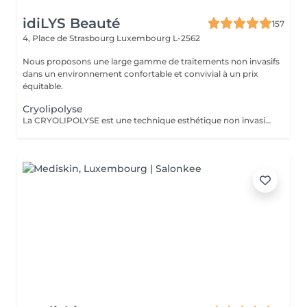
idiLYS Beauté
157
4, Place de Strasbourg
Luxembourg L-2562
Nous proposons une large gamme de traitements non invasifs
dans un environnement confortable et convivial à un prix
équitable.
Cryolipolyse
La CRYOLIPOLYSE est une technique esthétique non invasive qui utilise le froid pour réduire les amas graisseux localisés. La LUMINOTHÉRAPIE du visage consiste à exposer la peau à des lumières LED afin de stimuler le renouvellement cellulaire et améliorer l'éclat du teint.