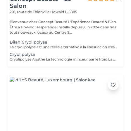
Salon
201, route de Thionville
Howald L-5885
Bienvenue chez Concept Beauté L'Expérience Beauté & Bien-
Être à Howald Hesperange Installé depuis juin 2024 dans nos
tout nouveaux locaux au Centre S...
Bilan Cryolipolyse
La cryolipolyse est une réelle alternative à la liposuccion c'est une méthode radicale, unique et non invasive qui détruit la graisse par le froid. Cette technique est utilisée pour redessiner votre silhouette et gommer la cellulite. Idéale pour le ventre, les poignées d'amour sur les hanches, les fesses et la culotte de cheval mais aussi l'interieur des cuisses et des bras.
Cryolipolyse
Cryolipolyse Agathe La technologie minceur par le froid La Cryolipolyse est une technique innovante qui utilise le froid contrôlé pour éliminer définitivement les cellules graisseuses (adipocytes) de façon ciblée et naturelle. Grâce à l'appareil Agathe, dernière génération réelle alternative à la liposuccion, nous offrons une méthode efficace et non invasive pour remodeler la silhouette et affiner les zones rebelles dès la première séance. Les zones traitées Nous ciblons les zones où les amas graisseux sont les plus tenaces et difficiles à éliminer avec le sport ou l'alimentation : - Ventre & Bas du ventre : Réduit la graisse abdominale et améliore le galbe du ventre. - Poignées d'amour : Affine la taille et redessine les contours. - Culotte de cheval : Atténue les amas graisseux sur les hanches et les fesses. - Intérieur des cuisses : Permet d'affiner et d'harmoniser la silhouette des jambes. - Bras : Cible le relâchement cutané et sculpte les bras. - Double menton : Redéfinit l'ovale du visage et affine le cou. Quels résultats attendre EN UNE SEULE SÉANCE ? * Réduction visible des amas graisseux grâce à la destruction des cellules adipeuses. * Peau plus lisse et raffermie, grâce à l'effet tenseur du froid sur les tissus. * Perte de centimètres sur la zone traitée (les premiers résultats sont visibles après 3 à 4 semaines, avec un effet optimal en 6 à 8 semaines). * Résultats durables : Les cellules graisseuses éliminées ne reviennent pas si une bonne hygiène de vie est maintenue. Un bilan personnalisé est réalisé avant chaque séance pour définir votre programme minceur et adapter le traitement à vos besoins.