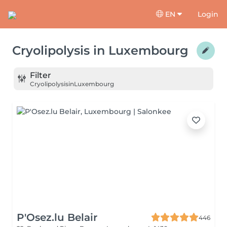
EN
Login
Cryolipolysis
in
Luxembourg
Filter
Cryolipolysis
in
Luxembourg
P'Osez.lu Belair
446