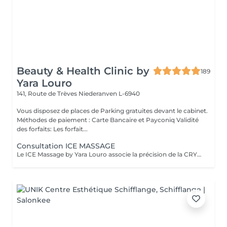
Beauty & Health Clinic by
189
Yara Louro
141, Route de Trèves
Niederanven L-6940
Vous disposez de places de Parking gratuites devant le cabinet.
Méthodes de paiement : Carte Bancaire et Payconiq Validité
des forfaits: Les forfait...
Consultation ICE MASSAGE
Le ICE Massage by Yara Louro associe la précision de la CRYOLIPOLYSE à des techniques de massage expertes pour cibler les amas graisseux localisés, redéfinir harmonieusement les contours de la silhouette et révéler une peau plus lisse, plus tonique et sublimée. Afin d'offrir une expérience parfaitement adaptée à vos objectifs, une consultation initiale est recommandée. Lors de cette rencontre personnalisée, nous : analyserons avec précision les zones concernées élaborerons un protocole sur mesure, pensé selon vos besoins et vos attentes vous présenterons le déroulement de votre parcours ainsi que les résultats attendus établirons une proposition personnalisée pour la continuité de votre accompagnement