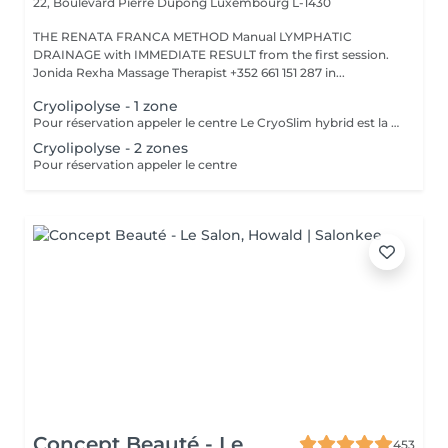
22, Boulevard Pierre Dupong
Luxembourg L-1430
THE RENATA FRANCA METHOD Manual LYMPHATIC
DRAINAGE with IMMEDIATE RESULT from the first session.
Jonida Rexha Massage Therapist +352 661 151 287 in...
Cryolipolyse - 1 zone
Pour réservation appeler le centre Le CryoSlim hybrid est la nouvelle génération de Cryolipolyse médicale (traitement des cellules de graisse par le froid). CryoSlim hybrid est le seul appareil d'amincissement à garantir les résultats minceur cliniquement supérieurs à la moyenne et exclusivement avec des températures de traitement saines et sans danger pour l'organisme. Ce traitement concerne les hommes et les femmes qui présentent une ou plusieurs zones localisées souvent résistantes aux efforts de régime et sport : ventre, poignées d'amour, culotte de cheval, intérieur des cuisses, genoux, bras, dos.
Cryolipolyse - 2 zones
Pour réservation appeler le centre
Concept Beauté - Le
453