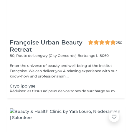
Françoise Urban Beauty
250
Retreat
80, Route de Longwy (City Concorde)
Bertrange L-8060
Enter the universe of beauty and well-being at the Institut
Françoise. We can deliver you A relaxing experience with our
know-how and professionalism ...
Cryolipolyse
Réduisez les tissus adipeux de vos zones de surcharge au moyen dun système de refroidissement contrôlé. La technique Cooltech réduit définitivement les tissus adipeux pour des résultats visibles après une seule séance. Le traitement est indolore, non invasif, sûr et efficace. Abdomen, poignées damour, intérieur et extérieur des cuisses, bourrelets dans le dos, intérieur et extérieur des genoux, culotte de cheval. Cure de 2 Soins possibles - Prix 845