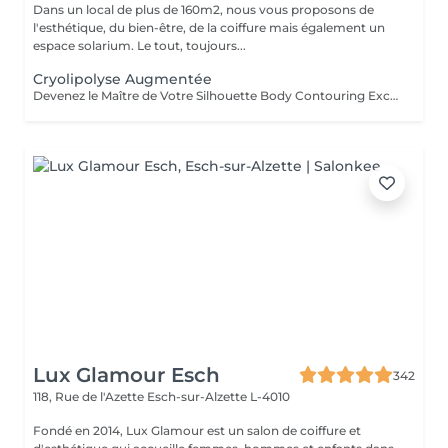
Dans un local de plus de 160m2, nous vous proposons de
l'esthétique, du bien-être, de la coiffure mais également un
espace solarium. Le tout, toujours...
Cryolipolyse Augmentée
Devenez le Maître de Votre Silhouette Body Contouring Exclusif Vous aspirez à redéfinir votre silhouette, dire adieu à la peau d'orange, et être prête pour votre summer body ? Ressentez-vous le besoin d'être accompagnée par des professionnelles pour retrouver le corps qui vous fait vous sentir au mieux ? Arboria Beauty est là pour concrétiser vos objectifs! Le Body Contouring by CONTOUR PARIS® offre une solution complète, personnalisée et unique grâce à la combinaison de trois technologies de pointe : La Cryolipolyse Augmentée, pour affiner votre silhouette sur mesure. Le Laser Diode Focalisé, pour atténuer la cellulite. Le Palber-Rouler Mécanique, pour raffermir la beau. Laissez-nous vous guider vers une transformation qui révélera votre meilleure version ! Arboria Beauty détient l'exclusivité au Luxembourg pour vous offrir en avant-première le Body Contouring by CONTOUR PARIS®, une expérience minceur unique en son genre dans le domaine de médecine esthétique.
Lux Glamour Esch
342
118, Rue de l'Azette
Esch-sur-Alzette L-4010
Fondé en 2014, Lux Glamour est un salon de coiffure et