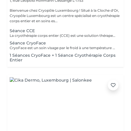
1, Rue Léopold Hoffmann
Cessange L-1753
Bienvenue chez Cryopôle Luxembourg ! Situé à la Cloche d'Or,
Cryopôle Luxembourg est un centre spécialisé en cryothérapie
corps entier et en soins es...
Séance CCE
La cryothérapie corps entier (CCE) est une solution thérapeutique non médicamenteuse par le froid. Elle utilise l'action du froid en produisant un effet antalgique et anti-inflammatoire sur tout le corps dans de nombreux domaines : médical, sportif, bien-être et esthétique. Cures de 5, 12, 20, 60 et 100 séances disponibles.
Séance CryoFace
CryoFace est un soin visage par le froid à une température de -78°C sèche et confortable. Cette technique douce et naturelle vient stimuler tous les récepteurs de la peau. Cure de 10 séances disponible.
1 Séances CryoFace + 1 Séance Cryothérapie Corps
Entier