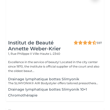
Institut de Beauté
597
Annette Weber-Krier
1, Rue Philippe II
Ville-Haute L-2340
Excellence in the service of beauty! Located in the city center
since 1970, the institute is official supplier of the court and also
the oldest beaut...
Drainage lymphatique bottes Slimyonik
The SLIMYONIK® AIR Bodystyler offers tailored pressotherapeutic massages combined with the inhalation of oxygen-enriched air, which gently activates your lymphatic system, stimulates your metabolism and increases blood flow to your skin and fatty tissues. Specially designed pressure wave massages stimulate metabolism down to the deepest layers of connective tissue, triggering detoxification processes and allowing waste and fat deposits to be broken down, washed and eliminated. The Bodystyler with oxygen inhalation is at the heart of our approach. An active metabolism and plenty of oxygen are necessary for the breakdown of fats, because this allows the body to break down fatty acids and then expel most of them through the lungs. If you want to lose weight, you need healthy oxygen intake, reduced calories, and an active metabolism. Using the results of scientific research and the treatment methods developed accordingly, you can become healthier and slimmer in the long term.
Drainage lymphatique bottes Slimyonik 10+1
Chromothérapie