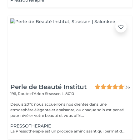
Pressothérapie
Perle de Beauté Institut
136
196, Route d’Arlon
Strassen L-8010
Depuis 2017, nous accueillons nos clientes dans une
atmosphère élégante et apaisante, ou chaque soin est pensé
pour révéler votre beauté et vous offri...
PRESSOTHERAPIE
La Pressothérapie est un procédé amincissant qui permet de traiter les problèmes de rétention d'eau, de circulation sanguine, et soulagé les jambes lourdes. Cette technique mécanique agit comme un drainage lymphatique. Nous utilisons un appareil de Pressothérapie qui opére un massage par compression et décompression. Les alvéoles des accessoires se remplissent d'air à un rythme varié et exercent des pressions multiples et douces sur les parties traitées.