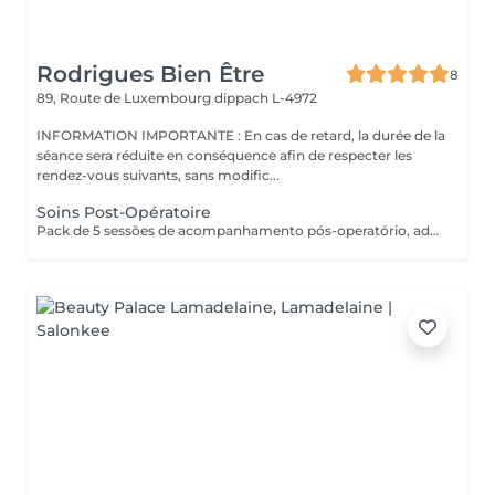
Rodrigues Bien Être
8
89, Route de Luxembourg
dippach L-4972
INFORMATION IMPORTANTE : En cas de retard, la durée de la
séance sera réduite en conséquence afin de respecter les
rendez-vous suivants, sans modific...
Soins Post-Opératoire
Pack de 5 sessões de acompanhamento pós-operatório, adaptadas às necessidades da recuperação. As sessões devem ser realizadas com um intervalo mínimo de 2 dias entre cada uma, para respeitar o processo de cicatrização e otimizar os resultados.