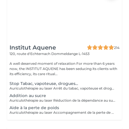
Institut Aquene
214
120, route d'Echternach
Dommeldange L-1453
A well deserved moment of relaxation For more than 6 years
now, the INSTITUT AQUENE has been seducing its clients with
its efficiency, its care ritual...
Stop Tabac, vapoteuse, drogues...
Auriculothérapie au laser Arrêt du tabac, vapoteuse et drogues L'auriculothérapie au laser est une méthode douce et non invasive qui utilise la stimulation de points précis de l'oreille pour aider à réduire les dépendances. Cette technique agit sur les zones réflexes liées au stress, au manque et au système de récompense, afin d'accompagner l'organisme dans le processus de sevrage. Le laser utilisé est indolore et sans aiguilles. La séance consiste à stimuler plusieurs points auriculaires spécifiques afin d'aider à : - diminuer l'envie de fumer ou de vapoter - réduire les symptômes de manque - apaiser le stress et l'irritabilité liés au sevrage - soutenir la motivation dans l'arrêt des substances Cette méthode peut être utilisée pour accompagner l'arrêt : - du tabac - de la vapoteuse (e-cigarette) - de certaines dépendances aux substances
Addition au sucre
Auriculothérapie au laser Réduction de la dépendance au sucre L'auriculothérapie au laser est une méthode douce et non invasive qui consiste à stimuler des points précis de l'oreille afin d'aider à réguler certaines compulsions alimentaires, notamment l'attirance excessive pour le sucre. Cette technique agit sur les zones réflexes liées aux envies, au stress et au système de récompense, souvent impliqués dans les envies de sucre et les grignotages. La stimulation est réalisée à l'aide d'un laser doux, sans aiguilles et totalement indolore. La séance vise à aider à : - diminuer les envies de sucre - réduire les grignotages et compulsions sucrées - réguler l'appétit - mieux gérer le stress et les envies émotionnelles - retrouver un rapport plus équilibré à l'alimentation
Aide à la perte de poids
Auriculothérapie au laser Accompagnement de la perte de poids L'auriculothérapie au laser est une méthode douce et non invasive qui consiste à stimuler des points spécifiques de l'oreille afin d'aider à réguler l'appétit et les comportements alimentaires. Cette technique agit sur les zones réflexes liées à la faim, à la satiété, au stress et aux compulsions alimentaires. Elle peut ainsi accompagner une démarche de perte de poids en aidant à mieux contrôler les envies de manger et les grignotages. La stimulation est réalisée à l'aide d'un laser doux, indolore et sans aiguilles. La séance vise à aider à : - diminuer l'appétit excessif - réduire les grignotages et compulsions alimentaires - limiter les envies de sucre - améliorer la sensation de satiété - mieux gérer le stress et l'alimentation émotionnelle