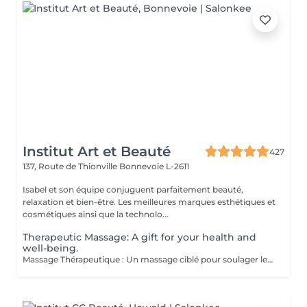
Institut Art et Beauté
427
137, Route de Thionville
Bonnevoie L-2611
Isabel et son équipe conjuguent parfaitement beauté,
relaxation et bien-être. Les meilleures marques esthétiques et
cosmétiques ainsi que la technolo...
Therapeutic Massage: A gift for your health and
well-being.
Massage Thérapeutique : Un massage ciblé pour soulager les tensions musculaires, réduire le stress, et rééquilibrer votre corps. Soulagement des Douleurs Musculaires : Les techniques de massage ciblent les zones de tension pour libérer les nuds musculaires et améliorer la flexibilité. Réduction du Stress : Les massages aident à abaisser les niveaux de cortisol, l'hormone du stress, ce qui favorise la détente et une meilleure gestion du stress. Amélioration du Bien-être Général : Ils stimulent la circulation sanguine, renforcent le système immunitaire, et contribuent à un meilleur sommeil, ce qui mène à une vie plus équilibrée. Au-delà du physique, ces massages favorisent une sensation de paix intérieure et de clarté mentale. Praticiennes Qualifiées : Experts dans diverses techniques de massage. Traitements Personnalisés : Séances adaptées à vos besoins spécifiques. Ambiance Apaisante : Un environnement relaxant. Une nouvelle manière de prendre soin de vous.