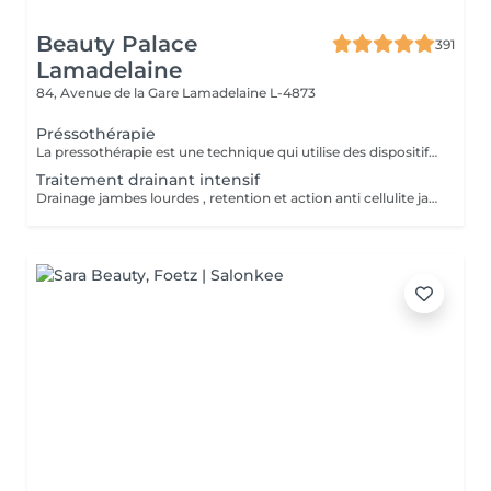
Beauty Palace
391
Lamadelaine
84, Avenue de la Gare
Lamadelaine L-4873
Préssothérapie
La pressothérapie est une technique qui utilise des dispositifs gonflables pour exercer une pression séquentielle sur les jambes, les bras ou le corps. Ce traitement stimule la circulation sanguine et lymphatique, aide à réduire la rétention d'eau et les gonflements, tout en favorisant la détoxification, la relaxation et le bien-être général.
Traitement drainant intensif
Drainage jambes lourdes , retention et action anti cellulite jambes et abdomen