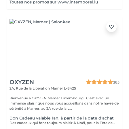
Toutes nos promos sur www.intemporel.lu
OXYZEN
285
2A, Rue de la Liberation
Mamer L-8425
Bienvenue à OXYZEN Mamer Luxembourg ! C'est avec un
immense plaisir que nous vous accueillons dans notre havre de
sérénité à Mamer, au 2A rue de la L...
Bon Cadeau valable 1an, à partir de la date d'achat
Des cadeaux qui font toujours plaisir À Noël, pour la Fête des Mères, des Pères, des Grands-Mères, la Saint-Valentin, un anniversaire ou simplement pour faire plaisir : les bons cadeaux OXYZEN sont l'attention idéale. Offrez à vos proches une véritable expérience de bien-être inoubliable. * Vous pouvez acheter vos bons cadeaux directement en ligne sur Salonkee, de façon simple et sécurisée. * Vous pouvez également les commander via notre site internet : https://www.oxyzen.lu Sur notre site, vous avez la possibilité de recevoir un bon cadeau personnalisé, prêt à être imprimé, utilisable immédiatement. Nos bons cadeaux sont valides 1 an à compter de leur date d'achat. Ils peuvent être envoyés par courrier à l'adresse de votre choix ou reçus par mail immédiatement après validation de votre achat . Et si vous préférez le contact direct, il est aussi possible de venir les récupérer en mains propres sur rendez-vous.