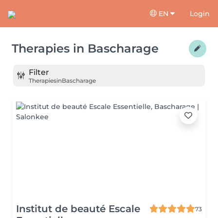
EN
Login
Therapies
in
Bascharage
Filter
Therapies
in
Bascharage
Institut de beauté Escale
73