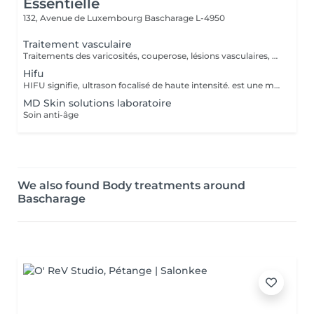
Essentielle
132, Avenue de Luxembourg
Bascharage L-4950
Traitement vasculaire
Traitements des varicosités, couperose, lésions vasculaires, rougeurs diffuses. Régénération de la peau, stimulation du collagène, traitements des cicatrices et vergetures, acné, atténuation des rides et relâchement cutanées, redensifier le cheveu, augmente l'efficacité cosmétiques, amélioration de l'aspect peau d'orange.
Hifu
HIFU signifie, ultrason focalisé de haute intensité. est une manière innovante, indolore et non invasive. - Correction de l'ovale du visage -Réduction des rides -Lifting facial non chirurgical, joues, sourcils, rides du lion, rides du front, rides nasolabiales, du double menton -Raffermissement du cou, du décolleté -Réduction des poches sous les yeux -Amelioration de la cellulite -Lissage de la peau
MD Skin solutions laboratoire
Soin anti-âge
We also found Body treatments around
Bascharage