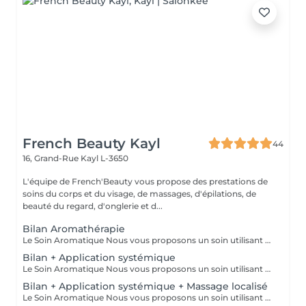
French Beauty Kayl
44
16, Grand-Rue
Kayl L-3650
L'équipe de French'Beauty vous propose des prestations de
soins du corps et du visage, de massages, d'épilations, de
beauté du regard, d'onglerie et d...
Bilan Aromathérapie
Le Soin Aromatique Nous vous proposons un soin utilisant L'aromathérapie. Cela consiste à rechercher ensemble vos besoins et vous proposer ensuite une combinaison d'huiles essentielles et huile végétale appliquée en zones localisées ou sur l'ensemble du corps. Dans le cadre des soins aux huiles essentielles de French Beauty, celles-ci ne vous seront conseillées et utilisées uniquement par voie cutanée et /ou en diffusion. L'aromathérapie ne se substitue pas à un traitement médical ou consultation médicale. Au même titre qu'un complément alimentaire, elle est une aide et un soutien supplémentaire au maintien de votre système immunitaire. Avant de prendre rendez-vous, voici quelques contre-indications à l'utilisation des huiles essentielles : * Grossesse et allaitement * Allergies cutanées, alimentaires * Maladies cardiovasculaires * Maladies hormodépendantes * Cancers * Épilepsie * Asthme et maladies respiratoires * Personne mineure Votre conseil et soin sera presté par une personne certifiée en aromathérapie appliquée à l'officine.
Bilan + Application systémique
Le Soin Aromatique Nous vous proposons un soin utilisant L'aromathérapie. Cela consiste à rechercher ensemble vos besoins et vous proposer ensuite une combinaison d'huiles essentielles et huile végétale appliquée en zones localisées. L'application systémique consiste à appliquer des huiles essentielles sur certaines zones du corps (comme le bas du dos, le plexus solaire, la plante des pieds, les poignets, etc.) afin que leurs principes actifs pénètrent dans la peau et se diffusent dans l'organisme. Contrairement à un massage complet, il ne s'agit pas d'un modelage mais d'une application ciblée et personnalisée, adaptée aux besoins du moment. Dans le cadre des soins aux huiles essentielles de French Beauty, celles-ci ne vous seront conseillées et utilisées uniquement par voie cutanée et /ou en diffusion. L'utilisation d'huiles essentielles offre un large éventail de bienfaits pour le corps et l'esprit. En voici quelques-uns : * Réduction du stress et de l'anxiété * Amélioration du sommeil * Amélioration de l'humeur, la fatigue mentale * Renforcement immunitaire * Propriétés antiseptiques et antivirales * Soutien musculaires et articulaires * Soutien digestif * Purifiant, tonifiant et régénérant cutané L'aromathérapie ne se substitue pas à un traitement médical ou consultation médicale. Au même titre qu'un complément alimentaire, elle est une aide et un soutien supplémentaire au maintien de votre système immunitaire. Avant de prendre rendez-vous, voici quelques contre-indications à l'utilisation des huiles essentielles : * Grossesse et allaitement * Allergies cutanées, alimentaires * Maladies cardiovasculaires * Maladies hormodépendantes * Cancers * Épilepsie * Asthme et maladies respiratoires * Personne mineure Votre conseil et soin sera presté par une personne certifiée en aromathérapie appliquée à l'officine.
Bilan + Application systémique + Massage localisé
Le Soin Aromatique Nous vous proposons un soin utilisant L'aromathérapie. Cela consiste à rechercher ensemble vos besoins et vous proposer ensuite une combinaison d'huiles essentielles et huile végétale appliquée en zones localisées. L'application systémique consiste à appliquer des huiles essentielles sur certaines zones du corps (comme le bas du dos, le plexus solaire, la plante des pieds, les poignets, etc.) afin que leurs principes actifs pénètrent dans la peau et se diffusent dans l'organisme combiné à un massage ciblées sur les zones énergétiques. Dans le cadre des soins aux huiles essentielles de French Beauty, celles-ci ne vous seront conseillées et utilisées uniquement par voie cutanée et /ou en diffusion. L'utilisation d'huiles essentielles offre un large éventail de bienfaits pour le corps et l'esprit. En voici quelques-uns : * Réduction du stress et de l'anxiété * Amélioration du sommeil * Amélioration de l'humeur, la fatigue mentale * Renforcement immunitaire * Propriétés antiseptiques et antivirales * Soutien musculaires et articulaires * Soutien digestif * Purifiant, tonifiant et régénérant cutané L'aromathérapie ne se substitue pas à un traitement médical ou consultation médicale. Au même titre qu'un complément alimentaire, elle est une aide et un soutien supplémentaire au maintien de votre système immunitaire. Avant de prendre rendez-vous, voici quelques contre-indications à l'utilisation des huiles essentielles : * Grossesse et allaitement * Allergies cutanées, alimentaires * Maladies cardiovasculaires * Maladies hormodépendantes * Cancers * Épilepsie * Asthme et maladies respiratoires * Personne mineure Votre conseil et soin sera presté par une personne certifiée en aromathérapie appliquée à l'officine.