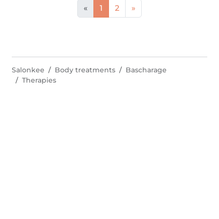
«
1
2
»
Salonkee
Body treatments
Bascharage
Therapies