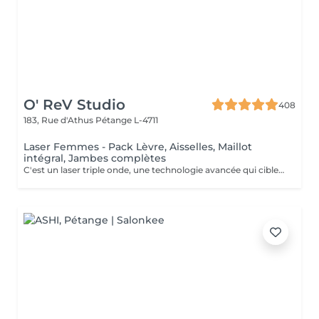
O' ReV Studio
408
183, Rue d'Athus
Pétange L-4711
Laser Femmes - Pack Lèvre, Aisselles, Maillot
intégral, Jambes complètes
C'est un laser triple onde, une technologie avancée qui cible efficacement tous les types de poils et de peaux. Grâce à ses trois longueurs d'onde (Alexandrite, Diode et Nd:YAG), il agit en profondeur pour une épilation définitive optimale, tout en assurant un traitement confortable et sécurisé. Ce pack complet inclut l'épilation définitive des lèvres supérieures, aisselles, maillot integral devant et derrière et jambes complètes, pour une peau lisse et sans poils sur le long terme. Contre indications: Grossesse et allaitement Exposition au soleil & solarium 2 jours avant et après Présence de plaies, infections cutanées ou herpès actif Prise de médicaments photo-sensibilisants (Roaccutane, antibiotiques, anti-inflammatoires etc,...) Maladies de peau (eczéma, psoriasis, vitiligo, etc.) Diabète non contrôlé Épilepsie (à cause de la lumière du laser) Implants métalliques ou pacemaker Varices importantes sur la zone traitée