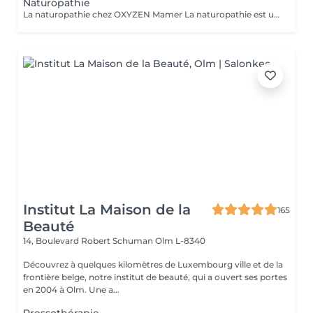
Naturopathie
La naturopathie chez OXYZEN Mamer La naturopathie est une approche naturelle et personnalisée qui aide votre corps à retrouver équilibre et vitalité. Chez OXYZEN, nous mettons l'accent sur l'essentiel : la digestion. Une bonne digestion, c'est moins de ballonnements, plus d'énergie, un meilleur sommeil et des défenses renforcées. Pour cela, nous vous guidons notamment sur les bonnes associations alimentaires, afin de faciliter le travail digestif et d'éviter les inconforts. Chaque séance est un moment d'écoute et de conseils pratiques adaptés à votre rythme : hygiène alimentaire, sommeil, gestion du stress, plantes et solutions naturelles. Pas de frustration : l'idée est d'avancer étape par étape, pour des changements durables. Prenez rendez-vous dès aujourd'hui et découvrez comment améliorer votre bien-être en commençant par votre système digestif. Avertissement : Nos soins sont dédiés au bien-être et à la relaxation. Ils ne remplacent pas un suivi médical et ne relèvent pas de la kinésithérapie.
Institut La Maison de la
165
Beauté
14, Boulevard Robert Schuman
Olm L-8340
Découvrez à quelques kilomètres de Luxembourg ville et de la
frontière belge, notre institut de beauté, qui a ouvert ses portes
en 2004 à Olm. Une a...