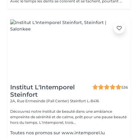
Avec le temps les dents se colorent et se tachent, pourtant un joli sourire passe par des dents blanches. Parmi les nombreuses techniques existant sur le marché, le blanchiment des dents sans peroxyde vous garantit un résultat efficace et sans aucun danger. La séance de blanchiment, réalisée par un professionnel, dure entre 40 et 45minutes.
Institut L'Intemporel
536
Steinfort
2A, Rue Ermesinde (Pall Center)
Steinfort L-8416
Découvrez notre institut de beauté dans une ambiance
empreinte de sérénité et de calme, prêt pour une pause beauté
hors du temps. L'Intemporel, trois...
Toutes nos promos sur www.intemporel.lu