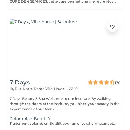
CURE DE 4 SEANCES: cette cure permet une meilleure récupération sportive, une diminution de la fatigue et l'anxiété. Plus efficace qu'un apport par voie orale, le corps se recharge en magnésium. La cure est recommandée aux personnes souffrant de sommeil difficile, de stress et de fatigue. Convient aux femmes enceintes
7 Days
170
18, Rue Notre Dame
Ville-Haute L-2240
7 Days Beauty & Spa Welcome to our institute, By walking
through the doors of the institute, you place your beauty in the
expert hands of our team. ...
Colombian Butt Lift
Traitement colombien Buttlift pour un effet raffermissant et volumateur immédiat, donnant un effet ballon à lés fasses. Traitement comprenant massage, aspiration vacuum et massage post-traitement. Avec la possibilité de combiner des crèmes pour un effet plus durable.