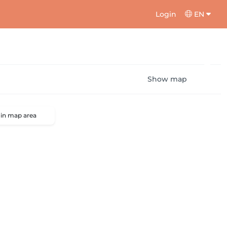
Login
EN
Show map
 in map area