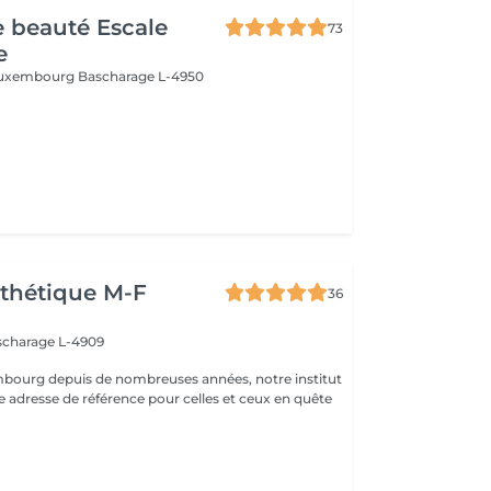
de beauté Escale
73
e
 Luxembourg
Bascharage L-4950
thétique M-F
36
scharage L-4909
mbourg depuis de nombreuses années, notre institut
e adresse de référence pour celles et ceux en quête