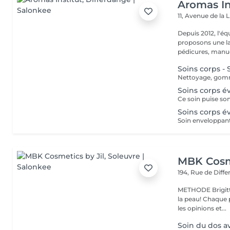
Aromas In
11, Avenue de la 
Depuis 2012, l'éq
proposons une la
pédicures, manucu
Soins corps -
Soins corps é
Soins corps év
MBK Cosme
194, Rue de Diff
METHODE Brigitt
la peau! Chaque p
les opinions et...
Soin du dos 