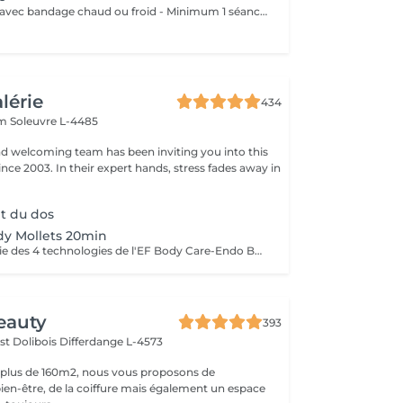
- Pressothérapie avec bandage chaud ou froid - Minimum 1 séance par semaine Bienfaits : - Stimule la circulation sanguine et lymphatique - Réduit la rétention d'eau et les gonflements - Soulage les jambes lourdes et fatiguées - Aide à diminuer l'apparence de la cellulite - Favorise la récupération après une chirurgie esthétique - Améliore le confort despersonnes souffrant de lipdème
alérie
434
em
Soleuvre L-4485
nd welcoming team has been inviting you into this
nce 2003. In their expert hands, stress fades away in
t du dos
y Mollets 20min
Grâce à la synergie des 4 technologies de l'EF Body Care-Endo Body Shaper, la circulation sanguine au niveau des jambes est stimulée, ce qui les rends moins lourdes. ( recommandé en cure de 12+1)
eauty
393
st Dolibois
Differdange L-4573
 plus de 160m2, nous vous proposons de
bien-être, de la coiffure mais également un espace