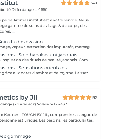
stitut
340
Liberté
Differdange L-4660
uipe de Aromas institut est à votre service. Nous
rge gamme de soins du visage & du corps, des
res, ...
 Soin du dos évasion
Nettoyage, gommage, vapeur, extraction des impuretés, massage délassant, masque. Nous vous prions de bien vouloir respecter votre rendez-vous. En prenant rendez-vous, vous occupez une place, dont une autre personne aurait éventuellement besoin. Tout rendez-vous non annulé 24h en avance, est susceptible d'être facturé. (Si vous ne pouvez pas vous présenter à votre RDV, proposez-le éventuellement à un proche ou à un ami) Toute l'équipe de Aromas Institut vous remercie pour votre respect et votre compréhension.
vasions - Soin hanakasumi-japonais
Ce soin puise son inspiration des rituels de beauté japonais. Gommage aux gants exfoliants, massage corps au beurre de karité chaud (lotus/cerisier), Massage pieds aux techniques issues de la réflexologie plantaire. Ce soin est une ôde au bien-être. Nous vous prions de bien vouloir respecter votre rendez-vous. En prenant rendez-vous, vous occupez une place, dont une autre personne aurait éventuellement besoin. Tout rendez-vous non annulé 24h en avance, est susceptible d'être facturé. (Si vous ne pouvez pas vous présenter à votre RDV, proposez-le éventuellement à un proche ou à un ami) Toute l'équipe de Aromas Institut vous remercie pour votre respect et votre compréhension.
asions - Sensations orientales
Soin enveloppant grâce aux notes d'ambre et de myrrhe. Laissez ce soin vous faire voyager dans un autre monde. Ce protocole exceptionnel puisé dans les rituels ancestraux d'orient vous fera passer un moment d'évasion intense. Un sirop pour préparer le corps au gommage, une pierre MEKA qui permet de laisser la peau lisse et douce puis un modelage pour nourrir et sublimer la peau dans un moment de pure détente. Nous vous prions de bien vouloir respecter votre rendez-vous. En prenant rendez-vous, vous occupez une place, dont une autre personne aurait éventuellement besoin. Tout rendez-vous non annulé 24h en avance, est susceptible d'être facturé. (Si vous ne pouvez pas vous présenter à votre RDV, proposez-le éventuellement à un proche ou à un ami) Toute l'équipe de Aromas Institut vous remercie pour votre respect et votre compréhension.
tics by Jil
192
erdange (Zolwer eck)
Soleuvre L-4437
e Kettner - TOUCH BY JIL, comprendre la langue de
ersonne est unique. Les besoins, les particularités,
avec gommage