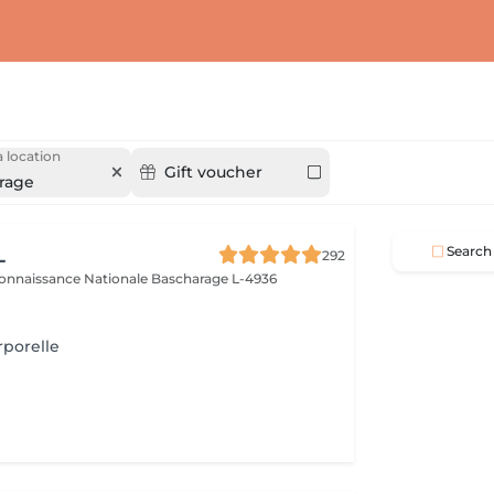
 location
Gift voucher
rage
L
Search
292
connaissance Nationale
Bascharage L-4936
rporelle