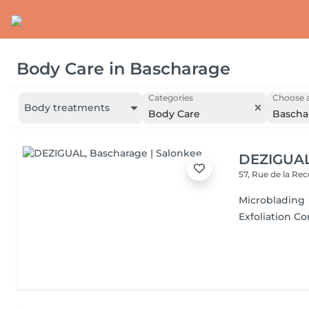
Body Care
in
Bascharage
Categories
Choose a
Body treatments
Body Care
Bascha
DEZIGUA
57, Rue de la Re
Microblading
Exfoliation Co