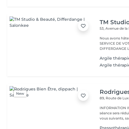
TM Studi
53, Avenue de la
Nous avons hâte de vous accu
SERVICE DE VO
D
Argile thérapi
Argile thérapi
Rodrigues
New
89, Route de L
INFORMATION IMPORTANTE : En ca
séance sera rédu
vous suivants, sa
Pressothérapi