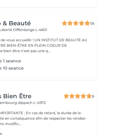
o & Beauté
56
 Liberté
Differdange L-4601
eillir ! UN INSTITUT DE BEAUTÉ AU
TRE BIEN-ÊTRE EN PLEIN COEUR DE
IFFERDANGE Le bien-être n'est pas une q...
e 1 seance
e 10 seance
 Bien Être
8
uxembourg
dippach L-4972
s de retard, la durée de la
ite en conséquence afin de respecter les rendez-
ns modific...
e