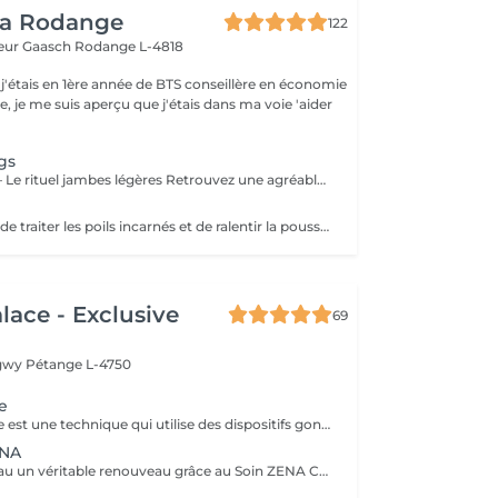
ea Rodange
122
eur Gaasch
Rodange L-4818
 j'étais en 1ère année de BTS conseillère en économie
le, je me suis aperçu que j'étais dans ma voie 'aider
gs
Linea relax Legs – Le rituel jambes légères Retrouvez une agréable sensation de légèreté grâce à notre soin Linea Legs. Ce rituel associe l'application de bandages imprégnés d'actifs rafraîchissants à une séance de pressothérapie. Cette combinaison favorise la circulation, stimule le drainage et aide à diminuer la sensation de jambes lourdes. Idéal en période de chaleur, après une journée debout ou en complément d'une cure minceur, Linea Legs procure un effet fraîcheur immédiat, réduit les sensations de fatigue et laisse vos jambes plus légères, reposées et confortables.
Soin permettant de traiter les poils incarnés et de ralentir la pousse du poils. Nous procédons à un gommage, suivi de votre épilations habituelle, extractions des poils incarnés, masque et crème fin de soin.
lace - Exclusive
69
ngwy
Pétange L-4750
e
La pressothérapie est une technique qui utilise des dispositifs gonflables pour exercer une pression séquentielle sur les jambes, les bras ou le corps. Ce traitement stimule la circulation sanguine et lymphatique, aide à réduire la rétention d'eau et les gonflements, tout en favorisant la détoxification, la relaxation et le bien-être général.
ENA
Offrez à votre peau un véritable renouveau grâce au Soin ZENA Corps, un peeling 100% naturel à base de micro-algues. Ce soin innovant stimule le renouvellement cellulaire pour une peau plus lisse, plus lumineuse et visiblement plus unifiée. Idéal pour éclaircir le teint, atténuer les tâches d'acné et améliorer la texture de la peau, le soin ZENA agit en douceur sans agresser l'épiderme. Il convient à tous les types de peau, même les plus sensibles. Avant tout traitement ZENA Corps, une séance d'évaluation est obligatoire. Ce rendez-vous permet d'analyser votre peau et de définir le protocole ZENA le plus adapté selon vos besoins (éclaircissement, tâches, vergetures, texture de peau, etc...) Le traitement corporel complet sera ensuite planifié à la suite de ce diagnostique personnalisé.