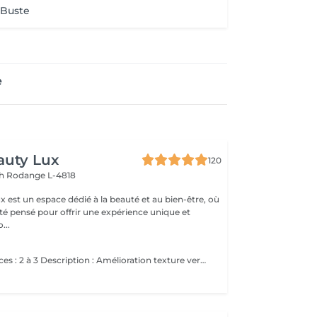
 Buste
e
auty Lux
120
ch
Rodange L-4818
 est un espace dédié à la beauté et au bien-être, où
été pensé pour offrir une expérience unique et
isée. No...
Nombre de séances : 2 à 3 Description : Amélioration texture vergetures blanches matures. Stimulation collagène. Après : Rougeur 5-7 jours. Hydratation intensive. Contre-indications Grossesse / allaitement Diabète non contrôlé Pacemaker Tendance chéloïde Isotrétinoïne récente Infection oculaire active Phototype élevé à risque PIH Avant Pas de soleil 3 semaines Pas de peeling / laser récent Pas d'injection récente Arriver sans maquillage Après dème 25 jours Croûtes 510 jours SPF 50 pendant 30 jours Pas de maquillage 7 jours Pas de sport intense 57 jours