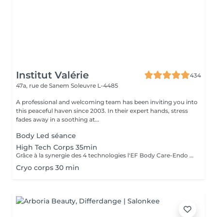
Institut Valérie
434
47a, rue de Sanem
Soleuvre L-4485
A professional and welcoming team has been inviting you into
this peaceful haven since 2003. In their expert hands, stress
fades away in a soothing at...
Body Led séance
High Tech Corps 35min
Grâce à la synergie des 4 technologies l'EF Body Care-Endo Body Shaper, le soin High Tech exclusif s'adresse en une seule séance aux 4 zones à problèmes du corps, cuisses, fesses, hanches et ventre. La silhouette est redessinée la cellulite est estompée, la peau est plus ferme et plus tonique ( recommandé en cure de 14+2)
Cryo corps 30 min