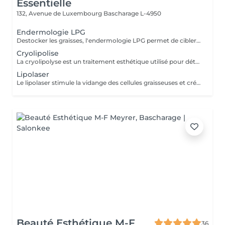
Essentielle
132, Avenue de Luxembourg
Bascharage L-4950
Endermologie LPG
Destocker les graisses, l'endermologie LPG permet de cibler et d'affiner les zones rebelles à l'exercice et a l'hygiène alimentaire ( bras , dos , ventre, taille) tout en s'adaptant au besoin de chaque peau. Lisser la cellulite, raffermir la peau, retrouver des jambes légères.
Cryolipolise
La cryolipolyse est un traitement esthétique utilisé pour détruire les cellules graisseuses. Son principe repose sur une température de froid contrôlé de 9°C à 13°C.
Lipolaser
Le lipolaser stimule la vidange des cellules graisseuses et créer des micropores dans leurs membranes par le biais d'une chaleur douce.
Beauté Esthétique M-F
36