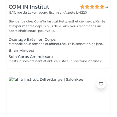
COM'IN Institut
24
13/17, rue du Luxembourg
Esch-sur-Alzette L-4220
Bienvenue chez Com'In Institut Ketty estheticienne diplômée
et expérimentée depuis plus de 20 ans ,vous reçoit dans un
cadre chaleureux , pour vous...
Drainage Brésilien Corps
Méthode pour remodeler,affiner,réduire la sensation de jambes lourdes ,rétention d eau,améliorer la circulation sanguine et lymphatique,detoxifier,réduire la cellulite. Effet détente et favorise la relaxation
Bilan Minceur
Soin Corps Amincissant
C est un soin drainant et anti cellulite sur une zone localisé comme les bras, ou le ventre