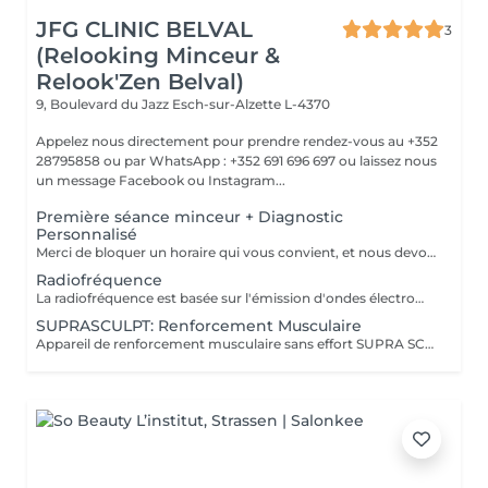
JFG CLINIC BELVAL
3
(Relooking Minceur &
Relook'Zen Belval)
9, Boulevard du Jazz
Esch-sur-Alzette L-4370
Appelez nous directement pour prendre rendez-vous au +352
28795858 ou par WhatsApp : +352 691 696 697 ou laissez nous
un message Facebook ou Instagram...
Première séance minceur + Diagnostic
Personnalisé
Merci de bloquer un horaire qui vous convient, et nous devons vous confirmer la bonne réception de votre demande de rendez-vous, laissez nous vos coordonnées ou appelez directement au 28795858 ou 691 696 697 Nous proposons un bilan personnalisé d'une heure qui comprend : -Analyse du corps avec une balance professionnelle qui calcule votre poids avec précision en déterminant les pourcentages de masse grasse et musculaire, le taux de graisse viscérale, la rétention d'eau ,votre IMC * et vos besoins caloriques. Analyse de votre silhouette et définition de vos objectifs, 1 premier séance sur un de nos appareils minceur haute technologie, Définition et proposition d'un parcours minceur adapté à votre profil et devis donné en fin de séance.
Radiofréquence
La radiofréquence est basée sur l'émission d'ondes électromagnétiques à très haute fréquence passant à travers la peau et qui produisent de la chaleur dans les tissus sous-cutanés. La chaleur produite va agir en profondeur, sans brûler la superficie, c'est-à-dire la peau. On arrive à chauffer jusqu'à 55° en profondeur, ce qui va stimuler les fibroblastes, lesquels vont fabriquer de nouvelles fibres d'élastine et de collagène. Parallèlement, la chaleur induit la rétraction des fibres de collagène préexistantes. Cette technique révolutionnaire traite en profondeur la peau, et stimule la production de nouveau collagène qui améliore la fermeté et la tension cutanée. L'effet de rétraction est immédiat, donnant un coup d'éclat visible et une meilleure fermeté de la peau. La rétraction se poursuit ensuite dans le temps.
SUPRASCULPT: Renforcement Musculaire
Appareil de renforcement musculaire sans effort SUPRA SCULPT: entreprise française ayant eu le prix de l'innovation pour cet appareil car très performant: ce sont des ondes électromagnétiques qui vont créer des contractions impossible à reproduire dans la vraie vie, et qui vont développer les muscles de la zone traitée: abdominaux, fessiers, cuisses avant ou arrières, bras, mollets.