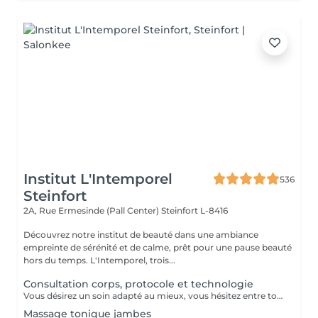
Institut L'Intemporel
536
Steinfort
2A, Rue Ermesinde (Pall Center)
Steinfort L-8416
Découvrez notre institut de beauté dans une ambiance
empreinte de sérénité et de calme, prêt pour une pause beauté
hors du temps. L'Intemporel, trois...
Consultation corps, protocole et technologie
Vous désirez un soin adapté au mieux, vous hésitez entre toutes nos techniques, machines et protocoles divers. Nous avons donc mis en place ce moment privilégié avec une esthéticienne, qui vous écoutera et répondra à vos attentes en vous conseillant au mieux. Les 25€ de la consultation vous seront déduits de votre soin si vous prenez rdv .
Massage tonique jambes