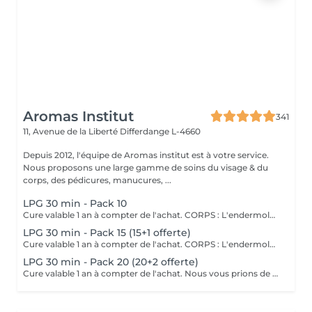
Aromas Institut
341
11, Avenue de la Liberté
Differdange L-4660
Depuis 2012, l'équipe de Aromas institut est à votre service.
Nous proposons une large gamme de soins du visage & du
corps, des pédicures, manucures, ...
LPG 30 min - Pack 10
Cure valable 1 an à compter de l'achat. CORPS : L'endermologie DESTOCKER les graisses localisées et résistantes. LISSER la cellulite PREVENIR les troubles de la circulation RAFFERMIR la peau distendue DRAINER VISAGE : L'endermolift STIMULER la synthèse naturelle d'acide hyaluronique. REDENSIFIER la peau ESTOMPER les signes de l'âge Nous vous prions de bien vouloir respecter votre rendez-vous. En prenant rendez-vous, vous occupez une place, dont une autre personne aurait éventuellement besoin. Tout rendez-vous non annulé 24h en avance, est susceptible d'être facturé. (Si vous ne pouvez pas vous présenter à votre RDV, proposez-le éventuellement à un proche ou à un ami) Toute l'équipe de Aromas Institut vous remercie pour votre respect et votre compréhension.
LPG 30 min - Pack 15 (15+1 offerte)
Cure valable 1 an à compter de l'achat. CORPS : L'endermologie DESTOCKER les graisses localisées et résistantes. LISSER la cellulite PREVENIR les troubles de la circulation RAFFERMIR la peau distendue DRAINER VISAGE : L'endermolift STIMULER la synthèse naturelle d'acide hyaluronique. REDENSIFIER la peau ESTOMPER les signes de l'âge Nous vous prions de bien vouloir respecter votre rendez-vous. En prenant rendez-vous, vous occupez une place, dont une autre personne aurait éventuellement besoin. Tout rendez-vous non annulé 24h en avance, est susceptible d'être facturé. (Si vous ne pouvez pas vous présenter à votre RDV, proposez-le éventuellement à un proche ou à un ami) Toute l'équipe de Aromas Institut vous remercie pour votre respect et votre compréhension.
LPG 30 min - Pack 20 (20+2 offerte)
Cure valable 1 an à compter de l'achat. Nous vous prions de bien vouloir respecter votre rendez-vous. En prenant rendez-vous, vous occupez une place, dont une autre personne aurait éventuellement besoin. Tout rendez-vous non annulé 24h en avance, est susceptible d'être facturé. (Si vous ne pouvez pas vous présenter à votre RDV, proposez-le éventuellement à un proche ou à un ami) Toute l'équipe de Aromas Institut vous remercie pour votre respect et votre compréhension.