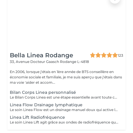
Bella Linea Rodange
123
33, Avenue Docteur Gaasch
Rodange L-4818
En 2006, lorsque j'étais en 1ère année de BTS conseillère en
économie sociale et familiale, je me suis aperçu que j'étais dans
ma voie 'aider et accom...
Bilan Corps Linea personnalisé
Le Bilan Corps Linea est une étape essentielle avant toute cure minceur. Réalisé avec notre expertise, il permet d'analyser vos besoins, vos habitudes et vos objectifs afin de construire un programme parfaitement adapté à votre silhouette. Ce bilan personnalisé nous permet de vous orienter vers les soins les plus efficaces et de définir une stratégie minceur claire, avec un suivi précis. Vous bénéficiez ainsi d'un accompagnement sur mesure, pensé pour optimiser vos résultats et atteindre vos objectifs dans les meilleures conditions.
Linea Flow Drainage lymphatique
Le soin Linea Flow est un drainage manuel doux qui active la circulation lymphatique, favorise l'élimination des toxines et diminue la rétention d'eau. Il apporte une sensation immédiate de légèreté, affine la silhouette et améliore la qualité de la peau. Idéal en cure pour un effet détox et jambes légères.
Linea Lift Radiofréquence
Le soin Linea Lift agit grâce aux ondes de radiofréquence qui chauffent les tissus en profondeur. Cette stimulation relance la production de collagène et d'élastine, raffermit la peau et améliore son élasticité. Idéal pour lutter contre le relâchement cutané et redessiner les contours du corps, ce soin apporte un effet liftant progressif et naturel.