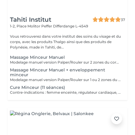
Tahiti Institut
37
1-2, Place Molitor Peffer
Differdange L-4549
Vous retrouverez dans votre institut des soins du visage et du
corps, avec les produits Thalgo ainsi que des produits de
Polynésie, made in Tahiti, de...
Massage Minceur Manuel
Modelage manuel version Palper/Rouler sur 2 zones du corps.
Massage Minceur Manuel + enveloppement
minceur
Modelage manuel version Palper/Rouler sur 1 ou 2 zones du corps. Application ensuite d'un enveloppement aux propriétés amincissantes sur ces mêmes zones.
Cure Minceur (11 séances)
Contre-indications : femme enceinte, régulateur cardiaque, stérilet, maladie grave : conseils auprès de votre esthéticienne Programme de perte en cm et anticellulite Séance 1 : Bilan personnalisé + Massage drainant lymphatique corps (esthétique méthode Leduc) (50 min) + UN PRODUIT CORPS POUR LE DOMICILE INCLUS Séance 2 : Massage minceur localisé sur 1 ou 2 zones + Vacuum (cupping) (40 min) Séance de 3 à 8 : Lipocavitation + Radio-fréquence 1 à 2 zones (30 min) Séance de 9 à 10 : Madérothérapie + enveloppement minceur localisé (60 min) Séance 11 : Rituel Tonicité (1h) (ce rituel comprend un drainage lymphatique et l'utilisation de radio-fréquence avec application localisée d'une crème fermeté) L'idéal étant de réaliser 2 à 3 séances par semaine pour un résultat optimal. Payable à la 1ère séance.