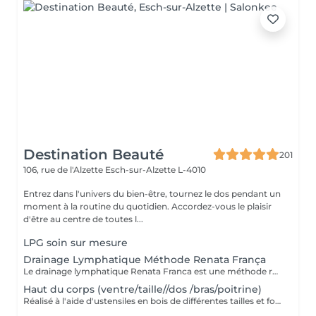
Destination Beauté
201
106, rue de l'Alzette
Esch-sur-Alzette L-4010
Entrez dans l'univers du bien-être, tournez le dos pendant un
moment à la routine du quotidien. Accordez-vous le plaisir
d'être au centre de toutes l...
LPG soin sur mesure
Drainage Lymphatique Méthode Renata França
Le drainage lymphatique Renata Franca est une méthode revisité du drainage lymphatique traditionnel qui permet d'obtenir des résultats plus rapides et visuels impressionnants. L'objectif du drainage manuel, c'est de stimuler le système lymphatique pour qu'il accélère son fonctionnement et élimine ce qui l'empêchait de fonctionner correctement. Pour ce faire, il va falloir stimuler les ganglions et les organes d'élimination. Plus il est pratiqué régulièrement, plus il sera efficace et permettra de soutenir le système lymphatique plutôt que de le relancer à chaque fois.
Haut du corps (ventre/taille//dos /bras/poitrine)
Réalisé à l'aide d'ustensiles en bois de différentes tailles et formes spécialement conçus pour s'adapter aux lignes du corps. - Une alternative à la chirurgie - Accélère le métabolisme - Active le système lymphatique - Raffermit et tonifie la peau - Redessine le corps et les volumes - Post opératoire...