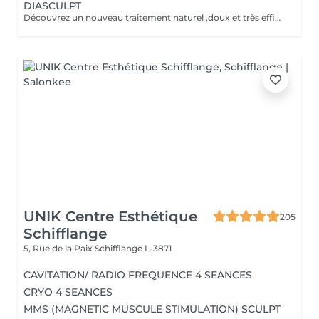
DIASCULPT
Découvrez un nouveau traitement naturel ,doux et très efficace pour éliminer les surcharges graisseuses localisées : abdomen, hanches ,genoux , bras , fesses ,les résultats sont visibles immédiatement .Cette technique permet également de soigner la cellulite, et raffermir les zones relâchées en renforçant la fabrication d'un bon collagène.
UNIK Centre Esthétique
205
Schifflange
5, Rue de la Paix
Schifflange L-3871
CAVITATION/ RADIO FREQUENCE 4 SEANCES
CRYO 4 SEANCES
MMS (MAGNETIC MUSCULE STIMULATION) SCULPT