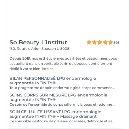
So Beauty L’institut
595
130, Route d'Arlon
Strassen L-8008
Depuis 2019, nos esthéticiennes qualifiées et passionnées vous
accueillent dans un véritable écrin de douceur, entièrement
dédié à votre bien-être et ...
BILAN PERSONNALISÉ LPG endermologie
augmentée INFINITY®
Tout programme de soin endermologie® corps commence par un bilan ultra-précis, avec l'application professionnelle ENDERMOLINK. Il se déroule en trois étapes clés : 1. Décryptage de votre mode de vie. 2. Analyse de votre peau. 3. Création de votre programme sur-mesure.
SOINS CORPS SUR MESURE LPG endermologie
augmentée INFINITY®
Ce soin de l'ensemble du corps raffermit la peau et redonne du galbe aux courbes pour retrouver une silhouette resculptée et plus ferme tout en procurant un grand moment de bien-être. DESTOCKE les graisses Grâce à la nouvelle tête de traitement brevetée Alliance, endermologie® permet de cibler et d'affiner les zones rebelles à lexercice et à l'hygiène alimentaire (bras, dos, ventre, taille, cuisses..) tout en s'adaptant précisément aux besoins de chaque peau. LISSE la cellulite La cellulite, qui touche 90 % des femmes même les plus minces et les plus sportives, résulte à la fois dun stockage de graisses dans les adipocytes (cellules graisseuses) et dune rétention d'eau tout autour. RAFFERMIT la peau Variations de poids, grossesses, temps qui passe la peau perd progressivement de sa tonicité et de sa souplesse. Même si ce relâchement cutané concerne tout le corps, certaines zones y sont plus sensibles : intérieur des cuisses, ventre, bras, etc
SOIN CELLULITE LISSANT LPG endermologie
augmentée INFINITY® + Massage drainant
Ce soin ciblé déstocke les graisses localisées, défibrose et assouplit les tissus pour traiter efficacement la cellulite adipeuse et fibreuse tout en procurant un grand moment de bien-être. 40 minutes LPG + 10 minutes de massage drainant/amincissant sur l'avant des jambes.