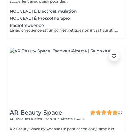
accueillent avec plaisir pour des...
NOUVEAUTÉ Electrostimulation
NOUVEAUTÉ Préssotherapie
Radiofréquence
La radiofréquence est un soin esthétique non invasif qui utilise des ondes électromagnétiques pour chauffer en profondeur les tissus cutanés. Cette chaleur stimule la production naturelle de collagène et d'élastine, ce qui raffermit la peau et améliore son élasticité. Objectifs: effet tenseur immédiat, raffermissement des zones relâchées (visage, cou, décolleté, bras, ventre, cuisses...) Soin indolore, résultats progressifs et naturels. Recommandations: une cure de plusieurs séances est conseillée pour un résultat durable, accompagnée d'un entretien régulier.
AR Beauty Space
64
48, Rue Jos Kieffer
Esch-sur-Alzette L-4176
AR Beauty Space by Andreia Un petit cocon cozy, simple et