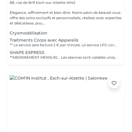
88, rue de Brill
Esch-sur-Alzette 4042
Élegance, raffinement et bien-être. Notre salon de beauté vous
offre des soins exclusifs et personnalisés, réalises avec expertise
et délicatesse, pou...
Cryomodélisation
Traitments Corps avec Appareils
** Le service sera facturé 2 € par minute. Le service LPG corps est une technologie non invasive qui utilise un massage mécanique pour stimuler les tissus profonds afin de réduire la cellulite, affiner la silhouette, déstocker les graisses localisées et raffermir la peau. Cette technique est souvent décrite comme agréable et naturelle, avec des résultats visibles comme une peau plus lisse et un corps plus léger, grâce au remodelage corporel et au drainage. Objectifs du traitement LPG corps Réduire la cellulite : Il aide à atténuer l'aspect de la cellulite, qu'elle soit adipeuse, aqueuse ou fibreuse. Déstocker les graisses : Il stimule le déstockage des graisses localisées qui résistent aux régimes et à l'exercice, comme le mentionne le traitement Lipomassage du {LPG Group}. Raffermir la peau : Le soin raffermit la peau et améliore sa fermeté, notamment sur des zones comme le double menton. Drainer et détoxifier : Il favorise les échanges circulatoires et procure un effet détoxinant, ce qui permet de retrouver une sensation de légèreté. Déroulement et fréquence Séance type : La durée d'une séance est généralement de 35 à 40 minutes, selon le protocole. Protocoles courants : Il est conseillé de commencer par 2 séances par semaine pour les premières séances afin d'obtenir des résultats plus rapides, puis de réduire la fréquence en fonction de vos besoins et de votre budget. Adaptabilité : Le soin peut être adapté à vos besoins spécifiques, qu'il s'agisse de minceur, de raffermissement ou de drainage.
SHAPE EXPRESS
**ABONNEMENT MENSUEL . Les séances sont valables uniquement pendant le mois en cours et ne peuvent pas être reportées ou cumulées sur le mois suivant. PROGRAMME CORPS REMODELANT - ANTI CELLULITE & RAFFERMISSANT INCLUS * 2 séances corporelles par semaine (30 minutes chacune) * 6 Seances par mois Techniques utilisées: - LPG : stimule la circulation et aide à déstocker les graisses - Drainage lymphatique : favorise l'élimination des toxines et réduit la rétention d'eau - Detox corporel : aide purifier l'organisme et affiner la silhouette - HIFU (1 Zone incluse) : Technologie avancée pour raffermir et tonifier la peau en profondeur