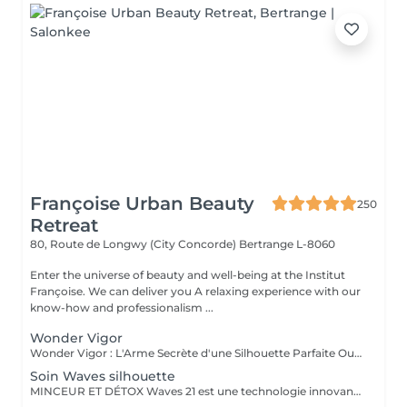
Françoise Urban Beauty
250
Retreat
80, Route de Longwy (City Concorde)
Bertrange L-8060
Enter the universe of beauty and well-being at the Institut
Françoise. We can deliver you A relaxing experience with our
know-how and professionalism ...
Wonder Vigor
Wonder Vigor : L'Arme Secrète d'une Silhouette Parfaite Oubliez les méthodes ordinaires. Wonder Vigor est la première et unique technologie au monde à fusionner thermogenèse intelligente et contraction musculaire hélicoïdale pour détruire la graisse et sculpter le corps avec une précision chirurgicale sans bistouri, sans douleur, sans compromis. Propulsé par Thermodexia, un brevet exclusif, ce système agit en profondeur pour des résultats visibles, mesurables, et inégalés. Une expérience ultra-confortable, des effets immédiats et durables parce que votre corps mérite l'excellence absolue. Exclusivement chez nous. Parce que le génie ne se partage pas. Prêt à transformer votre corps ? Venez vivre l'expérience Wonder Vigor.
Soin Waves silhouette
MINCEUR ET DÉTOX Waves 21 est une technologie innovante aux effets rééquilibrant , minceurs et détox permettant une action ciblée sur les différentes zones que l'on souhaite amincir. Grâce a l'association de électrostimulation des métamères en lien direct avec les organes , et d'un traitement par le froid intense , ce soin , relance le système lymphatique et veineux Les tissus sont détoxifiés en profondeur , la silhouette ré harmonisée , et les imperfections telle la cellulite , et la graisse abdominale sont visiblement réduites , dès la première séance .