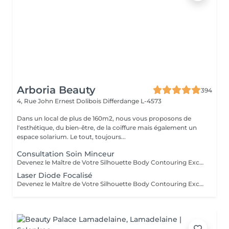
Arboria Beauty
394
4, Rue John Ernest Dolibois
Differdange L-4573
Dans un local de plus de 160m2, nous vous proposons de
l'esthétique, du bien-être, de la coiffure mais également un
espace solarium. Le tout, toujours...
Consultation Soin Minceur
Devenez le Maître de Votre Silhouette Body Contouring Exclusif Vous aspirez à redéfinir votre silhouette, dire adieu à la peau d'orange, et être prête pour votre summer body ? Ressentez-vous le besoin d'être accompagnée par des professionnelles pour retrouver le corps qui vous fait vous sentir au mieux ? Arboria Beauty est là pour concrétiser vos objectifs! Le Body Contouring by CONTOUR PARIS® offre une solution complète, personnalisée et unique grâce à la combinaison de trois technologies de pointe : La Cryolipolyse Augmentée, pour affiner votre silhouette sur mesure. Le Laser Diode Focalisé, pour atténuer la cellulite. Le Palber-Rouler Mécanique, pour raffermir la beau. Laissez-nous vous guider vers une transformation qui révélera votre meilleure version ! Arboria Beauty détient l'exclusivité au Luxembourg pour vous offrir en avant-première le Body Contouring by CONTOUR PARIS®, une expérience minceur unique en son genre dans le domaine de médecine esthétique.
Laser Diode Focalisé
Devenez le Maître de Votre Silhouette Body Contouring Exclusif Vous aspirez à redéfinir votre silhouette, dire adieu à la peau d'orange, et être prête pour votre summer body ? Ressentez-vous le besoin d'être accompagnée par des professionnelles pour retrouver le corps qui vous fait vous sentir au mieux ? Arboria Beauty est là pour concrétiser vos objectifs! Le Body Contouring by CONTOUR PARIS® offre une solution complète, personnalisée et unique grâce à la combinaison de trois technologies de pointe : La Cryolipolyse Augmentée, pour affiner votre silhouette sur mesure. Le Laser Diode Focalisé, pour atténuer la cellulite. Le Palber-Rouler Mécanique, pour raffermir la beau. Laissez-nous vous guider vers une transformation qui révélera votre meilleure version ! Arboria Beauty détient l'exclusivité au Luxembourg pour vous offrir en avant-première le Body Contouring by CONTOUR PARIS®, une expérience minceur unique en son genre dans le domaine de médecine esthétique.