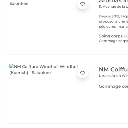
Aromas In
11, Avenue de la 
Depuis 2012, l'éq
proposons une la
pédicures, manucu
Soins corps -
NM Coiff
1, rue d’Arlon
Win
Gommage co