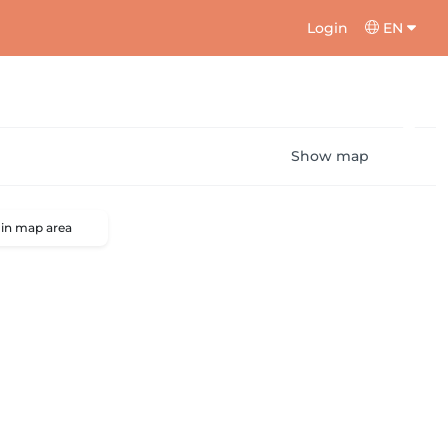
Login
EN
Show map
 in map area