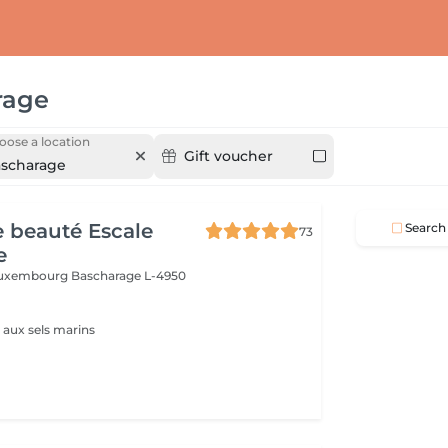
rage
oose a location
Gift voucher
scharage
de beauté Escale
Search
73
e
 Luxembourg
Bascharage L-4950
aux sels marins