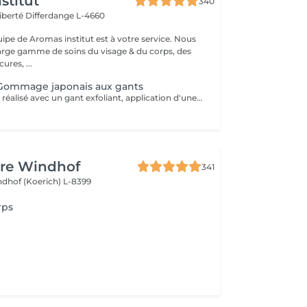
stitut
340
Liberté
Differdange L-4660
uipe de Aromas institut est à votre service. Nous
rge gamme de soins du visage & du corps, des
res, ...
 Gommage japonais aux gants
Gommage corps réalisé avec un gant exfoliant, application d'une huile hydratante idéale pour une peau douce, lisse. Nous vous prions de bien vouloir respecter votre rendez-vous. En prenant rendez-vous, vous occupez une place, dont une autre personne aurait éventuellement besoin. Tout rendez-vous non annulé 24h en avance, est susceptible d'être facturé. (Si vous ne pouvez pas vous présenter à votre RDV, proposez-le éventuellement à un proche ou à un ami) Toute l'équipe de Aromas Institut vous remercie pour votre respect et votre compréhension.
ure Windhof
341
dhof (Koerich) L-8399
rps