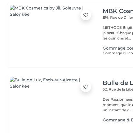
MBK Cosme
194, Rue de Diff
METHODE Brigitt
la peau! Chaque p
les opinions et...
Gommage co
Gommage du cor
Bulle de 
52, Rue de la Lib
Des Passionnées 
moment, quelle q
un instant de d...
Gommage & Be