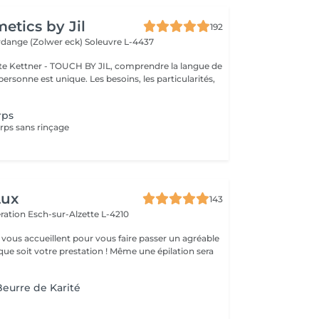
tics by Jil
192
erdange (Zolwer eck)
Soleuvre L-4437
e Kettner - TOUCH BY JIL, comprendre la langue de
ersonne est unique. Les besoins, les particularités,
rps
ps sans rinçage
Lux
143
ération
Esch-sur-Alzette L-4210
vous accueillent pour vous faire passer un agréable
ue soit votre prestation ! Même une épilation sera
urre de Karité