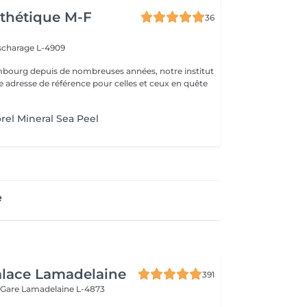
thétique M-F
36
scharage L-4909
mbourg depuis de nombreuses années, notre institut
e adresse de référence pour celles et ceux en quête
rel Mineral Sea Peel
e
alace Lamadelaine
391
 Gare
Lamadelaine L-4873