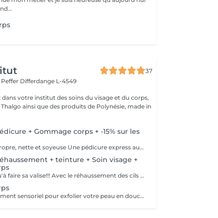
nd...
rps
itut
37
r Peffer
Differdange L-4549
dans votre institut des soins du visage et du corps,
s Thalgo ainsi que des produits de Polynésie, made in
dicure + Gommage corps + -15% sur les
Pour une peau propre, nette et soyeuse Une pédicure express au choix rape ou trempage + Coupe et limage des ongles Un gommage du corps (Monoï ou coco) parfait pour préparer la peau au bronzage -15 % Sur toutes vos épilations ( à rajouter à votre RDV) Pour plus de précision, n'hésitez pas whatsapp, SMS ou appel au 661 555 858
haussement + teinture + Soin visage +
rps
Il ne reste plus qu'à faire sa valise!!! Avec le réhaussement des cils et la teinture, plus besoin de mascara, la tranquillité assurée pendant les vacances Soin du visage Bora Bora ( gommage et massage à l'huile de coco) Gommage corps (monoï ou coco) parfait pour préparer la peau à l'été, au soleil, à la plage, au bronzage Pour plus de précision, n'hésitez pas whatsapp, SMS ou appel au 661 555 858
rps
Profitez d'un moment sensoriel pour exfolier votre peau en douceur. En soin seul avec une crème ou encore mieux, avant un massage pour préparer la peau. Pour préparer la peau au soleil, réparer après une exposition, un moment de relaxation, ne rater l'occasion de faire du bien à votre peau et votre corps