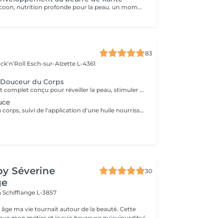
Véritable soin cocoon, nutrition profonde pour la peau. un moment idyllique hors du temps.
83
ck'n'Roll
Esch-sur-Alzette L-4361
& Douceur du Corps
Un rituel exfoliant complet conçu pour réveiller la peau, stimuler les tissus et offrir une sensation de renouveau. Réalisé sur l'ensemble du corps, ce soin associe une exfoliation au Gotu Kola et aux actifs végétaux afin d'éliminer les cellules mortes, d'affiner le grain de peau et de favoriser le renouvellement cutané. Les gestes enveloppants stimulent également la microcirculation et procurent une sensation immédiate de légèreté. Après une douche, l'application d'un soin corps au Gotu Kola et au Lotus vient nourrir, assouplir et sublimer la peau tout en prolongeant les bienfaits du rituel. La peau retrouve douceur, éclat et confort, prête à accueillir les beaux jours et les expositions estivales. Une peau lumineuse, soyeuse et délicatement satinée pour briller tout l'été !
uce
Un gommage du corps, suivi de l'application d'une huile nourrissante pour retrouver la douceur d'une peau de bébé.
by Séverine
30
ge
n
Schifflange L-3857
 âge ma vie tournait autour de la beauté. Cette
nue mon métier et je suis heureuse qu'aujourd'hui