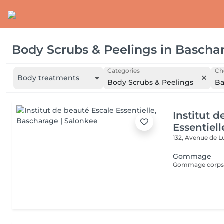
Body Scrubs & Peelings
in
Bascha
Categories
Ch
Body treatments
Body Scrubs & Peelings
Ba
Institut 
Essentiell
132, Avenue de
Gommage
Gommage corps 