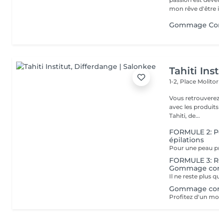
mon rêve d'être i
Gommage Co
Tahiti Inst
1-2, Place Molito
Vous retrouverez 
avec les produit
Tahiti, de...
FORMULE 2: Pé
épilations
FORMULE 3: Ré
Gommage co
Gommage co