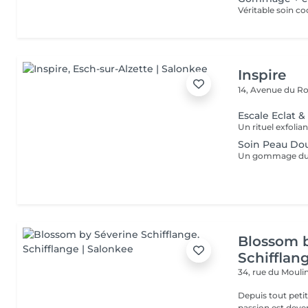
Inspire
14, Avenue du Ro
Escale Eclat 
Soin Peau Do
Blossom 
Schifflan
34, rue du Mouli
Depuis tout petit
passion est deve