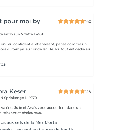
t pour moi by
142
tte
Esch-sur-Alzette L-4011
st un lieu confidentiel et apaisant, pensé comme un
rs du temps, au cur de la ville. Ici, tout est dédié au
rps
ora Keser
128
REN
Sprinkange L-4970
 relaxant et chaleureux.
s aux sels de la Mer Morte
veloppement au beurre de karité