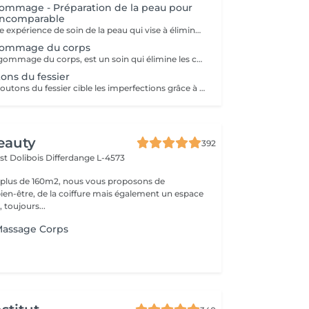
 Gommage - Préparation de la peau pour
incomparable
Ce service est une expérience de soin de la peau qui vise à éliminer les cellules mortes de la peau, à lisser la texture et à préparer la peau pour d'autres traitements ou pour améliorer son apparence générale. Lors de ce service, un exfoliant doux est appliqué sur la peau, puis massé en douceur pour éliminer les impuretés et les cellules mortes. Le résultat est une peau plus lisse, plus radieuse et plus réceptive aux autres soins de la peau. Ce service est idéal pour maintenir une peau saine et éclatante.
 Gommage du corps
L'exfoliation, ou gommage du corps, est un soin qui élimine les cellules mortes de la peau à l'aide de produits abrasifs ou d'exfoliants chimiques. Ce traitement affine la texture de la peau, la rend plus douce et éclatante, tout en optimisant l'absorption des soins hydratants.
ons du fessier
Notre soin anti-boutons du fessier cible les imperfections grâce à un nettoyage en profondeur, combiné à l'utilisation de produits exfoliants et antibactériens. Ce soin réduit l'apparition des boutons, apaise la peau et améliore visiblement sa texture
eauty
392
st Dolibois
Differdange L-4573
 plus de 160m2, nous vous proposons de
bien-être, de la coiffure mais également un espace
 toujours...
assage Corps