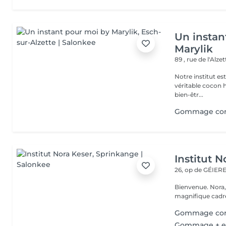
Un instan
Marylik
89 , rue de l'Alze
Notre institut e
véritable cocon ho
bien-êtr...
Gommage co
Institut N
26, op de GÉIE
Bienvenue. Nora, Valérie, Julie et Anaïs vous accueillent dans un
magnifique cadre
Gommage corp
Gommage + en