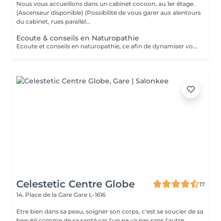
Nous vous accueillons dans un cabinet cocoon, au 1er étage.
(Ascenseur disponible) (Possibilité de vous garer aux alentours
du cabinet, rues parallèl...
Ecoute & conseils en Naturopathie
Ecoute et conseils en naturopathie, ce afin de dynamiser votre retour à la vitalité mentale et corporelle. (Anamnèse de votre mode de vie et de votre quotidien, et mise en place de votre plan "bien-être") Les conseils ou soins en naturopathie ne remplacent en aucun cas un traitement chez votre médecin. Chèque cadeau disponible (Montant de votre choix, celui-ci est à indiquer lors de votre demande) (Temps de séance facultatif)
Celestetic Centre Globe
17
14, Place de la Gare
Gare L-1616
Etre bien dans sa peau, soigner son corps, c'est se soucier de sa
beauté comme de sa santé car l'un ne va pas sans l'autre.