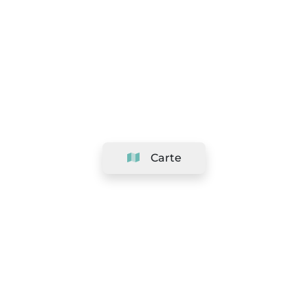
Carte
Société
Support
Équipe
&
Carrières