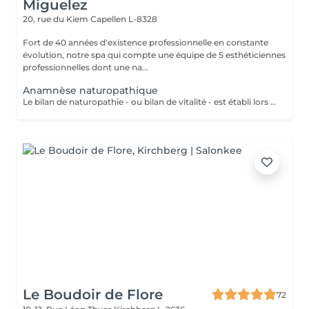
Miguelez
20, rue du Kiem
Capellen L-8328
Fort de 40 années d'existence professionnelle en constante
évolution, notre spa qui compte une équipe de 5 esthéticiennes
professionnelles dont une na...
Anamnèse naturopathique
Le bilan de naturopathie - ou bilan de vitalité - est établi lors de la première rencontre avec Esmeralda, naturopathe diplômée, qui sera en mesure de vous conseiller en: La Bromatologie : rééducation alimentaire Kinésiologie: (exercice physique) être bien dans son corps (diplômée en yoga kundalini et acharya yoga en cours) Psychologie être bien avec soi et les autres (relaxation, gestion du stress..)(redirection vers les praticiens compétents) Hydrologie : utilisation de l'eau froide ou chaude ou en alternance, douche, bain, hamman, sauna, enveloppements(ici à l'institut) Chirologie : les techniques manuelles (massage)(ici à l'institut) La Réflexologie : les techniques reflexes (ciblées sur le pied, oreille, nez et dos (ici, à l'institut) Pneumologie : les techniques respiratoires (inspirées du yoga, pranayama)(ici à l'institut) Phytologie : l'utilisation des plantes (ici à l'institut)
Le Boudoir de Flore
72