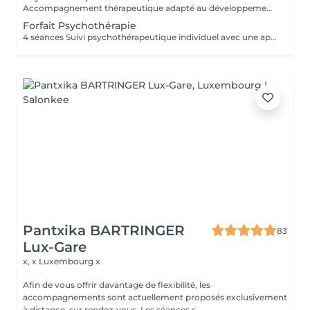
Accompagnement thérapeutique adapté au développement émotionnel des enfants et des adolescents, avec un accent sur le comportement, les émotions et les liens familiaux. Éducation Sexuelle Émotionnelle Séances éducatives et thérapeutiques favorisant le développement sain de la sexualité, des émotions, des limites et de la communication. Prévention des Abus Sexuels Interventions psychoéducatives axées sur la prévention des abus sexuels, renforçant la conscience corporelle, émotionnelle et les stratégies de protection.
Forfait Psychothérapie
4 séances Suivi psychothérapeutique individuel avec une approche psychanalytique, axé sur la connaissance de soi, l’élaboration émotionnelle, la réduction de l’anxiété et l’amélioration de la qualité de vie.
Pantxika BARTRINGER
83
Lux-Gare
x, x
Luxembourg x
Afin de vous offrir davantage de flexibilité, les
accompagnements sont actuellement proposés exclusivement
à distance, sur rendez-vous. Les séances s...