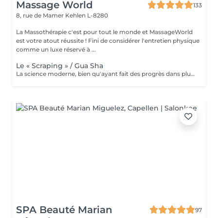
Massage World
133
8, rue de Mamer
Kehlen L-8280
La Massothérapie c'est pour tout le monde et MassageWorld
est votre atout réussite ! Fini de considérer l'entretien physique
comme un luxe réservé à ...
Le « Scraping » / Gua Sha
La science moderne, bien qu'ayant fait des progrès dans plusieurs domaines: alimentaires, médical, psychologique... ne règle malheureusement pas encore tout ce dont l'être humain a besoin. C'est pour cette raison que nous nous tournons parfois vers le monde asiatique afin de dénicher certaines techniques ancestrales reconnues pour leurs bienfaits. L'une de ses tendances n'est autre que le massage « Gua Sha » popularisé par les célébrités et sportifs américains. Cette thérapie asiatique aide à soulager la douleur, nourrir la peau et même à faire une désintox totale de votre corps sans pour autant exploser votre budget. Le mot « Gua » signifie « gratter », le mot « Sha » quant à lui a plusieurs significations dépendant bien évidemment du contexte souhaité. Puisque c'est le coté médical qui nous intéresse, le mot « Sha » signifie déchets métaboliques pouvant dérégler le bon fonctionnement du flux sangin et énergétique, provoquant ainsi d'importantes douleurs. Nous pouvons donc traduire le terme « Gua Sha » par racler les toxines. Ce massage se fait à l'aide d'un outil aux bordures lisses. Loin d'être d'être un simple massage, le « Gua Sha » se rapproche d'avantage d'une désintoxication du corps par l'élimination des déchets et toxines, permettant ainsi la création de nouvelles cellules plus saines. Nous parlerons donc de régénération cellulaire. La plupart des scientifiques sont d'accords sur le fait que le Massage « Gua Sha » soulage les patients de façon rapide et effic
SPA Beauté Marian
97