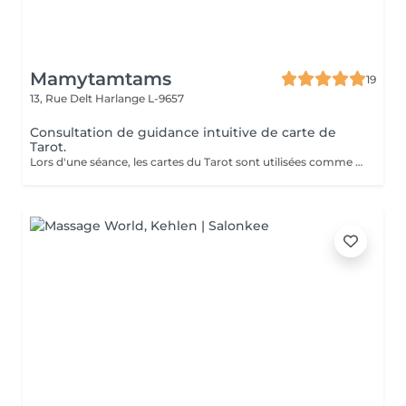
Mamytamtams
19
13, Rue Delt
Harlange L-9657
Consultation de guidance intuitive de carte de
Tarot.
Lors d'une séance, les cartes du Tarot sont utilisées comme un outil de perception et d'intuition pour éclairer une situation de votre vie. Le tirage permet de mettre en lumière les énergies présentes, les blocages éventuels et les directions possibles. En une séance, vous pouvez poser une ou plusieurs questions précises afin d'obtenir une vision plus claire de votre chemin. Exemples de questions : Quelle direction prendre dans ma situation actuelle ? Que dois-je comprendre de cette période de ma vie ? Comment évoluer dans ma relation ? Qu'est-ce qui bloque mon avancée aujourd'hui ? Quelle énergie m'accompagne pour les prochains mois ? Les cartes n'imposent rien : elles révèlent des pistes, des prises de conscience et des possibilités. Une séance peut parfois apporter le déclic ou la compréhension qui change tout. Venez découvrir ce que les cartes ont à vous révéler.