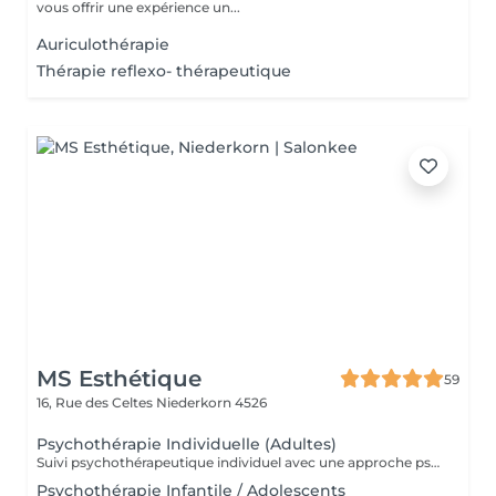
vous offrir une expérience un...
Auriculothérapie
Thérapie reflexo- thérapeutique
MS Esthétique
59
16, Rue des Celtes
Niederkorn 4526
Psychothérapie Individuelle (Adultes)
Suivi psychothérapeutique individuel avec une approche psychanalytique, axé sur la connaissance de soi, l'élaboration émotionnelle, la réduction de l'anxiété et l'amélioration de la qualité de vie. SPM et Santé de la Femme Accompagnement thérapeutique axé sur la santé émotionnelle et hormonale de la femme, pouvant intégrer la psychothérapie et l'acupuncture.
Psychothérapie Infantile / Adolescents