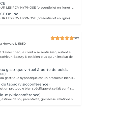
ECE
IMPORTANT ! POUR LES RDV HYPNOSE (présentiel et en ligne) : vous recevrez un mail 2 jours avant la séance afin de m'indiquer les motifs de votre consultation. Le principe de l'hypnose est de modifier votre système de croyance en installant de nouveaux programmes internes, qui correspondent à ce que vous êtes. L'hypnose SAJECE agit par le biais d'histoires métaphoriques afin de transmettre des messages à votre inconscient pour vous libérer de vos peurs et croyances limitantes. Ainsi, elle vous permet de mettre en place les changements dont vous avez besoin dans votre vie, pour vous aider à être dans le moment présent, et reprendre confiance en vous. Elle vous aide à prendre du recul sur des situations et à changer vos croyances pour votre mieux-être. L'hypnose SAJECE vous aide à sortir les émotions coincées, à comprendre vos besoins et à être à l'écoute de vous-même. C'est un outil puissant qui a pour objectif d'agir sur l'origine d'un problème pour vous en débarrasser définitivement, afin que vous puissiez redevenir acteur de votre vie. En rééduquant vos pensées (du négatif vers le positif), vous pourrez observer un tout nouveau monde s'ouvrir à vous et avec, de nouvelles possibilités pour vivre la vie dont vous avez envie - car vous êtes le seul créateur de celle-ci !
CE Online
IMPORTANT ! POUR LES RDV HYPNOSE (présentiel et en ligne) : vous recevrez un mail 2 jours avant la séance afin de m'indiquer les motifs de votre consultation. Merci Une séance d'hypnose à distance (en ligne ou par téléphone) est aussi efficace qu'une séance en présentiel dans mon cabinet au Luxembourg. Les séances à distance sont idéales si vous souhaitez par les faire le soir juste avant de vous endormir. Comme en cabinet, j'aurai créé une séance sur-mesure pour vous, et vous pourrez vous laisser guider par ma voix à travers les histoires que je vous raconte. Une fois la séance terminée, vous pourrez retourner à vos activités ou simplement vous coucher.
182
rg
Howald L-5850
 d'aider chaque client à se sentir bien, autant à
'extérieur. Beauty K est bien plus qu'un institut de
u gastrique virtuel & perte de poids
nce)
La pose de l'anneau gastrique hypnotique est un protocole bien spécifique et se fait sur 4 séances. Une séance de suivi est également comprise dans le forfait. L'anneau gastrique hypnotique sera bénéfique pour quiconque a un surpoids de 10kg ou plus. La solution hypnotique vous permet de perdre vos kilos en trop sans passer par la case chirurgie chère et dangereuse. Grâce à l'anneau gastrique hypnotique, vous créez un rapport différent avec la nourriture afin de changer vos habitudes alimentaires durablement. Plus d'informations sur : http://jgchypnose.com
 du tabac (visioconférence)
L'arrêt du tabac est un protocole bien spécifique et se fait sur 4 séances. Une séance de suivi est également comprise dans le forfait. Motivé à vous libérer du tabac ? Agissez, reprenez votre vie en main et libérez-vous de ces comportements automatiques. Grâce aux suggestions mentales, l'hypnose offre des résultats spectaculaires.
ique (visioconférence)
Stress, confiance, estime de soi, parentalité, grossesse, relations sentimentales, deuil, séparation, sont autant de sujets sur lesquels nous pouvons travailler ensemble pour vous accompagner vers le mieux être. Une moyenne de 3 séances est recommandée, selon la problématique. Chaque séance dure entre 1h et 1h30. Plus d'informations sur : http://jgchypnose.com