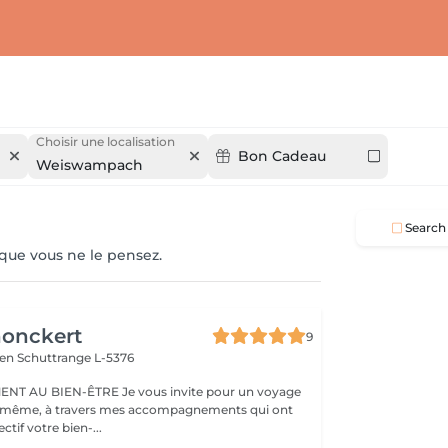
Choisir une localisation
Bon Cadeau
Weiswampach
Search
 que vous ne le pensez.
honckert
9
ren
Schuttrange L-5376
RE Je vous invite pour un voyage
-même, à travers mes accompagnements qui ont
tif votre bien-...