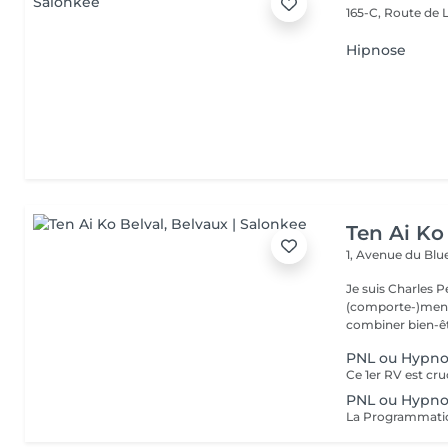
165-C, Route de
Hipnose
Ten Ai Ko
1, Avenue du Blu
Je suis Charles 
(comporte-)ment
combiner bien-être
PNL ou Hypnos
PNL ou Hypnos