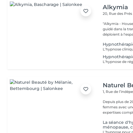
Alkymia
20, Rue des Pré
"Alkymia - House of
guidé dans la tr
déploient à l'espa
Hypnothérapi
Hypnothérapi
Naturel B
1, Rue de l’indé
Depuis plus de 2
femmes avec une 
expertises comp
La séance d'h
ménopause, co