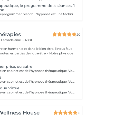
peutique, le programme de 4 séances, 1
ine
L'hypnose pour reprogrammer l'esprit. L'hypnose est une technique qui agit sur le subconscient pour : - modifier les comportements alimentaires : manger moins, éviter les grignotages, réduire les compulsons sucrées, ressentir la satiété, etre à l'écoute des signaux envoyer par son corps - renforcer la motivation et la confiance en soi dans votre démarche minceur - diminuer les facteurs émotionnels liés à la prise de poids, comme le stress, l'anxiété, le surmenage, le sentiment d'etre débordée.. En instaurant un nouveau rapport à la nourriture et en travaillant sur les blocages émotionnels, le manque de confiance en soi et de motivation, l'hypnose accompagne pour des résultats durables avec un changements de comportements sains et naturels
hérapies
20
s
Lamadelaine L-4881
e en harmonie et dans le bien-être, il nous faut
les parties de notre être: - Notre physique
her prise, ou autre
Ce que je pratique en cabinet est de l'hypnose thérapeutique. Vous restez maître de vous-même et libre de vos actions. Ensemble nous travaillons sur vos émotions. Je vais chercher vos blocages, vos peurs, vos craintes, et fais en sorte que celles-ci ne soient plus un poids pour vous. Aussi ce qu'il y a de mieux en vous, vos forces, votre courage, et bien d'autres qualités, pour que cela vous aide à aller mieux et à atteindre vos objectifs. Paiement sur place en espèces.
s
Ce que je pratique en cabinet est de l'hypnose thérapeutique. Vous restez maître de vous-même et libre de vos actions. Ensemble nous analisons votre situation et en fonction de cela trouvons la meilleure façon pour vous de perdre du poids. Ici les mots régime ou diète n'existent pas! Grâce à mes inductions vous n'éprouvez plus l'envie de grignoter dès la première séance et vous commencez à vous alimenter correctement, Au fils des jours, vous commencez à vous sentir mieux dans votre peau, en prenant soin de vous et constatez que votre poids commence à diminuer. Paiement sur place en espèces.
que Virtuel
Ce que je pratique en cabinet est de l'hypnose thérapeutique. Vous restez maître de vous-mêmes et libres de vos actions. Si vous avez plus de 15 kilos à perdre, nous irons travailler sur la pose d'un anneau gastrique virtuel. Pour cela il faudra 4 consultations. Vous ressentirez les bienfaits d'un anneau gastrique pour de vrai, sans avoir eu les inconvénients d'une vraie opération. Votre estomac sera plus petit, vous mangerez moins et par conséquent votre surpoids s'envolera petit à petit. Paiement sur place en espèces.
Wellness House
15