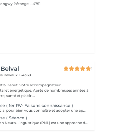
 Longwy
Pétange L-4751
 Belval
1
es
Belvaux L-4368
Petit-Debut, votre accompagnateur
al et énergétique. Après de nombreuses années à
, santé et plaisir ...
e ( 1er RV- Faisons connaissance )
Ce 1er RV est crucial pour bien vous connaître et adopter une approche personnalisée et efficace lors des prochaines séances.
e ( Séance )
La Programmation Neuro-Linguistique (PNL) est une approche de communication, de développement personnel et de psychothérapie créée dans les années 1970 par Richard Bandler et John Grinder. Elle repose sur l'idée que la manière dont nous percevons et interprétons le monde influence notre comportement et nos émotions. Les principes clés incluent la modélisation de comportements efficaces, l'établissement de rapports et l'utilisation de techniques spécifiques pour induire des changements positifs dans le domaine de la communication, la gestion du stress, la confiance en soi et le développement de compétences relationnelles. Elle est aussi utilisée dans divers domaines tels que le coaching et le management. L'hypnose est une méthode thérapeutique qui accède à l'inconscient et favorise des changements positifs. Elle se caractérise par une approche douce et respectueuse, utilisant des suggestions indirectes et des métaphores pour contourner les résistances conscientes. Cela permet une adaptation personnalisée à vos besoins, une valorisation de vos ressources internes et une flexibilité dans l'application des techniques visant une réduction du stress et de l'anxiété, une meilleure gestion de la douleur, le traitement des troubles émotionnels et le développement personnel.