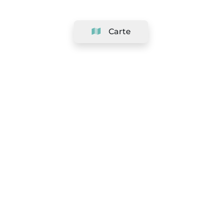
Carte
Société
Support
Équipe
&
Carrières
Référencer votre salon
Légal
Exercer le droit de rétractation
Conditions Générales