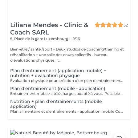
Liliana Mendes - Clinic &
52
Coach SARL
5, Place de la gare
Luxembourg L-1616
Bien-être / santé /sport - Deux studios de coaching/training et
réhabilitation + une salle des cours collectifs - bureau
d'évaluations physiques, r...
Plan d'entraînement (application mobile) +
nutrition + évaluation physique
Évaluation physique pour création d'un plan d'entraînement et alimentaire (application mobile a télécharger) VALABLE 1 MOIS!!! +00352 691 60 25 60 (whatsapp) ou clinic.coach@lilianamendes.eu
Plan d'entraînement (mobile - application)
Entraînement mobile a télécharger, adapté à vous. Possible de faire a la maison ou dans an outre fitness Explications en vidéo de chaque movements de votre Entraînement Tous les coordonnées donnés par téléphone pour réalisation de votre programme d'entraînement personnalisé (questionnaire) VALABLE 1 MOIS !!! CONTACTEZ NOUS +691 60 26 60 ou clinic.coach@lilianamendes.eu
Nutrition + plan d'entraînements (mobile
application)
Plan alimentaire et d'entraînements - application mobile Coordonnées donné par téléphone pour élaboration d'un programme d'alimentation et alimentaire personnalisé (questionnaire) VALABLE POUR 1 MOIS !!! CONTACTEZ NOUS - +352 691 60 25 60 ( whatsapp) ou clinic.coach@lilianamendes.eu