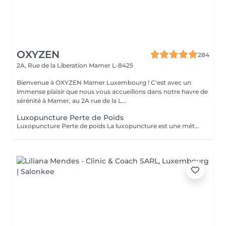
OXYZEN
284
2A, Rue de la Liberation
Mamer L-8425
Bienvenue à OXYZEN Mamer Luxembourg ! C'est avec un
immense plaisir que nous vous accueillons dans notre havre de
sérénité à Mamer, au 2A rue de la L...
Luxopuncture Perte de Poids
Luxopuncture Perte de poids La luxopuncture est une méthode douce et non invasive qui aide à réguler l'appétit, réduire les fringales et rééquilibrer le métabolisme. Idéale pour accompagner une perte de poids progressive, elle agit également sur le stress et les compulsions alimentaires. Chaque séance est adaptée à vos besoins afin de vous accompagner en douceur vers un meilleur équilibre et des résultats durables. Un accompagnement naturel pour retrouver légèreté, équilibre et bien-être au quotidien.