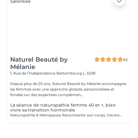
Naturel Beauté by
82
Mélanie
1, Rue de l’indépendance
Bettembourg L-3238
Depuis plus de 20 ans, Naturel Beauté by Mélanie accompagne
les femmes avec une approche globale, personnalisée et
fondée sur des expertises complémen...
La séance de naturopathie femme 40 et +, bien
vivre sa transition hormonale
Naturopathie & Ménopause Reconnecter son corps, traverser en conscience Accompagner le corps, apaiser l'esprit, honorer cette nouvelle étape. La ménopause n'est pas une fin, c'est une transition. Un changement profond, parfois déstabilisant, mais aussi une occasion de renouer avec soi-même, de se recentrer sur ses besoins, son énergie, son rythme. Je vous propose un accompagnement global, doux et naturel, basé sur la naturopathie, l'écoute et des outils de mieux-être adaptés à votre histoire. Un accompagnement global et sur-mesure Chaque femme vit cette période différemment. C'est pourquoi mon accompagnement prend en compte : - Vos symptômes physiques (bouffées de chaleur, prise de poids, troubles du sommeil, sécheresse, fatigue) - Vos émotions (irritabilité, anxiété, perte de repères, tristesse) - Vos besoins profonds (équilibre hormonal, bien-être digestif, gestion du stress, ancrage, acceptation de soi) Mon approche mêle : - Bilan de vitalité naturopathique - Conseils alimentaires doux et respectueux - Soutien par les plantes (phyto, gemmo, huiles essentielles) - Exercices de respiration, relaxation, ancrage - Suggestions de rituels et routines bien-être simples à intégrer au quotidien Une femme ménopausée est une femme puissante Ce n'est pas un déclin, c'est une renaissance, un changement de saison intérieure. Mon rôle est de vous aider à vivre cette étape avec sérénité, clarté et vitalité, en respectant vos besoins, vos rythmes, votre unicité. Offrez-vous un accompagnement bienveillant et naturel. Je vous propose un bilan initial suivi de séances régulières ou ponctuelles, selon votre rythme et vos objectifs. > Contactez-moi pour échanger librement autour de vos besoins ou pour réserver une première rencontre.