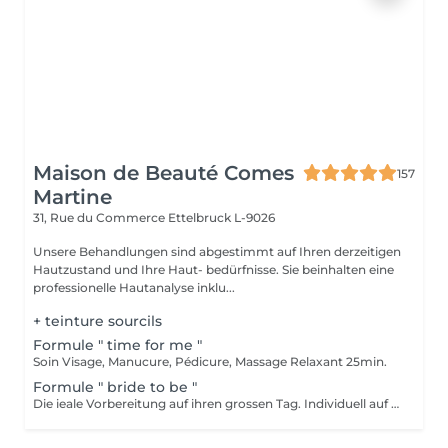
Maison de Beauté Comes
157
Martine
31, Rue du Commerce
Ettelbruck L-9026
Unsere Behandlungen sind abgestimmt auf Ihren derzeitigen
Hautzustand und Ihre Haut- bedürfnisse. Sie beinhalten eine
professionelle Hautanalyse inklu...
+ teinture sourcils
Formule " time for me "
Soin Visage, Manucure, Pédicure, Massage Relaxant 25min.
Formule " bride to be "
Die ieale Vorbereitung auf ihren grossen Tag. Individuell auf ihre Bedürfnisse abgeschnittene Gesichtsbehandlung wenige Tage vor der Hochzeit, Maniküre und typgerechtes Braut-Make-up inklusive Probe