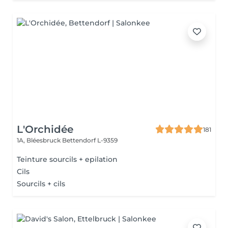
L'Orchidée
181
1A, Bléesbruck
Bettendorf L-9359
Teinture sourcils + epilation
Cils
Sourcils + cils