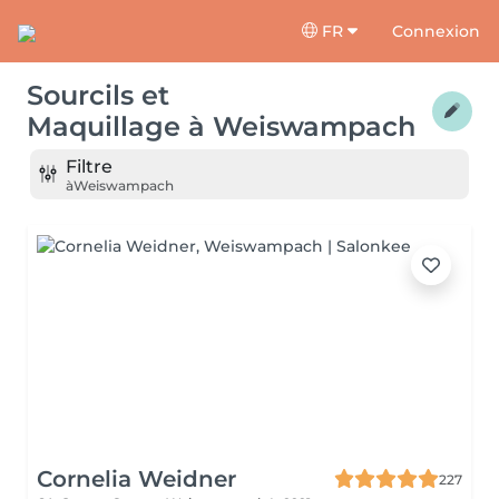
FR
Connexion
Sourcils et
Maquillage
à
Weiswampach
Filtre
à
Weiswampach
Cornelia Weidner
227