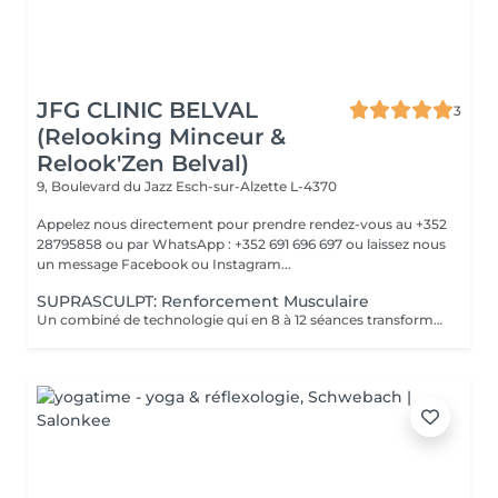
JFG CLINIC BELVAL
3
(Relooking Minceur &
Relook'Zen Belval)
9, Boulevard du Jazz
Esch-sur-Alzette L-4370
Appelez nous directement pour prendre rendez-vous au +352
28795858 ou par WhatsApp : +352 691 696 697 ou laissez nous
un message Facebook ou Instagram...
SUPRASCULPT: Renforcement Musculaire
Un combiné de technologie qui en 8 à 12 séances transformera votre silhouette sur une zone du corps.. Des abdos développés? des cuisses tonifiées ?? des bras remodelés?? alors n'hésitez plus !!