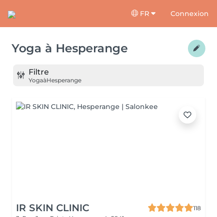
FR
Connexion
Yoga
à
Hesperange
Filtre
Yoga
à
Hesperange
IR SKIN CLINIC
118