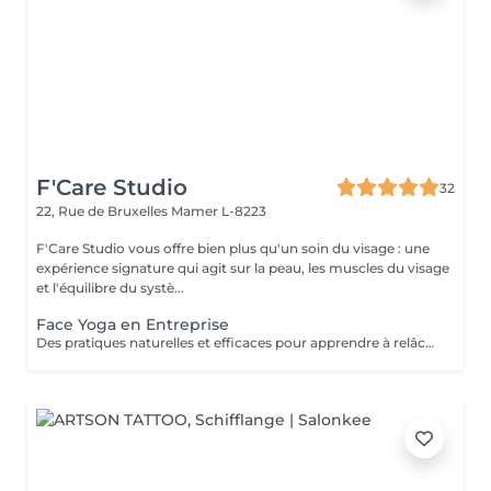
F'Care Studio
32
22, Rue de Bruxelles
Mamer L-8223
F'Care Studio vous offre bien plus qu'un soin du visage : une
expérience signature qui agit sur la peau, les muscles du visage
et l'équilibre du systè...
Face Yoga en Entreprise
Des pratiques naturelles et efficaces pour apprendre à relâcher les tensions musculaires accumulées au cours de la journée, corriger la posture et défatiguer le regard. En associant la respiration aux exercices, le yoga du visage favorise la relaxation et la concentration mentale. Le Yoga du visage apporte une prise de conscience. C'est une boîte à outils dans laquelle chacun peut piocher l'outil qui répondra à son besoin au moment précis que ce soit un exercice, un automassage, un point d'acupression, le taping. C'est un véritable allié dans la prise en charge du bien-être de vos employés au quotidien ! Ce cours est pratiqué sur place, pour des groupes de 15 personnes maximum et ne nécessite aucun changement de tenue.