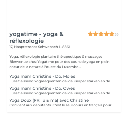
yogatime - yoga &
33
réflexologie
17, Haaptstrooss
Schwebach L-8561
Yoga, réflexologie plantaire thérapeutique & massages
Bienvenue chez Yogatime pour des cours de yoga en plein
coeur de la nature à l'ouest du Luxembo...
Yoga mam Christine - Do. Moies
Lues fléissend Yogasequenzen déi de Kierper stärken an de Geescht entspanen. Fir Leit mat Yogaerfahrung an Ufänger.
Yoga mam Christine - Do. Owes
Lues fléissend Yogasequenzen déi de Kierper stärken an de Geescht entspanen. Fir Leit mat Yogaerfahrung an Ufänger.
Yoga Doux (FR, lu & ma) avec Christine
Convient aux débutants. C'est le seul cours en français pour le moment. Ce cours est composé d'exercices de mobilisation et de respiration, de postures de yoga simples et douces pour les articulations, les mouvements sont effectués lentement. Nous utilisons des briques, des coussins ou des chaises pour rendre certaines postures plus accessibles.