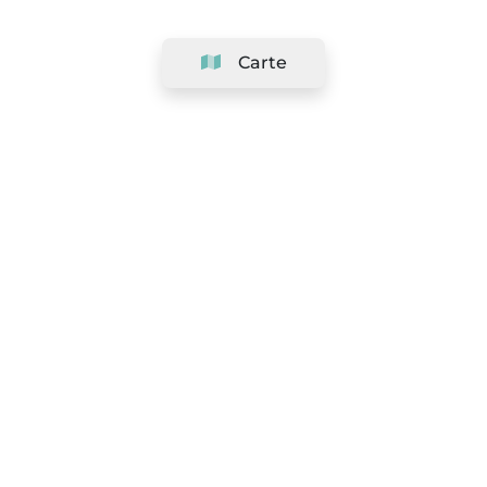
Carte
Société
Support
Équipe
&
Carrières
Référencer votre salon
Légal
Exercer le droit de rétractation
Conditions Générales