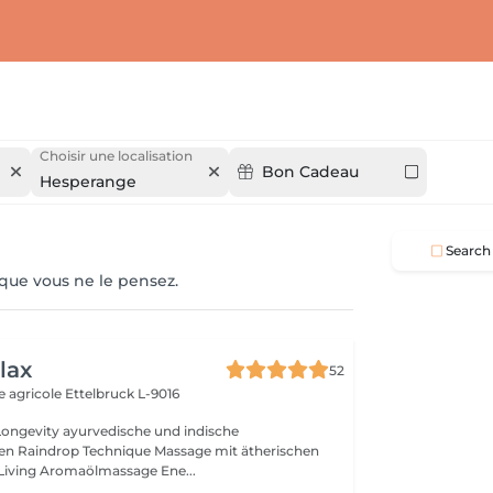
Choisir une localisation
Bon Cadeau
Hesperange
Search
 que vous ne le pensez.
lax
52
e agricole
Ettelbruck L-9016
ische und indische
n Raindrop Technique Massage mit ätherischen
Living Aromaölmassage Ene...