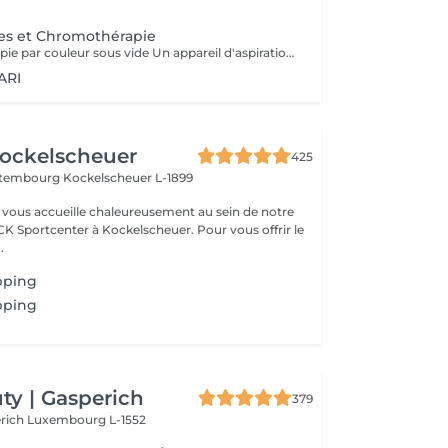
es et Chromothérapie
Appareil de thérapie par couleur sous vide Un appareil d'aspiration - complété avec 21 couleurs (barre de couleurs Akari). APPLICATIONS En cosmétique, en massage, en physiothérapie et dans le domaine médical. AVANTAGE En raison du vide, de la levée sans pression, la circulation sanguine et la lymphe sont stimulées. Ce vide est constant, finement contrôlé et réglable. Il a un train doux. Cela signifie qu'il peut également être utilisé sur les zones les plus sensibles - cicatrices, contour des yeux, lèvres, zones douloureuses ... APPLICATIONS POSSIBLES EN COSMÉTIQUE, Pour resserrer et affiner le visage (rides autour des yeux et des lèvres), cou et décolleté les bras supérieurs , ventre , hanche , cellulite DANS LE MASSAGE, drainage , réflexologie , tissu conjonctif, le drainage lymphatique , compensation des méridiens , dans les blessures sportives Pour le post-traitement des opérations faciales Possibilité d'utiliser une pyramide de cristal de roche pour faire des stimulations de couleur.
ARI
ockelscheuer
425
ettembourg
Kockelscheuer L-1899
vous accueille chaleureusement au sein de notre
CK Sportcenter à Kockelscheuer. Pour vous offrir le
.
pping
pping
y | Gasperich
379
erich
Luxembourg L-1552