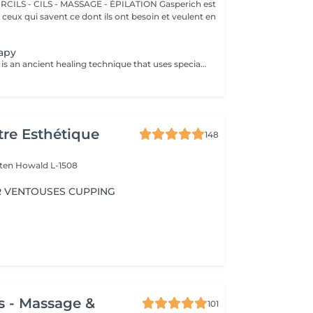
 - CILS - MASSAGE - ÉPILATION Gasperich est
et ceux qui savent ce dont ils ont besoin et veulent en
apy
Cupping therapy is an ancient healing technique that uses special cups to create gentle suction on the skin. This suction promotes blood flow, relieves muscle tension, reduces inflammation, and supports deep relaxation. The treatment can help release toxins, improve circulation, and ease chronic pain or stiffness. *Please note that cupping therapy could just be added to a massage service with includes back massage.
re Esthétique
148
lten
Howald L-1508
 VENTOUSES CUPPING
s - Massage &
101