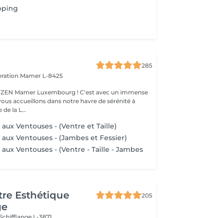
pping
285
eration
Mamer L-8425
er Luxembourg ! C'est avec un immense
vous accueillons dans notre havre de sérénité à
de la L...
aux Ventouses - (Ventre et Taille)
 aux Ventouses - (Jambes et Fessier)
aux Ventouses - (Ventre - Taille - Jambes
re Esthétique
205
ge
Schifflange L-3871