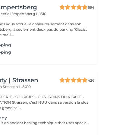
impertsberg
694
encerie
Limpertsberg L-1510
nos vous accueille chaleureusement dans son
tsberg, à seulement deux pas du parking 'Glacis'.
 meill...
pping
pping
y | Strassen
426
on
Strassen L-8010
ERIE - SOURCILS - CILS · SOINS DU VISAGE -
sa version la plus
 grand sal...
apy
Cupping therapy is an ancient healing technique that uses special cups to create gentle suction on the skin. This suction promotes blood flow, relieves muscle tension, reduces inflammation, and supports deep relaxation. The treatment can help release toxins, improve circulation, and ease chronic pain or stiffness. *Please note that cupping therapy could just be added to a massage service with includes back massage.