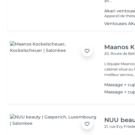
an...
Akari ventous
Ventouses AK
Maanos K
20, Route de B
L'équipe Maanos 
cabinet situé au 
meilleur service,..
Massage + cu
Massage + cu
NUU beaut
21, rue Evy Fried