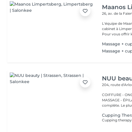
Maanos L
26, av. de la Faï
L'équipe de Maa
cabinet à Limper
Pour vous offrir le
Massage + cu
Massage + cu
NUU beaut
204, route d'Arl
COIFFURE - ONGL
MASSAGE - ÉPILATION Strassen, c'est NUU dans 
complète. Le plus
Cupping Ther