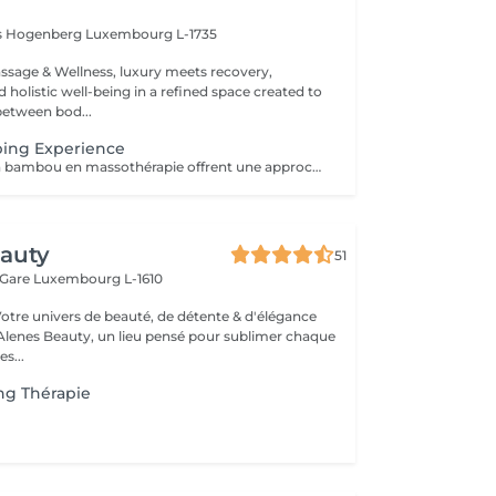
is Hogenberg
Luxembourg L-1735
sage & Wellness, luxury meets recovery,
holistic well-being in a refined space created to
between bod...
ing Experience
Les ventouses en bambou en massothérapie offrent une approche naturelle, douce et non invasive pour le soin du corps Elles agissent en profondeur tout en respectant les tissus, sans provoquer de douleur ni de marques. Bienfaits principaux : Stimulent la microcirculation sanguine et améliorent l'oxygénation des tissus Favorisent la récupération musculaire et réduisent les tensions, notamment au niveau du dos et de la nuque Produisent un effet de drainage lymphatique, aidant à diminuer les dèmes Améliorent la tonicité et l'élasticité de la peau Induisent une relaxation profonde, bénéfique en cas de stress Grâce aux propriétés naturelles du bambou, le massage se caractérise par un glissement fluide et une pression maîtrisée, garantissant un soin confortable et non traumatique. Contre-indications : Affections cutanées inflammatoires, varices, hypertension artérielle sévère, fragilité vasculaire.
eauty
51
 Gare
Luxembourg L-1610
Votre univers de beauté, de détente & d'élégance
lenes Beauty, un lieu pensé pour sublimer chaque
s...
ng Thérapie