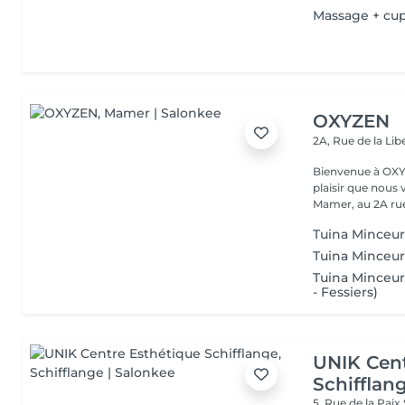
Massage + cu
OXYZEN
2A, Rue de la Lib
Bienvenue à OXYZEN Mam
plaisir que nous 
Mamer, au 2A rue 
Tuina Minceur 
Tuina Minceur
Tuina Minceur 
- Fessiers)
UNIK Cent
Schifflan
5, Rue de la Paix