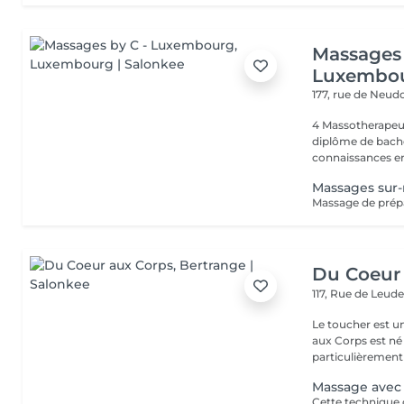
Massages 
Luxembo
177, rue de Neud
4 Massotherapeu
diplôme de bache
connaissances en
Massages sur
Du Coeur
117, Rue de Leud
Le toucher est une 
aux Corps est né 
particulièrement 
Massage avec