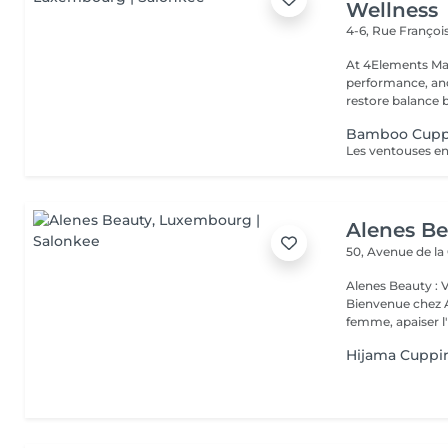
Wellness
4-6, Rue Franço
At 4Elements Mas
performance, and 
restore balance 
Bamboo Cupp
Alenes B
50, Avenue de la
Alenes Beauty : 
Bienvenue chez A
femme, apaiser l'e
Hijama Cuppi