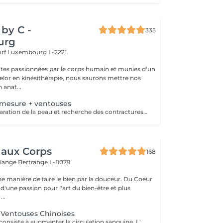
by C -
335
urg
orf
Luxembourg L-2221
tes passionnées par le corps humain et munies d'un
lor en kinésithérapie, nous saurons mettre nos
 anat...
-mesure + ventouses
Massage de préparation de la peau et recherche des contractures suivis pas la pose des ventouses. Le vide est créé à l'aide d'une flamme, aucune sensation de chaud n'est ressentie durant le procédé et la technique est peu douloureuse. Le but de la cupping therapy est de soulager les tensions musculaires tout en promouvant la circulation sanguine et lymphatique.
 aux Corps
168
elange
Bertrange L-8079
manière de faire le bien par la douceur. Du Coeur
d'une passion pour l'art du bien-être et plus
...
 Ventouses Chinoises
Cette technique consiste à augmenter la circulation sanguine. L'objectif est de créer un effet de succion qui favorisera la décongestion des tissus, l'évacuation des toxines et la mobilité des tissus. Prioritairement, cette pratique s'effectue sur le dos.