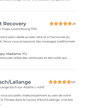
t Recovery
29
or Hugo
Luxembourg 1750
otre salon dédié au bien-être et à l'harmonie du
prit. Nous vous proposons des massages traditionnels
.
rapy Madame YU
La thérapie par ventouses utilise des ventouses et des outils qui, par combustion, expulsent l'air de l'intérieur des ventouses, créant une pression négative qui permet aux ventouses d'adhérer aux points d'acupuncture ou à la surface de la peau où la thérapie par ventouses doit être effectuée, produisant ainsi une stimulation. Pour ce faire, à la fois en prévention et en traitement, la peau au niveau du site d'application des ventouses devient congestionnée et il y a stase sanguine Cupping therapy uses cups and tools employing combustion to expel air from inside the cups, creating negative pressure that causes the cups to adhere to acuponts or the skin surface where cupping is to be performed, thus producing stimulation,to achieve both prevention and treatment, the skin at the cupping site will become congested,and blood stasis.
sch/Lallange
531
rcange
Esch-sur-Alzette L-4247
vous accueille chaleureusement au sein de notre
CK Fitness dans le Cactus d'Esch/Lallange. Une fois
..