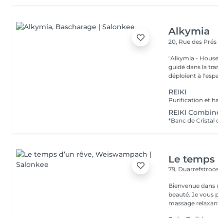
Alkymia
20, Rue des Pré
"Alkymia - House of
guidé dans la tr
déploient à l'espa
REIKI
REIKI Combin
Le temps 
79, Duarrefstroo
Bienvenue dans un
beauté. Je vous propose des massages bien-être personnalisés :
massage relaxant