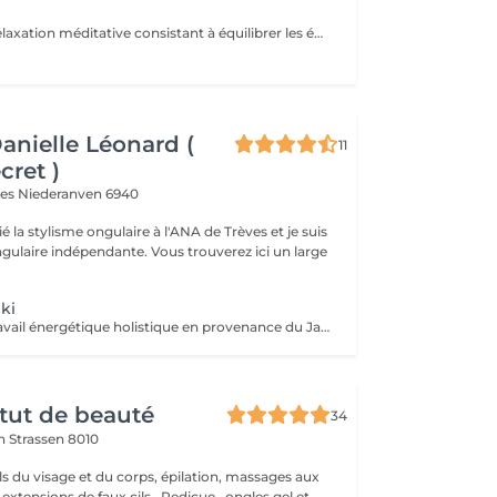
Le reiki est une relaxation méditative consistant à équilibrer les énergies de la personne, pour qu'elle trouve un apaisement durable et profond au niveau de son corps, de son psychique et de son émotionnel. Elle utilise un toucher sur des points spécifiques du circuit énergétique du corps et favorise ainsi l'émergence des potentiels naturels solutionnant. Le praticien capte l'énergie universelle du cosmos et de la terre et la transmet au receveur par l'imposition des mains. L'énergie circule alors dans tout le corps du receveur : elle aligne, nettoie, équilibre, transforme, soigne ce qui peut l'être pendant le soin.Le Reiki agit sur la totalité de l'individu et donc sur ses indivisibles composantes mentale, physique, émotionnelle et spirituelle. Comment se déroule une séance Reiki ? Le receveur reste habillé, se déchausse et s'installe confortablement sur une table de massage. Le praticien pose légèrement ses mains sur les chakras (roues d'énergie) du receveur, pendant environ 3 minutes par position. Durant la première demi-heure, le receveur est couché sur le dos. Puis il se tourne sur le ventre. La séance est généralement accompagnée d'une musique douce et relaxante.
Danielle Léonard (
11
cret )
ves
Niederanven 6940
ié la stylisme ongulaire à l'ANA de Trèves et je suis
dépendante. Vous trouverez ici un large
ki
Le Reiki est un travail énergétique holistique en provenance du Japon. Par l'imposition des mains, le flux d'énergie dans le corps est harmonisé et les capacités d'auto-guérison sont activées.
itut de beauté
34
on
Strassen 8010
ls du visage et du corps, épilation, massages aux
 extensions de faux cils , Pedicue , ongles gel et