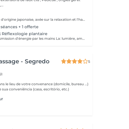
..
Soin énergétique d'origine japonaise, axée sur la relaxation et l'harmonisation du corps et de l'esprit. REI: universel KI: énergie vital Le praticien pose doucement les mains sur les différentes zones , il n'y a pas de manipulation ou de pression. Effets: -Réduction du stress et de l'anxiété -Sensation de calme et de lâcher prise -Aide à apaiser le mental -favorise l'endormissement -Aide à relâcher les tensions émotionnelles le réiki est une pratique douce qui vise surtout : -la détente -l'équilibre émotionnel -le bien-être global A faire seul ou en cure de 4 séances
 séances + 1 offerte
 Réflexologie plantaire
Méthode de transmission d'énergie par les mains La: lumière, amour HO: mouvement de l'énergie CHI: energie vitale Effets: -Diminue le stress -Procure un calme profond et durable -Aide à harmoniser le corps et l'esprit - Energie retrouvée - Favorise le lâcher-prise -Harmonisation des Chakras Couplé à la réflexologie plantaire c'est un soin qui apporte une relaxation complète et durable alliant les bienfaits du soin énergétique et ceux de la réflexologie . A faire seul ou en cure de 4 séances "Détente absolue "
assage - Segredo
5
61
s le lieu de votre convenance (domicile, bureau ...)
e sua conveniência (casa, escritório, etc.)
ur