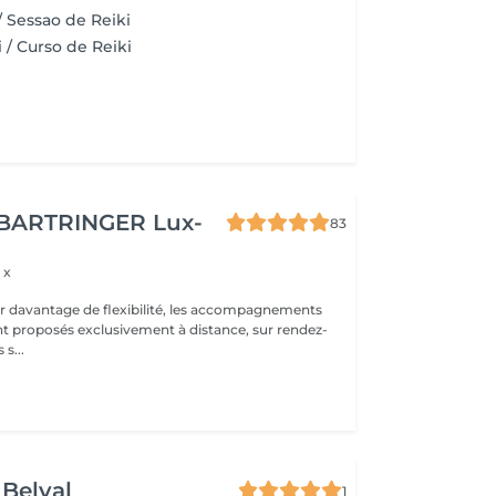
/ Sessao de Reiki
 / Curso de Reiki
 BARTRINGER Lux-
83
 x
rir davantage de flexibilité, les accompagnements
t proposés exclusivement à distance, sur rendez-
s s...
 Belval
1