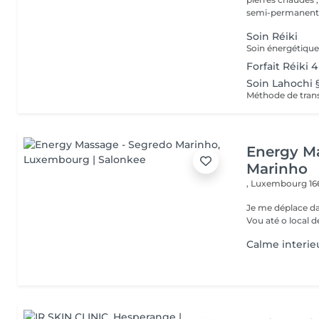
semi-permanent,.
Soin Réiki
Forfait Réiki 4
Soin Lahochi §
Energy M
Marinho
,
Luxembourg 16
Je me déplace dan
Vou até o local d
Calme interie