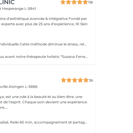
LINIC
118
tz
Hesperange L-5841
 experte avec plus de 25 ans d'expérience, IR Skin
famille , enfant , individuelle Cette méthode diminue le stress, relâche les blocages émotionnels, calme les douleurs physiques, et vous amener à un bien-être général, ainsi qu'une paix intérieure. Libère les blocages énergétiques, renforce le système immunitaire, atténue la douleur et élimine les toxines du corps
Actuellement nous avant notre thérapeute holistic *Susana Ferreira, qui vient 1x par mois , téléphoner pour prendre rdv . famille , enfant , individuelle Libère les blocages énergétiques, renforce le système immunitaire, atténue la douleur et élimine les toxines du corps.
36
ville
Alzingen L-5886
a, est une ode à la beauté et au bien-être, une
et de l'esprit. Chaque soin devient une expérience
e,...
( Accueil personnalisé, Reiki 60 min, accompagnement et partage ) Soin énergétique d'origine japonaise qui permet de faire circuler et d'harmoniser l'énergie du corps. Le Reiki aide à apaiser le corps et l'esprit, favorise la relaxation, contribue à améliorer le sommeil, calme les tensions.