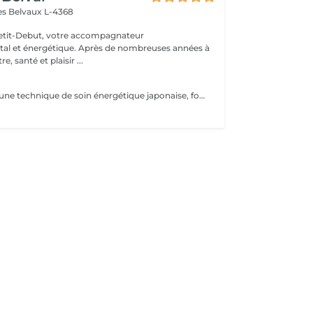
es
Belvaux L-4368
Petit-Debut, votre accompagnateur
al et énergétique. Après de nombreuses années à
, santé et plaisir ...
Le Reiki Usui est une technique de soin énergétique japonaise, fondée par Mikao Usui au début du XXème siècle. Elle repose sur le principe de transmission de l'énergie universelle par imposition des mains pour favoriser la guérison et le bien-être. Les bienfaits du Reiki incluent l'harmonisation du corps et de l'esprit, la réduction du stress et la promotion de la relaxation pour une amélioration de la qualité du sommeil, le renforcement du système immunitaire et l'équilibrage des émotions. Le Reiki peut être utilisé pour soulager une douleur ponctuelle ou pour accompagner un traitement plus lourd.