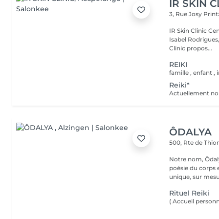
IR SKIN C
3, Rue Josy Prin
IR Skin Clinic Centre d'esthétique avancée & intégrative Fondé par
Isabel Rodrigues,
Clinic propos...
REIKI
Reiki*
ÔDALYA
500, Rte de Thion
Notre nom, Ôdaly
poésie du corps 
unique, sur mesur
Rituel Reiki