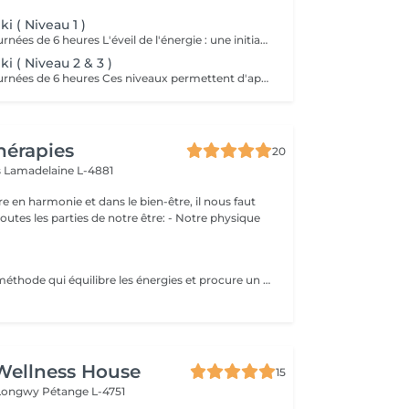
i ( Niveau 1 )
Formation : 2 Journées de 6 heures L'éveil de l'énergie : une initiation à l'énergie universelle du Reiki Usui. Ce 1er niveau permet d'apprendre à canaliser et transmettre l'énergie par imposition des mains, sur soi et sur autrui. La formation aborde les bases de la méthode traditionnelle de Mikao Usui, la purification énergétique, les auto-traitements et la découverte du centre intérieur. Cours en présentiel, théorique , pratique et initiation. Accessible a tous. Prévoir son pique nique.
i ( Niveau 2 & 3 )
Formation : 2 Journées de 6 heures Ces niveaux permettent d'approfondir la pratique énergétique à travers la découverte des symboles sacrés, le travail à distance et la guérison émotionnelle, tout en ouvrant la voie vers la maîtrise intérieure. Un voyage de transformation et de rayonnement, où l'énergie du Reiki devient une véritable voie de conscience et de paix intérieure. Initiation aux symboles Reiki Usui. Cours en présentiel, pratique et théorique. Attention accès uniquement si vous avez passez le niveau 1. Prévoir pique nique.
hérapies
20
s
Lamadelaine L-4881
e en harmonie et dans le bien-être, il nous faut
les parties de notre être: - Notre physique
Le Reiki est une méthode qui équilibre les énergies et procure un apaisement physique, psychique et émotionnel. Lors d'une séance de Reiki (Rei signifie esprit-conscience, Ki signifie énergie-sensation), le praticien dirige l'énergie universelle vers les zones du corps qui en ont le plus besoin, faisant en sorte que l'énergie circule uniformément et harmonieusement. Une séance permet : d'apaiser le corps et l'esprit de procurer un sentiment de bien-être d'harmoniser la circulation de l'énergie de favoriser un état de relaxation de soutenir le potentiel de guérison de retrouver un sommeil réparateur retrouver une meilleure circulation sanguine réduire les douleurs physiques réduire le stress Les séances de reiki peuvent être pratiquées à titre préventif, ou en accompagnement des soins médicaux, mais ne peuvent en aucun cas, se substituer aux traitements médicaux. Paiement sur place en espèces.
Wellness House
15
 Longwy
Pétange L-4751