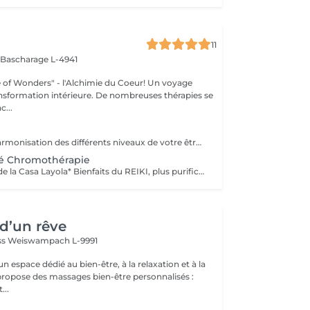
11
s
Bascharage L-4941
 Wonders" - l'Alchimie du Coeur! Un voyage
ansformation intérieure. De nombreuses thérapies se
c...
Purification et harmonisation des différents niveaux de votre être physique, émotionnel, mental et spirituel.
é Chromothérapie
*Banc de Cristal de la Casa Layola* Bienfaits du REIKI, plus purification des corps subtils de l'Être dans sa globalité, permet une meilleure connexion à soi, une relaxation intense, un meilleur ancrage et une clarté d'esprit...
d’un rêve
ss
Weiswampach L-9991
 espace dédié au bien-être, à la relaxation et à la
...