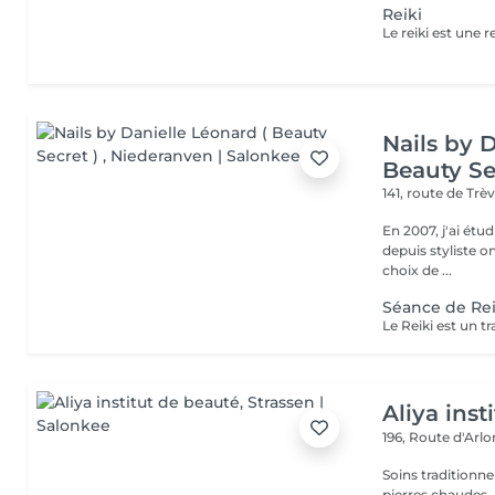
Reiki
Nails by 
Beauty Se
141, route de Trè
En 2007, j'ai étud
depuis styliste ongulaire in
choix de ...
Séance de Rei
Aliya inst
196, Route d'Arl
Soins traditionne
pierres chaudes ,