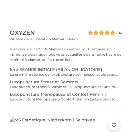
OXYZEN
284
2A, Rue de la Liberation
Mamer L-8425
Bienvenue à OXYZEN Mamer Luxembourg ! C'est avec un
immense plaisir que nous vous accueillons dans notre havre de
sérénité à Mamer, au 2A rue de la L...
1ere SÉANCE INITIALE (BILAN OBLIGATOIRE)
La première séance de luxopuncture est indispensable avant de débuter tout programme. D'une durée d'environ 1 heure, elle se déroule en deux temps : 30 minutes d'échange approfondi (anamnèse) pour comprendre vos besoins, vos habitudes et définir vos objectifs 30 minutes de séance de luxopuncture, adaptée en fonction de cet échange Cette étape permet de personnaliser votre accompagnement et d'optimiser les résultats. Chaque protocole est ainsi ajusté à votre profil (poids, stress, sommeil, compulsions). Séance essentielle pour un suivi efficace et durable Permet un accompagnement sur mesure Un premier pas vers votre équilibre et votre bien-être durable.
Luxopuncture Stress et Sommeil
Luxopuncture Stress & Sommeil La luxopuncture est une méthode douce et non invasive qui aide à apaiser le système nerveux, réduire le stress et améliorer la qualité du sommeil. Elle se pratique à l'aide d'un stylo à infrarouge qui stimule des points réflexes du corps, sans aiguille et en toute douceur. Chaque séance est adaptée à vos besoins afin de favoriser un relâchement profond et un apaisement durable. Un accompagnement naturel pour retrouver calme, sérénité et un sommeil réparateur.
Luxopuncture Menopause et Confort Féminin
Luxopuncture Ménopause & Confort féminin La luxopuncture est une méthode douce et non invasive qui accompagne les femmes lors des déséquilibres hormonaux liés à la ménopause. Elle se pratique à l'aide d'un stylo à infrarouge qui stimule des points réflexes du corps, sans aiguille et en toute douceur. Cette technique permet de réduire les inconforts tels que bouffées de chaleur, troubles du sommeil ou variations d'humeur, tout en favorisant un rééquilibrage global. Un accompagnement naturel pour retrouver confort, sérénité et équilibre au féminin.