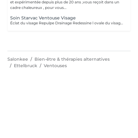
et expérimentée depuis plus de 20 ans ,vous reçoit dans un
cadre chaleureux , pour vous...
Soin Starvac Ventouse Visage
Éclat du visage Repulpe Drainage Redessine l ovale du visage Nettoyage du visage ,traitement ventouse et application d'une crème
Salonkee
Bien-être & thérapies alternatives
Ettelbruck
Ventouses