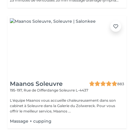
25 minutes de ventouses 35 min massage drainage lymphatique. Une forme ancienne de médecine alternative dans laquelle un thérapeute place des ventouses spéciales sur votre peau pendant quelques minutes pour créer une aspiration. Les gens l'obtiennent à de nombreuses fins, notamment pour soulager la douleur, l'inflammation, la circulation sanguine, la relaxation et le bien-être, et comme type de massage des tissus profonds.
Maanos Soleuvre
883
195-197, Rue de Differdange
Soleuvre L-4437
L'équipe Maanos vous accueille chaleureusement dans son
cabinet à Soleuvre dans la Galerie du Zolwereck. Pour vous
offrir le meilleur service, Maanos ...
Massage + cupping