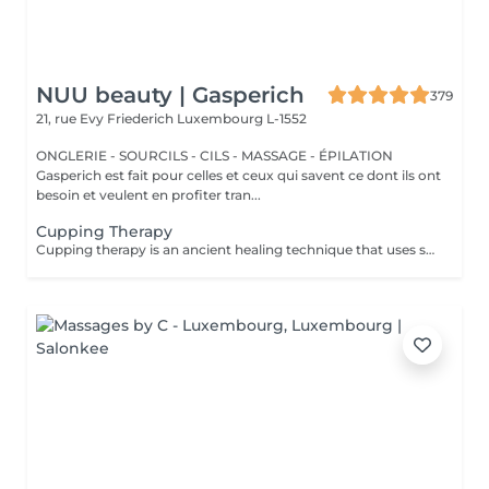
NUU beauty | Gasperich
379
21, rue Evy Friederich
Luxembourg L-1552
ONGLERIE - SOURCILS - CILS - MASSAGE - ÉPILATION
Gasperich est fait pour celles et ceux qui savent ce dont ils ont
besoin et veulent en profiter tran...
Cupping Therapy
Cupping therapy is an ancient healing technique that uses special cups to create gentle suction on the skin. This suction promotes blood flow, relieves muscle tension, reduces inflammation, and supports deep relaxation. The treatment can help release toxins, improve circulation, and ease chronic pain or stiffness. *Please note that cupping therapy could just be added to a massage service with includes back massage.