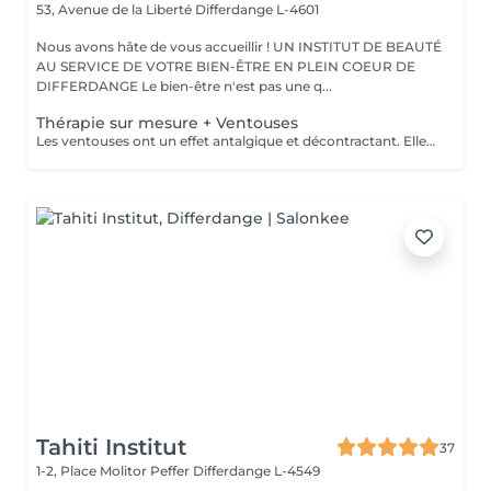
53, Avenue de la Liberté
Differdange L-4601
Nous avons hâte de vous accueillir ! UN INSTITUT DE BEAUTÉ
AU SERVICE DE VOTRE BIEN-ÊTRE EN PLEIN COEUR DE
DIFFERDANGE Le bien-être n'est pas une q...
Thérapie sur mesure + Ventouses
Les ventouses ont un effet antalgique et décontractant. Elles sont recommandées pour soigner différentes lésions musculaires et articulaires : entorses bénignes, contractures, élongations, crampes, lombalgies, tendinites. Les traitement par ventouses sont combinés avec des massages local avec technique isolées et massage relaxant.
Tahiti Institut
37
1-2, Place Molitor Peffer
Differdange L-4549