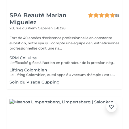
SPA Beauté Marian
98
Miguelez
20, rue du Kiem
Capellen L-8328
Fort de 40 années d'existence professionnelle en constante
évolution, notre spa qui compte une équipe de 5 esthéticiennes
professionnelles dont une na...
SPM Cellulite
L'efficacité grâce à l'action en profondeur de la pression négative. Technique originale du "palper - rouler" Drainage, régénération et raffermissement des tissus du visage, du buste et du corps. Pour tous types de peaux. Traitements spécifiques contre les vergetures, la cellulite et bien d'autres. Maîtriser peau d'orange, culotte de cheval et tissus conjonctif faible grâce au SPM Digital ! Le SPM le multi -talent dont on ne peut plus se passer. Raffermir et regalber la poitrine sans appel à la chirurgie, l'un des nombreux traitements spécifiques.
Lifting Colombien
Le Lifting Colombien, aussi appelé « vaccum thérapie » est une technique non chirurgicale, pratiquée à l'aide de ventouses qui exercent une aspiration pour casser les dépôts de cellulite et de graisse, éliminer les toxines, améliorer le drainage et restaurer l'élasticité de la peau.
Soin du Visage Cupping