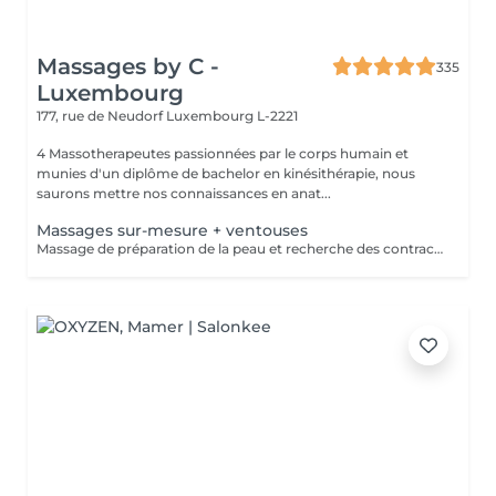
Massages by C -
335
Luxembourg
177, rue de Neudorf
Luxembourg L-2221
4 Massotherapeutes passionnées par le corps humain et
munies d'un diplôme de bachelor en kinésithérapie, nous
saurons mettre nos connaissances en anat...
Massages sur-mesure + ventouses
Massage de préparation de la peau et recherche des contractures suivis pas la pose des ventouses. Le vide est créé à l'aide d'une flamme, aucune sensation de chaud n'est ressentie durant le procédé et la technique est peu douloureuse. Le but de la cupping therapy est de soulager les tensions musculaires tout en promouvant la circulation sanguine et lymphatique.