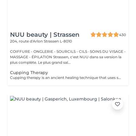
NUU beauty | Strassen
430
204, route d'Arlon
Strassen L-8010
COIFFURE - ONGLERIE - SOURCILS - CILS · SOINS DU VISAGE -
MASSAGE - ÉPILATION Strassen, c'est NUU dans sa version la
plus complète. Le plus grand sal...
Cupping Therapy
Cupping therapy is an ancient healing technique that uses special cups to create gentle suction on the skin. This suction promotes blood flow, relieves muscle tension, reduces inflammation, and supports deep relaxation. The treatment can help release toxins, improve circulation, and ease chronic pain or stiffness. *Please note that cupping therapy could just be added to a massage service with includes back massage.