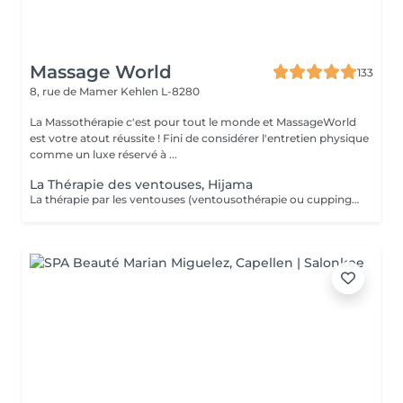
Massage World
133
8, rue de Mamer
Kehlen L-8280
La Massothérapie c'est pour tout le monde et MassageWorld
est votre atout réussite ! Fini de considérer l'entretien physique
comme un luxe réservé à ...
La Thérapie des ventouses, Hijama
La thérapie par les ventouses (ventousothérapie ou cupping) peut être employée pour divers problèmes de santé. Actuellement, elle est surtout utilisée pour soulager les douleurs musculosquelettiques. 'application des ventouses active fortement la circulation du sang et par le fait même, soulage la douleur. Jusqu'à récemment cette technique était très peu connue de la plupart des gens en occident. Depuis quelques années elle gagne en popularité. La thérapie par les ventouses est maintenant de plus en plus répendue. L'aspiration provoquée par les ventouses augmente considérablement la circulation sanguine au niveau des vaisseaux sanguins capillaires des muscles, tissus conjonctifs et des fascias. Elle améliore aussi la circulation lymphatique. Ainsi, elle libère la stagnation de Qi et de Sang dans les zones douloureuses. Cela a pour effet de diminuer les douleurs, les tensions, les contractions et les spasmes musculaires. De plus, le cupping favorise la guérison et permet d'éliminer plus rapidement l'acide lactique accumulé dans les muscles par l'effort physique. Le cupping est aussi utilisé pour chasser les pathogènes à l'extérieur du corps et dégager les voies respiratoires en cas de rhumes, grippes ou bronchites. Laissez-vous surprendre par cette technique millénaire.