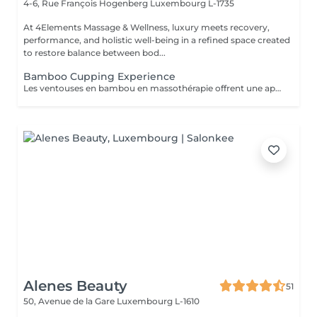
4-6, Rue François Hogenberg
Luxembourg L-1735
At 4Elements Massage & Wellness, luxury meets recovery,
performance, and holistic well-being in a refined space created
to restore balance between bod...
Bamboo Cupping Experience
Les ventouses en bambou en massothérapie offrent une approche naturelle, douce et non invasive pour le soin du corps Elles agissent en profondeur tout en respectant les tissus, sans provoquer de douleur ni de marques. Bienfaits principaux : Stimulent la microcirculation sanguine et améliorent l'oxygénation des tissus Favorisent la récupération musculaire et réduisent les tensions, notamment au niveau du dos et de la nuque Produisent un effet de drainage lymphatique, aidant à diminuer les dèmes Améliorent la tonicité et l'élasticité de la peau Induisent une relaxation profonde, bénéfique en cas de stress Grâce aux propriétés naturelles du bambou, le massage se caractérise par un glissement fluide et une pression maîtrisée, garantissant un soin confortable et non traumatique. Contre-indications : Affections cutanées inflammatoires, varices, hypertension artérielle sévère, fragilité vasculaire.
Alenes Beauty
51
50, Avenue de la Gare
Luxembourg L-1610