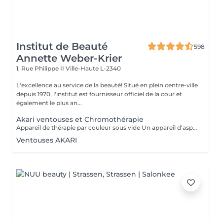
Institut de Beauté
598
Annette Weber-Krier
1, Rue Philippe II
Ville-Haute L-2340
L'excellence au service de la beauté! Situé en plein centre-ville
depuis 1970, l'institut est fournisseur officiel de la cour et
également le plus an...
Akari ventouses et Chromothérapie
Appareil de thérapie par couleur sous vide Un appareil d'aspiration - complété avec 21 couleurs (barre de couleurs Akari). APPLICATIONS En cosmétique, en massage, en physiothérapie et dans le domaine médical. AVANTAGE En raison du vide, de la levée sans pression, la circulation sanguine et la lymphe sont stimulées. Ce vide est constant, finement contrôlé et réglable. Il a un train doux. Cela signifie qu'il peut également être utilisé sur les zones les plus sensibles - cicatrices, contour des yeux, lèvres, zones douloureuses ... APPLICATIONS POSSIBLES EN COSMÉTIQUE, Pour resserrer et affiner le visage (rides autour des yeux et des lèvres), cou et décolleté les bras supérieurs , ventre , hanche , cellulite DANS LE MASSAGE, drainage , réflexologie , tissu conjonctif, le drainage lymphatique , compensation des méridiens , dans les blessures sportives Pour le post-traitement des opérations faciales Possibilité d'utiliser une pyramide de cristal de roche pour faire des stimulations de couleur.
Ventouses AKARI