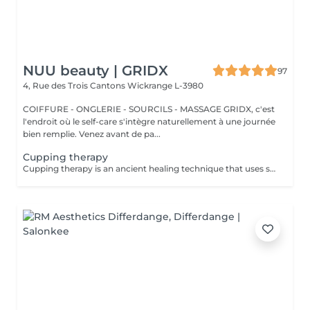
NUU beauty | GRIDX
97
4, Rue des Trois Cantons
Wickrange L-3980
COIFFURE - ONGLERIE - SOURCILS - MASSAGE GRIDX, c'est
l'endroit où le self-care s'intègre naturellement à une journée
bien remplie. Venez avant de pa...
Cupping therapy
Cupping therapy is an ancient healing technique that uses special cups to create gentle suction on the skin. This suction promotes blood flow, relieves muscle tension, reduces inflammation, and supports deep relaxation. The treatment can help release toxins, improve circulation, and ease chronic pain or stiffness. *Please note that cupping therapy could just be added to a massage service with includes back massage.