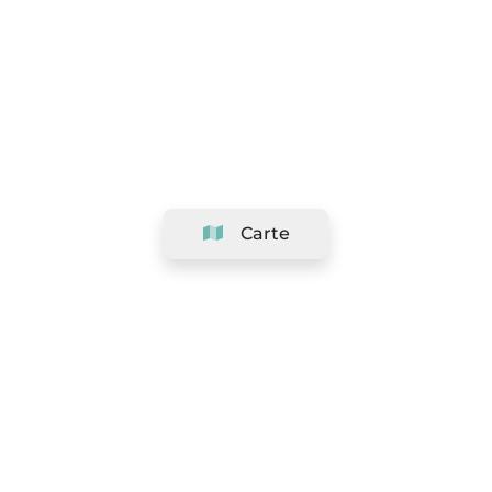
Carte
Société
Support
Équipe
&
Carrières
Référencer votre salon