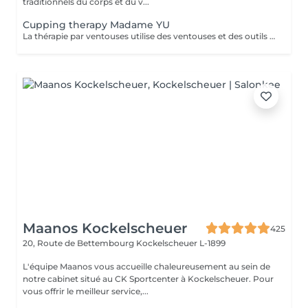
traditionnels du corps et du v...
Cupping therapy Madame YU
La thérapie par ventouses utilise des ventouses et des outils qui, par combustion, expulsent l'air de l'intérieur des ventouses, créant une pression négative qui permet aux ventouses d'adhérer aux points d'acupuncture ou à la surface de la peau où la thérapie par ventouses doit être effectuée, produisant ainsi une stimulation. Pour ce faire, à la fois en prévention et en traitement, la peau au niveau du site d'application des ventouses devient congestionnée et il y a stase sanguine Cupping therapy uses cups and tools employing combustion to expel air from inside the cups, creating negative pressure that causes the cups to adhere to acuponts or the skin surface where cupping is to be performed, thus producing stimulation,to achieve both prevention and treatment, the skin at the cupping site will become congested,and blood stasis.
Maanos Kockelscheuer
425
20, Route de Bettembourg
Kockelscheuer L-1899
L'équipe Maanos vous accueille chaleureusement au sein de
notre cabinet situé au CK Sportcenter à Kockelscheuer. Pour
vous offrir le meilleur service,...