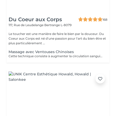
Du Coeur aux Corps
168
117, Rue de Leudelange
Bertrange L-8079
Le toucher est une manière de faire le bien par la douceur. Du
Coeur aux Corps est né d'une passion pour l'art du bien-être et
plus particulièrement ...
Massage avec Ventouses Chinoises
Cette technique consiste à augmenter la circulation sanguine. L'objectif est de créer un effet de succion qui favorisera la décongestion des tissus, l'évacuation des toxines et la mobilité des tissus. Prioritairement, cette pratique s'effectue sur le dos.