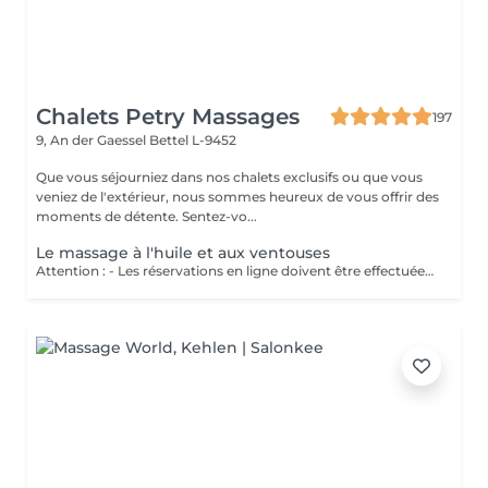
Chalets Petry Massages
197
9, An der Gaessel
Bettel L-9452
Que vous séjourniez dans nos chalets exclusifs ou que vous
veniez de l'extérieur, nous sommes heureux de vous offrir des
moments de détente. Sentez-vo...
Le massage à l'huile et aux ventouses
Attention : - Les réservations en ligne doivent être effectuées au moins 24 heures à l'avance. - Si vous souhaitez réserver un massage à court terme (moins de 24 heures à l'avance), veuillez appeler le +49 173 390 20 62. - Si vous devez annuler le massage, nous vous demandons de le faire au moins 24 heures à l'avance, sinon nous devrons facturer 70 % du prix des massages. - Les employés et les horaires peuvent être adaptés si nécessaire, après consultation avec vous. Traite d'abord les tissus cutanés et musculaires. Ensuite, les ventouses dénouent les blocages énergétiques. Ce massage dynamise le sang, améliore la microcirculation et favorise l'élimination des toxines. Perfectionne la souplesse et la qualité de peau, tonifiant l'épiderme.