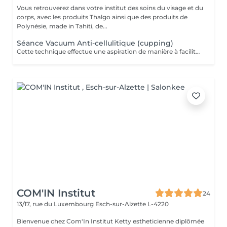
Vous retrouverez dans votre institut des soins du visage et du
corps, avec les produits Thalgo ainsi que des produits de
Polynésie, made in Tahiti, de...
Séance Vacuum Anti-cellulitique (cupping)
Cette technique effectue une aspiration de manière à faciliter le drainage du liquide retenu dans les cellules et à favoriser la circulation sanguine. La combinaison de ces deux effets aide à extraire les adipocytes et favorise l'oxygénation des tissus. Pour cette raison, c'est un traitement recommandé contre la cellulite.
COM'IN Institut
24
13/17, rue du Luxembourg
Esch-sur-Alzette L-4220
Bienvenue chez Com'In Institut Ketty estheticienne diplômée